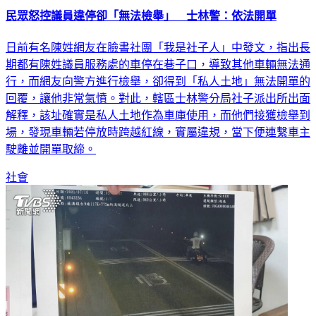
日前有名陳姓網友在臉書社團「我是社子人」中發文，指出長
期都有陳姓議員服務處的車停在巷子口，導致其他車輛無法通
行，而網友向警方進行檢舉，卻得到「私人土地」無法開單的
回覆，讓他非常氣憤。對此，轄區士林警分局社子派出所出面
解釋，該址確實是私人土地作為車庫使用，而他們接獲檢舉到
場，發現車輛若停放時跨越紅線，實屬違規，當下便連繫車主
駛離並開單取締。
社會