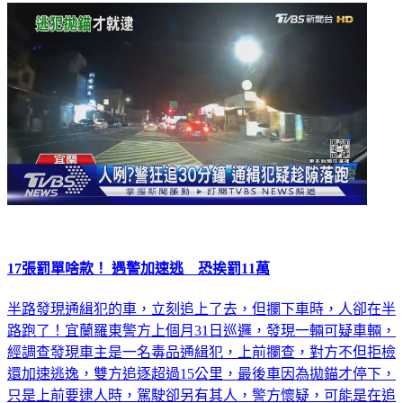
17張罰單啥款！ 遇警加速逃 恐挨罰11萬
半路發現通緝犯的車，立刻追上了去，但攔下車時，人卻在半
路跑了！宜蘭羅東警方上個月31日巡邏，發現一輛可疑車輛，
經調查發現車主是一名毒品通緝犯，上前攔查，對方不但拒檢
還加速逃逸，雙方追逐超過15公里，最後車因為拋錨才停下，
只是上前要逮人時，駕駛卻另有其人，警方懷疑，可能是在追
逐途中，趁隙落跑。