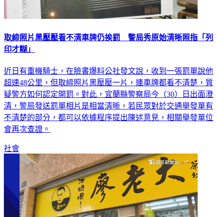
取締照片黑壓壓看不清車牌仍挨罰 警局秀原始清晰照指「列
印才糊」
近日有重機騎士，在臉書爆料公社發文說，收到一張罰單說他
超速48公里，但取締照片黑壓壓一片，連車牌都看不清楚，質
疑警方如何認定開罰。對此，宜蘭縣警察局今（30）日出面澄
清，警局發送罰單相片是相當清晰，若民眾對於交通舉發單有
不清楚的部分，都可以依據程序提出陳述意見，相關舉發單位
會再次查證。
社會