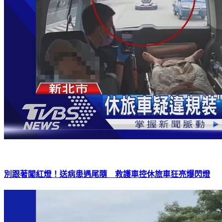
別跟著闖紅燈！送病患遇尾隨 救護車控休旅車狂亮爆閃燈