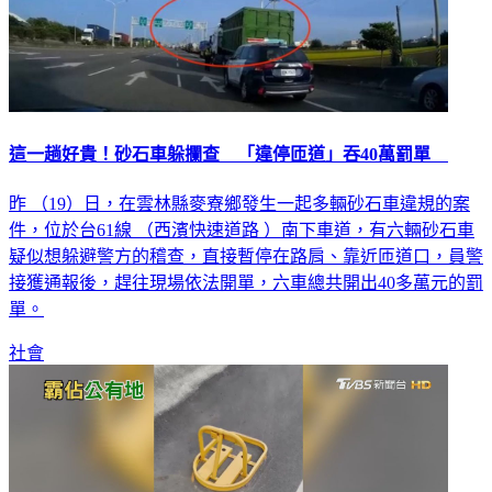
這一趟好貴！砂石車躲攔查 「違停匝道」吞40萬罰單
昨 （19）日，在雲林縣麥寮鄉發生一起多輛砂石車違規的案
件，位於台61線 （西濱快速道路 ）南下車道，有六輛砂石車
疑似想躲避警方的稽查，直接暫停在路肩、靠近匝道口，員警
接獲通報後，趕往現場依法開單，六車總共開出40多萬元的罰
單。
社會