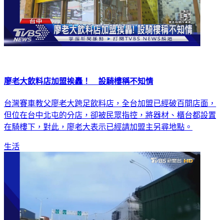
廖老大飲料店加盟挨轟！ 設騎樓稱不知情
台灣賽車教父廖老大跨足飲料店，全台加盟已經破百間店面，
但位在台中北屯的分店，卻被民眾指控，將器材、櫃台都設置
在騎樓下，對此，廖老大表示已經請加盟主另尋地點。
生活