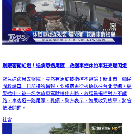
別跟著闖紅燈！送病患遇尾隨 救護車控休旅車狂亮爆閃燈
緊急送病患去醫院，竟然有駕駛被指控不避讓！新北市一輛民
間救護車，日前接獲通報，要將病患從板橋送往台北榮總，結
果途中，被一名休旅車駕駛擋住去路，救護員指控對方不讓
路，事後還一路尾隨、亂鑽，警方表示，如果收到檢舉，將會
依法開罰。
社會