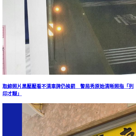
取締照片黑壓壓看不清車牌仍挨罰 警局秀原始清晰照指「列
印才糊」