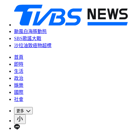
颱風白海豚動態
SBS歌謠大戰
沙拉油致癌物超標
首頁
即時
生活
政治
娛樂
國際
社會
更多