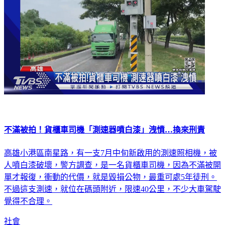
不滿被拍！貨櫃車司機「測速器噴白漆」洩憤…換來刑責
高雄小港區南星路，有一支7月中旬新啟用的測速照相機，被
人噴白漆破壞，警方調查，是一名貨櫃車司機，因為不滿被開
單才報復，衝動的代價，就是毀損公物，最重可處5年徒刑。
不過這支測速，就位在碼頭附近，限速40公里，不少大車駕駛
覺得不合理。
社會