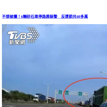
不想被攔！6輛砂石車停路肩躲警 反遭罰共40多萬