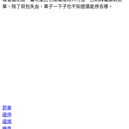
罰單
違停
違規
機車
檢舉