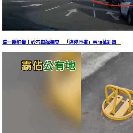
這一趟好貴！砂石車躲攔查 「違停匝道」吞40萬罰單