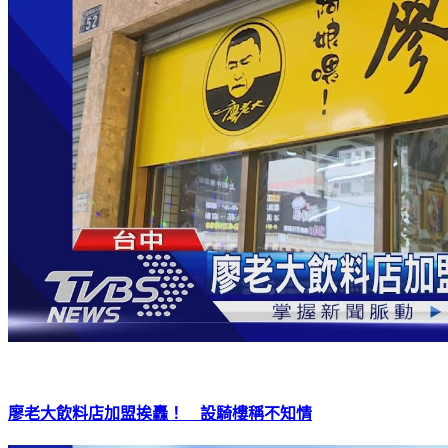
廖老大飲料店加盟挨轟！ 設騎樓稱不知情