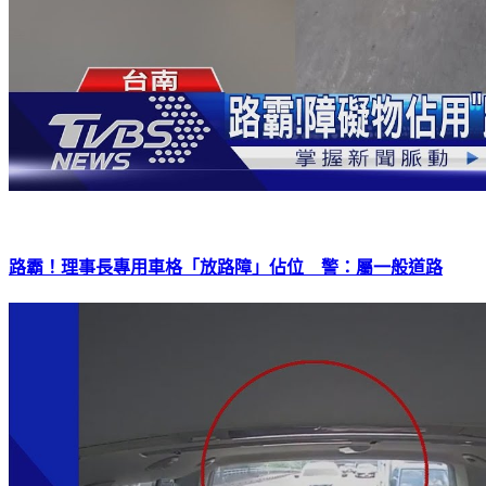
路霸！理事長專用車格「放路障」佔位 警：屬一般道路