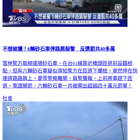
不想被攔！6輛砂石車停路肩躲警 反遭罰共40多萬
雲林警方取締違規砂石車，在台61線靠近橋頭匝道前設臨檢
點，但有六輛砂石車疑似得知警方在匝道下攔檢，竟然停在快
速道路路肩上，要等警察離開，員警獲報，上前將車趕下匝
道，蒐證開罰，六輛砂石車一共被開出超過四十萬元罰單！
社會