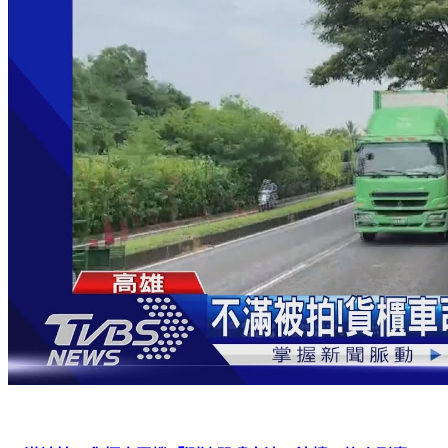
不滿被拍！貨櫃車司機「測速器噴白漆」洩憤…換來刑責