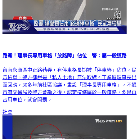
路霸！理事長專用車格「放路障」佔位 警：屬一般道路
台南永康區中正路巷弄，有停車格長期被「停車樁」佔位，民
眾檢舉，警方卻說是「私人土地」無法取締。工業區理事長出
面回應，30多年前社區協議，畫設「理事長專用車格」，不過
市府交通局及警方會勘之後，認定這條屬於一般道路，要是再
占用車位，就會開罰。
社會