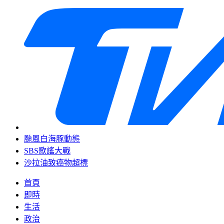
颱風白海豚動態
SBS歌謠大戰
沙拉油致癌物超標
首頁
即時
生活
政治