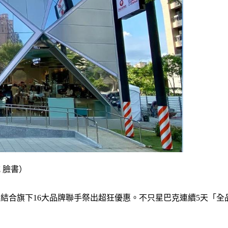
式 臉書）
業集團結合旗下16大品牌聯手祭出超狂優惠。不只星巴克連續5天「全