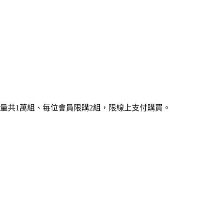
金鈔，限量共1萬組、每位會員限購2組，限線上支付購買。