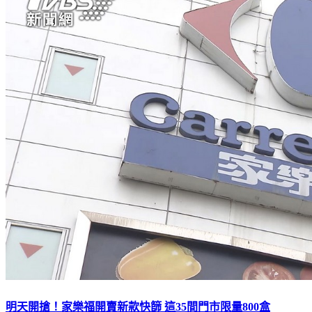
明天開搶！家樂福開賣新款快篩 這35間門市限量800盒