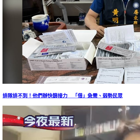
排隊排不到！他們辦快篩接力 「借」急需、弱勢民眾