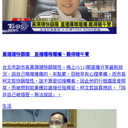
黃珊珊快篩陽 直播曝喉嚨癢、難得睡午覺
台北市副市長黃珊珊快篩陽性，晚上(5/11)開直播分享最新狀
況，說自己喉嚨癢癢的、有點累，但她早有心理準備。而市長
柯文哲快篩陰性，說不算密切接觸者，因此他的行程還是會照
常，而被問到如果確診誰接任指揮官，柯文哲說靠視訊，「除
非自己被插管、無法說話」。
生活