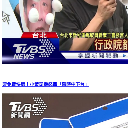
要免費快篩！小黃司機怒轟「陳時中下台」