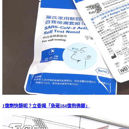
1億劑快篩呢？立委揭「急砸184億抱佛腳」