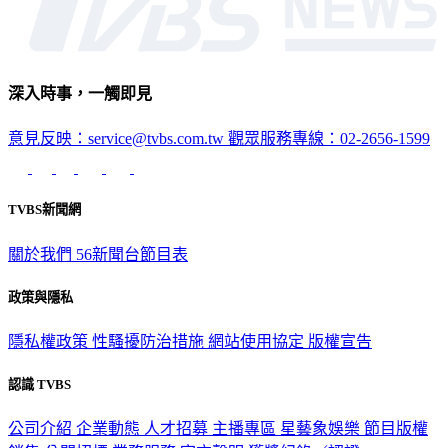
深入時事，一觸即見
意見反映：service@tvbs.com.tw
觀眾服務專線：02-2656-1599
TVBS新聞網
關於我們
56新聞台節目表
政策與隱私
隱私權政策
性騷擾防治措施
網站使用協定
版權宣告
認識 TVBS
公司介紹
企業動態
人才招募
主播專區
星藝象娛樂
節目版權