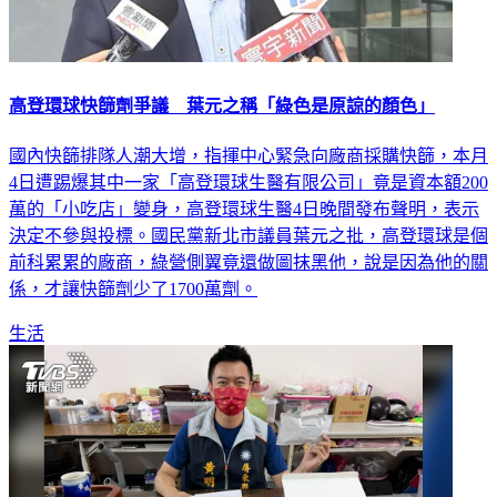
高登環球快篩劑爭議 葉元之稱「綠色是原諒的顏色」
國內快篩排隊人潮大增，指揮中心緊急向廠商採購快篩，本月
4日遭踢爆其中一家「高登環球生醫有限公司」竟是資本額200
萬的「小吃店」變身，高登環球生醫4日晚間發布聲明，表示
決定不參與投標。國民黨新北市議員葉元之批，高登環球是個
前科累累的廠商，綠營側翼竟還做圖抹黑他，說是因為他的關
係，才讓快篩劑少了1700萬劑。
生活