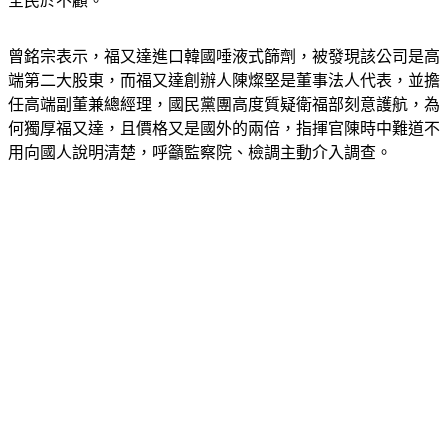
全民於不顧。
曾銘宗表示，福又達進口韓國唾液式篩劑，被發現該公司是高
端第二大股東，而福又達創辦人陳燦堅是董事法人代表，並擔
任高端副董兼總經理，國民黨團高度質疑衛福部刻意護航，為
何獨厚福又達，且價格又是國外的兩倍，指揮官陳時中難道不
用向國人說明清楚，呼籲監察院、檢調主動介入調查。