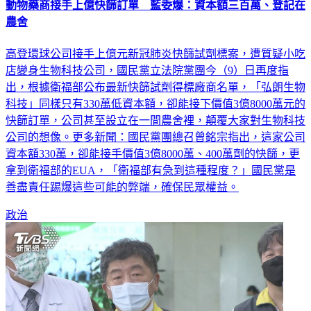
動物藥商接手上億快篩訂單 藍委爆：資本額三百萬、登記在
農舍
高登環球公司接手上億元新冠肺炎快篩試劑標案，遭質疑小吃
店變身生物科技公司，國民黨立法院黨團今（9）日再度指
出，根據衛福部公布最新快篩試劑得標廠商名單，「弘朗生物
科技」同樣只有330萬低資本額，卻能接下價值3億8000萬元的
快篩訂單，公司甚至設立在一間農舍裡，顛覆大家對生物科技
公司的想像。更多新聞：國民黨團總召曾銘宗指出，這家公司
資本額330萬，卻能接手價值3億8000萬、400萬劑的快篩，更
拿到衛福部的EUA，「衛福部有急到這種程度？」國民黨是
善盡責任踢爆這些可能的弊端，確保民眾權益。
政治