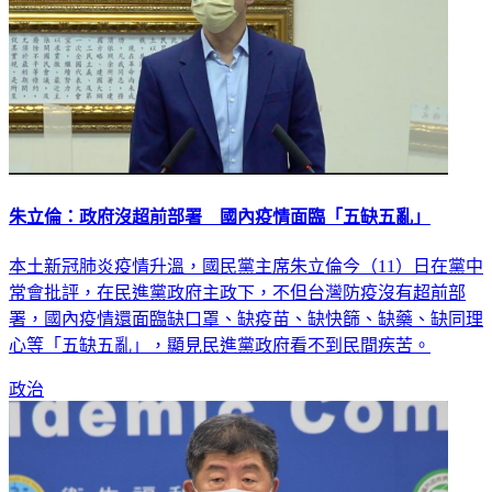
朱立倫：政府沒超前部署 國內疫情面臨「五缺五亂」
本土新冠肺炎疫情升溫，國民黨主席朱立倫今（11）日在黨中
常會批評，在民進黨政府主政下，不但台灣防疫沒有超前部
署，國內疫情還面臨缺口罩、缺疫苗、缺快篩、缺藥、缺同理
心等「五缺五亂」，顯見民進黨政府看不到民間疾苦。
政治