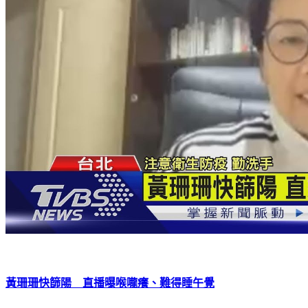
黃珊珊快篩陽 直播曝喉嚨癢、難得睡午覺