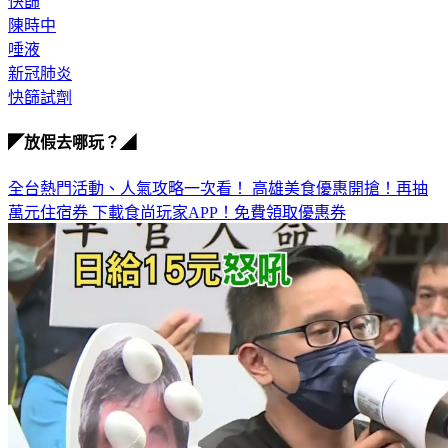
快篩
陳時中
唾液
新冠肺炎
快篩試劑
◤放假去哪玩？◢
全台熱門活動、人氣攻略一次看！
高雄美食優惠開搶！再抽
萬元住宿券
下載食尚玩家APP！免費領取優惠券