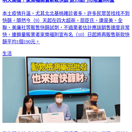
明天開搶！家樂福開賣新款快篩 這35間門市限量800盒
本土疫情升溫，尤其北北基桃確診者多，許多民眾苦找找不到
快篩，隨然今（9）天起在四大超商、屈臣氏、康是美、全
聯、美廉社等販售快篩試劑，不過業者估計應該銷售速度非常
快，連鎖量販業者家樂福則宣布名（10）日起將再販售新款快
篩平均1個190元。
生活