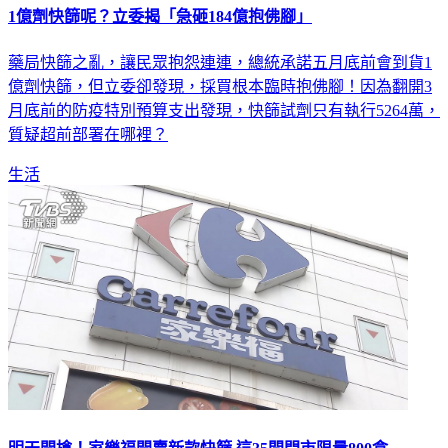
1億劑快篩呢？立委揭「急砸184億抱佛腳」
藥局快篩之亂，讓民眾抱怨連連，總統承諾五月底前會到貨1
億劑快篩，但立委卻發現，採買根本臨時抱佛腳！因為翻開3
月底前的防疫特別預算支出發現，快篩試劑只有執行5264萬，
質疑超前部署在哪裡？
生活