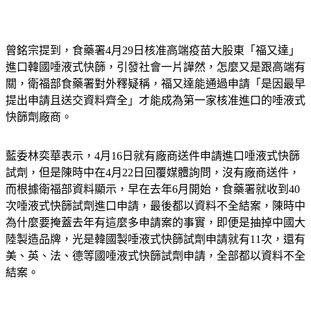
曾銘宗提到，食藥署4月29日核准高端疫苗大股東「福又達」
進口韓國唾液式快篩，引發社會一片譁然，怎麼又是跟高端有
關，衛福部食藥署對外釋疑稱，福又達能通過申請「是因最早
提出申請且送交資料齊全」才能成為第一家核准進口的唾液式
快篩劑廠商。
藍委林奕華表示，4月16日就有廠商送件申請進口唾液式快篩
試劑，但是陳時中在4月22日回覆媒體詢問，沒有廠商送件，
而根據衛福部資料顯示，早在去年6月開始，食藥署就收到40
次唾液式快篩試劑進口申請，最後都以資料不全結案，陳時中
為什麼要掩蓋去年有這麼多申請案的事實，即便是抽掉中國大
陸製造品牌，光是韓國製唾液式快篩試劑申請就有11次，還有
美、英、法、德等國唾液式快篩試劑申請，全部都以資料不全
結案。