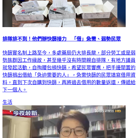
排隊排不到！他們辦快篩接力 「借」急需、弱勢民眾
快篩實名制上路至今，多處藥局仍大排長龍，部分勞工或是弱
勢族群因工作緣故，甚至幾乎沒有時間親自排隊，有地方議員
就發起活動，自掏腰包捐快篩，希望民眾響應，把手邊閒置的
快篩捐出借給「急迫需要的人」，急需快篩的民眾填寫借用資
料，直到下次自購到快篩，再將過去借用的數量返還，傳遞給
下一個人。
生活