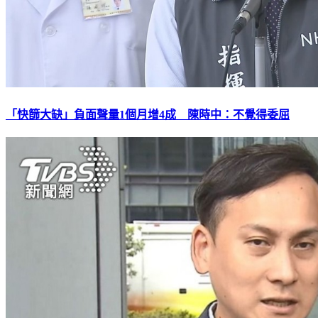
「快篩大缺」負面聲量1個月增4成 陳時中：不覺得委屈