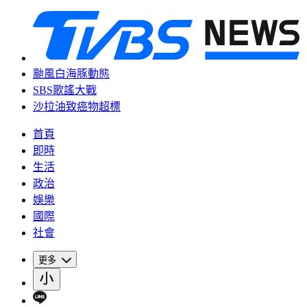
颱風白海豚動態
SBS歌謠大戰
沙拉油致癌物超標
首頁
即時
生活
政治
娛樂
國際
社會
更多