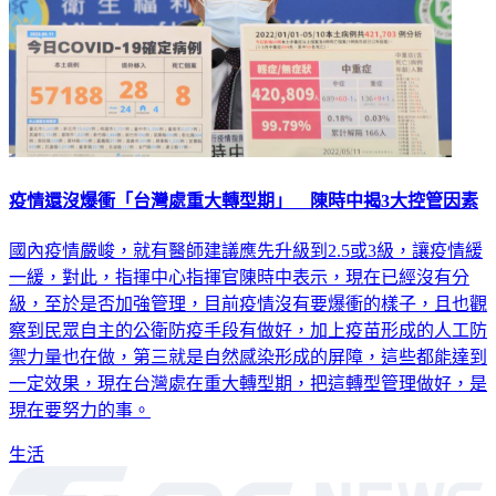
疫情還沒爆衝「台灣處重大轉型期」 陳時中揭3大控管因素
國內疫情嚴峻，就有醫師建議應先升級到2.5或3級，讓疫情緩
一緩，對此，指揮中心指揮官陳時中表示，現在已經沒有分
級，至於是否加強管理，目前疫情沒有要爆衝的樣子，且也觀
察到民眾自主的公衛防疫手段有做好，加上疫苗形成的人工防
禦力量也在做，第三就是自然感染形成的屏障，這些都能達到
一定效果，現在台灣處在重大轉型期，把這轉型管理做好，是
現在要努力的事。
生活