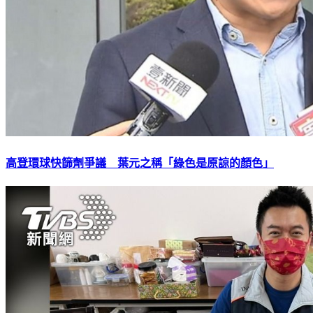
高登環球快篩劑爭議 葉元之稱「綠色是原諒的顏色」