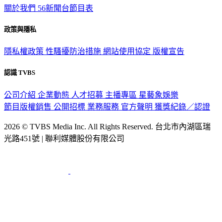
關於我們
56新聞台節目表
政策與隱私
隱私權政策
性騷擾防治措施
網站使用協定
版權宣告
認識 TVBS
公司介紹
企業動態
人才招募
主播專區
星藝象娛樂
節目版權銷售
公開招標
業務服務
官方聲明
獲獎紀錄／認證
2026 © TVBS Media Inc. All Rights Reserved. 台北市內湖區瑞
光路451號 | 聯利媒體股份有限公司