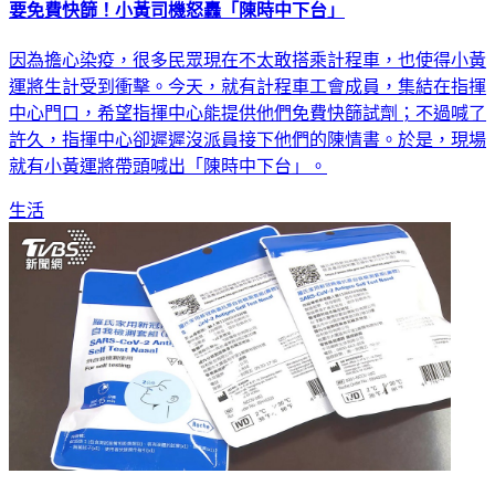
要免費快篩！小黃司機怒轟「陳時中下台」
因為擔心染疫，很多民眾現在不太敢搭乘計程車，也使得小黃
運將生計受到衝擊。今天，就有計程車工會成員，集結在指揮
中心門口，希望指揮中心能提供他們免費快篩試劑；不過喊了
許久，指揮中心卻遲遲沒派員接下他們的陳情書。於是，現場
就有小黃運將帶頭喊出「陳時中下台」。
生活