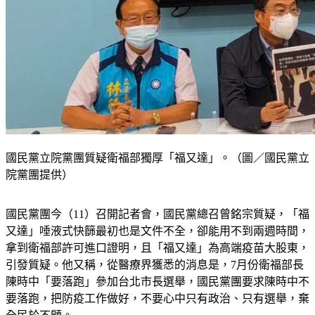
國民黨立院黨團質疑衛福部獨厚「福又達」。（圖／國民黨立
院黨團提供）
國民黨團今（11）召開記者會，國民黨總召曾銘宗質疑，「福
又達」唾液式快篩最初也是文件不全，卻能用不到兩週時間，
拿到衛福部許可進口證明，且「福又達」為高端疫苗大股東，
引發質疑。他又稱，從醫療界獲悉的消息是，7月份衛福部長
陳時中「要落跑」參加台北市長選舉，國民黨團要求陳時中不
要落跑，把防疫工作做好，不要心中只有政治、只有選舉，棄