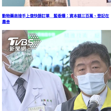
動物藥商接手上億快篩訂單 藍委爆：資本額三百萬、登記在
農舍