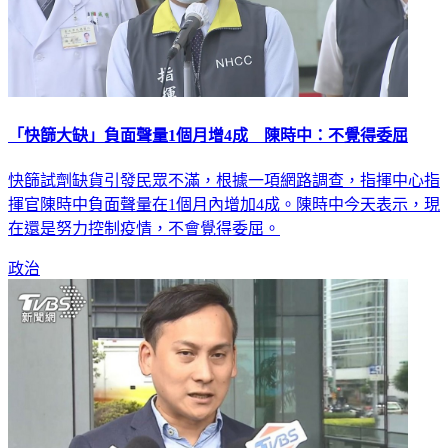
「快篩大缺」負面聲量1個月增4成 陳時中：不覺得委屈
快篩試劑缺貨引發民眾不滿，根據一項網路調查，指揮中心指
揮官陳時中負面聲量在1個月內增加4成。陳時中今天表示，現
在還是努力控制疫情，不會覺得委屈。
政治