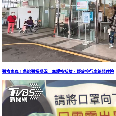
醫療癱瘓！急診醫揭慘況 塞爆搶採檢、輕症拉行李箱想住院