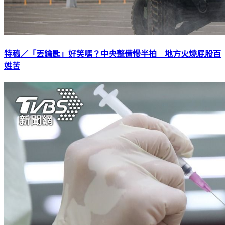
特稿／「丟鑰匙」好笑嗎？中央整備慢半拍 地方火燒屁股百
姓苦