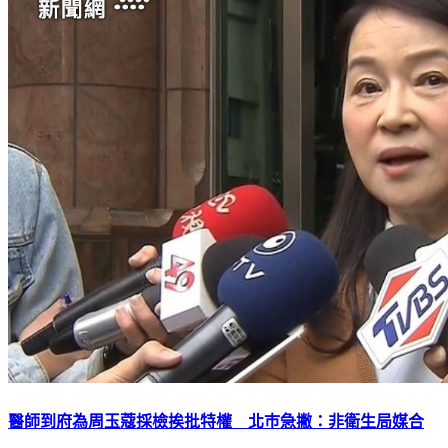
醫師到府為周玉蔻採檢挨批特權 北巿急撇：非衛生局媒合