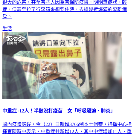
很大的危害，甚至有些人因為有保防疫險，明明無症狀、輕
症，但甚至拉了行李箱來想要住院，去搶幾近爆滿的隔離病
房。
生活
中重症+12人！半數沒打疫苗 女「呼吸窘迫、肺炎」
國內疫情嚴峻，今（22）日新增3766例本土個案，指揮中心指
揮官陳時中表示，中重症共新增12人，其中中症增加11人、重