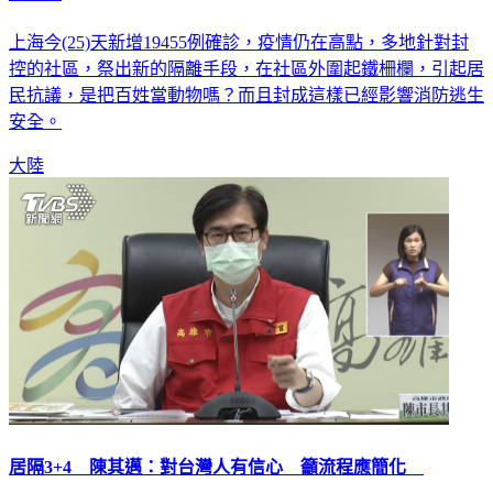
上海今(25)天新增19455例確診，疫情仍在高點，多地針對封
控的社區，祭出新的隔離手段，在社區外圍起鐵柵欄，引起居
民抗議，是把百姓當動物嗎？而且封成這樣已經影響消防逃生
安全。
大陸
居隔3+4 陳其邁：對台灣人有信心 籲流程應簡化