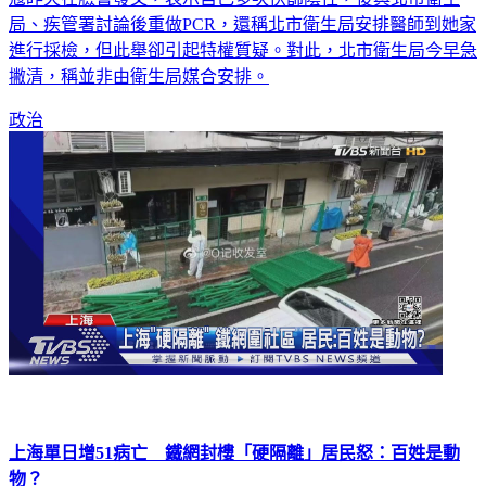
局、疾管署討論後重做PCR，還稱北市衛生局安排醫師到她家
進行採檢，但此舉卻引起特權質疑。對此，北市衛生局今早急
撇清，稱並非由衛生局媒合安排。
政治
上海單日增51病亡 鐵網封樓「硬隔離」居民怒：百姓是動
物？