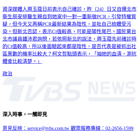
資深媒體人周玉蔻日前表示自己確診，昨（24）日又自爆北市
衛生局安排醫生親自到她家中一對一重新做PCR，引發特權質
疑，但今天又再稱PCR最新結果為陰性，並批自己檢體受污
染。但新北否認，表示Ct值較高，可能是陽性尾巴。國民黨台
北市議員鍾沛君詢問，若依照新北的說法，周玉蔻先前確診時
的Ct值較高，所以後面驗起來都是陰性，是否代表是被抓出社
區黑數的機率比較大？柯文哲點頭表示，「抽她的血清，測抗
體會比較清楚。」
政治
深入時事，一觸即見
意見反映：service@tvbs.com.tw
觀眾服務專線：02-2656-1599