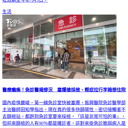
批效期至今年7月3日。
生活
醫療癱瘓！急診醫揭慘況 塞爆搶採檢、輕症拉行李箱想住院
國內疫情嚴峻，第一線急診室快被塞爆，振興醫院急診醫學部
主治醫師田知學指出，現在真的很多快篩陽性、密切接觸者不
去篩檢站，都跑到急診室要來採檢，「這是非常可怕的事」，
但前來篩檢的人有90％都是確診者，這對來掛急診脆弱病人是