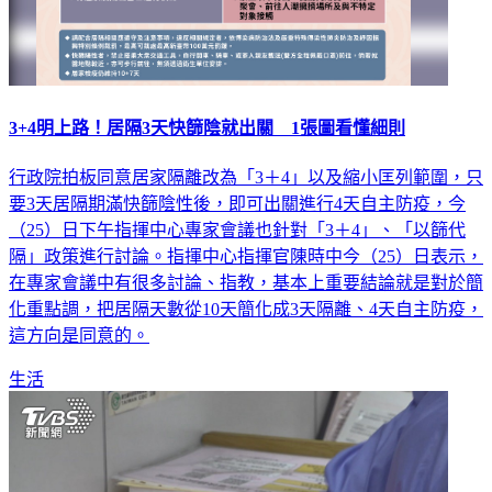
3+4明上路！居隔3天快篩陰就出關 1張圖看懂細則
行政院拍板同意居家隔離改為「3＋4」以及縮小匡列範圍，只
要3天居隔期滿快篩陰性後，即可出關進行4天自主防疫，今
（25）日下午指揮中心專家會議也針對「3＋4」、「以篩代
隔」政策進行討論。指揮中心指揮官陳時中今（25）日表示，
在專家會議中有很多討論、指教，基本上重要結論就是對於簡
化重點調，把居隔天數從10天簡化成3天隔離、4天自主防疫，
這方向是同意的。
生活