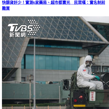
快篩貨好少！實測6家藥局、超市都賣光 民眾嘆：實名制前
難買