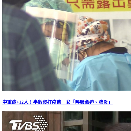
中重症+12人！半數沒打疫苗 女「呼吸窘迫、肺炎」