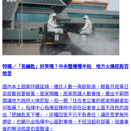
特稿／「丟鑰匙」好笑嗎？中央整備慢半拍 地方火燒屁股百
姓苦
國內本土個案持續延燒，確診人數一再創新高，眼看月底單日
染疫數就要破萬，居家隔離、居家照護人數暴增，層出不窮問
題讓地方政府火燒屁股。但一題「住在老公寓的居家照顧者如
何取藥？」指揮中心指揮官陳時中卻在記者會上面不改色的說
出「把鑰匙丟下樓」，這種回答不只不負責任，讓民眾更無所
適從，也顯示出指揮中心面對事情，不但沒超前部署，就連事
後的解決態度也很散漫。