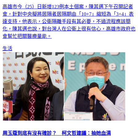
高雄市今（25）日新增123例本土個案，陳其邁下午召開記者
會，針對中央擬將居隔者居隔期由「10+7」縮短為「3+4」表
達支持，他表示，公衛隔離手段有其必要，不過流程應該簡
化，陳其邁也說，對台灣人在公衛上很有信心，高雄市政府也
會幫忙把關醫療量能。
生活
周玉蔻到底有沒有確診？ 柯文哲建議：抽她血清