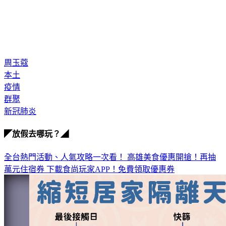
周玉蔻
本土
疫情
群聚
新冠肺炎
◤放假去哪玩？◢
全台熱門活動、人氣攻略一次看！
高雄美食優惠開搶！再抽
萬元住宿券
下載食尚玩家APP！免費領取優惠券