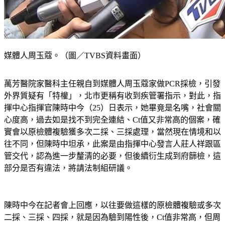
媒體人周玉蔻。（圖／TVBS資料畫面）
萬芳醫院家醫科主任親自到媒體人周玉蔻家做PCR採檢，引發
外界質疑有「特權」，北市更稱有收到疾管署指示，對此，指
揮中心指揮官陳時中今（25）日表示，她畢竟是名嘴，社會關
心度高，過去如是找不到完全連結、Ct值又非常高的個案，確
實會以原檢體複驗獲多次二採、三採處理，當然現在情境和以
往不同，但陳時中坦承，此案是由指揮中心發言人莊人祥跟區
管交代，認為進一步釐清的必要，但後續衍生成到府篩檢，這
部分是否有違法，將請法制組研議。
陳時中今在記者會上回應，以往要做這樣的原檢體複驗或多次
二採、三採、四採，就是因為驗到陽性後，Ct值非常高，但周