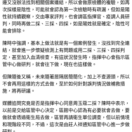
邊又沒辦法找到相關個案連結，所以會做原檢體的複驗，如再
次採樣是陰性，可能就會認為第一次檢驗時有疏漏，但如是陽
性就持續觀察，交由專家評判，也會請區指揮官、疫調人員研
判，同時再做二採、三採、四採，如是陽姓就是確定，陰性可
能會排除。
陳時中強調，基本上做法就是有一個案例發生，沒找到完全連
結，就會進一步懷疑檢測上有問題或用二採、三採、四採判
定，甚至加入血清檢查，有這狀況發生時，指揮中心會指示區
管中心做研判，就會往下做，現在也這樣做。
但陳隨後又稱，未來隨著居隔居簡簡化，加上不查源頭，所以
不會再用這樣的方式去做，至於如何針對誤判情況做補救措
施，將再研議。
媒體追問究竟是否是指揮中心同意周玉蔻二採？陳時中表示，
以前是交給區管中心決定，區館中心認為有必要就會去做，要
做就會透過衛生局去做，區管再請衛生單位調查，但以前情境
和現階段不同，不過，這次是由莊人祥通知區管中心進一步做
研判。