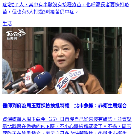
症增加1人，其中有半數沒有接種疫苗，也呼籲長者要快打疫
苗，但也有5人打過3劑疫苗仍中症。
生活
醫師到府為周玉蔻採檢挨批特權 北巿急撇：非衛生局媒合
資深媒體人周玉蔻今（25）日自曝自己從來沒有確診，並質疑
新北聯醫在做她的PCR時，不小心將檢體感染了。不過，周玉
蔻昨天在臉書發文，表示自己多次快篩陰性，後與北市衛生