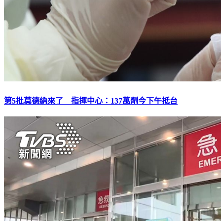
第5批莫德納來了 指揮中心：137萬劑今下午抵台