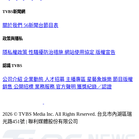
TVBS新聞網
關於我們
56新聞台節目表
政策與隱私
隱私權政策
性騷擾防治措施
網站使用協定
版權宣告
認識 TVBS
公司介紹
企業動態
人才招募
主播專區
星藝象娛樂
節目版權
銷售
公開招標
業務服務
官方聲明
獲獎紀錄／認證
2026 © TVBS Media Inc. All Rights Reserved. 台北市內湖區瑞
光路451號 | 聯利媒體股份有限公司