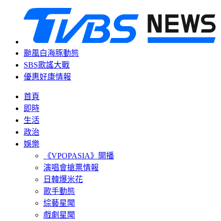
颱風白海豚動態
SBS歌謠大戰
優惠好康情報
首頁
即時
生活
政治
娛樂
《VPOPASIA》開播
演唱會搶票情報
日韓爆米花
歌手動態
綜藝星聞
戲劇星聞