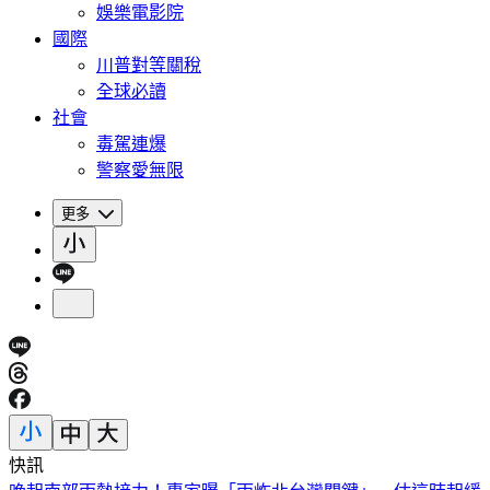
娛樂電影院
國際
川普對等關稅
全球必讀
社會
毒駕連爆
警察愛無限
更多
快訊