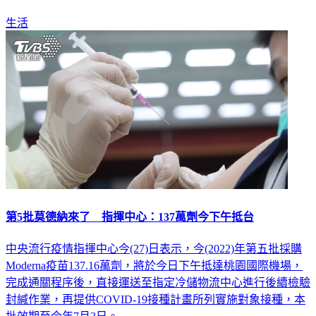
生活
第5批莫德納來了 指揮中心：137萬劑今下午抵台
中央流行疫情指揮中心今(27)日表示，今(2022)年第五批採購
Moderna疫苗137.16萬劑，將於今日下午抵達桃園國際機場，
完成通關程序後，直接運送至指定冷儲物流中心進行後續檢驗
封緘作業，再提供COVID-19接種計畫所列實施對象接種，本