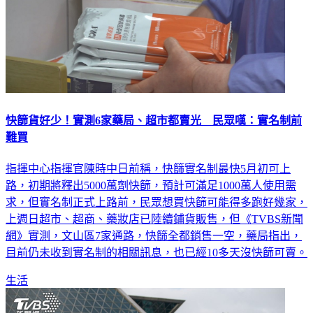
快篩貨好少！實測6家藥局、超市都賣光 民眾嘆：實名制前
難買
指揮中心指揮官陳時中日前稱，快篩實名制最快5月初可上
路，初期將釋出5000萬劑快篩，預計可滿足1000萬人使用需
求，但實名制正式上路前，民眾想買快篩可能得多跑好幾家，
上週日超市、超商、藥妝店已陸續鋪貨販售，但《TVBS新聞
網》實測，文山區7家通路，快篩全都銷售一空，藥局指出，
目前仍未收到實名制的相關訊息，也已經10多天沒快篩可賣。
生活