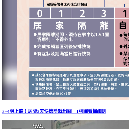
3+4明上路！居隔3天快篩陰就出關 1張圖看懂細則