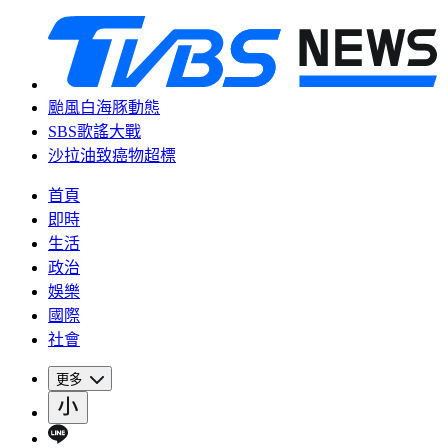
颱風白海豚動態
SBS歌謠大戰
沙拉油致癌物超標
首頁
即時
生活
政治
娛樂
國際
社會
更多