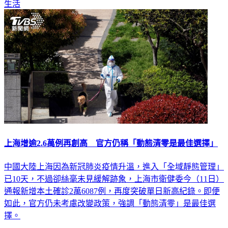
生活
上海增逾2.6萬例再創高 官方仍稱「動態清零是最佳選擇」
中國大陸上海因為新冠肺炎疫情升溫，進入「全域靜態管理」
已10天，不過卻絲毫未見緩解跡象，上海市衛健委今（11日）
通報新增本土確診2萬6087例，再度突破單日新高紀錄。即便
如此，官方仍未考慮改變政策，強調「動態清零」是最佳選
擇。