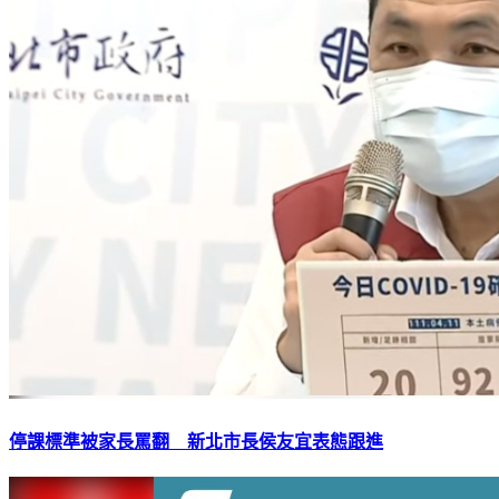
停課標準被家長罵翻 新北市長侯友宜表態跟進