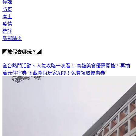
學校
停課
防疫
本土
疫情
確診
新冠肺炎
◤放假去哪玩？◢
全台熱門活動、人氣攻略一次看！
高雄美食優惠開搶！再抽
萬元住宿券
下載食尚玩家APP！免費領取優惠券