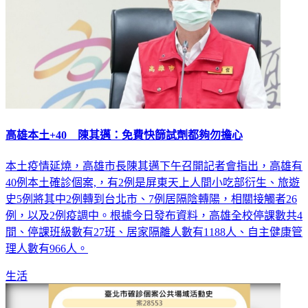
高雄本土+40 陳其邁：免費快篩試劑都夠勿擔心
本土疫情延燒，高雄市長陳其邁下午召開記者會指出，高雄有
40例本土確診個案,，有2例是屏東天上人間小吃部衍生、旅遊
史5例將其中2例轉到台北市、7例居隔陰轉陽，相關接觸者26
例，以及2例疫調中。根據今日發布資料，高雄全校停課數共4
間、停課班級數有27班、居家隔離人數有1188人、自主健康管
理人數有966人。
生活