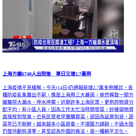
上海方艙6740人出院後 單日又增2.7萬例
上海疫情不見緩解，今天(14日)仍通報新增2.7萬多例確診，各
種防疫亂象層出不窮，像是上海周三大暴雨，竟然導致一間方
艙醫院大漏水、停水停電。近期許多上海民眾，更抱怨物資分
配不均，有小區人員，因為工作太忙沒時間發菜，好幾袋物資
直接放到發臭。也有民眾老早團購買菜，卻因為延遲到貨，蔬
菜早已不新鮮。越來越多小區居委，不堪壓力請辭，不過大陸