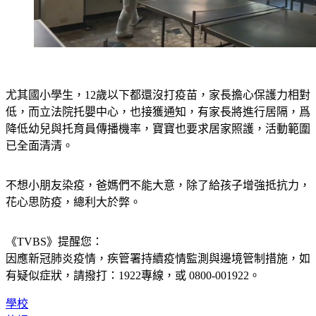
尤其國小學生，12歲以下都還沒打疫苗，家長擔心保護力相對
低，而立法院托嬰中心，也接獲通知，有家長將進行居隔，爲
降低幼兒與托育員傳播機率，寶寶也要求居家照護，活動範圍
已全面清清。
不想小朋友染疫，爸媽們不能大意，除了給孩子增強抵抗力，
花心思防疫，總利大於弊。
《TVBS》提醒您：
因應新冠肺炎疫情，疾管署持續疫情監測與邊境管制措施，
如
有疑似症狀，請撥打：1922專線，或 0800-001922。