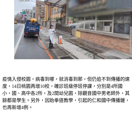
疫情入侵校園，病毒到哪，就消毒到那，但仍追不到傳播的速
度，14日桃園再增10校，確診班級停班停課，分別是4所國
小，國、高中各2所，及2間幼兒園，除觀音國中男老師外，其
餘都是學生。另外，因跆拳道教學，引起的仁和國中傳播鏈，
也再新增4例。