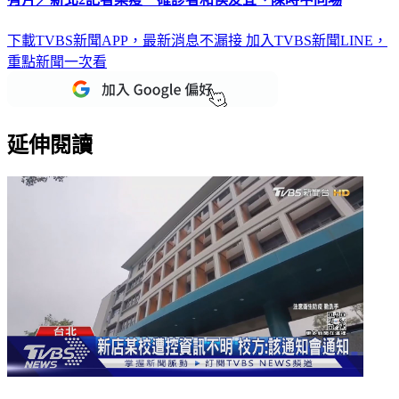
有片／新北2記者染疫 確診者和侯友宜、陳時中同場
下載TVBS新聞APP，最新消息不漏接
加入TVBS新聞LINE，
重點新聞一次看
延伸閱讀