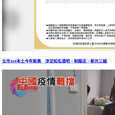
北市164本土今年新高 涉足知名酒吧、制服店、新光三越