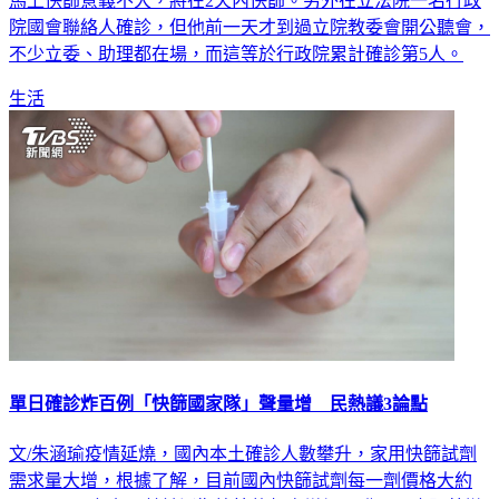
者會，侯友宜先進行快篩陰性，而陳時中接觸時間較短，認為
馬上快篩意義不大，將在2天內快篩。另外在立法院一名行政
院國會聯絡人確診，但他前一天才到過立院教委會開公聽會，
不少立委、助理都在場，而這等於行政院累計確診第5人。
生活
單日確診炸百例「快篩國家隊」聲量增 民熱議3論點
文/朱涵瑜疫情延燒，國內本土確診人數攀升，家用快篩試劑