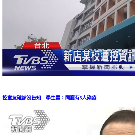
控室友確診沒告知 學生轟：同寢有5人染疫