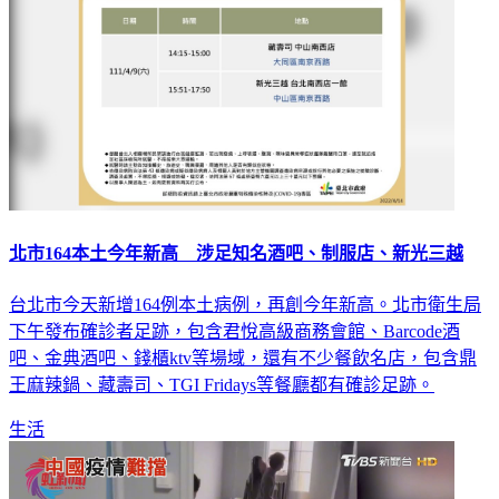
北市164本土今年新高 涉足知名酒吧、制服店、新光三越
台北市今天新增164例本土病例，再創今年新高。北市衛生局
下午發布確診者足跡，包含君悅高級商務會館、Barcode酒
吧、金典酒吧、錢櫃ktv等場域，還有不少餐飲名店，包含鼎
王麻辣鍋、藏壽司、TGI Fridays等餐廳都有確診足跡。
生活