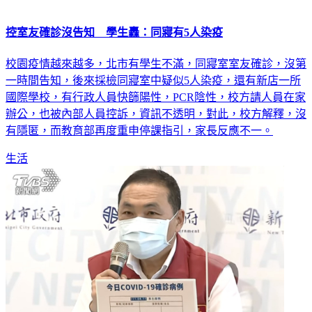
控室友確診沒告知 學生轟：同寢有5人染疫
校園疫情越來越多，北市有學生不滿，同寢室室友確診，沒第
一時間告知，後來採檢同寢室中疑似5人染疫，還有新店一所
國際學校，有行政人員快篩陽性，PCR陰性，校方請人員在家
辦公，也被內部人員控訴，資訊不透明，對此，校方解釋，沒
有隱匿，而教育部再度重申停課指引，家長反應不一。
生活