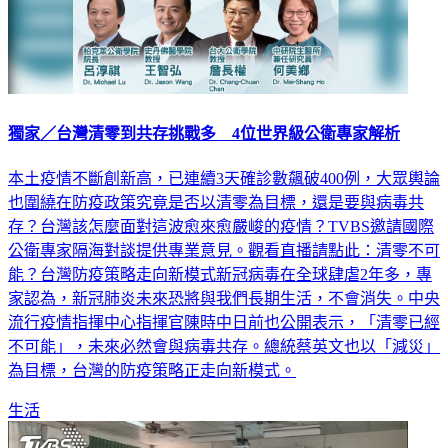
獨家／台灣清零到共存挑戰多 4位世界級公衛專家解析
本土疫情不斷創新高，已連續3天確診數飆破400例，大眾輿論
也圍繞在防疫政策究竟是否以清零為目標，還是要與病毒共
存？台灣該怎麼面對這波愈來愈嚴峻的疫情？TVBS邀請國際
公衛專家隔海對談提供專業意見。觀看直播請點此：清零不可
能？台灣防疫策略走向新模式新冠病毒在全球肆虐2年多，專
家認為，新冠肺炎未來恐將與我們長期生活，不會消失。中央
流行疫情指揮中心指揮官陳時中日前也公開表示，「清零已經
不可能」，未來必然會與病毒共存。總統蔡英文也以「減災」
為目標，台灣的防疫策略正走向新模式。
生活