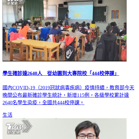
學生確診達2640人 從幼園到大專院校「444校停課」
國內COVID-19（2019冠狀病毒疾病）疫情持續，教育部今天
晚間公布最新確診學生統計，新增115例，各級學校累計達
2640名學生染疫，全國共444校停課。
生活