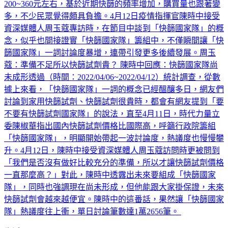
需求量大增，根據了解，目前國內快篩試劑每一劑價格大約
200~360元左右，基於近期快篩的頻率增加，購買量也跟著變
多，不少民眾覺得頗具負擔。4月12日疫情指揮官陳時中接受
資深媒體人周玉蔻專訪時，在節目中談到「快篩國家隊」的概
念，似乎也間接證實「快篩國家隊」籌組中，不僅瞬間讓「快
篩國家隊」一詞討論度暴增，連帶引發更多後續發展。周玉
蔻：準備不足所以快篩試劑貴？ 陳時中回應：快篩國家隊尚
未成形透過（時間：2022/04/06~2022/04/12）統計調查，從數
據上來看，「快篩國家隊」一詞的概念已經醞釀多日，網友們
討論到家用快篩試劑、快篩試劑很貴時，都會有網友提到「要
不要有快篩試劑國家隊」的說法，直至4月11日，時代力量立
委陳椒華指出國內快篩試劑價格比國際高，呼籲行政院籌組
「快篩國家隊」，明顯開始帶起一波討論度，熱議度也慢慢攀
升。4月12日，陳時中接受資深媒體人周玉蔻訪問時更被問到
「我們是否沒有做好比較充分的準備，所以才讓快篩試劑價格
一直那麼高？」對此，陳時中透露出未來要組成「快篩國家
隊」，同時也強調現在尚未形成，但他能跟大家掛保證，未來
快篩試劑會越來越便宜。陳時中的這番話，果然讓「快篩國家
隊」熱議度往上衝，單日討論筆數達1萬2656筆。