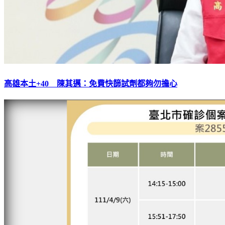
高雄本土+40 陳其邁：免費快篩試劑都夠勿擔心