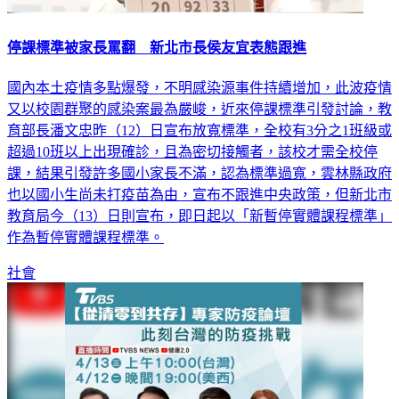
停課標準被家長罵翻 新北市長侯友宜表態跟進
國內本土疫情多點爆發，不明感染源事件持續增加，此波疫情
又以校園群聚的感染案最為嚴峻，近來停課標準引發討論，教
育部長潘文忠昨（12）日宣布放寬標準，全校有3分之1班級或
超過10班以上出現確診，且為密切接觸者，該校才需全校停
課，結果引發許多國小家長不滿，認為標準過寬，雲林縣政府
也以國小生尚未打疫苗為由，宣布不跟進中央政策，但新北市
教育局今（13）日則宣布，即日起以「新暫停實體課程標準」
作為暫停實體課程標準。
社會