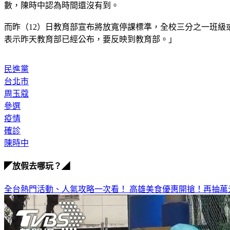
數，陳時中認為時間還沒有到。
而昨（12）日教育部宣布將放寬停課標準，全校三分之一班級
表示昨天教育部已經公布，要反映到教育部。」
民進黨
台北市
周玉蔻
參選
疫情
確診
陳時中
◤放假去哪玩？◢
全台熱門活動、人氣攻略一次看！
高雄美食優惠開搶！再抽萬