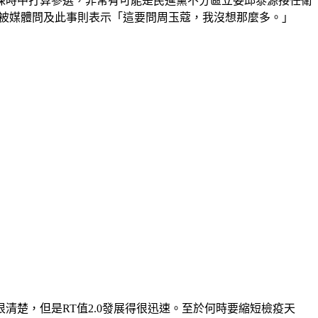
陳時中打算參選，非常有可能是民進黨不分區立委邱泰源接任衛
會被媒體問及此事則表示「這要問周玉蔻，我沒想那麼多。」
楚，但是RT值2.0發展得很迅速。至於何時要縮短檢疫天