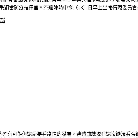
，對此名嘴邱明玉在政論節目中，向主持人周玉蔻爆料，如果未來
李秉穎當防疫指揮官。不過陳時中今（13）日早上出席衛環委員
福部
確有可能但還是要看疫情的發展，整體曲線現在還沒辦法看得很清