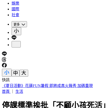
娛樂
國際
社會
更多
快訊
《夏日活動》花蓮FUN暑假 即將成真火舞秀 加碼重現
首頁
｜
生活
停課標準挨批「不顧小孩死活