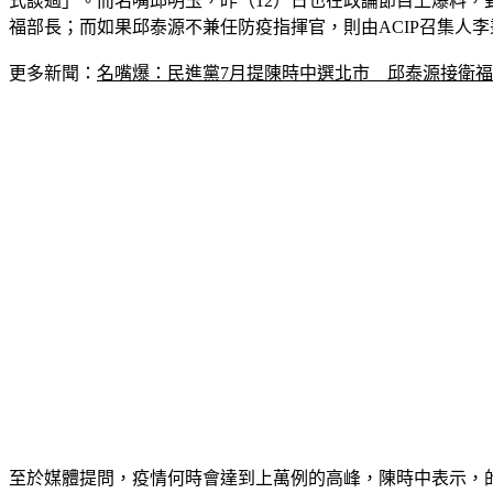
式談過」。而名嘴邱明玉，昨（12）日也在政論節目上爆料
福部長；而如果邱泰源不兼任防疫指揮官，則由ACIP召集人
更多新聞：
名嘴爆：民進黨7月提陳時中選北市　邱泰源接衛
至於媒體提問，疫情何時會達到上萬例的高峰，陳時中表示，的