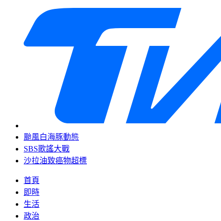
颱風白海豚動態
SBS歌謠大戰
沙拉油致癌物超標
首頁
即時
生活
政治