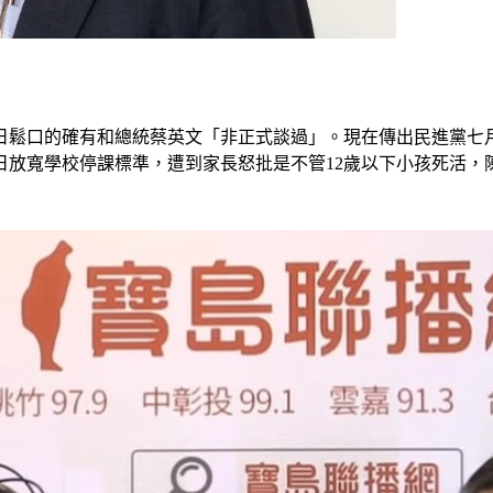
日鬆口的確有和總統蔡英文「非正式談過」。現在傳出民進黨七
日放寬學校停課標準，遭到家長怒批是不管12歲以下小孩死活