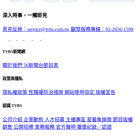
深入時事，一觸即見
意見反映：service@tvbs.com.tw
觀眾服務專線：02-2656-1599
TVBS新聞網
關於我們
56新聞台節目表
政策與隱私
隱私權政策
性騷擾防治措施
網站使用協定
版權宣告
認識 TVBS
公司介紹
企業動態
人才招募
主播專區
星藝象娛樂
節目版權
銷售
公開招標
業務服務
官方聲明
獲獎紀錄／認證