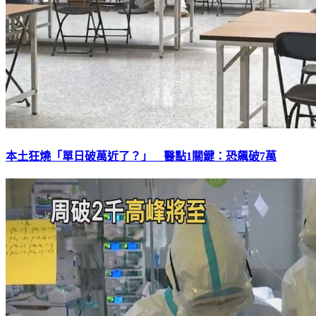
本土狂燒「單日破萬近了？」 醫點1關鍵：恐飆破7萬