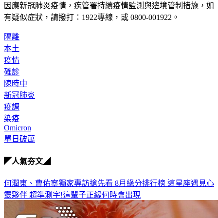
因應新冠肺炎疫情，疾管署持續疫情監測與邊境管制措施，
如
有疑似症狀，請撥打：1922專線，或 0800-001922。
隔離
本土
疫情
確診
陳時中
新冠肺炎
疫調
染疫
Omicron
單日破萬
◤人氣夯文◢
何潤東、曹佑寧獨家專訪搶先看
8月緣分排行榜 這星座遇見心
靈夥伴
超準測字!這輩子正緣何時會出現