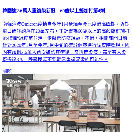
韓國逾2.6萬人重複染新冠 60歲以上擬加打第4劑
南韓這波Omicron疫情自今年1月延燒至今已度過高峰期，近期
單日確診約落在20萬左右，正計畫為60歲以上的高齡族群施打
第4劑新冠疫苗並進一步鬆綁防疫規範。不過，相關部門日前
針對2020年1月至今年3月中旬的確診個案進行調查時發現，國
內有超過2.6萬人首次確診痊癒後，又再度染疫，甚至有人染
疫多達3次，呼籲民眾不要輕忽重複感染的可能性。
國際