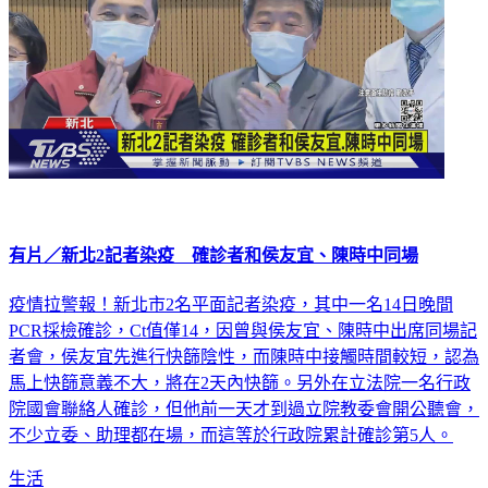
有片／新北2記者染疫 確診者和侯友宜、陳時中同場
疫情拉警報！新北市2名平面記者染疫，其中一名14日晚間
PCR採檢確診，Ct值僅14，因曾與侯友宜、陳時中出席同場記
者會，侯友宜先進行快篩陰性，而陳時中接觸時間較短，認為
馬上快篩意義不大，將在2天內快篩。另外在立法院一名行政
院國會聯絡人確診，但他前一天才到過立院教委會開公聽會，
不少立委、助理都在場，而這等於行政院累計確診第5人。
生活