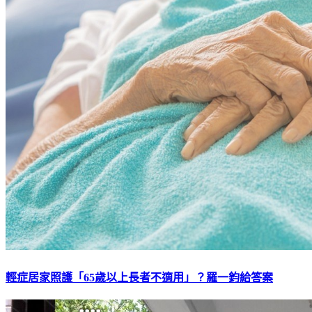
輕症居家照護「65歲以上長者不適用」？羅一鈞給答案