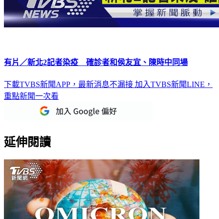
有片／新北2記者染疫 確診者和侯友宜、陳時中同場
下載TVBS新聞APP，最新消息不漏接
加入TVBS新聞LINE，
重點新聞一次看
延伸閱讀