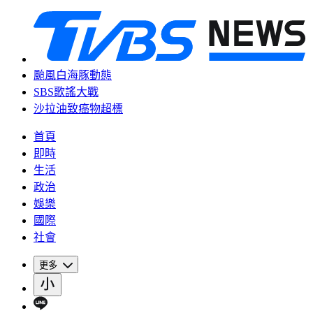
颱風白海豚動態
SBS歌謠大戰
沙拉油致癌物超標
首頁
即時
生活
政治
娛樂
國際
社會
更多