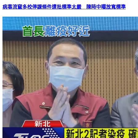
病毒流竄多校停課條件遭批標準太嚴 陳時中曝放寬標準