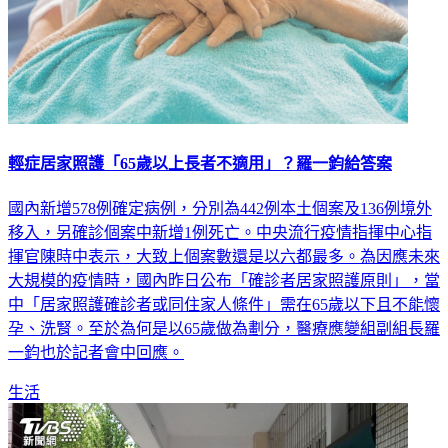
輕症居家照護「65歲以上長者不適用」？羅一鈞給答案
國內新增578例確定病例，分別為442例本土個案及136例境外
移入，另確診個案中新增1例死亡。中央流行疫情指揮中心指
揮官陳時中表示，大致上個案數還是以六都最多。為因應未來
大規模的疫情時，國內昨日公布「確診者居家照護原則」，當
中「居家照護確診者或同住家人條件」需在65歲以下且不能懷
孕、洗腎。至於為何是以65歲做為劃分，醫療應變組副組長羅
一鈞也於記者會中回應。
生活