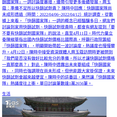
篩國家隊」一詞討論度暴增，連帶引發更多後續發展。周玉
蔻：準備不足所以快篩試劑貴？ 陳時中回應：快篩國家隊尚
未成形透過（時間：2022/04/06~2022/04/12）統計調查，從數
據上來看，「快篩國家隊」一詞的概念已經醞釀多日，網友們
討論到家用快篩試劑、快篩試劑很貴時，都會有網友提到「要
不要有快篩試劑國家隊」的說法，直至4月11日，時代力量立
委陳椒華指出國內快篩試劑價格比國際高，呼籲行政院籌組
「快篩國家隊」，明顯開始帶起一波討論度，熱議度也慢慢攀
升。4月12日，陳時中接受資深媒體人周玉蔻訪問時更被問到
「我們是否沒有做好比較充分的準備，所以才讓快篩試劑價格
一直那麼高？」對此，陳時中透露出未來要組成「快篩國家
隊」，同時也強調現在尚未形成，但他能跟大家掛保證，未來
快篩試劑會越來越便宜。陳時中的這番話，果然讓「快篩國家
隊」熱議度往上衝，單日討論筆數達1萬2656筆。
生活