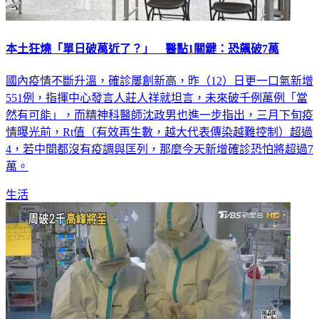
本土狂燒「單日破萬近了？」 醫點1關鍵：恐飆破7萬
國內疫情不斷升溫，確診屢創新高，昨（12）日更一口氣新增
551例，指揮中心發言人莊人祥就坦言，未來破千例萬例「當
然有可能」，而精神科醫師沈政男也進一步指出，三月下旬疫
情曝光前，Rt值（有效再生數，越大代表傳染越難控制）超過
4，若中間都沒有疫調與匡列，那麼今天新增確診恐怕將超過7
萬。
生活