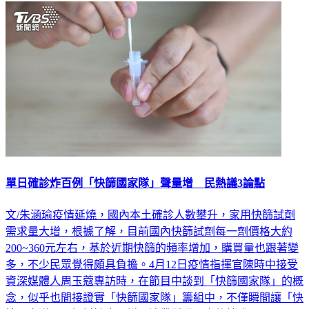
單日確診炸百例「快篩國家隊」聲量增 民熱議3論點
文/朱涵瑜疫情延燒，國內本土確診人數攀升，家用快篩試劑
需求量大增，根據了解，目前國內快篩試劑每一劑價格大約
200~360元左右，基於近期快篩的頻率增加，購買量也跟著變
多，不少民眾覺得頗具負擔。4月12日疫情指揮官陳時中接受
資深媒體人周玉蔻專訪時，在節目中談到「快篩國家隊」的概
念，似乎也間接證實「快篩國家隊」籌組中，不僅瞬間讓「快