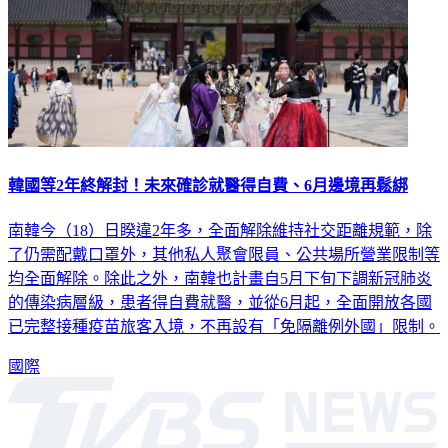
韓國等2年終解封！未來確診就醫得自費、6月邊境再鬆綁
南韓今（18）日睽違2年多，全面解除維持社交距離規範，除
了仍需配戴口罩外，其他私人聚會限員、公共場所營業限制等
均全面解除。除此之外，南韓也計畫自5月下旬下調新冠肺炎
的傳染病層級，患者得自費就醫，並從6月起，全面開放各國
已完整接種疫苗旅客入境，不再設有「免隔離例外國」限制。
國際