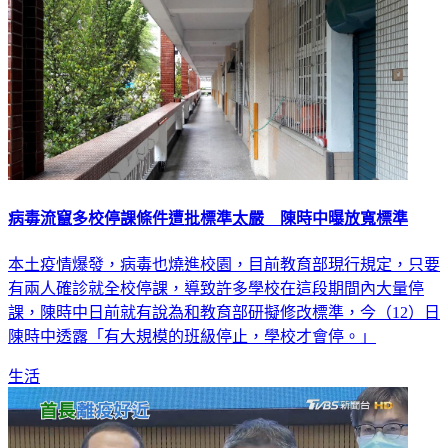
病毒流竄多校停課條件遭批標準太嚴 陳時中曝放寬標準
本土疫情爆發，病毒也燒進校園，目前教育部現行規定，只要
有兩人確診就全校停課，導致許多學校在這段期間內大量停
課，陳時中日前就有說為和教育部研擬修改標準，今（12）日
陳時中透露「有大規模的班級停止，學校才會停。」
生活