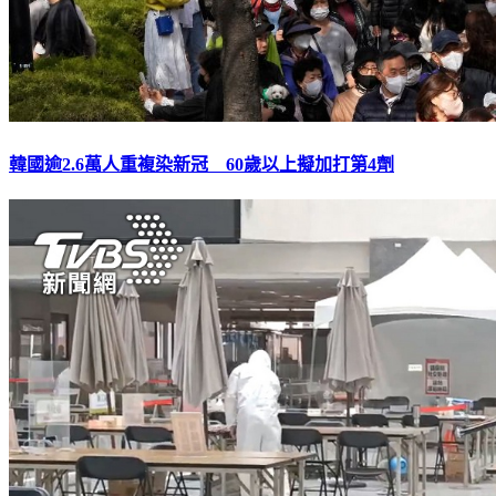
韓國逾2.6萬人重複染新冠 60歲以上擬加打第4劑