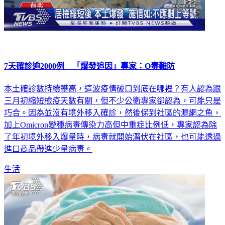
7天確診逾2000例 「爆發追因」專家：O毒難防
本土確診數持續攀高，這波疫情破口到底在哪裡？有人認為跟
三月初縮短檢疫天數有關，但不少公衛專家卻認為，可能只是
巧合。因為並沒有境外移入確診，然後保到社區的漏網之魚，
加上Omicron變種病毒傳染力高但中重症比例低，專家認為除
了年初境外移入爆量時，病毒就開始潛伏在社區，也可能透過
進口商品帶進少量病毒。
生活