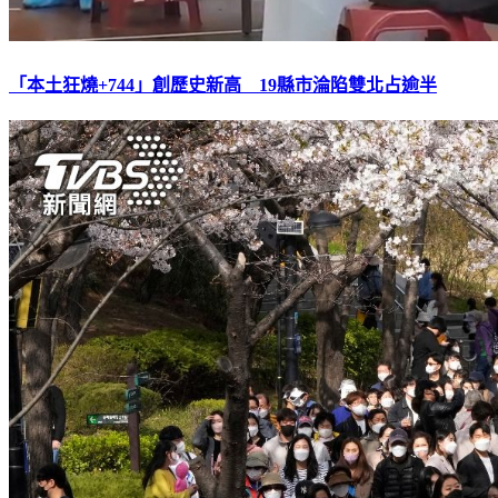
「本土狂燒+744」創歷史新高 19縣市淪陷雙北占逾半