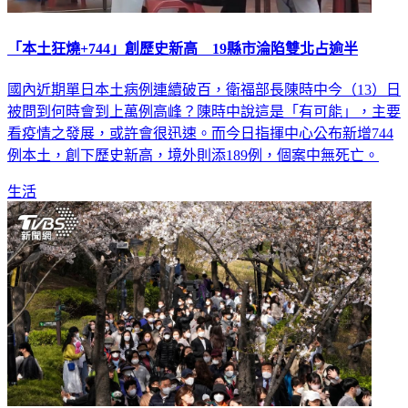
「本土狂燒+744」創歷史新高 19縣市淪陷雙北占逾半
國內近期單日本土病例連續破百，衛福部長陳時中今（13）日
被問到何時會到上萬例高峰？陳時中說這是「有可能」，主要
看疫情之發展，或許會很迅速。而今日指揮中心公布新增744
例本土，創下歷史新高，境外則添189例，個案中無死亡。
生活