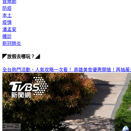
音樂節
防疫
本土
疫情
潘孟安
確診
新冠肺炎
◤放假去哪玩？◢
全台熱門活動、人氣攻略一次看！
高雄美食優惠開搶！再抽萬