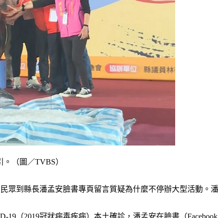
。（圖／TVBS）
樂節，民眾到縣長潘孟安臉書專頁留言質疑為什麼不停辦大型活動
-19（2019冠狀病毒疾病）本土確診，潘孟安在臉書（Face