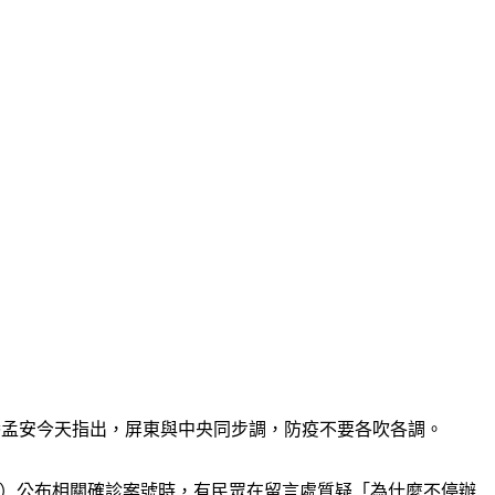
。潘孟安今天指出，屏東與中央同步調，防疫不要各吹各調。
book）公布相關確診案號時，有民眾在留言處質疑「為什麼不停辦