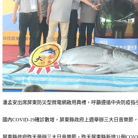
潘孟安出席屏東防災型微電網啟用典禮，呼籲遵循中央防疫指引
國內COVID-19確診數增，屏東縣政府上週舉辦三大日音
屏東縣政府昨天舉辦三大日音樂節，昨天屏東縣新增31例COVID