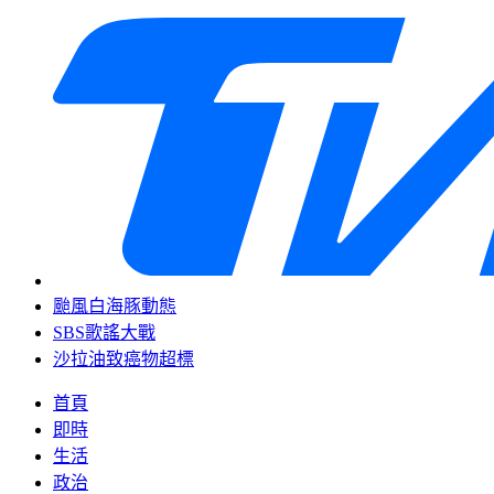
颱風白海豚動態
SBS歌謠大戰
沙拉油致癌物超標
首頁
即時
生活
政治