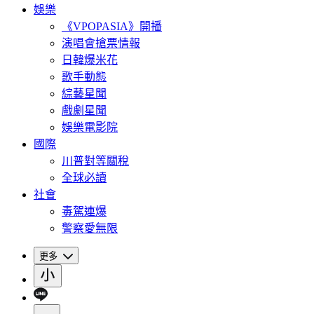
娛樂
《VPOPASIA》開播
演唱會搶票情報
日韓爆米花
歌手動態
綜藝星聞
戲劇星聞
娛樂電影院
國際
川普對等關稅
全球必讀
社會
毒駕連爆
警察愛無限
更多