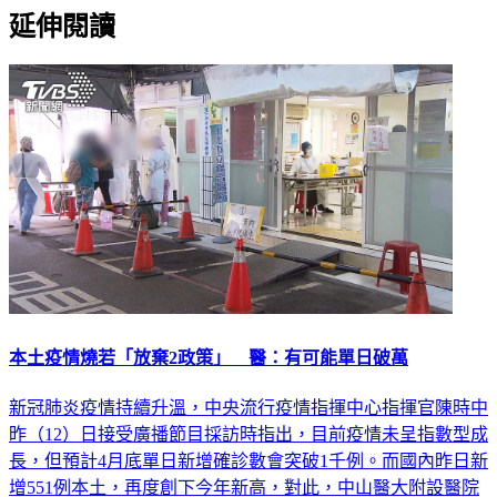
本土疫情燒若「放棄2政策」 醫：有可能單日破萬
新冠肺炎疫情持續升溫，中央流行疫情指揮中心指揮官陳時中
昨（12）日接受廣播節目採訪時指出，目前疫情未呈指數型成
長，但預計4月底單日新增確診數會突破1千例。而國內昨日新
增551例本土，再度創下今年新高，對此，中山醫大附設醫院
兒童急診科主任謝宗學指出，若放棄「疫調和隔離政策」，是