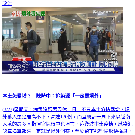
本土怎暴增？ 陳時中：追染源「一定是境外」
(3/27)星期天，病毒沒跟著周休二日！不只本土疫情暴增，境
外移入更是居高不下，高達120例，而且統計一周下來以越南
入境的最多。指揮官陳時中也坦言，這幾波本土疫情，感染源
認真追算起來一定就是境外個案，至於留下那些隱形傳播鏈，
其實也不得而知。