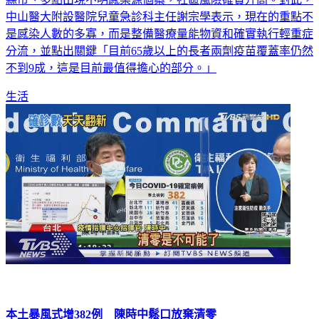
是感染人數的多寡，而是整備醫療量能物資和確實執行輕重症
分流，並點出關鍵「目前65歲以上的長者兩劑疫苗覆蓋率仍然
不到9成，這是目前最值得擔心的部分。」
生活
本土暴風式增382例 陳時中鬆口放棄清零