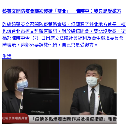
蔡英文開防疫會議卻沒揪「雙北」 陳時中：我只是受邀方
昨總統蔡英文召開防疫策略會議，但卻漏了雙北地方首長，這
也讓台北市柯文哲頗有微詞，對於總統開會，雙北沒受邀，衛
福部陳時中今（7）日出席立法院社會福利及衛生環境委員會
時表示，這部分要請教他們，自己只是受邀方。
生活
新冠藥物大規模採購「輝瑞目標10萬份」 陳時中：不排除徵