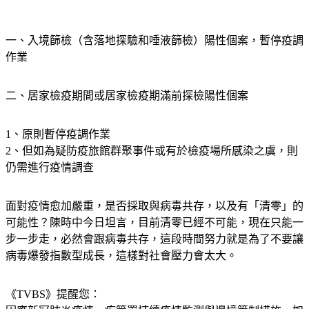
一、入境篩檢（含落地探驗和唾液篩檢）陽性個案，暫停疫調
作業
二、居家檢疫期間或居家檢疫期滿前探檢陽性個案
1、原則暫停疫調作業
2、但如為疑防疫旅館群聚事件或有於檢疫場所感染之虞，則
仍需進行疫情調查
面對疫情愈加嚴重，是否採取與病毒共存，以及有「清零」的
可能性？陳時中今日坦言，目前清零已經不可能，現在只能一
步一步走，必然會跟病毒共存，這段時間努力就是為了不要讓
病毒爆發指數型成長，這樣對社會壓力會太大。
《TVBS》提醒您：
因應新冠肺炎疫情，疾管署持續疫情監測與邊境管制措施，
如