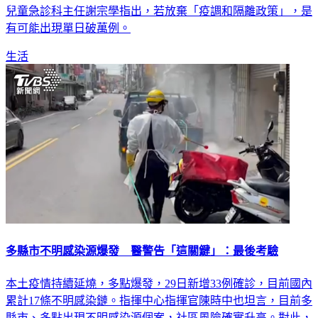
有可能出現單日破萬例。
生活
多縣市不明感染源爆發 醫警告「這關鍵」：最後考驗
本土疫情持續延燒，多點爆發，29日新增33例確診，目前國內
累計17條不明感染鏈。指揮中心指揮官陳時中也坦言，目前多
縣市、多點出現不明感染源個案，社區風險確實升高。對此，
中山醫大附設醫院兒童急診科主任謝宗學表示，現在的重點不