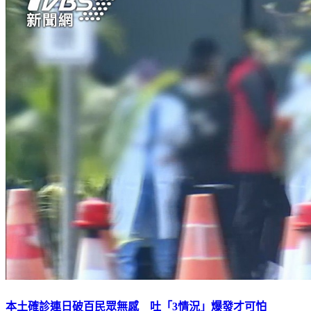
本土確診連日破百民眾無感 吐「3情況」爆發才可怕