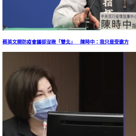
蔡英文開防疫會議卻沒揪「雙北」 陳時中：我只是受邀方