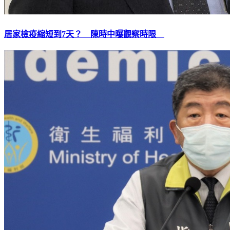
居家檢疫縮短到7天？ 陳時中曝觀察時限