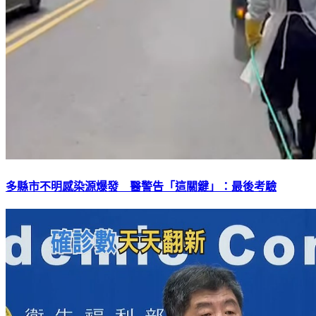
多縣市不明感染源爆發 醫警告「這關鍵」：最後考驗