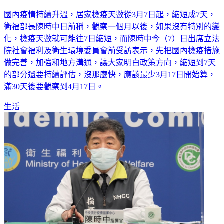
國內疫情持續升溫，居家檢疫天數從3月7日起，縮短成7天，
衛福部長陳時中日前稱，觀察一個月以後，如果沒有特別的變
化，檢疫天數就可能往7日縮短，而陳時中今（7）日出席立法
院社會福利及衛生環境委員會前受訪表示，先把國內檢疫措施
做完善，加強和地方溝通，讓大家明白政策方向，縮短到7天
的部分還要持續評估，沒那麼快，應該最少3月17日開始算，
滿30天後要觀察到4月17日。
生活