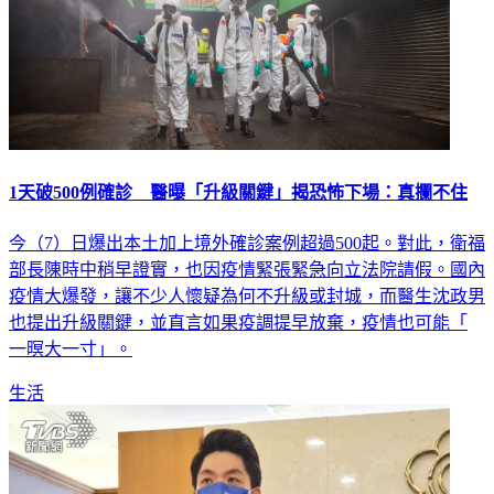
1天破500例確診 醫曝「升級關鍵」揭恐怖下場：真攔不住
今（7）日爆出本土加上境外確診案例超過500起。對此，衛福
部長陳時中稍早證實，也因疫情緊張緊急向立法院請假。國內
疫情大爆發，讓不少人懷疑為何不升級或封城，而醫生沈政男
也提出升級關鍵，並直言如果疫調提早放棄，疫情也可能「
一暝大一寸」。
生活