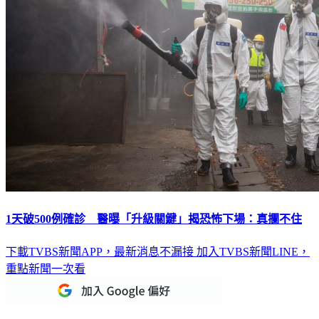
1天破500例確診 醫曝「升級關鍵」揭恐怖下場：真攔不住
下載TVBS新聞APP，最新消息不漏接
加入TVBS新聞LINE，
重點新聞一次看
延伸閱讀