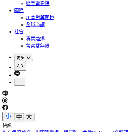
娛樂電影院
國際
川普對等關稅
全球必讀
社會
毒駕連爆
警察愛無限
更多
快訊