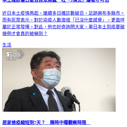
近日本土疫情再起，連續多日確診數破百，足跡遍布多縣市。
而有民眾表示，對於染疫人數激增「已沒什麼感覺」，更直呼
屬於正常發揮。對此，他也好奇詢問大家，單日本土到底要破
幾例才會真的被嚇到？
生活
居家檢疫縮短到7天？ 陳時中曝觀察時限