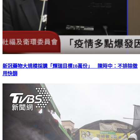
新冠藥物大規模採購「輝瑞目標10萬份」 陳時中：不排除徵
用快篩