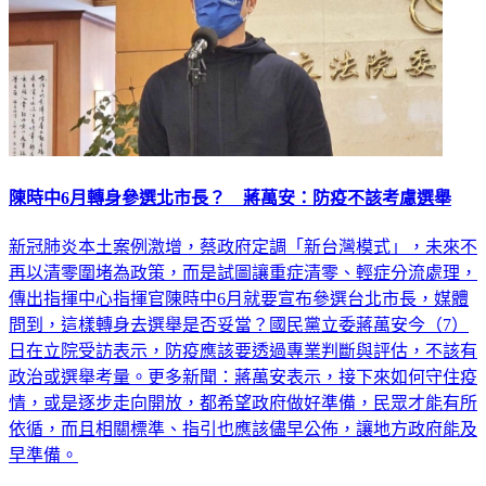
陳時中6月轉身參選北市長？ 蔣萬安：防疫不該考慮選舉
新冠肺炎本土案例激增，蔡政府定調「新台灣模式」，未來不
再以清零圍堵為政策，而是試圖讓重症清零、輕症分流處理，
傳出指揮中心指揮官陳時中6月就要宣布參選台北市長，媒體
問到，這樣轉身去選舉是否妥當？國民黨立委蔣萬安今（7）
日在立院受訪表示，防疫應該要透過專業判斷與評估，不該有
政治或選舉考量。更多新聞：蔣萬安表示，接下來如何守住疫
情，或是逐步走向開放，都希望政府做好準備，民眾才能有所
依循，而且相關標準、指引也應該儘早公佈，讓地方政府能及
早準備。
政治