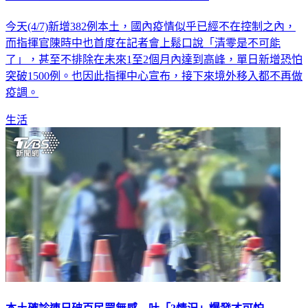
今天(4/7)新增382例本土，國內疫情似乎已經不在控制之內，
而指揮官陳時中也首度在記者會上鬆口說「清零是不可能
了」，甚至不排除在未來1至2個月內達到高峰，單日新增恐怕
突破1500例。也因此指揮中心宣布，接下來境外移入都不再做
疫調。
生活
本土確診連日破百民眾無感 吐「3情況」爆發才可怕