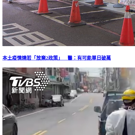
本土疫情燒若「放棄2政策」 醫：有可能單日破萬