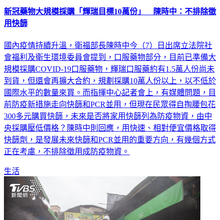
用快篩
國內疫情持續升溫，衛福部長陳時中今（7）日出席立法院社
會福利及衛生環境委員會提到，口服藥物部分，目前已準備大
規模採購COVID-19口服藥物，輝瑞口服藥約有1.5萬人份尚未
到貨，但還會再擴大合約，規劃採購10萬人份以上，以不低於
國際水平的數量來買。而指揮中心記者會上，有媒體問題，目
前防疫新措施走向快篩和PCR並用，但現在民眾得自掏腰包花
300多元購買快篩，未來是否將家用快篩列為防疫物資，由中
央採購壓低價格？陳時中則回應，用快速、相對便宜價格取得
快篩劑，是發展未來快篩和PCR並用的重要方向，有幾個方式
正在考慮，不排除徵用成防疫物資。
生活