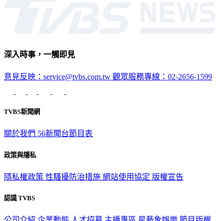
深入時事，一觸即見
意見反映：service@tvbs.com.tw
觀眾服務專線：02-2656-1599
TVBS新聞網
關於我們
56新聞台節目表
政策與隱私
隱私權政策
性騷擾防治措施
網站使用協定
版權宣告
認識 TVBS
公司介紹
企業動態
人才招募
主播專區
星藝象娛樂
節目版權
銷售
公開招標
業務服務
官方聲明
獲獎紀錄／認證