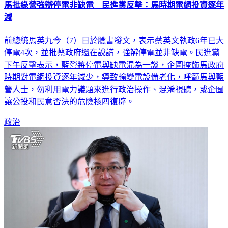
減
前總統馬英九今（7）日於臉書發文，表示蔡英文執政6年已大
停電4次，並批蔡政府還在說謊，強辯停電並非缺電。民進黨
下午反擊表示，藍營將停電與缺電混為一談，企圖掩飾馬政府
時期對電網投資逐年減少，導致輸變電設備老化，呼籲馬與藍
營人士，勿利用電力議題來進行政治操作、混淆視聽，或企圖
讓公投和民意否決的危險核四復辟。
政治