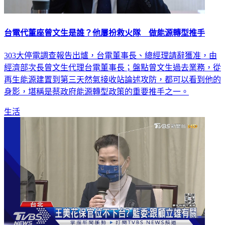
台電代董座曾文生是誰？他屢扮救火隊 做能源轉型推手
303大停電調查報告出爐，台電董事長、總經理請辭獲准，由
經濟部次長曾文生代理台電董事長；盤點曾文生過去業務，從
再生能源建置到第三天然氣接收站論述攻防，都可以看到他的
身影，堪稱是蔡政府能源轉型政策的重要推手之一。
生活