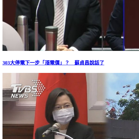
303大停電下一步「漲電價」？ 蘇貞昌說話了