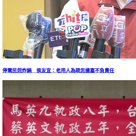
停電民怨炸鍋 侯友宜：老用人為疏忽搪塞不負責任