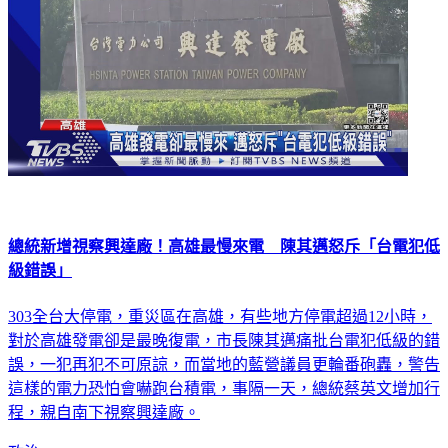
總統新增視察興達廠！高雄最慢來電 陳其邁怒斥「台電犯低
級錯誤」
303全台大停電，重災區在高雄，有些地方停電超過12小時，
對於高雄發電卻是最晚復電，市長陳其邁痛批台電犯低級的錯
誤，一犯再犯不可原諒，而當地的藍營議員更輪番砲轟，警告
這樣的電力恐怕會嚇跑台積電，事隔一天，總統蔡英文增加行
程，親自南下視察興達廠。
政治