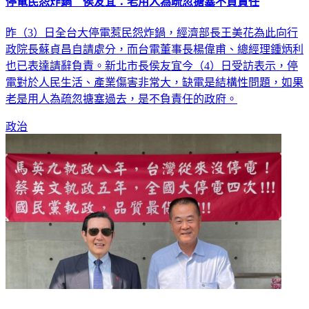
昨（3）日全台大停電惹民怨炸鍋，經濟部長王美花為此向行
政院長蘇貞昌自請處分，而台電董事長楊偉甫、總經理鍾炳利
也已表達請辭負責。新北市長侯友宜今（4）日受訪表示，停
電對於人民生活、產業傷害非常大，缺電是結構性問題，如果
老是用人為疏忽搪塞過去，是不負責任的政府。
政治
馬批綠營強辯停電非缺電 民進黨反擊：馬時期電網投資逐年