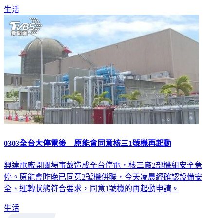
0303全台大停電後 原能會同意核三1號機再起動
興達電廠開關場事故造成全台停電，核三廠2部機組安全急
停。原能會昨晚已同意2號機併聯，今天凌晨經確認設備安
全、運轉狀態符合要求，同意1號機的再起動申請。
生活