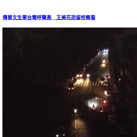
傳曾文生掌台電呼聲高 王美花恐留校察看