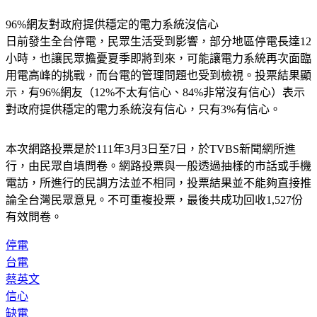
96%網友對政府提供穩定的電力系統沒信心
日前發生全台停電，民眾生活受到影響，部分地區停電長達12
小時，也讓民眾擔憂夏季即將到來，可能讓電力系統再次面臨
用電高峰的挑戰，而台電的管理問題也受到檢視。投票結果顯
示，有96%網友（12%不太有信心、84%非常沒有信心）表示
對政府提供穩定的電力系統沒有信心，只有3%有信心。
本次網路投票是於111年3月3日至7日，於TVBS新聞網所進
行，由民眾自填問卷。網路投票與一般透過抽樣的市話或手機
電訪，所進行的民調方法並不相同，投票結果並不能夠直接推
論全台灣民眾意見。不可重複投票，最後共成功回收1,527份
有效問卷。
停電
台電
蔡英文
信心
缺電
網路投票