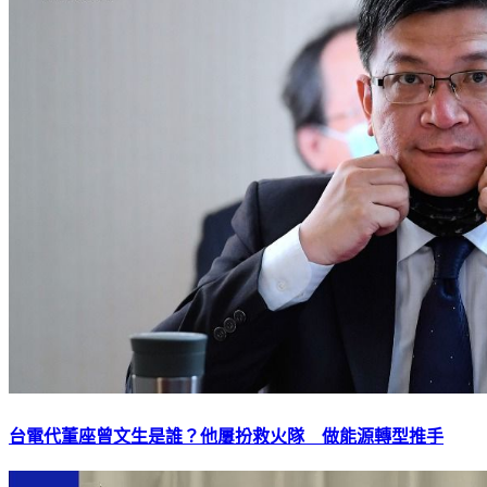
台電代董座曾文生是誰？他屢扮救火隊 做能源轉型推手