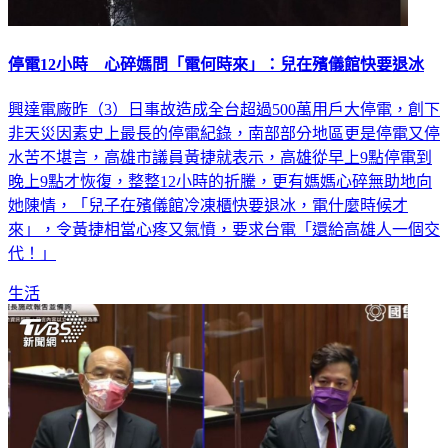
停電12小時 心碎媽問「電何時來」：兒在殯儀館快要退冰
興達電廠昨（3）日事故造成全台超過500萬用戶大停電，創下
非天災因素史上最長的停電紀錄，南部部分地區更是停電又停
水苦不堪言，高雄市議員黃捷就表示，高雄從早上9點停電到
晚上9點才恢復，整整12小時的折騰，更有媽媽心碎無助地向
她陳情，「兒子在殯儀館冷凍櫃快要退冰，電什麼時候才
來」，令黃捷相當心疼又氣憤，要求台電「還給高雄人一個交
代！」
生活