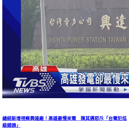
總統新增視察興達廠！高雄最慢來電 陳其邁怒斥「台電犯低
級錯誤」