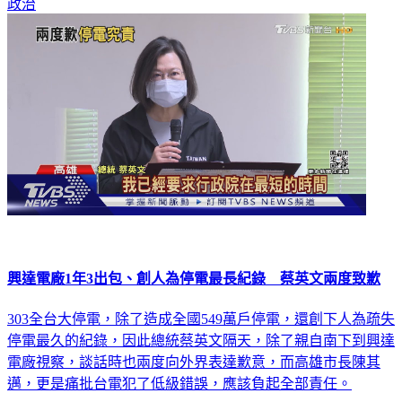
興達電廠1年3出包、創人為停電最長紀錄 蔡英文兩度致歉
303全台大停電，除了造成全國549萬戶停電，還創下人為疏失
停電最久的紀錄，因此總統蔡英文隔天，除了親自南下到興達
電廠視察，談話時也兩度向外界表達歉意，而高雄市長陳其
邁，更是痛批台電犯了低級錯誤，應該負起全部責任。
生活