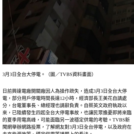
3月3日全台大停電。（圖／TVBS資料畫面）
日前興達電廠開關廠因人為操作疏失，造成3月3日全台大停
電，部分用戶停電時間長達12小時，經濟部長王美花自請處
分，台電董事長、總經理也請辭負責。自蔡英文政府執政以
來，已陸續發生四起全台大停電事故，也讓民眾擔憂即將來臨
的夏季用電高峰，可能面臨另一波穩定供電的考驗。TVBS新
聞網舉辦網路投票，了解網友對3月3日全台停電，以及政府在
未來能源政策、穩定供電等議題上的看法。