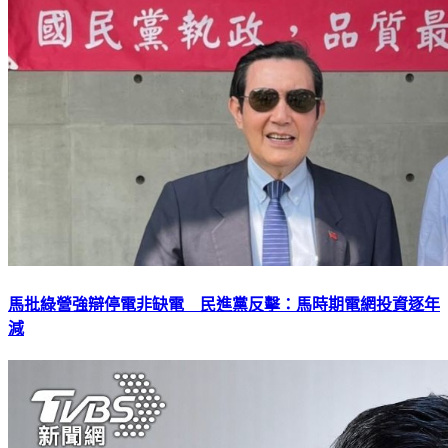
馬批綠營強辯停電非缺電 民進黨反擊：馬時期電網投資逐年
減