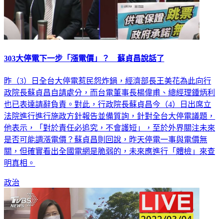
303大停電下一步「漲電價」？ 蘇貞昌說話了
昨（3）日全台大停電惹民怨炸鍋，經濟部長王美花為此向行
政院長蘇貞昌自請處分，而台電董事長楊偉甫、總經理鍾炳利
也已表達請辭負責。對此，行政院長蘇貞昌今（4）日出席立
法院進行進行施政方針報告並備質詢，針對全台大停電議題，
他表示，「對於責任必追究，不會護短」，至於外界關注未來
是否可能調漲電價？蘇貞昌則回說，昨天停電一事與電價無
關，但確實看出全國電網是脆弱的，未來應進行「體檢」來查
明真相。
政治