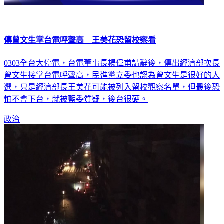
傳曾文生掌台電呼聲高 王美花恐留校察看
0303全台大停電，台電董事長楊偉甫請辭後，傳出經濟部次長
曾文生接掌台電呼聲高，民進黨立委也認為曾文生是很好的人
選，只是經濟部長王美花可能被列入留校觀察名單，但最後恐
怕不會下台，就被藍委質疑，後台很硬。
政治