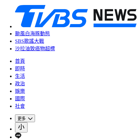
颱風白海豚動態
SBS歌謠大戰
沙拉油致癌物超標
首頁
即時
生活
政治
娛樂
國際
社會
更多