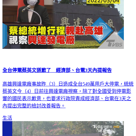
全台停電蔡英文道歉了 經濟部、台電3天內提報告
高雄興達電廠事故昨（3）日造成全台549萬用戶大停電，統統
蔡英文今（4）日前往興達電廠視察，除了對全國受到停電影
響的國民表示歉意，也要求行政院責成經濟部、台電在3天之
內提出完整的檢討改善報告。
生活