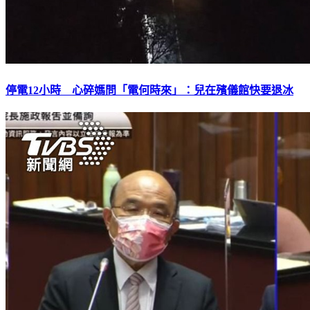
停電12小時 心碎媽問「電何時來」：兒在殯儀館快要退冰