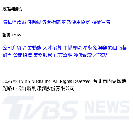
關於我們
56新聞台節目表
政策與隱私
隱私權政策
性騷擾防治措施
網站使用協定
版權宣告
認識 TVBS
公司介紹
企業動態
人才招募
主播專區
星藝象娛樂
節目版權
銷售
公開招標
業務服務
官方聲明
獲獎紀錄／認證
2026 © TVBS Media Inc. All Rights Reserved. 台北市內湖區瑞
光路451號 | 聯利媒體股份有限公司