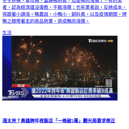
冬令進補，薑母鴨、當歸鴨熱賣，但是鴨肉漲價了。有的業
者，認為經濟還沒復甦，不敢漲價；也有業者說，反映成本，
得跟著小調漲。鴨農說，小鴨小、飼料貴，以及疫情期間，烤
鴨之類帶著走的商品熱賣，造成鴨肉漲價。
生活
漲太兇？高雄跨年夜飯店「一晚破2萬」觀光局要求修正