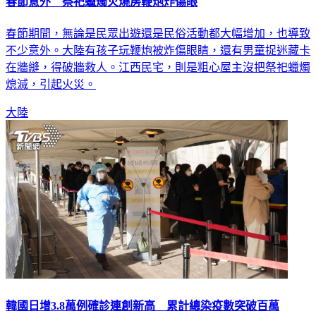
春節意外 祭祀蠟燭火燒房鞭炮炸傷眼
春節期間，無論是民眾出遊還是民俗活動都大幅增加，也導致
不少意外。大陸有孩子玩鞭炮被炸傷眼睛，還有男童捉迷藏卡
在牆縫，得破牆救人。江西民宅，則是粗心屋主沒把祭祀蠟燭
熄滅，引起火災。
大陸