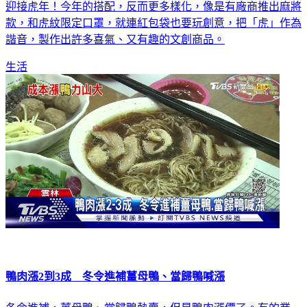
迎接虎年！今年的搭配，反而更多樣化，像是有廠商推出麻將
款，和虎紋限定口罩，就連紅包袋也要玩創意，把「虎」作為
諧音，製作出許多喜氣、又有趣的文創商品。
生活
鴨肉漲2到3成 冬令進補薑母鴨、當歸鴨喊漲