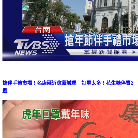
搶伴手禮市場！名店砸近億蓋城堡 訂單太多！花生糖停賣2
週