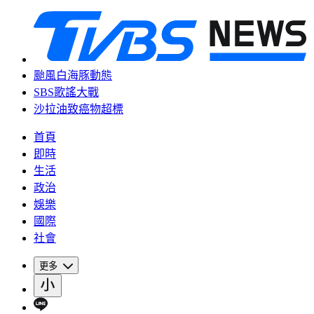
颱風白海豚動態
SBS歌謠大戰
沙拉油致癌物超標
首頁
即時
生活
政治
娛樂
國際
社會
更多