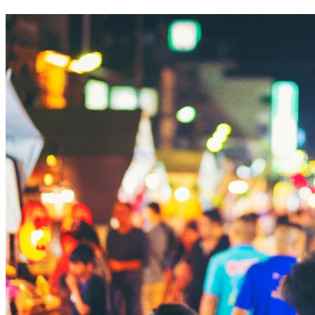
嘉義太平雲梯人多 彰化溪州公園野餐日人潮