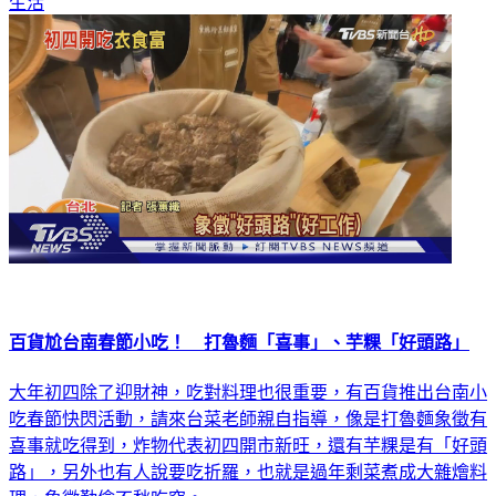
生活
百貨尬台南春節小吃！ 打魯麵「喜事」、芋粿「好頭路」
大年初四除了迎財神，吃對料理也很重要，有百貨推出台南小
吃春節快閃活動，請來台菜老師親自指導，像是打魯麵象徵有
喜事就吃得到，炸物代表初四開市新旺，還有芋粿是有「好頭