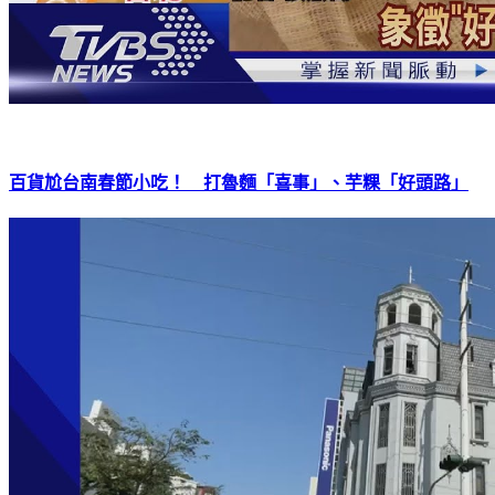
百貨尬台南春節小吃！ 打魯麵「喜事」、芋粿「好頭路」