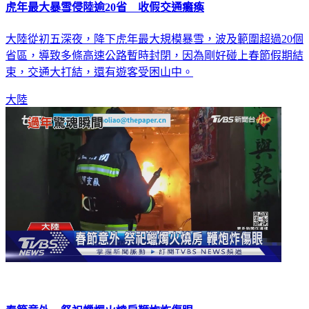
虎年最大暴雪侵陸逾20省 收假交通癱瘓
大陸從初五深夜，降下虎年最大規模暴雪，波及範圍超過20個
省區，導致多條高速公路暫時封閉，因為剛好碰上春節假期結
束，交通大打結，還有遊客受困山中。
大陸