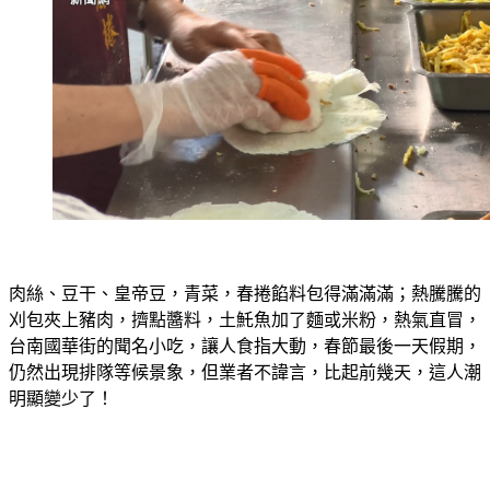
肉絲、豆干、皇帝豆，青菜，春捲餡料包得滿滿滿；熱騰騰的
刈包夾上豬肉，擠點醬料，土魠魚加了麵或米粉，熱氣直冒，
台南國華街的聞名小吃，讓人食指大動，春節最後一天假期，
仍然出現排隊等候景象，但業者不諱言，比起前幾天，這人潮
明顯變少了！