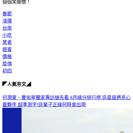
紛紛調整價格，還好春節業績不受影響，生意興隆，讓他們一
個個笑開懷！
春節
漲價
台南
小吃
業者
遊客
價格
疫情
初四
◤人氣夯文◢
何潤東、曹佑寧獨家專訪搶先看
8月緣分排行榜 這星座遇見心
靈夥伴
超準測字!這輩子正緣何時會出現