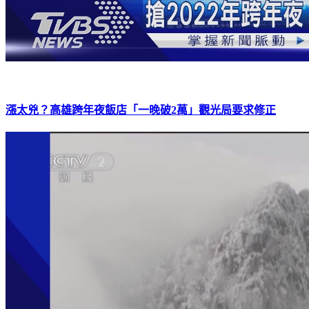
漲太兇？高雄跨年夜飯店「一晚破2萬」觀光局要求修正