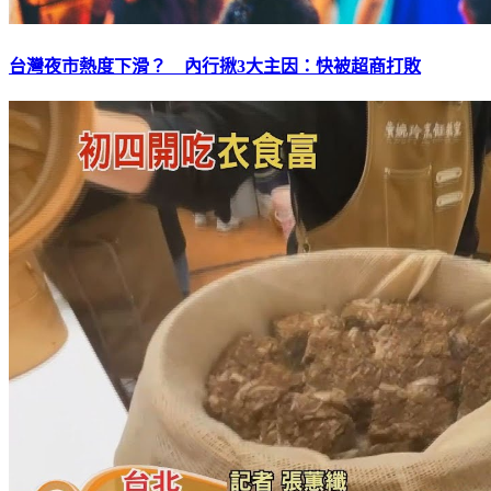
台灣夜市熱度下滑？ 內行揪3大主因：快被超商打敗