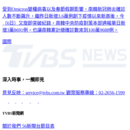
韓國日增3.8萬例確診連創新高 累計總染疫數突破百萬
受到Omicron變種病毒以及春節假期影響，南韓新冠肺炎確診
人數不斷飆升，繼昨日新增3.6萬例創下疫情以來新高後，今
（6日）又旋即突破紀錄，南韓中央防疫對策本部通報單日新
增3萬8691例，也讓南韓累計總確診數來到100萬9688例。
國際
深入時事，一觸即見
意見反映：service@tvbs.com.tw
觀眾服務專線：02-2656-1599
TVBS新聞網