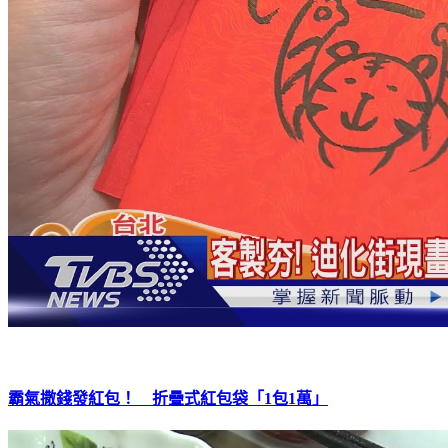
霸氣撒錢發紅包！ 折疊式紅包袋「1包1萬」