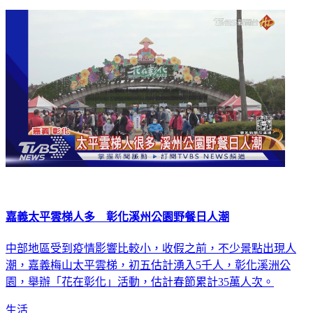
延伸閱讀
嘉義太平雲梯人多 彰化溪州公園野餐日人潮
中部地區受到疫情影響比較小，收假之前，不少景點出現人
潮，嘉義梅山太平雲梯，初五估計湧入5千人，彰化溪洲公
園，舉辦「花在彰化」活動，估計春節累計35萬人次。