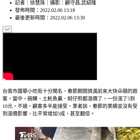
記者
：
徐慧珠
｜
攝影
：
顧守昌,武紹隆
發佈時間：
2022.02.06 13:18
最後更新時間：
2022.02.06 13:30
台南市國華小吃街十分聞名，春節期間擠滿前來大快朵頤的遊
客，當中，碗粿、土魠魚羹、蚵仔煎都漲價了，一份漲了5到
10元，不過，顧客多半能接受，業者說，春節的業績並沒有受
到漲價影響，比平常增加5成，甚至翻倍。