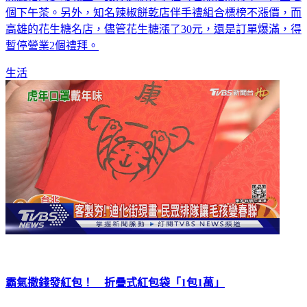
洲風格的夢幻城堡，讓你選購伴手禮時也能拍照打卡，甚至喝
個下午茶。另外，知名辣椒餅乾店伴手禮組合標榜不漲價，而
高雄的花生糖名店，儘管花生糖漲了30元，還是訂單爆滿，得
暫停營業2個禮拜。
生活
霸氣撒錢發紅包！ 折疊式紅包袋「1包1萬」