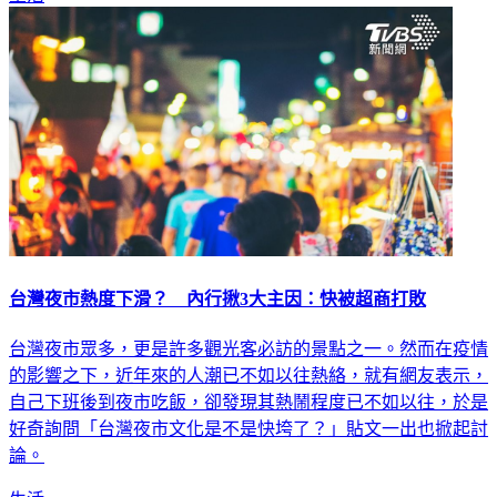
生活
台灣夜市熱度下滑？ 內行揪3大主因：快被超商打敗
台灣夜市眾多，更是許多觀光客必訪的景點之一。然而在疫情
的影響之下，近年來的人潮已不如以往熱絡，就有網友表示，
自己下班後到夜市吃飯，卻發現其熱鬧程度已不如以往，於是
好奇詢問「台灣夜市文化是不是快垮了？」貼文一出也掀起討
論。