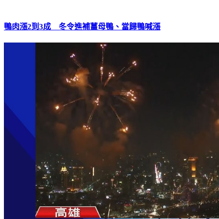
鴨肉漲2到3成 冬令進補薑母鴨、當歸鴨喊漲