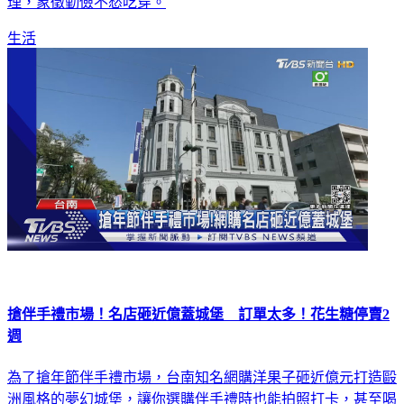
路」，另外也有人說要吃折羅，也就是過年剩菜煮成大雜燴料
理，象徵勤儉不愁吃穿。
生活
搶伴手禮市場！名店砸近億蓋城堡 訂單太多！花生糖停賣2
週
為了搶年節伴手禮市場，台南知名網購洋果子砸近億元打造毆