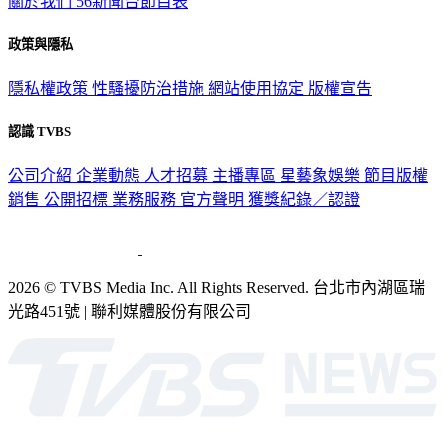
關於我們
56新聞台節目表
政策與隱私
隱私權政策
性騷擾防治措施
網站使用協定
版權宣告
認識 TVBS
公司介紹
企業動態
人才招募
主播專區
星藝象娛樂
節目版權
銷售
公開招標
業務服務
官方聲明
獲獎紀錄／認證
2026 © TVBS Media Inc. All Rights Reserved. 台北市內湖區瑞
光路451號 | 聯利媒體股份有限公司