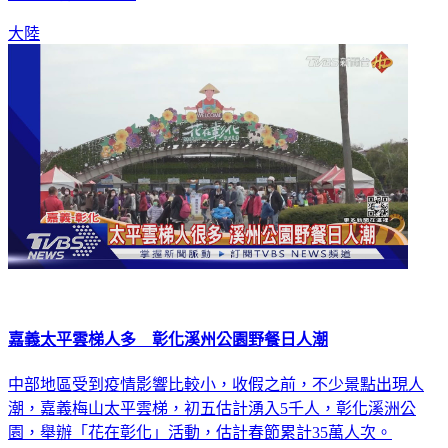
大陸
嘉義太平雲梯人多 彰化溪州公園野餐日人潮
中部地區受到疫情影響比較小，收假之前，不少景點出現人
潮，嘉義梅山太平雲梯，初五估計湧入5千人，彰化溪洲公
園，舉辦「花在彰化」活動，估計春節累計35萬人次。