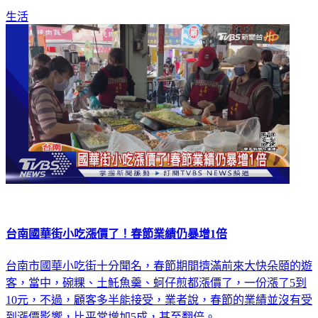
生活
台南國華街小吃漲價了！春節業績仍暴增1倍
台南市國華小吃街十分聞名，春節期間擠滿前來大快朵頤的遊
客，當中，碗粿、土魠魚羹、蚵仔煎都漲價了，一份漲了5到
10元，不過，顧客多半能接受，業者說，春節的業績並沒有受
到漲價影響，比平常增加5成，甚至翻倍。