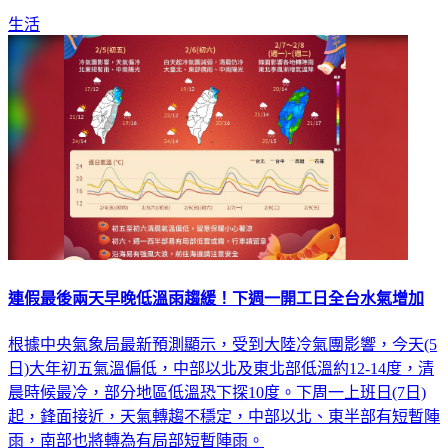
生活
連假最後兩天早晚低溫雨趨緩！下週一開工日全台水氣增加
根據中央氣象局最新預測顯示，受到大陸冷氣團影響，今天(5
日)大年初五氣溫偏低，中部以北及東北部低溫約12-14度，清
晨時候最冷，部分地區低溫恐下探10度。下周一上班日(7日)
起，鋒面接近，天氣轉趨不穩定，中部以北、東半部有短暫陣
雨，南部也將轉為有局部短暫陣雨。