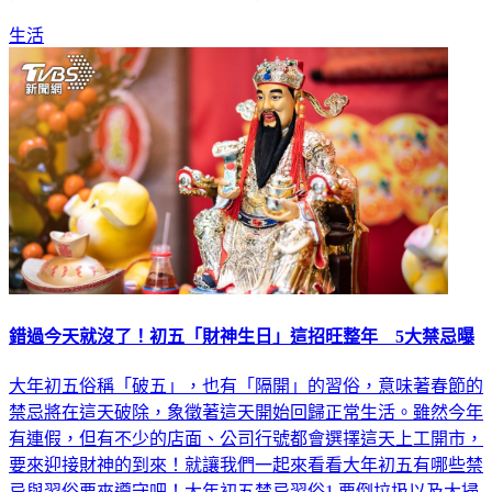
生活
錯過今天就沒了！初五「財神生日」這招旺整年 5大禁忌曝
大年初五俗稱「破五」，也有「隔開」的習俗，意味著春節的
禁忌將在這天破除，象徵著這天開始回歸正常生活。雖然今年
有連假，但有不少的店面、公司行號都會選擇這天上工開市，
要來迎接財神的到來！就讓我們一起來看看大年初五有哪些禁
忌與習俗要來遵守吧！大年初五禁忌習俗1.要倒垃圾以及大掃