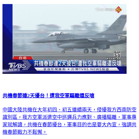
共機春節連2天擾台！遭我空軍驅離還反嗆
中國大陸共機在大年初四、初五連續兩天，侵擾我方西南防空
識別區，我方空軍派遣空中巡邏兵力應對、廣播驅離，軍事專
家就解讀，共機在春節擾台，軍事目的也是要大內宣，強調共
機春節戰力不鬆懈。