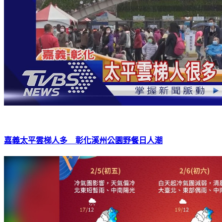
嘉義太平雲梯人多 彰化溪州公園野餐日人潮