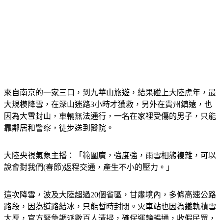
來自南京的一家三口，到九華山旅遊，結果碰上大陸虎年，最
大規模降雪，在深山迷路3小時才獲救，另外在貴州鎮遠，也
因為大雪封山，車輛無法通行，一名在家裡受傷的男子，只能
靠鄰居和警察，徒步送到醫院。
大陸央視氣象主播：「範圍廣，強度強，雨雪相態複雜，可以
說會對我們(春節)返程交通，產生不小的壓力。」
這次降雪，波及大陸超過20個省區，甘肅境內，多條高速公路
路段，因為道路結冰，只能暫時封閉。火車站也因為鐵軌積雪
太厚，官方緊急調派數百人清掃，確保運輸暢通，收假民眾，