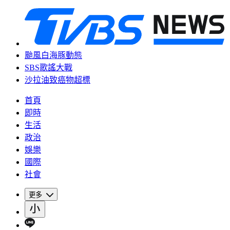
颱風白海豚動態
SBS歌謠大戰
沙拉油致癌物超標
首頁
即時
生活
政治
娛樂
國際
社會
更多