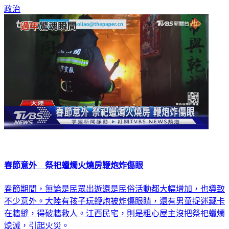
政治
春節意外 祭祀蠟燭火燒房鞭炮炸傷眼
春節期間，無論是民眾出遊還是民俗活動都大幅增加，也導致
不少意外。大陸有孩子玩鞭炮被炸傷眼睛，還有男童捉迷藏卡
在牆縫，得破牆救人。江西民宅，則是粗心屋主沒把祭祀蠟燭
熄滅，引起火災。