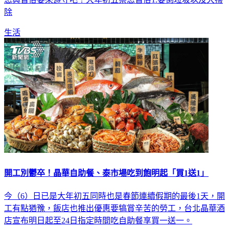
除
生活
開工別鬱卒！晶華自助餐、泰市場吃到飽明起「買1送1」
今（6）日已是大年初五同時也是春節連續假期的最後1天，開
工有點猶豫，飯店也推出優惠要犒賞辛苦的勞工，台北晶華酒
店宣布明日起至24日指定時間吃自助餐享買一送一。