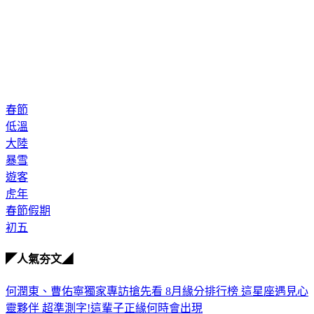
春節
低溫
大陸
暴雪
遊客
虎年
春節假期
初五
◤人氣夯文◢
何潤東、曹佑寧獨家專訪搶先看
8月緣分排行榜 這星座遇見心
靈夥伴
超準測字!這輩子正緣何時會出現