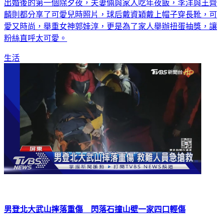
出婚後的第一個除夕夜，夫妻倆與家人吃年夜飯，李洋與王齊
麟則都分享了可愛兒時照片，球后戴資穎戴上帽子穿長靴，可
愛又時尚，舉重女神郭婞淳，更是為了家人舉辦扭蛋抽獎，讓
粉絲直呼太可愛。
生活
男登北大武山摔落重傷 閃落石撞山壁一家四口輕傷