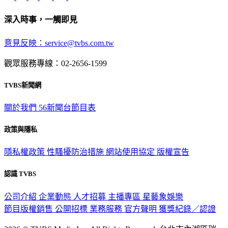
深入時事，一觸即見
意見反映：service@tvbs.com.tw
觀眾服務專線：02-2656-1599
TVBS新聞網
關於我們
56新聞台節目表
政策與隱私
隱私權政策
性騷擾防治措施
網站使用協定
版權宣告
認識 TVBS
公司介紹
企業動態
人才招募
主播專區
星藝象娛樂
節目版權銷售
公開招標
業務服務
官方聲明
獲獎紀錄／認證