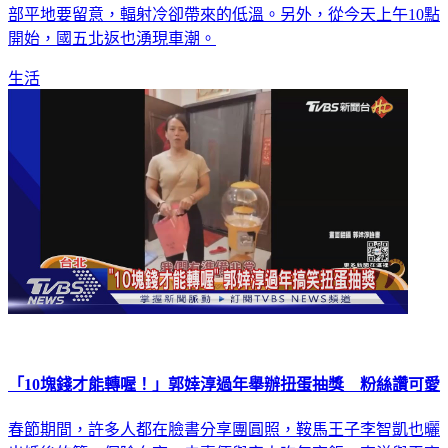
部平地要留意，輻射冷卻帶來的低溫。另外，從今天上午10點
開始，國五北返也湧現車潮。
生活
「10塊錢才能轉喔！」郭婞淳過年舉辦扭蛋抽獎 粉絲讚可愛
春節期間，許多人都在臉書分享團圓照，鞍馬王子李智凱也曬