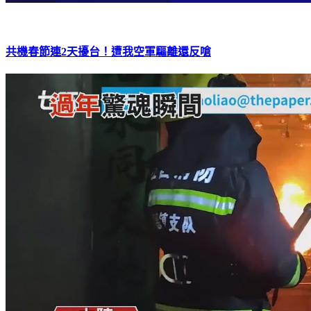
共機春節連2天擾台！遭我空軍驅離還反嗆