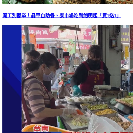
開工別鬱卒！晶華自助餐、泰市場吃到飽明起「買1送1」