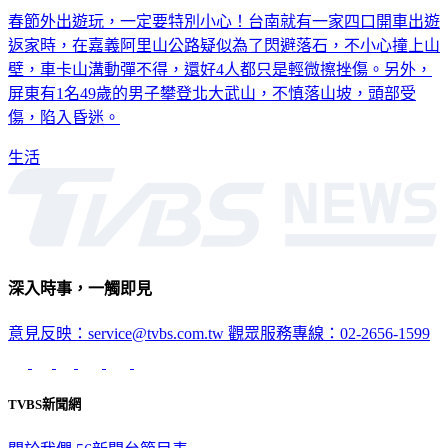
春節外出遊玩，一定要特別小心！台南就有一家四口開車出遊
返家時，在嘉義阿里山公路疑似為了閃避落石，不小心撞上山
壁，車卡山溝動彈不得，還好4人都只是輕微擦挫傷。另外，
屏東有1名49歲的男子攀登北大武山，不慎落山坡，頭部受
傷，陷入昏迷。
生活
深入時事，一觸即見
意見反映：service@tvbs.com.tw
觀眾服務專線：02-2656-1599
TVBS新聞網