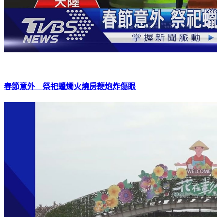
春節意外 祭祀蠟燭火燒房鞭炮炸傷眼