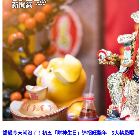
錯過今天就沒了！初五「財神生日」這招旺整年 5大禁忌曝