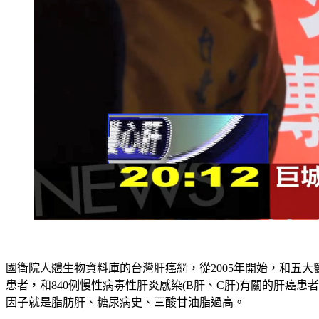
國衛院人體生物資料庫的台灣肝癌網，從2005年開始，和五
患者，和840例慢性病毒性肝炎感染(B肝、C肝)有關的肝癌
因子就是脂肪肝、糖尿病史、三酸甘油脂過高。