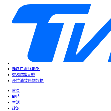
颱風白海豚動態
SBS歌謠大戰
沙拉油致癌物超標
首頁
即時
生活
政治