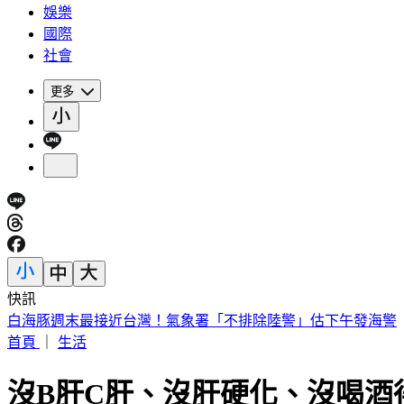
娛樂
國際
社會
更多
快訊
《花蓮好FUN》YOYO家族互動秀 每週六日花蓮鯉魚潭演出
首頁
｜
生活
沒B肝C肝、沒肝硬化、沒喝酒