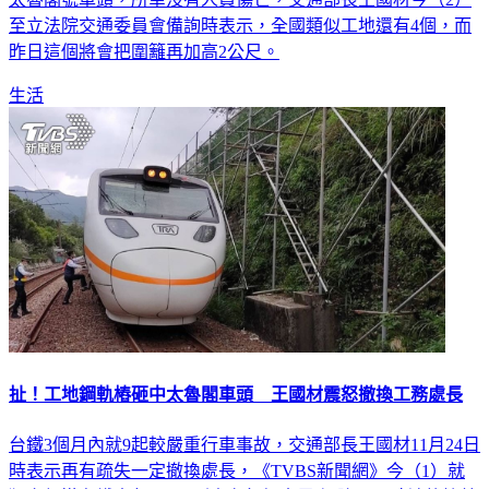
至立法院交通委員會備詢時表示，全國類似工地還有4個，而
昨日這個將會把圍籬再加高2公尺。
生活
扯！工地鋼軌樁砸中太魯閣車頭 王國材震怒撤換工務處長
台鐵3個月內就9起較嚴重行車事故，交通部長王國材11月24日
時表示再有疏失一定撤換處長，《TVBS新聞網》今（1）就