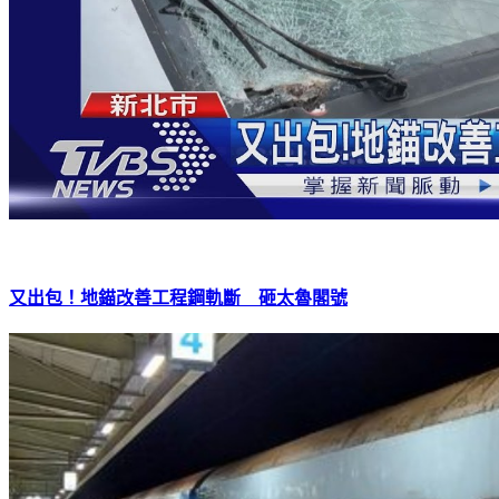
又出包！地錨改善工程鋼軌斷 砸太魯閣號