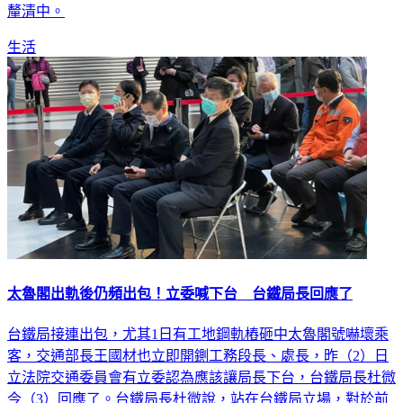
釐清中。
生活
太魯閣出軌後仍頻出包！立委喊下台 台鐵局長回應了
台鐵局接連出包，尤其1日有工地鋼軌樁砸中太魯閣號嚇壞乘
客，交通部長王國材也立即開鍘工務段長、處長，昨（2）日
立法院交通委員會有立委認為應該讓局長下台，台鐵局長杜微
今（3）回應了。台鐵局長杜微說，站在台鐵局立場，對於前