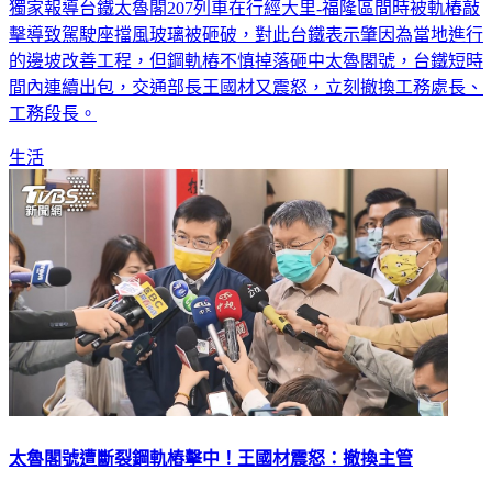
獨家報導台鐵太魯閣207列車在行經大里-福隆區間時被軌樁敲
擊導致駕駛座擋風玻璃被砸破，對此台鐵表示肇因為當地進行
的邊坡改善工程，但鋼軌樁不慎掉落砸中太魯閣號，台鐵短時
間內連續出包，交通部長王國材又震怒，立刻撤換工務處長、
工務段長。
生活
太魯閣號遭斷裂鋼軌樁擊中！王國材震怒：撤換主管