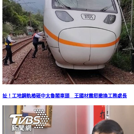
扯！工地鋼軌樁砸中太魯閣車頭 王國材震怒撤換工務處長