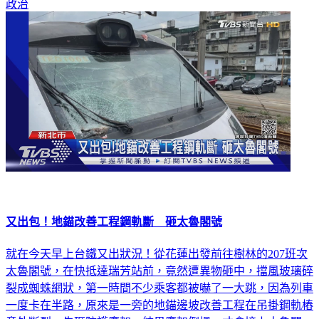
政治
又出包！地錨改善工程鋼軌斷 砸太魯閣號
就在今天早上台鐵又出狀況！從花蓮出發前往樹林的207班次
太魯閣號，在快抵達瑞芳站前，竟然遭異物砸中，擋風玻璃碎
裂成蜘蛛網狀，第一時間不少乘客都被嚇了一大跳，因為列車
一度卡在半路，原來是一旁的地錨邊坡改善工程在吊掛鋼軌樁