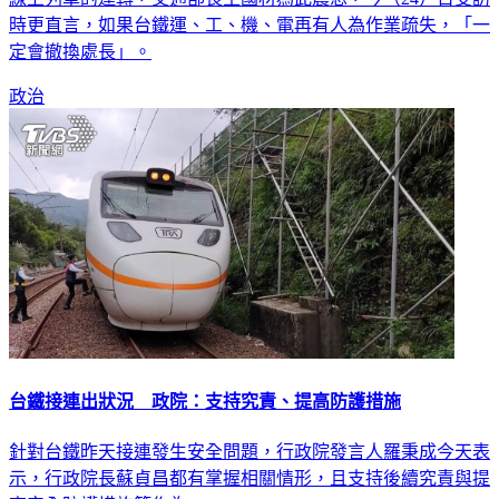
時更直言，如果台鐵運、工、機、電再有人為作業疏失，「一
定會撤換處長」。
政治
台鐵接連出狀況 政院：支持究責、提高防護措施
針對台鐵昨天接連發生安全問題，行政院發言人羅秉成今天表
示，行政院長蘇貞昌都有掌握相關情形，且支持後續究責與提