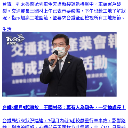
台鐵一列太魯閣號列車今天遭斷裂鋼軌樁擊中，車頭窗戶破
裂。交通部長王國材上午已表示要嚴懲，下午也赴工地了解狀
況，指示加高工地圍籬，並要求台鐵全面檢視所有工地細節。
生活
台鐵3個月9起事故 王國材怒：再有人為疏失，一定換處長！
台鐵局近來狀況連連，3個月內就9起較嚴重行車事故，影響路
線上列車的運轉，交通部長王國材為此震怒，今（24）日受訪