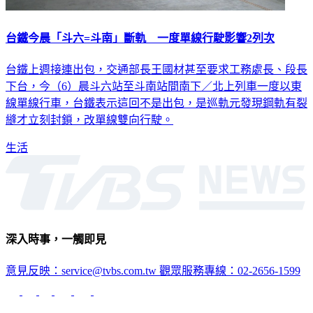
台鐵今晨「斗六=斗南」斷軌 一度單線行駛影響2列次
台鐵上週接連出包，交通部長王國材甚至要求工務處長、段長
下台，今（6）晨斗六站至斗南站間南下／北上列車一度以東
線單線行車，台鐵表示這回不是出包，是巡軌元發現鋼軌有裂
縫才立刻封鎖，改單線雙向行駛。
生活
深入時事，一觸即見
意見反映：service@tvbs.com.tw
觀眾服務專線：02-2656-1599