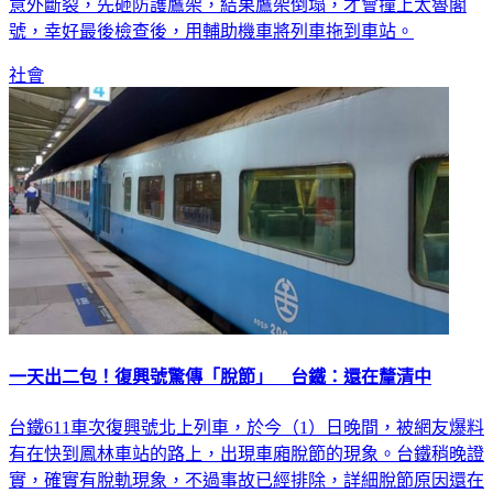
意外斷裂，先砸防護鷹架，結果鷹架倒塌，才會撞上太魯閣
號，幸好最後檢查後，用輔助機車將列車拖到車站。
社會
一天出二包！復興號驚傳「脫節」 台鐵：還在釐清中
台鐵611車次復興號北上列車，於今（1）日晚間，被網友爆料
有在快到鳳林車站的路上，出現車廂脫節的現象。台鐵稍晚證
實，確實有脫軌現象，不過事故已經排除，詳細脫節原因還在