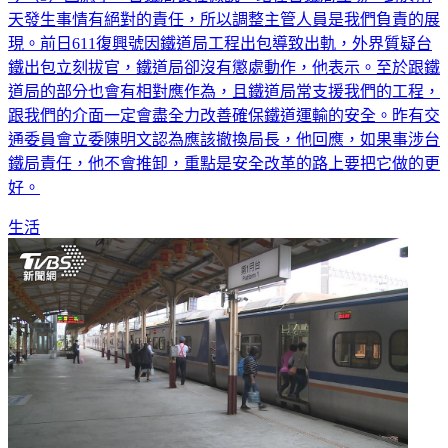
天發生事情有絕對的責任，所以調整主管人員是我們負責的展
現。前日611復興號因鐵道局工程出包導致出軌，外界質疑台
鐵出包立刻拔官，鐵道局卻沒有懲處動作，他表示。至於跟鐵
道局的部分也會有相對應作為，且鐵道局常支援我們的工程，
跟我們的介面一定會盡全力改善確保鐵道運輸的安全。昨有交
通委員會立委陳明文認為應該撤換局長，他回應，如果事涉台
鐵局責任，他不會推卸，重點是安全改革的路上要把它做的更
好。
生活