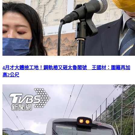
4月才大體檢工地！鋼軌樁又砸太魯閣號 王國材：圍籬再加
高2公尺