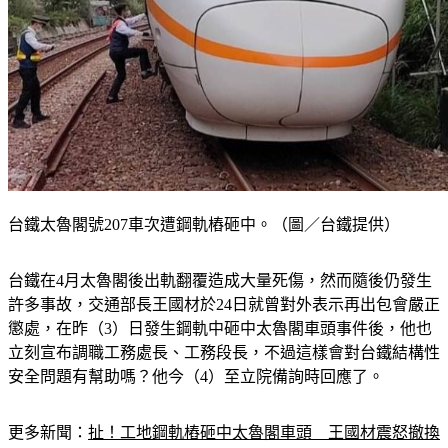
台鐵太魯閣號207車次遭鋼軌樁砸中。（圖／台鐵提供）
台鐵在4月太魯閣後出軌翻覆造成大量死傷，然而隨後仍發生
許多事故，交通部長王國材於24日就曾對外表示再出包會嚴正
懲處，在昨（3）日發生鋼軌中砸中太魯閣車頭事件後，他也
立刻宣布調職工務處長、工務段長，不過這樣會對台鐵結構性
安全問題有幫助嗎？他今（4）至立院備詢時回應了。
更多新聞：
扯！工地鋼軌樁砸中太魯閣車頭　王國材震怒撤換