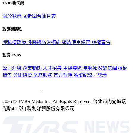
TVBS新聞網
關於我們
56新聞台節目表
政策與隱私
隱私權政策
性騷擾防治措施
網站使用協定
版權宣告
認識 TVBS
公司介紹
企業動態
人才招募
主播專區
星藝象娛樂
節目版權
銷售
公開招標
業務服務
官方聲明
獲獎紀錄／認證
2026 © TVBS Media Inc. All Rights Reserved. 台北市內湖區瑞
光路451號 | 聯利媒體股份有限公司