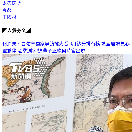
太魯閣號
震怒
王國材
◤人氣夯文◢
何潤東、曹佑寧獨家專訪搶先看
8月緣分排行榜 這星座遇見心
靈夥伴
超準測字!這輩子正緣何時會出現