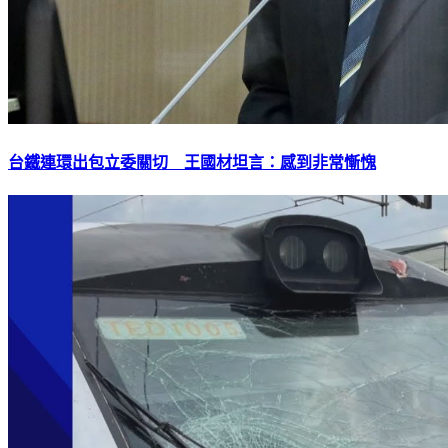
台鐵連環出包立委關切 王國材坦言：感到非常慚愧