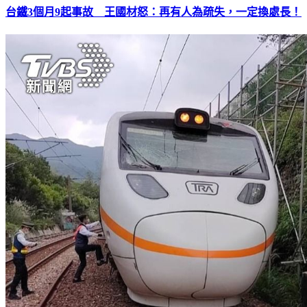
台鐵3個月9起事故 王國材怒：再有人為疏失，一定換處長！