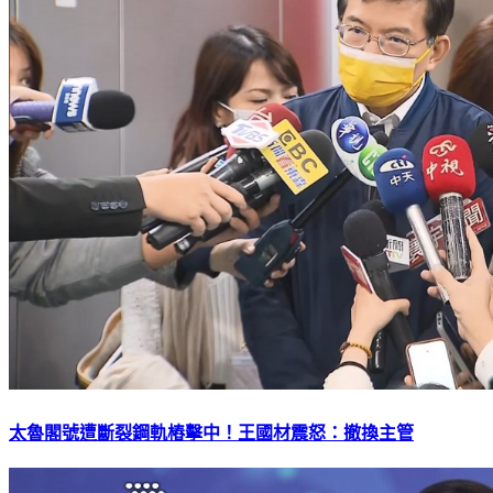
太魯閣號遭斷裂鋼軌樁擊中！王國材震怒：撤換主管