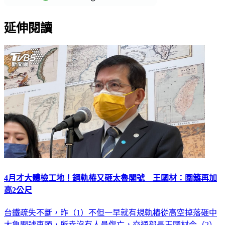
延伸閱讀
4月才大體檢工地！鋼軌樁又砸太魯閣號 王國材：圍籬再加
高2公尺
台鐵疏失不斷，昨（1）不但一早就有規軌樁從高空掉落砸中
太魯閣號車頭，所幸沒有人員傷亡，交通部長王國材今（2）