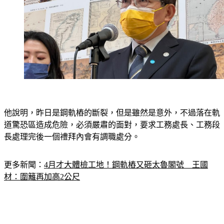
他說明，昨日是鋼軌樁的斷裂，但是雖然是意外，不過落在軌
道驚恐區造成危險，必須嚴肅的面對，要求工務處長、工務段
長處理完後一個禮拜內會有調職處分。
更多新聞：
4月才大體檢工地！鋼軌樁又砸太魯閣號　王國
材：圍籬再加高2公尺