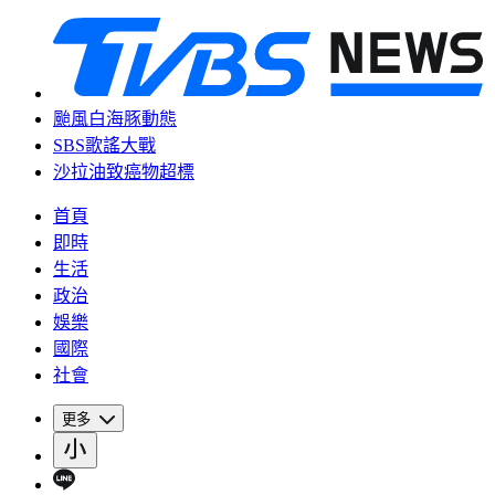
颱風白海豚動態
SBS歌謠大戰
沙拉油致癌物超標
首頁
即時
生活
政治
娛樂
國際
社會
更多