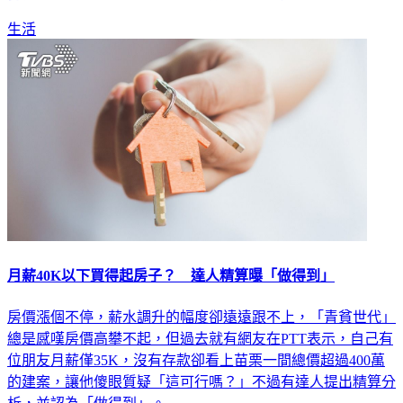
生活
月薪40K以下買得起房子？ 達人精算曝「做得到」
房價漲個不停，薪水調升的幅度卻遠遠跟不上，「青貧世代」
總是感嘆房價高攀不起，但過去就有網友在PTT表示，自己有
位朋友月薪僅35K，沒有存款卻看上苗栗一間總價超過400萬
的建案，讓他傻眼質疑「這可行嗎？」不過有達人提出精算分