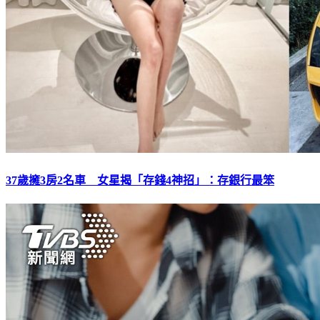
37歲擁3房2名車 女星揭「存錢4神招」：存銀行最笨