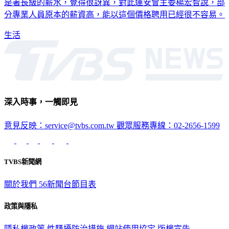
是署長級的薪水，覺得很訝異，對此運安會主委楊宏智說，部
分專業人員原本的薪資高，能以這個價格聘用已經很不容易。
生活
深入時事，一觸即見
意見反映：service@tvbs.com.tw
觀眾服務專線：02-2656-1599
TVBS新聞網
關於我們
56新聞台節目表
政策與隱私
隱私權政策
性騷擾防治措施
網站使用協定
版權宣告