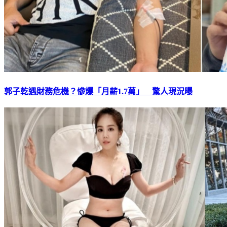
郭子乾遇財務危機？慘爆「月薪1.7萬」 驚人現況曝