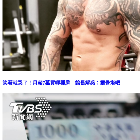
笑著就哭了！月薪7萬買哪種房 館長解惑：靈骨塔吧