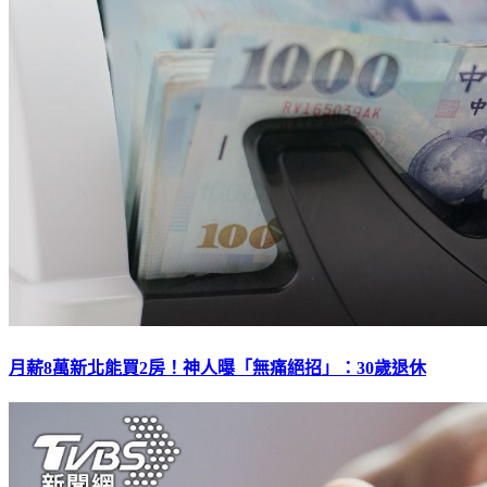
月薪8萬新北能買2房！神人曝「無痛絕招」：30歲退休