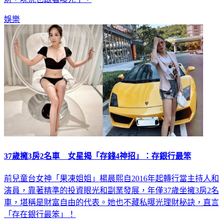
娛樂
37歲擁3房2名車 女星揭「存錢4神招」：存銀行最笨
前兒童台女神「果凍姐姐」楊晨熙自2016年起轉行當主持人和
演員，靠著精準的投資眼光和副業發展，年僅37歲坐擁3房2名
車，堪稱是財富自由的代表。她也不藏私曝光理財秘訣，直言
「存在銀行最笨」！