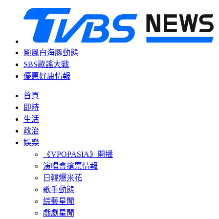
颱風白海豚動態
SBS歌謠大戰
優惠好康情報
首頁
即時
生活
政治
娛樂
《VPOPASIA》開播
演唱會搶票情報
日韓爆米花
歌手動態
綜藝星聞
戲劇星聞