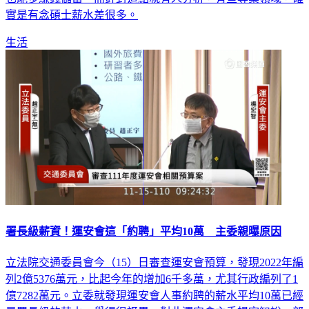
實是有念碩士薪水差很多。
生活
署長級薪資！運安會這「約聘」平均10萬 主委親曝原因
立法院交通委員會今（15）日審查運安會預算，發現2022年編
列2億5376萬元，比起今年的增加6千多萬，尤其行政編列了1
億7282萬元。立委就發現運安會人事約聘的薪水平均10萬已經