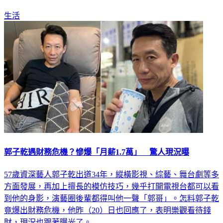
生活
郭子乾遇財務危機？慘爆「月薪1.7萬」 驚人現況曝
57歲資深藝人郭子乾出道34年，縱橫影視、綜藝、舞台劇等多
方面發展，再加上擅長的模仿技巧，幾乎打開電視台都可以看
到他的身影，演藝圈後輩都得叫他一聲「郭哥」。怎料郭子乾
竟爆出財務危機，他昨（20）日也回應了，表明樂觀看待錢
財，現況也跟著曝光了。