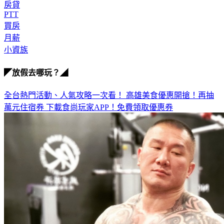
房貸
PTT
買房
月薪
小資族
◤放假去哪玩？◢
全台熱門活動、人氣攻略一次看！
高雄美食優惠開搶！再抽
萬元住宿券
下載食尚玩家APP！免費領取優惠券