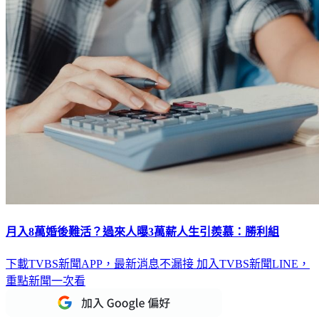
月入8萬婚後難活？過來人曝3萬薪人生引羨慕：勝利組
下載TVBS新聞APP，最新消息不漏接
加入TVBS新聞LINE，
重點新聞一次看