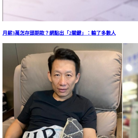
月薪3萬怎存頭期款？網點出「2關鍵」：輸了多數人