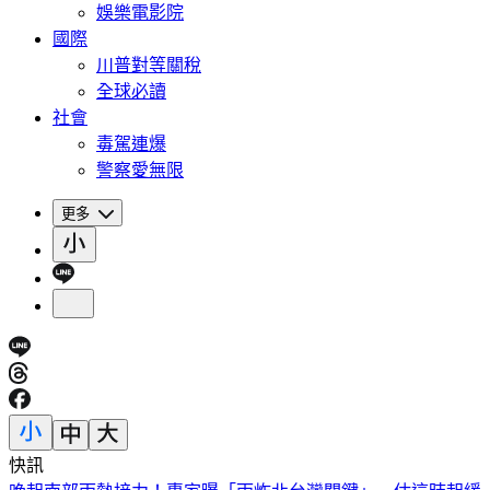
娛樂電影院
國際
川普對等關稅
全球必讀
社會
毒駕連爆
警察愛無限
更多
快訊