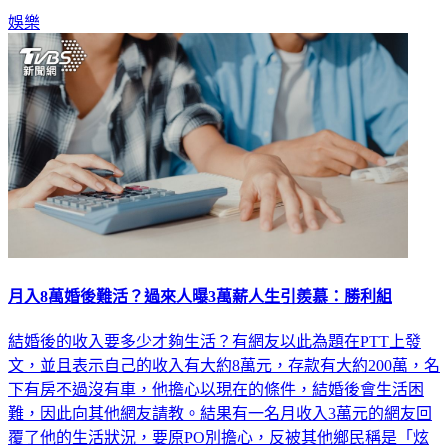
娛樂
月入8萬婚後難活？過來人曝3萬薪人生引羨慕：勝利組
結婚後的收入要多少才夠生活？有網友以此為題在PTT上發
文，並且表示自己的收入有大約8萬元，存款有大約200萬，名
下有房不過沒有車，他擔心以現在的條件，結婚後會生活困
難，因此向其他網友請教。結果有一名月收入3萬元的網友回
覆了他的生活狀況，要原PO別擔心，反被其他鄉民稱是「炫