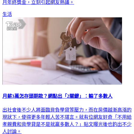
月年終獎金，立刻引起網友熱議。
生活
月薪3萬怎存頭期款？網點出「2關鍵」：輸了多數人
出社會後不少人將面臨背負學貸等壓力，而在房價越漸高漲的
現狀下，使得更多年輕人苦不堪言。就有位網友好奇「不用給
孝親費和背學貸是不是就贏多數人？」貼文曝光後也釣出不少
人討論。