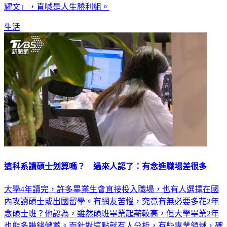
耀文」，直喊是人生勝利組。
生活
這科系讀碩士划算嗎？ 過來人認了：有念進職場差很多
大學4年讀完，許多畢業生會直接投入職場，也有人選擇在國
內攻讀碩士或出國留學。有網友苦惱，究竟有無必要多花2年
念碩士班？他認為，雖然碩班畢業起薪較高，但大學畢業2年
也能多賺錢儲蓄。而針對這點就有人分析，有些專業領域，確