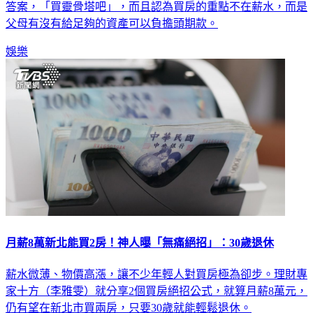
答案，「買靈骨塔吧」，而且認為買房的重點不在薪水，而是
父母有沒有給足夠的資產可以負擔頭期款。
娛樂
月薪8萬新北能買2房！神人曝「無痛絕招」：30歲退休
薪水微薄、物價高漲，讓不少年輕人對買房極為卻步。理財專
家十方（李雅雯）就分享2個買房絕招公式，就算月薪8萬元，
仍有望在新北市買兩房，只要30歲就能輕鬆退休。