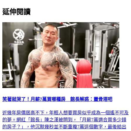
延伸閱讀
笑著就哭了！月薪7萬買哪種房 館長解惑：靈骨塔吧
近幾年房價居高不下，年輕人想要買房似乎成為一個遙不可及
的夢。網紅「館長」陳之漢被問到，「月薪7萬適合買多少錢
的房子？」，他沉默幾秒並不斷重複7萬這個數字，最後給出