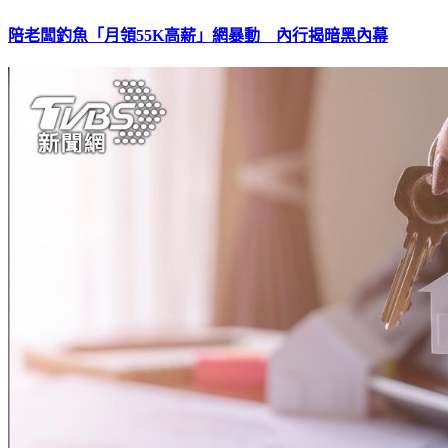
陪老闆釣魚「月領55K高薪」網暴動 內行揭暗黑內幕