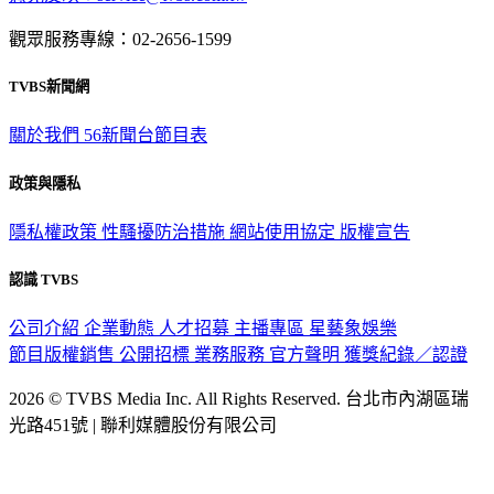
觀眾服務專線：02-2656-1599
TVBS新聞網
關於我們
56新聞台節目表
政策與隱私
隱私權政策
性騷擾防治措施
網站使用協定
版權宣告
認識 TVBS
公司介紹
企業動態
人才招募
主播專區
星藝象娛樂
節目版權銷售
公開招標
業務服務
官方聲明
獲獎紀錄／認證
2026 © TVBS Media Inc. All Rights Reserved. 台北市內湖區瑞
光路451號 | 聯利媒體股份有限公司