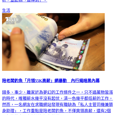
析，並認為「做得到」。
生活
陪老闆釣魚「月領55K高薪」網暴動 內行揭暗黑內幕
錢多、事少、離家近為夢幻的工作條件之一，只不過萬物皆漲
的時代，唯獨薪水幾乎沒有起伏，清一色幾乎都低薪的工作，
然而，一名網友在求職網站發現有職缺為「私人主管司機兼隨
身助理」，工作重點是陪老闆釣魚，不僅爽領高薪，還有2個