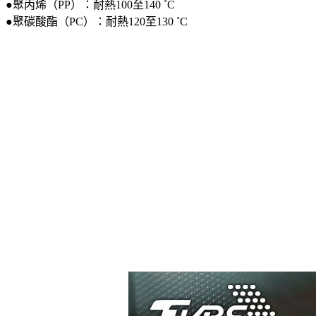
●聚丙烯（PP）：耐熱100至140 ˚C
●聚碳酸酯（PC）：耐熱120至130 ˚C