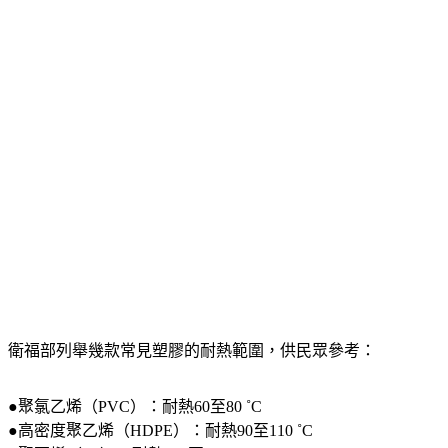
衛福部列舉幾款常見塑膠的耐熱範圍，供民眾參考：
●聚氯乙烯（PVC）：耐熱60至80 ˚C
●高密度聚乙烯（HDPE）：耐熱90至110 ˚C