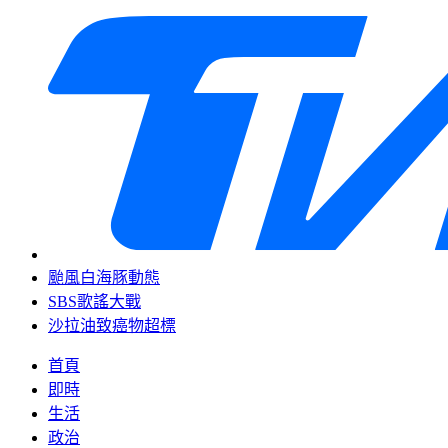
颱風白海豚動態
SBS歌謠大戰
沙拉油致癌物超標
首頁
即時
生活
政治