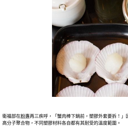
衛福部在
粉專
再三疾呼，「蟹肉棒下鍋前，塑膠外套要拆！」
高分子聚合物，不同塑膠材料各自都有其耐受的溫度範圍。