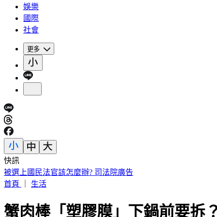
娛樂
國際
社會
更多
快訊
IU無預警召喚前男友 韓網替「她」心疼：很不舒服
首頁
｜
生活
蟹肉棒「塑膠膜」下鍋前要拆