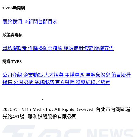
TVBS新聞網
關於我們
56新聞台節目表
政策與隱私
隱私權政策
性騷擾防治措施
網站使用協定
版權宣告
認識 TVBS
公司介紹
企業動態
人才招募
主播專區
星藝象娛樂
節目版權
銷售
公開招標
業務服務
官方聲明
獲獎紀錄／認證
2026 © TVBS Media Inc. All Rights Reserved. 台北市內湖區瑞
光路451號 | 聯利媒體股份有限公司