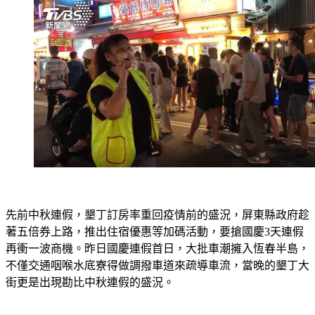
先前中秋連假，墾丁訂房率重回疫情前的盛況，屏東縣政府趁
著五倍券上路，推出住宿優惠等加碼活動，要搶國慶3天連假
再衝一波商機。昨日國慶連假首日，大批車潮擁入恆春半島，
不僅交通咽喉水底寮得做調撥車道來疏導車流，當晚的墾丁大
街更是出現勘比中秋連假的盛況。