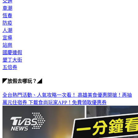
交通
車潮
恆春
防疫
人潮
宣導
站崗
國慶連假
墾丁大街
五倍券
◤放假去哪玩？◢
全台熱門活動、人氣攻略一次看！
高雄美食優惠開搶！再抽
萬元住宿券
下載食尚玩家APP！免費領取優惠券