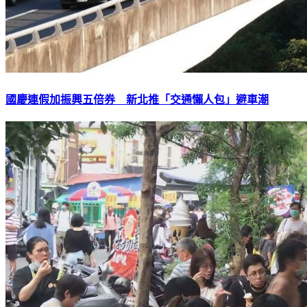
國慶連假加振興五倍券 新北推「交通懶人包」避車潮