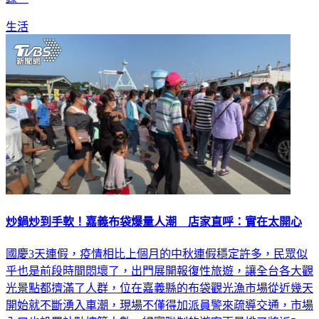
生活
炒鍋炒到手軟！嘉義布袋爆量人潮 店家直呼：實在太開心
國慶3天連假，疫情相比上個月的中秋連假穩定許多，民眾似
乎也是前段時間悶壞了，出門展開報復性旅遊，讓全台各大觀
光景點都擠滿了人群，位在嘉義縣的布袋觀光漁市場從近幾天
開始就不斷湧入車潮，現場不僅得加派員警來疏導交通，市場