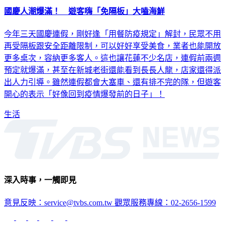
國慶人潮爆滿！ 遊客嗨「免隔板」大嗑海鮮
今年三天國慶連假，剛好逢「用餐防疫規定」解封，民眾不用
再受隔板跟安全距離限制，可以好好享受美食，業者也能開放
更多桌次，容納更多客人。這也讓花蓮不少名店，連假前兩週
預定就爆滿，甚至在新城老街還能看到長長人龍，店家還得派
出人力引導。雖然連假都會大塞車、還有排不完的隊，但遊客
開心的表示「好像回到疫情爆發前的日子」！
生活
深入時事，一觸即見
意見反映：service@tvbs.com.tw
觀眾服務專線：02-2656-1599