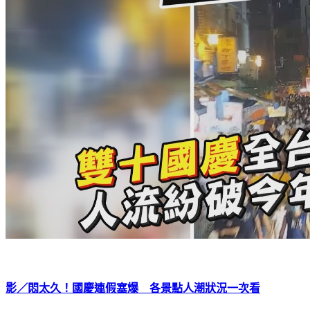
影／悶太久！國慶連假塞爆 各景點人潮狀況一次看