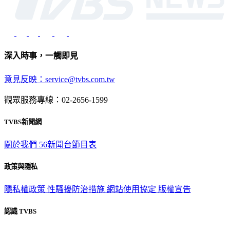
深入時事，一觸即見
意見反映：service@tvbs.com.tw
觀眾服務專線：02-2656-1599
TVBS新聞網
關於我們
56新聞台節目表
政策與隱私
隱私權政策
性騷擾防治措施
網站使用協定
版權宣告
認識 TVBS