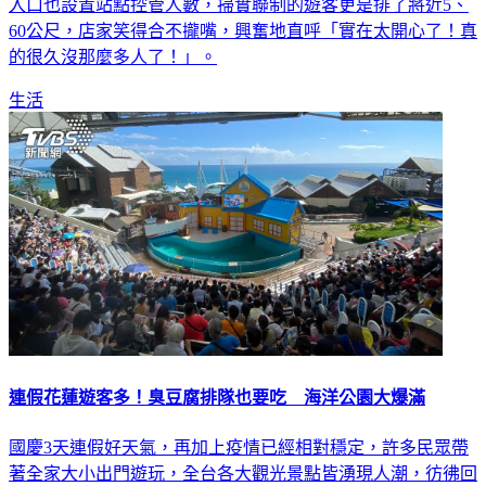
入口也設置站點控管人數，掃實聯制的遊客更是排了將近5、
60公尺，店家笑得合不攏嘴，興奮地直呼「實在太開心了！真
的很久沒那麼多人了！」。
生活
連假花蓮遊客多！臭豆腐排隊也要吃 海洋公園大爆滿
國慶3天連假好天氣，再加上疫情已經相對穩定，許多民眾帶
著全家大小出門遊玩，全台各大觀光景點皆湧現人潮，彷彿回