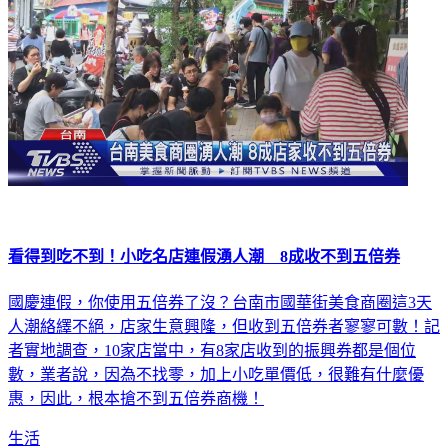
看得到吃不到！小吃名店連假湧人潮 8成收不到五倍券
國慶連假，你使用五倍券了沒？台南市國華街美食商圈這3天
人潮絡繹不絕，店家生意興隆，但收到五倍券者寥寥可數！記
者實地調查，10家店當中，有8家店收到的振興券都是個位
數，業者說，因為不找零，加上小吃單價低，很難有什麼優
惠，因此，根本搶不到五倍券商機！
生活