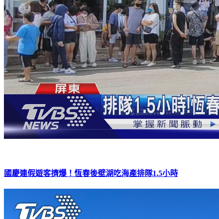
國慶連假遊客擠爆！恆春後壁湖吃海產排隊1.5小時