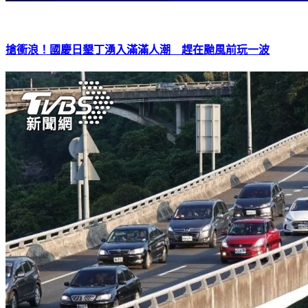
搶衝浪！國慶日墾丁湧入滿滿人潮 趕在颱風前玩一波