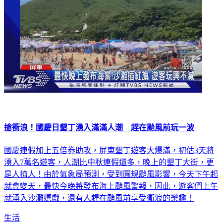
搶衝浪！國慶日墾丁湧入滿滿人潮 趕在颱風前玩一波
國慶連假加上五倍券助攻，屏東墾丁遊客大爆滿，初估3天將
湧入7萬名遊客，人潮比中秋連假還多，晚上的墾丁大街，更
是人擠人！由於氣象局預測，受到圓規颱風影響，今天下午起
就會變天，最快今晚將發布海上颱風警報，因此，遊客們上午
就湧入沙灘嬉戲，還有人趕在颱風前享受衝浪的樂趣！
生活