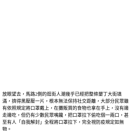
放眼望去，馬路2側的逛街人潮幾乎已經把整條墾丁大街填
滿，擠得黑壓壓一片，根本無法保持社交距離，大部分民眾雖
有依照規定將口罩戴上，在攤販買的食物也拿在手上，沒有邊
走邊吃，但仍有少數民眾嘴饞，把口罩拉下偷吃個一兩口，甚
至有人「自我解封」全程將口罩拉下，完全視防疫規定如無
物。