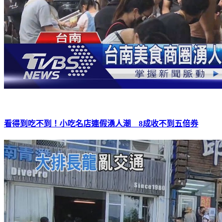
看得到吃不到！小吃名店連假湧人潮 8成收不到五倍券