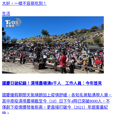
大好，一樣不容易吃到！
生活
國慶日破紀錄！清境農場湧8千人 工作人員：今年首見
國慶連假期間天氣晴朗加上疫情舒緩，各知名景點湧現人潮，
其中南投清境農場截至今（10）日下午4時已突破8000人，不
僅創下疫情爆發後新高，更直接打破今（2021）年遊客量紀
錄。