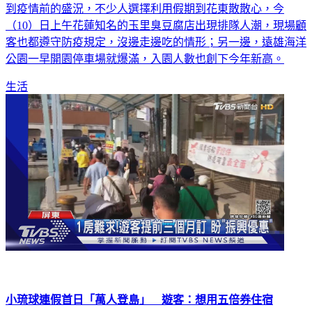
到疫情前的盛況，不少人選擇利用假期到花東散散心，今
（10）日上午花蓮知名的玉里臭豆腐店出現排隊人潮，現場顧
客也都遵守防疫規定，沒邊走邊吃的情形；另一邊，遠雄海洋
公園一早開園停車場就爆滿，入園人數也創下今年新高。
生活
小琉球連假首日「萬人登島」 遊客：想用五倍券住宿