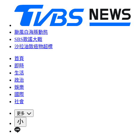
颱風白海豚動態
SBS歌謠大戰
沙拉油致癌物超標
首頁
即時
生活
政治
娛樂
國際
社會
更多