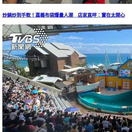
炒鍋炒到手軟！嘉義布袋爆量人潮 店家直呼：實在太開心