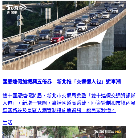
國慶連假加振興五倍券 新北推「交通懶人包」避車潮
雙十國慶連假將屆，新北市交通局彙整「雙十連假交通資訊懶
人包」，新增一覽圖，囊括國道高乘載、匝道管制和市境內易
壅塞路段及景區人潮管制措施等資訊，讓民眾秒懂。
生活