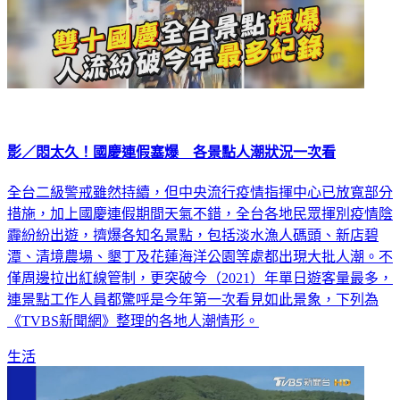
影／悶太久！國慶連假塞爆 各景點人潮狀況一次看
全台二級警戒雖然持續，但中央流行疫情指揮中心已放寬部分
措施，加上國慶連假期間天氣不錯，全台各地民眾揮別疫情陰
霾紛紛出遊，擠爆各知名景點，包括淡水漁人碼頭、新店碧
潭、清境農場、墾丁及花蓮海洋公園等處都出現大批人潮。不
僅周邊拉出紅線管制，更突破今（2021）年單日遊客量最多，
連景點工作人員都驚呼是今年第一次看見如此景象，下列為
《TVBS新聞網》整理的各地人潮情形。
生活