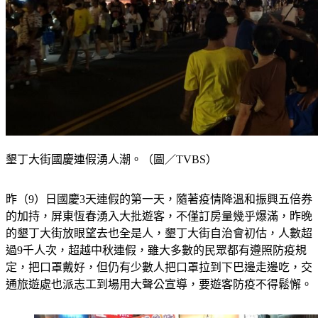
墾丁大街國慶連假湧人潮。（圖／TVBS）
昨（9）日國慶3天連假的第一天，隨著疫情降溫和振興五倍券
的加持，屏東恆春湧入大批遊客，不僅訂房量幾乎爆滿，昨晚
的墾丁大街放眼望去也全是人，墾丁大街自治會初估，人數超
過9千人次，超越中秋連假，雖大多數的民眾都有遵照防疫規
定，把口罩戴好，但仍有少數人把口罩拉到下巴邊走邊吃，交
通旅遊處也派志工到場用大聲公宣導，要遊客防疫不得鬆懈。