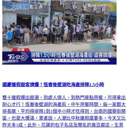
國慶連假遊客擠爆！恆春後壁湖吃海產排隊1.5小時
雙十連假爆出遊潮，到處人擠人，到熱門景點用餐，可得拿出
耐心才行！恆春後壁湖的海產街，中午用餐時間，每一家都大
排長龍，平均得排隊1到1個半小時才吃得到，台南的國華街鬧
區，也是大爆滿，業者說，人潮比中秋連假還要多，今天又比
昨天多1成，此外，花蓮的包子名店及聞名的臭豆腐店，生意