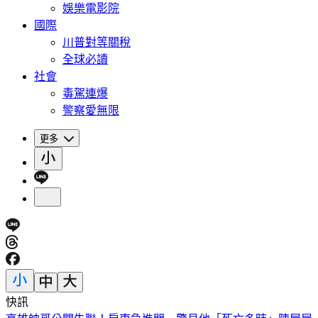
娛樂電影院
國際
川普對等關稅
全球必讀
社會
毒駕連爆
警察愛無限
更多
快訊