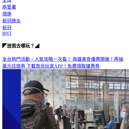
全球
疾管署
措施
新冠肺炎
新冠
BNT
◤放假去哪玩？◢
全台熱門活動、人氣攻略一次看！
高雄美食優惠開搶！再抽
萬元住宿券
下載食尚玩家APP！免費領取優惠券