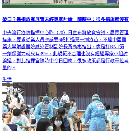
破口？醫指放寬展覽未經專家討論 陳時中：很多措施都沒有
中央流行疫情指揮中心昨（20）日宣布將放寬會議、展覽管理
措施，要求從業人員應該要6成打過第一劑疫苗，不過中國醫
藥大學附設醫院感染管制副院長黃高彬指出，像是打BNT第
一劑保護力就只有39%，此規範不合理也沒有經過專家小組討
論過，對此指揮官陳時中今日回應，很多政策都是行政單位考
量的。
生活