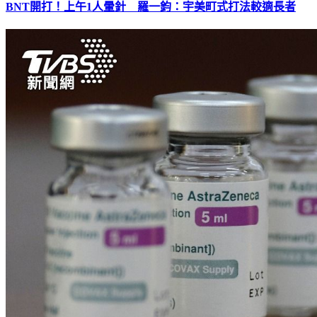
BNT開打！上午1人暈針 羅一鈞：宇美町式打法較適長者