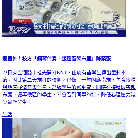
避暈針！校方「鋼琴伴奏、接種區架布簾」降緊張
22日有五個縣市搶先開打BNT，由於有些學生傳出暈針不
適，因此第二天施打的校園，也做了一些因應措施，包含接種
場地有抒情音樂伴奏，舒緩學生的緊張感，同時在接種區架起
布簾。讓等候區的學生，不會看到同學施打，降低心理壓力減
少暈針發生。
生活