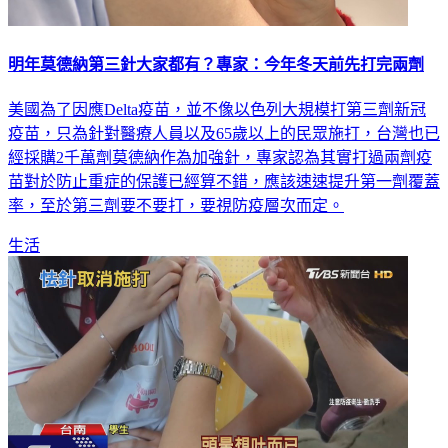
明年莫德納第三針大家都有？專家：今年冬天前先打完兩劑
美國為了因應Delta疫苗，並不像以色列大規模打第三劑新冠
疫苗，只為針對醫療人員以及65歲以上的民眾施打，台灣也已
經採購2千萬劑莫德納作為加強針，專家認為其實打過兩劑疫
苗對於防止重症的保護已經算不錯，應該速速提升第一劑覆蓋
率，至於第三劑要不要打，要視防疫層次而定。
生活