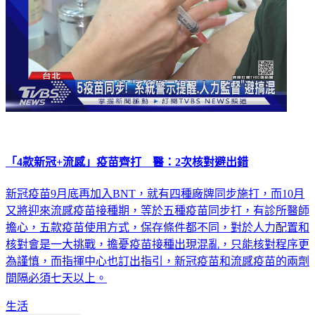
「4款新冠+流感」疫苗齊打 醫：2次核對避出錯
新冠疫苗9月底再加入BNT，就有四種廠牌同步施打，而10月
又將迎來流感疫苗接種期，等於五種疫苗同步打，有診所醫師
擔心，五款疫苗使用方式，保存條件都不同，對於人力配置和
核對會是一大挑戰，擔憂疫苗接種出現混亂，只能核對程序更
為謹慎，而指揮中心也訂出指引，新冠疫苗和流感疫苗的兩劑
間隔必須七天以上。
生活