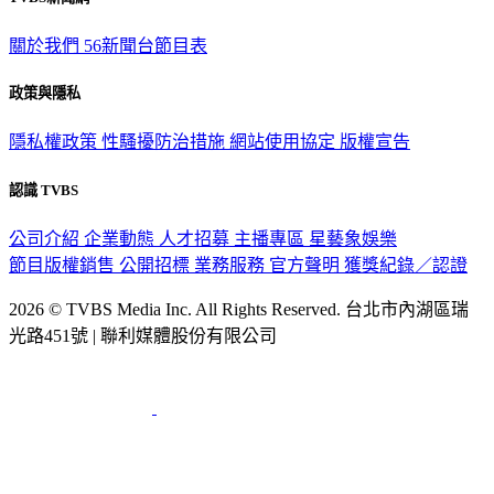
關於我們
56新聞台節目表
政策與隱私
隱私權政策
性騷擾防治措施
網站使用協定
版權宣告
認識 TVBS
公司介紹
企業動態
人才招募
主播專區
星藝象娛樂
節目版權銷售
公開招標
業務服務
官方聲明
獲獎紀錄／認證
2026 © TVBS Media Inc. All Rights Reserved. 台北市內湖區瑞
光路451號 | 聯利媒體股份有限公司