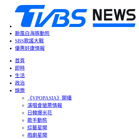
颱風白海豚動態
SBS歌謠大戰
優惠好康情報
首頁
即時
生活
政治
娛樂
《VPOPASIA》開播
演唱會搶票情報
日韓爆米花
歌手動態
綜藝星聞
戲劇星聞