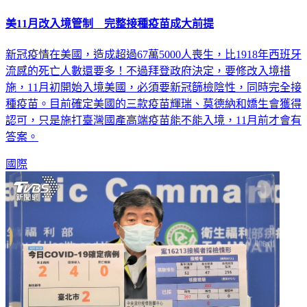
美11月改入境管制 完整接種疫苗成大前提
新冠疫情在美國，造成超過67萬5000人喪生，比1918年西班牙
流感的死亡人數還要多！不過拜登政府決定，要修改入境措
施，11月初開始入境美國，必須要新冠篩檢陰性，同時完全接
種疫苗。目前確定美國的三款疫苗輝瑞、莫德納和嬌生會獲得
認可，只是施打臺灣國產高端疫苗能不能入境，11月前才會有
答案。
國際