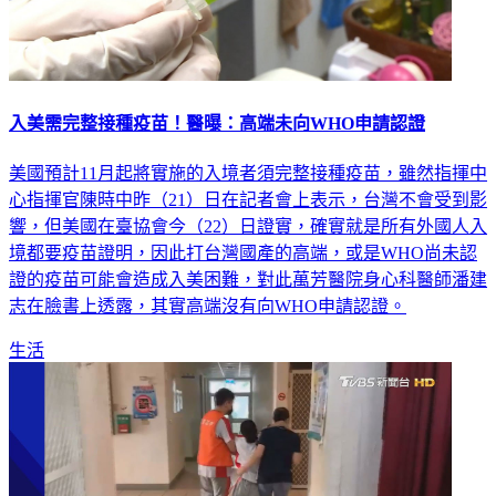
入美需完整接種疫苗！醫曝：高端未向WHO申請認證
美國預計11月起將實施的入境者須完整接種疫苗，雖然指揮中
心指揮官陳時中昨（21）日在記者會上表示，台灣不會受到影
響，但美國在臺協會今（22）日證實，確實就是所有外國人入
境都要疫苗證明，因此打台灣國產的高端，或是WHO尚未認
證的疫苗可能會造成入美困難，對此萬芳醫院身心科醫師潘建
志在臉書上透露，其實高端沒有向WHO申請認證。
生活