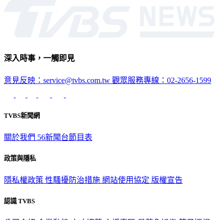
深入時事，一觸即見
意見反映：service@tvbs.com.tw
觀眾服務專線：02-2656-1599
TVBS新聞網
關於我們
56新聞台節目表
政策與隱私
隱私權政策
性騷擾防治措施
網站使用協定
版權宣告
認識 TVBS