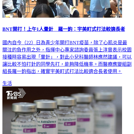
BNT開打！上午1人暈針 羅一鈞：宇美町式打法較適長者
國內自今（22）日為青少年開打BNT疫苗，除了心肌炎是最
關注的負作用之外，指揮中心專家諮詢委員張上淳曾表示校園
接種時容易出現「暈針」，對此小兒科醫師林應然建議，可以
讓比較不怕打針的同學先打，能夠降低機率。而醫療應變組副
組長羅一鈞指出，確實宇美町式打法比較適合長者使用。
生活