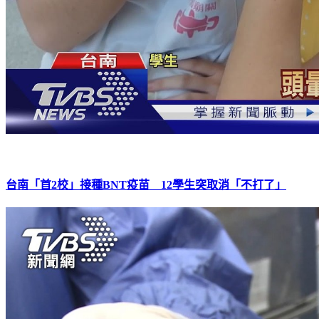
台南「首2校」接種BNT疫苗 12學生突取消「不打了」