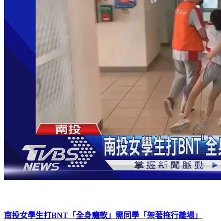
南投女學生打BNT「全身癱軟」需同學「架著拖行離場」