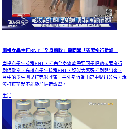
南投女學生打BNT「全身癱軟」需同學「架著拖行離場」
南投有學生接種BNT，打完全身癱軟需要同學把她架著拖行
到保健室，高雄有學生接種BNT，疑似太緊張打到哭出來，
台中的學生則是打完很興奮，另外新竹香山高中貼出公告，說
沒打疫苗就不能參加隔宿露營。
生活