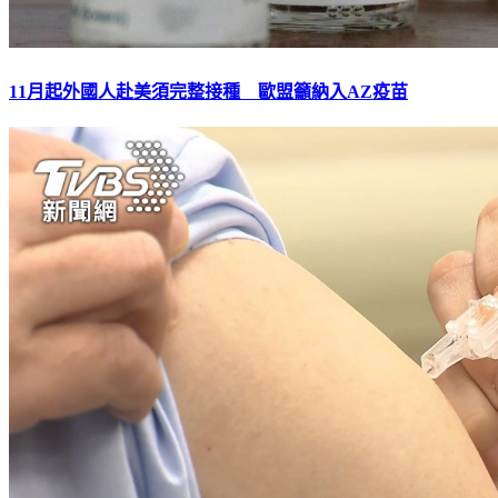
11月起外國人赴美須完整接種 歐盟籲納入AZ疫苗