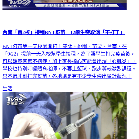
台南「首2校」接種BNT疫苗 12學生突取消「不打了」
BNT疫苗第一天校園開打！雙北、桃園、苗栗、台南，在
「9/22」提前一天入校幫學生接種，為了讓學生打完疫苗後，
可以觀察有無不適症，加上家長擔心可能會出現「心肌炎」，
學校也特別叮囑體育老師，不要上籃球、跑步等較激烈課程。
只不過才剛打完疫苗，各地還是有不少學生傳出暈針狀況！
生活