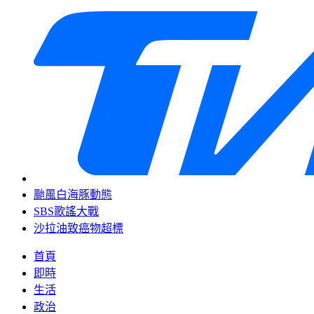
颱風白海豚動態
SBS歌謠大戰
沙拉油致癌物超標
首頁
即時
生活
政治