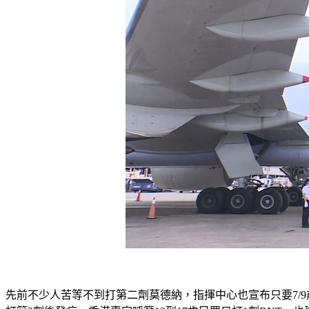
先前不少人苦等不到打第二劑莫德納，指揮中心也宣布只要7/9前