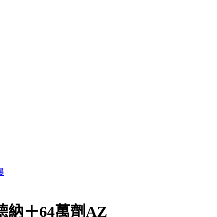
曝
德納＋64萬劑AZ