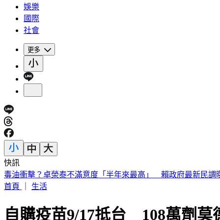
娛樂
國際
社會
更多
快訊
毒油衝擊？卓榮泰不滿意度「半年來最高」 賴政府最新民調
首頁
｜
生活
自購疫苗9/17抵台 108萬劑莫