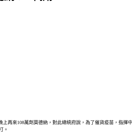
接著晚上再來108萬劑莫德納，對此總統府說，為了催貨疫苗，指
打。