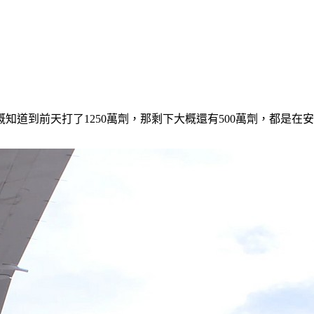
概知道到前天打了1250萬劑，那剩下大概還有500萬劑，都是在