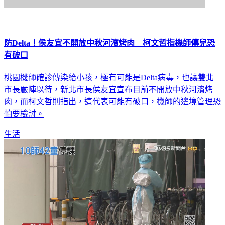
防Delta！侯友宜不開放中秋河濱烤肉 柯文哲指機師傳兒恐
有破口
桃園機師確診傳染給小孩，極有可能是Delta病毒，也讓雙北
市長嚴陣以待，新北市長侯友宜宣布目前不開放中秋河濱烤
肉，而柯文哲則指出，這代表可能有破口，機師的邊境管理恐
怕要檢討。
生活