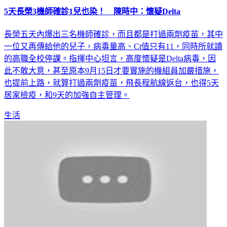
5天長榮3機師確診1兒也染！ 陳時中：懷疑Delta
長榮五天內爆出三名機師確診，而且都是打過兩劑疫苗，其中
一位又再傳給他的兒子，病毒量高、Ct值只有11，同時所就讀
的高職全校停課。指揮中心坦言，高度懷疑是Delta病毒，因
此不敢大意，甚至原本9月15日才要實施的機組員加嚴措施，
也提前上路，就算打過兩劑疫苗，飛長程航線返台，也得5天
居家檢疫，和9天的加強自主管理。
生活