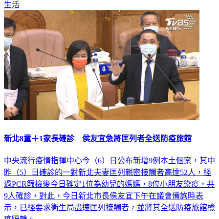
生活
新北8童＋1家長確診 侯友宜急將匡列者全送防疫旅館
中央流行疫情指揮中心今（6）日公布新增9例本土個案，其中
昨（5）日確診的一對新北夫妻匡列親密接觸者高達52人，經
過PCR篩檢後今日確定1位為幼兒的媽媽，8位小朋友染疫，共
9人確診，對此，今日新北市長侯友宜下午在議會備詢時表
示，已經要求衛生局盡速匡列接觸者，並將其全送防疫旅館檢