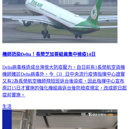
機師恐染Delta！長榮芝加哥組員集中檢疫14日
Delta病毒株造成台灣很大防疫壓力，自日前有1長榮航空貨機
機師確診Delta病毒外，今（3）日中央流行疫情指揮中心證實
又有2為長榮航空機師飛短班返台後染疫，因此指揮中心宣布
原訂15日才實施的強化機組員返台後防檢疫規定，改成即日起
提前實施。
生活