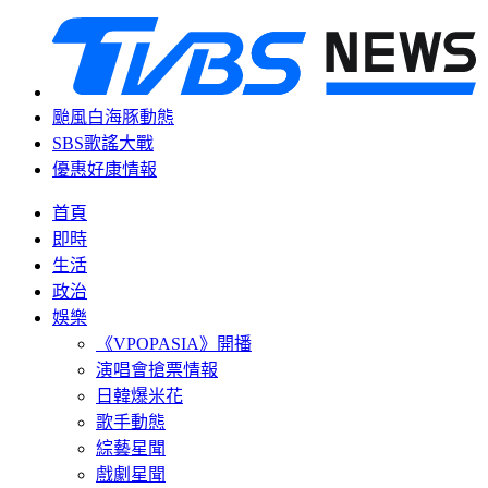
颱風白海豚動態
SBS歌謠大戰
優惠好康情報
首頁
即時
生活
政治
娛樂
《VPOPASIA》開播
演唱會搶票情報
日韓爆米花
歌手動態
綜藝星聞
戲劇星聞