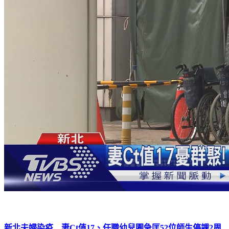
新北夫婦染疫 妻Ct值17、任職幼兒園急匡52位師生停課2周