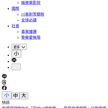
娛樂電影院
國際
川普對等關稅
全球必讀
社會
毒駕連爆
警察愛無限
更多
快訊