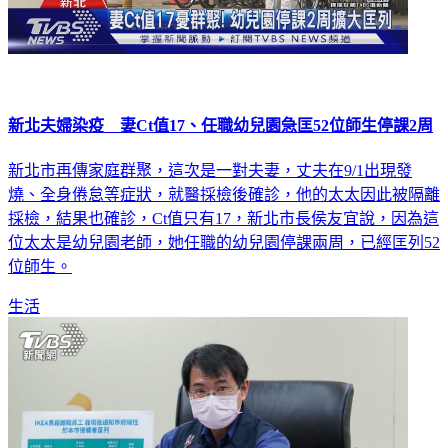
新北夫婦染疫 妻Ct值17、任職幼兒園急匡52位師生停課2周
新北市再傳家庭群聚，這次是一對夫妻，丈夫在9/1出現發
燒、全身倦怠等症狀，就醫採檢後確診，他的太太因此被隔離
採檢，結果也確診，Ct值只有17，新北市長侯友宜說，因為這
位太太是幼兒園老師，她任職的幼兒園停課兩周，已經匡列52
位師生。
生活