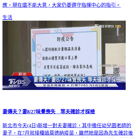
應，現在還不能大意，大家仍要遵守指揮中心的指引。
生活
妻傳夫？妻8/27味覺喪失 等夫確診才採檢
新北市今天(4日)新增一對夫妻確診，其中擔任幼兒園老師的
妻子，在7月就接種過莫德納疫苗，雖然她是因為先生確診後