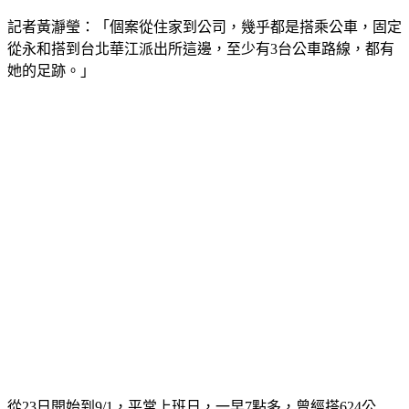
記者黃瀞瑩：「個案從住家到公司，幾乎都是搭乘公車，固定
從永和搭到台北華江派出所這邊，至少有3台公車路線，都有
她的足跡。」
從23日開始到9/1，平常上班日，一早7點多，曾經搭624公