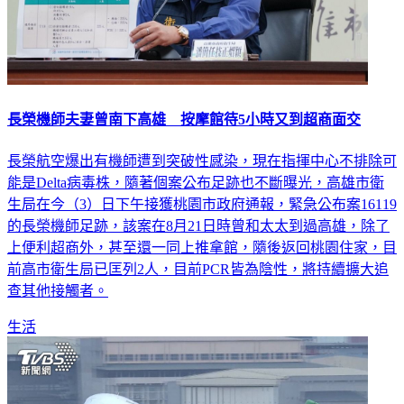
長榮機師夫妻曾南下高雄 按摩館待5小時又到超商面交
長榮航空爆出有機師遭到突破性感染，現在指揮中心不排除可
能是Delta病毒株，隨著個案公布足跡也不斷曝光，高雄市衛
生局在今（3）日下午接獲桃園市政府通報，緊急公布案16119
的長榮機師足跡，該案在8月21日時曾和太太到過高雄，除了
上便利超商外，甚至還一同上推拿館，隨後返回桃園住家，目
前高市衛生局已匡列2人，目前PCR皆為陰性，將持續擴大追
查其他接觸者。
生活