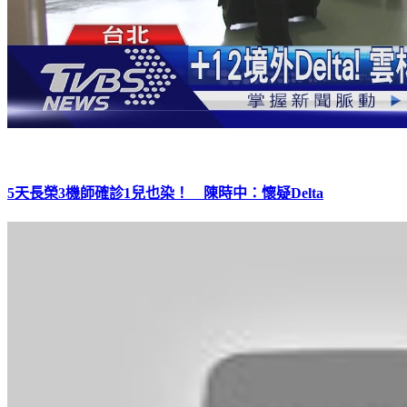
5天長榮3機師確診1兒也染！ 陳時中：懷疑Delta