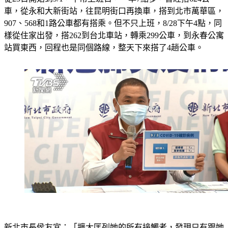
車，從永和大新街站，往昆明街口再換車，搭到北市萬華區，
907、568和1路公車都有搭乘。但不只上班，8/28下午4點，同
樣從住家出發，搭262到台北車站，轉乘299公車，到永春公寓
站買東西，回程也是同個路線，整天下來搭了4趟公車。
新北市長侯友宜：「擴大匡列她的所有接觸者，發現只有跟她