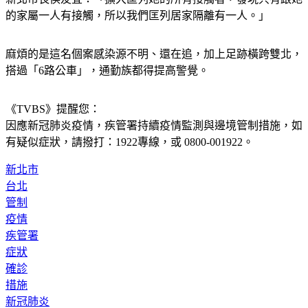
的家屬一人有接觸，所以我們匡列居家隔離有一人。」
麻煩的是這名個案感染源不明、還在追，加上足跡橫跨雙北，
搭過「6路公車」，通勤族都得提高警覺。
《TVBS》提醒您：
因應新冠肺炎疫情，疾管署持續疫情監測與邊境管制措施，
如
有疑似症狀，請撥打：1922專線，或 0800-001922。
新北市
台北
管制
疫情
疾管署
症狀
確診
措施
新冠肺炎