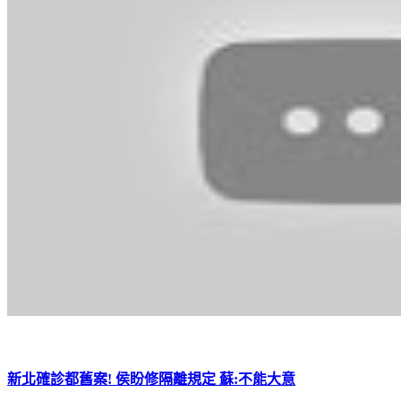
新北確診都舊案! 侯盼修隔離規定 蘇:不能大意