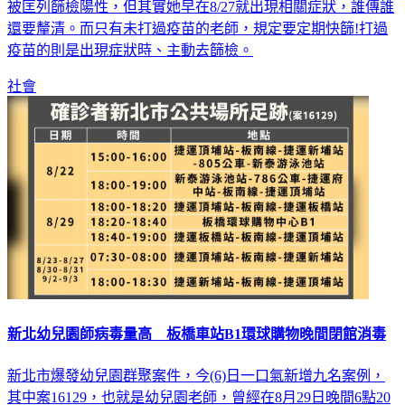
被匡列篩檢陽性，但其實她早在8/27就出現相關症狀，誰傳誰
還要釐清。而只有未打過疫苗的老師，規定要定期快篩!打過
疫苗的則是出現症狀時、主動去篩檢。
社會
新北幼兒園師病毒量高 板橋車站B1環球購物晚間閉館消毒
新北市爆發幼兒園群聚案件，今(6)日一口氣新增九名案例，
其中案16129，也就是幼兒園老師，曾經在8月29日晚間6點20