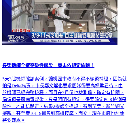
長榮機師全遭突破性感染 竟未依規定偷跑！
5天3起機師確診案例，讓桃園市政府不得不繃緊神經，因為就
怕是Delta病毒，市長鄭文燦也要求團隊得要高標準看待。由
於機師已經完整接種，而且在7月份也檢測過，確定有抗體，
偏偏還是遭病毒感染，只是明明有規定，得要確定PCR檢測是
陰性，才能趴趴走，結果2機師全違規，有到苗栗、新竹觀光
探親，甚至案16119還曾到高雄按摩、面交，現在市府也討論
將要裁處。