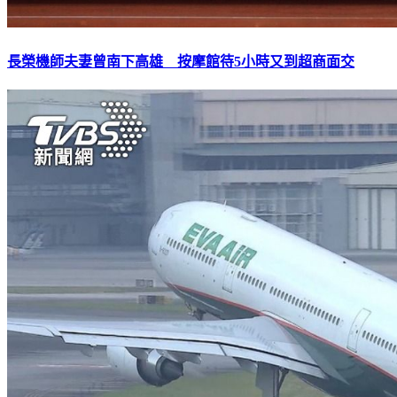
長榮機師夫妻曾南下高雄 按摩館待5小時又到超商面交