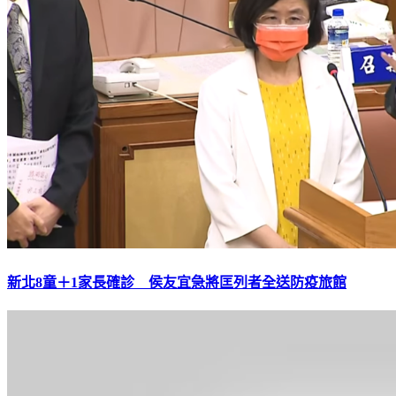
新北8童＋1家長確診 侯友宜急將匡列者全送防疫旅館