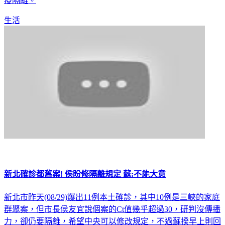
疫隔離。
生活
新北確診都舊案! 侯盼修隔離規定 蘇:不能大意
新北市昨天(08/29)爆出11例本土確診，其中10例是三峽的家庭
群聚案，但市長侯友宜說個案的Ct值幾乎超過30，研判沒傳播
力，卻仍要隔離，希望中央可以修改規定，不過蘇揆早上則回