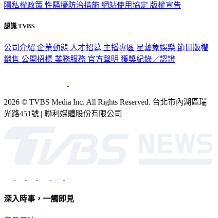
隱私權政策
性騷擾防治措施
網站使用協定
版權宣告
認識 TVBS
公司介紹
企業動態
人才招募
主播專區
星藝象娛樂
節目版權
銷售
公開招標
業務服務
官方聲明
獲獎紀錄／認證
2026 © TVBS Media Inc. All Rights Reserved. 台北市內湖區瑞
光路451號 | 聯利媒體股份有限公司
深入時事，一觸即見