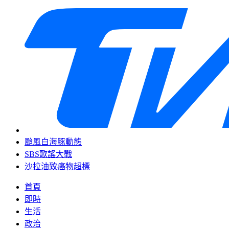
颱風白海豚動態
SBS歌謠大戰
沙拉油致癌物超標
首頁
即時
生活
政治