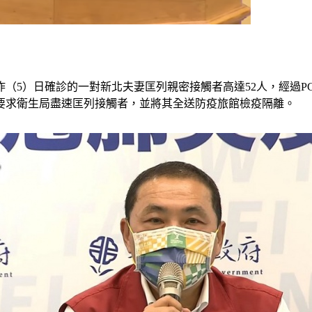
（5）日確診的一對新北夫妻匡列親密接觸者高達52人，經過P
要求衛生局盡速匡列接觸者，並將其全送防疫旅館檢疫隔離。