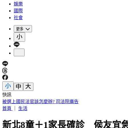
娛樂
國際
社會
更多
快訊
被選上國民法官該怎麼辦? 司法院廣告
首頁
｜
生活
新北8童＋1家長確診 侯友宜