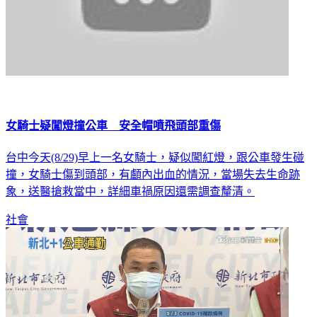
女騎士疑闖燈撞公車 安全帽噴飛頭部重傷
台中今天(8/29)早上一名女騎士，疑似闖紅燈，跟公車發生碰
撞，女騎士傷到頭部，有顱內出血的情況，當場失去生命跡
象，送醫搶救當中，詳細車禍原因還需調查釐清。
社會