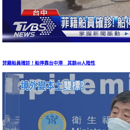
菲籍船員確診！船停靠台中港 其餘40人陰性