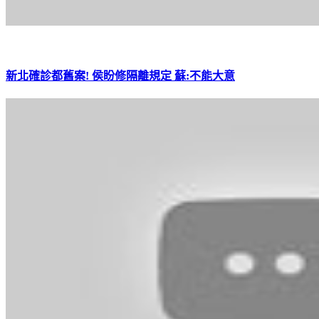
新北確診都舊案! 侯盼修隔離規定 蘇:不能大意