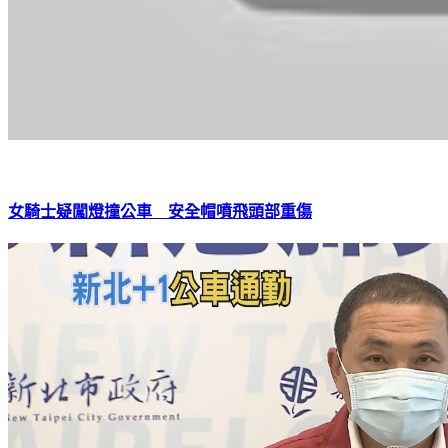
女騎士疑闖燈撞公車 安全帽噴飛頭部重傷