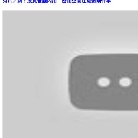
有片／新！放寬餐廳內用 密閉空間注意這兩件事