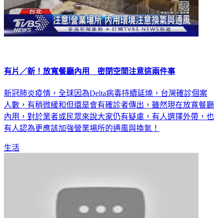
有片／新！放寬餐廳內用 密閉空間注意這兩件事
新冠肺炎疫情，全球因為Delta病毒持續延燒，台灣確診個案
人數，有稍微緩和但還是會有確診者傳出，雖然現在放寬餐廳
內用，對於業者或民眾來說大家仍有疑慮，有人選擇外帶，也
有人認為更應該加強營業場所的通風與換氣！
生活