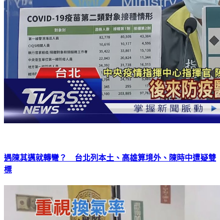
遇陳其邁就轉彎？ 台北列本土、高雄算境外、陳時中遭疑雙
標