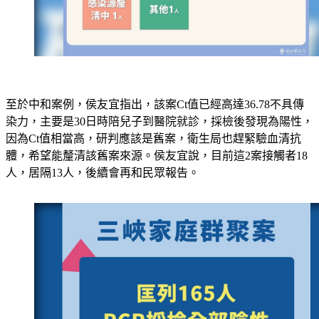
至於中和案例，侯友宜指出，該案Ct值已經高達36.78不具傳
染力，主要是30日時陪兒子到醫院就診，採檢後發現為陽性，
因為Ct值相當高，研判應該是舊案，衛生局也趕緊驗血清抗
體，希望能釐清該舊案來源。侯友宜說，目前這2案接觸者18
人，居隔13人，後續會再和民眾報告。