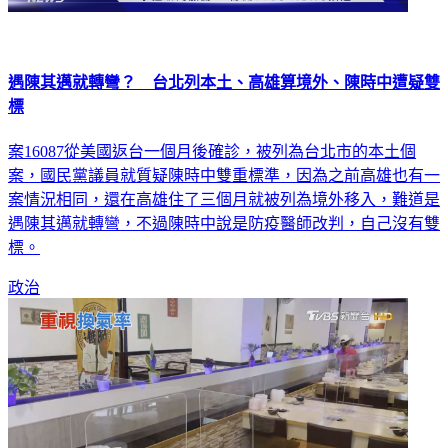
遇陳其邁就轉彎？ 台北列本土、高雄算境外、陳時中遭疑雙
標
案16087從美國返台一個月後確診，被列為台北市的本土個
案，國民黨議員就質疑陳時中雙重標準，因為之前高雄也有一
案情況相同，還在高雄住了三個月就被列為境外移入，難道是
遇陳其邁就轉彎，不過陳時中說是防疫醫師改判，自己沒有雙
標。
政治