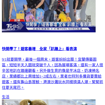
快開學了！遊客暴增 全家「趴牆上」看表演
9/1就要開學，最後一個周末，遊客紛紛出籠！宜蘭傳藝園
區，短短半天入園就突破千人，因為展場客滿，還有一家人很
辛苦地趴在牆邊觀看。另外做生意的像是芋冰店、奶凍捲名
店，業績都比上周增加1~2成左右，業者也特別多備貨要賣給
遊客。還有龜山島賞鯨、港澳沙灘玩水同樣擠滿人潮，緊緊抓
住夏天尾巴。
生活