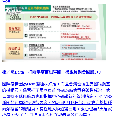
生活
獨／防Delta！打兩劑疫苗也得關 機組員返台回歸5+9
國際疫情因為Delta變種株肆虐，而且台灣也發生有國籍航空
的機組員，儘管打了兩劑疫苗也被Delta病毒突破性感染，病
毒量還不低民航局也和指揮中心研議新的管制措施，《TVBS
新聞網》獨家先取得內容，預計自9月15日起，就算完整接種
兩劑疫苗的機組員，長程班入境過第三地，返台也要5天居家