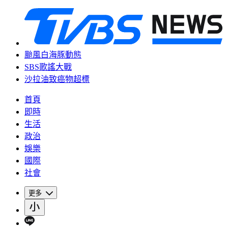
颱風白海豚動態
SBS歌謠大戰
沙拉油致癌物超標
首頁
即時
生活
政治
娛樂
國際
社會
更多