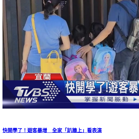
快開學了！遊客暴增 全家「趴牆上」看表演