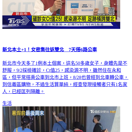
新北本土+1！女密集往返雙北 7天搭6路公車
新北市今天多了1例本土個案，這名50多歲女子，身體先是不
舒服，9/2採檢確診，Ct值25，感染源不明，雖然住在永和
區，但平常搭乘公車到北市上班，8/28也曾經到北車轉公車，
到信義區購物，不過生活算單純，經查發現接觸者只有1名家
人，已經匡列隔離。
生活