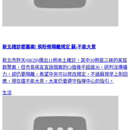
新北確診都舊案! 侯盼修隔離規定 蘇:不能大意
新北市昨天(08/29)爆出11例本土確診，其中10例是三峽的家庭
群聚案，但市長侯友宜說個案的Ct值幾乎超過30，研判沒傳播
力，卻仍要隔離，希望中央可以修改規定，不過蘇揆早上則回
應，現在還不能大意，大家仍要遵守指揮中心的指引。
生活