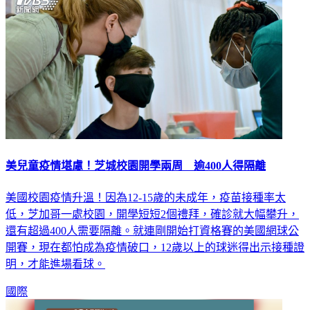
美兒童疫情堪慮！芝城校園開學兩周 逾400人得隔離
美國校園疫情升溫！因為12-15歲的未成年，疫苗接種率太
低，芝加哥一處校園，開學短短2個禮拜，確診就大幅攀升，
還有超過400人需要隔離。就連剛開始打資格賽的美國網球公
開賽，現在都怕成為疫情破口，12歲以上的球迷得出示接種證
明，才能進場看球。
國際