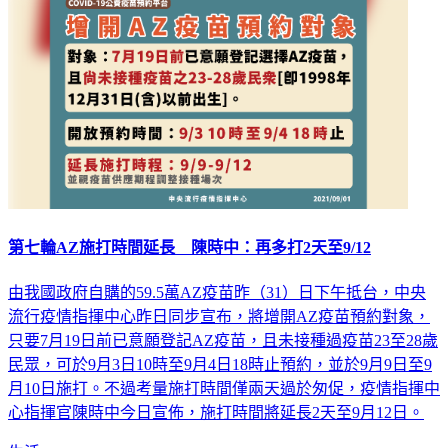
第七輪AZ施打時間延長 陳時中：再多打2天至9/12
由我國政府自購的59.5萬AZ疫苗昨（31）日下午抵台，中央
流行疫情指揮中心昨日同步宣布，將增開AZ疫苗預約對象，
只要7月19日前已意願登記AZ疫苗，且未接種過疫苗23至28歲
民眾，可於9月3日10時至9月4日18時止預約，並於9月9日至9
月10日施打。不過考量施打時間僅兩天過於匆促，疫情指揮中
心指揮官陳時中今日宣佈，施打時間將延長2天至9月12日。