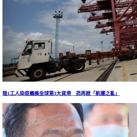
陸1工人染疫癱瘓全球第3大貨港 恐再掀「航運之亂」