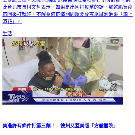
此台北市長柯文哲表示，如果是出國打疫苗的話，那乾脆買疫
苗回來打就好，不解為何疫情期間還要放寬旅遊泡泡來「錦上
添花」。
生活
美准許有條件打第三劑！ 德州又蓋美版「方艙醫院」