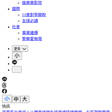
娛樂電影院
國際
川普對等關稅
全球必讀
社會
毒駕連爆
警察愛無限
更多
快訊