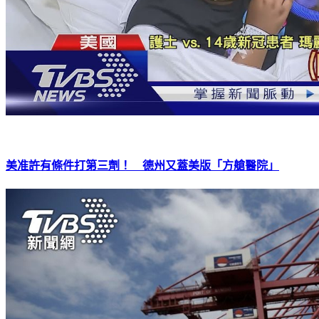
美准許有條件打第三劑！ 德州又蓋美版「方艙醫院」