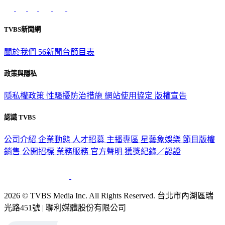
TVBS新聞網
關於我們
56新聞台節目表
政策與隱私
隱私權政策
性騷擾防治措施
網站使用協定
版權宣告
認識 TVBS
公司介紹
企業動態
人才招募
主播專區
星藝象娛樂
節目版權
銷售
公開招標
業務服務
官方聲明
獲獎紀錄／認證
2026 © TVBS Media Inc. All Rights Reserved. 台北市內湖區瑞
光路451號 | 聯利媒體股份有限公司