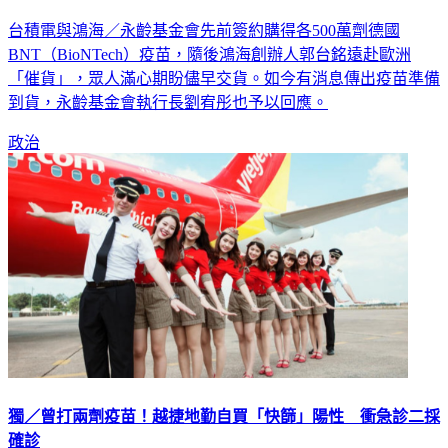
台積電與鴻海／永齡基金會先前簽約購得各500萬劑德國
BNT（BioNTech）疫苗，隨後鴻海創辦人郭台銘遠赴歐洲
「催貨」，眾人滿心期盼儘早交貨。如今有消息傳出疫苗準備
到貨，永齡基金會執行長劉宥彤也予以回應。
政治
獨／曾打兩劑疫苗！越捷地勤自買「快篩」陽性 衝急診二採
確診