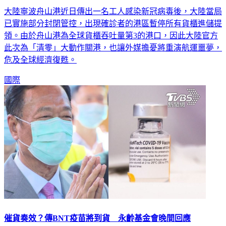
大陸寧波舟山港近日傳出一名工人感染新冠病毒後，大陸當局
已實施部分封閉管控，出現確診者的港區暫停所有貨櫃進儲提
領。由於舟山港為全球貨櫃吞吐量第3的港口，因此大陸官方
此次為「清零」大動作關港，也讓外媒擔憂將重演航運噩夢，
危及全球經濟復甦。
國際
催貨奏效？傳BNT疫苗將到貨 永齡基金會晚間回應