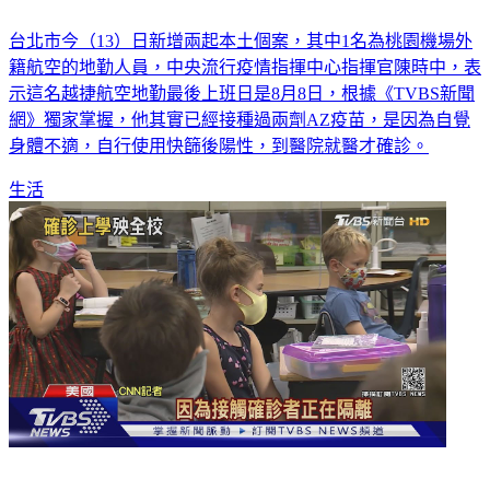
台北市今（13）日新增兩起本土個案，其中1名為桃園機場外
籍航空的地勤人員，中央流行疫情指揮中心指揮官陳時中，表
示這名越捷航空地勤最後上班日是8月8日，根據《TVBS新聞
網》獨家掌握，他其實已經接種過兩劑AZ疫苗，是因為自覺
身體不適，自行使用快篩後陽性，到醫院就醫才確診。
生活