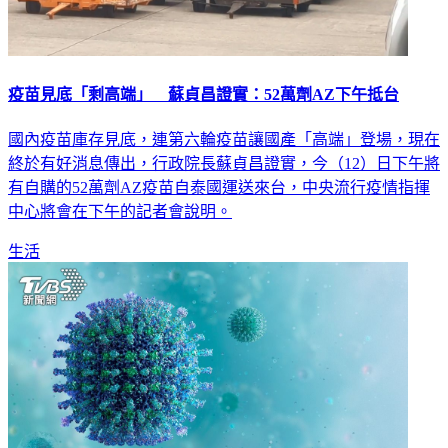
疫苗見底「剩高端」 蘇貞昌證實：52萬劑AZ下午抵台
國內疫苗庫存見底，連第六輪疫苗讓國產「高端」登場，現在
終於有好消息傳出，行政院長蘇貞昌證實，今（12）日下午將
有自購的52萬劑AZ疫苗自泰國運送來台，中央流行疫情指揮
中心將會在下午的記者會說明。
生活