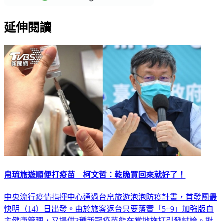
延伸閱讀
帛琉旅遊順便打疫苗 柯文哲：乾脆買回來就好了！
中央流行疫情指揮中心通過台帛旅遊泡泡防疫計畫，首發團最
快明（14）日出發。由於旅客返台只要落實「5+9」加強版自
主健康管理，又提供3種新冠疫苗能在當地施打引發討論。對