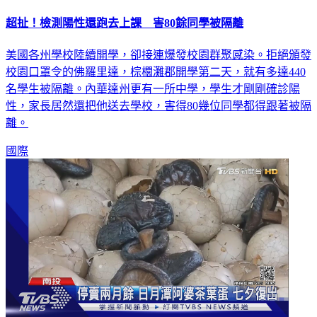
超扯！檢測陽性還跑去上課 害80餘同學被隔離
美國各州學校陸續開學，卻接連爆發校園群聚感染。拒絕頒發
校園口罩令的佛羅里達，棕櫚灘郡開學第二天，就有多達440
名學生被隔離。內華達州更有一所中學，學生才剛剛確診陽
性，家長居然還把他送去學校，害得80幾位同學都得跟著被隔
離。
國際