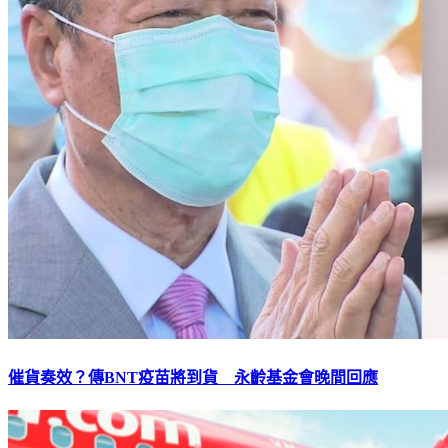
催貨奏效？傳BNT疫苗將到貨 永齡基金會晚間回應