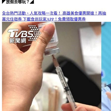
◤放假去哪玩？◢
全台熱門活動、人氣攻略一次看！
高雄美食優惠開搶！再抽
萬元住宿券
下載食尚玩家APP！免費領取優惠券