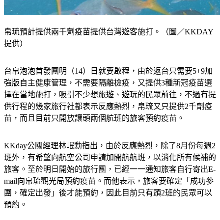
帛琉預計提供兩千劑疫苗提供台灣遊客施打。（圖／KKDAY
提供）
台帛泡泡首發團明（14）日就要啟程，由於返台只需要5+9加
強版自主健康管理，不需要隔離檢疫，又提供3種新冠疫苗選
擇在當地施打，吸引不少想旅遊、遊玩的民眾前往，不過有提
供行程的幾家旅行社都表示反應熱烈，帛琉又只提供2千劑疫
苗，而且目前只開放讓頭兩個航班的旅客預約疫苗。
KKday公關經理林岷勳指出，由於反應熱烈，除了8月份每週2
班外，有希望向航空公司申請加開航航班，以消化所有候補的
旅客。至於明日開始的旅行團，已經一一通知旅客自行寄出E-
mail向帛琉觀光局預約疫苗。而他表示，旅客要確定「成功參
團，確定出發」後才能預約，因此目前只有頭2班的民眾可以
預約。