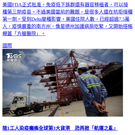
美國FDA正式批准，免疫低下族群還有器官移植者，可以接
種第三劑疫苗。不過美國當前的難題，是很多人還在抗拒接種
第一劑。受到Delta變種影響，美國住院人數，已經超過7.5萬
人，疫情嚴重的南方州，像是德州加護病房吃緊，又開始搭帳
棚蓋「方艙醫院」。
國際
陸1工人染疫癱瘓全球第3大貨港 恐再掀「航運之亂」