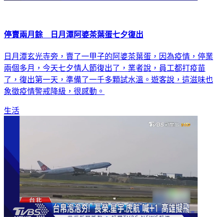
停賣兩月餘 日月潭阿婆茶葉蛋七夕復出
日月潭玄光寺旁，賣了一甲子的阿婆茶葉蛋，因為疫情，停業
兩個多月，今天七夕情人節復出了，業者說，員工都打疫苗
了，復出第一天，準備了一千多顆試水溫。遊客說，這滋味也
象徵疫情警戒降級，很感動。
生活