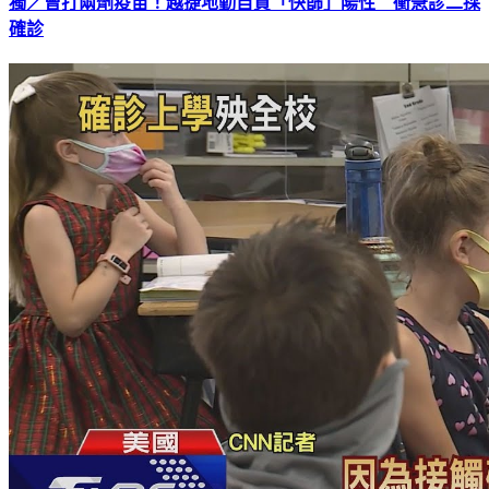
獨／曾打兩劑疫苗！越捷地勤自買「快篩」陽性 衝急診二採
確診