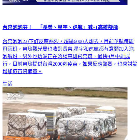
台帛泡泡夯！ 「長榮、星宇、虎航」喊+1高雄擬飛
台帛泡泡2.0下訂反應熱烈，超過6000人想去，目前華航每周
飛兩班，帛琉觀光局也收到長榮.星宇和虎航都有意願加入泡
泡航班，另外也透漏正在洽談高雄飛帛琉，最快9月中能成
行，目前帛琉提供台灣2000劑疫苗，如果反應熱烈，也會討論
增加疫苗儲備量。
生活