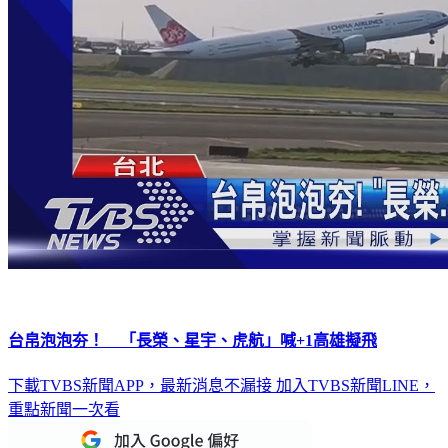
台帛泡泡夯！ 「長榮、星宇、虎航」喊+1高雄擬飛
下載TVBS新聞APP，最新消息不漏接
加入TVBS新聞LINE，
重點新聞一次看