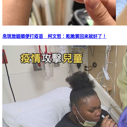
帛琉旅遊順便打疫苗 柯文哲：乾脆買回來就好了！