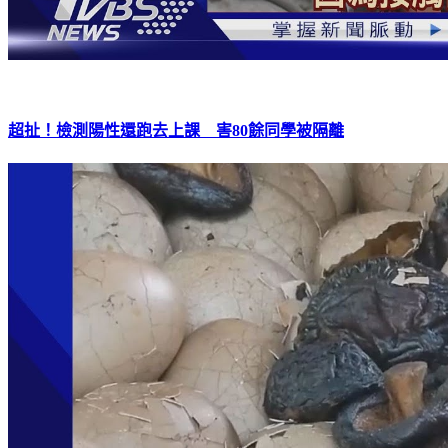
超扯！檢測陽性還跑去上課 害80餘同學被隔離