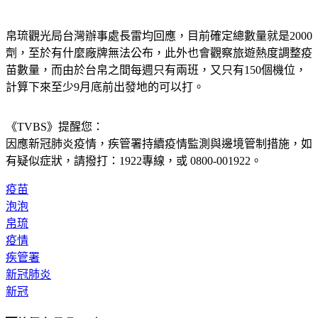
帛琉觀光局台灣辦事處長雷均回應，目前確定總數量就是2000
劑，至於有什麼廠牌無法公布，此外也會觀察旅遊熱度調整疫
苗數量，而由於台帛之間每週只有兩班，又只有150個機位，
計算下來至少9月底前出發地的可以打。
《TVBS》提醒您：
因應新冠肺炎疫情，疾管署持續疫情監測與邊境管制措施，
如
有疑似症狀，請撥打：1922專線，或 0800-001922。
疫苗
泡泡
帛琉
疫情
疾管署
新冠肺炎
新冠