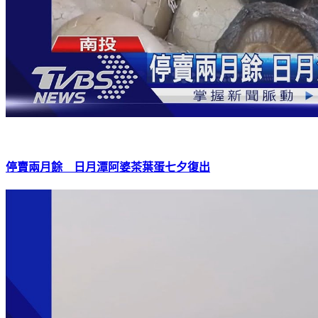
停賣兩月餘 日月潭阿婆茶葉蛋七夕復出