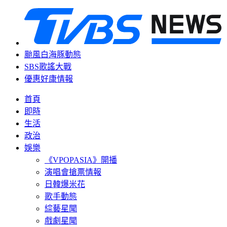
颱風白海豚動態
SBS歌謠大戰
優惠好康情報
首頁
即時
生活
政治
娛樂
《VPOPASIA》開播
演唱會搶票情報
日韓爆米花
歌手動態
綜藝星聞
戲劇星聞