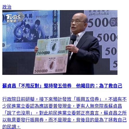
政治
蘇貞昌「不甩反對」堅持發五倍券 他揭目的：為了救自己
行政院日前研擬，接下來預計發放「振興五倍券」，不過有不
少民進黨立委認為應該要普發現金，更有人無奈院長蘇貞昌
「說了也沒用」，對此前民進黨立委郭正亮直言，蘇貞昌之所
以執意要發行振興券，而不是現金，背後目的是為了拯救自己
的民調。