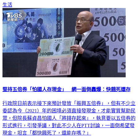
堅持五倍券「怕國人存現金」 網一面倒轟爆：快餓死還存
行政院日前表示接下來預計發放「振興五倍券」，但有不少立
委認為今（2021）年的困境必須直接發現金，才能實質幫助民
眾，但院長蘇貞昌怕國人「將錢存起來」，執意要以五倍券的
形式進行，引發爭議，對此不少人在PTT討論，一面倒希望發
現金，坦言「都快餓死了，還能存嗎？」
生活