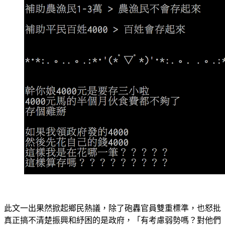
此文一出果然掀起鄉民熱議，除了砲轟官員雙重標準，也怒批
真正搞不清楚振興和紓困的是政府，「有考慮弱勢嗎？對他們
現金才是最直接的」、「發個4000搞得像發4萬，嘰Ｘ歪Ｘ的