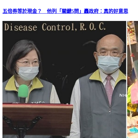
五倍券等於現金？ 他列「關鍵5問」轟政府：真的好意思