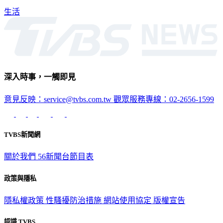
深入時事，一觸即見
意見反映：service@tvbs.com.tw
觀眾服務專線：02-2656-1599
TVBS新聞網
關於我們
56新聞台節目表
政策與隱私
隱私權政策
性騷擾防治措施
網站使用協定
版權宣告
認識 TVBS