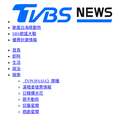
颱風白海豚動態
SBS歌謠大戰
優惠好康情報
首頁
即時
生活
政治
娛樂
《VPOPASIA》開播
演唱會搶票情報
日韓爆米花
歌手動態
綜藝星聞
戲劇星聞