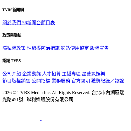
TVBS新聞網
關於我們
56新聞台節目表
政策與隱私
隱私權政策
性騷擾防治措施
網站使用協定
版權宣告
認識 TVBS
公司介紹
企業動態
人才招募
主播專區
星藝象娛樂
節目版權銷售
公開招標
業務服務
官方聲明
獲獎紀錄／認證
2026 © TVBS Media Inc. All Rights Reserved. 台北市內湖區瑞
光路451號 | 聯利媒體股份有限公司