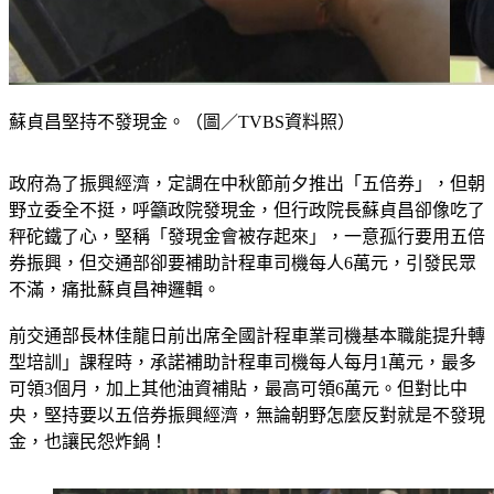
蘇貞昌堅持不發現金。（圖／TVBS資料照）
政府為了振興經濟，定調在中秋節前夕推出「五倍券」，但朝
野立委全不挺，呼籲政院發現金，但行政院長蘇貞昌卻像吃了
秤砣鐵了心，堅稱「發現金會被存起來」，一意孤行要用五倍
券振興，但交通部卻要補助計程車司機每人6萬元，引發民眾
不滿，痛批蘇貞昌神邏輯。
前交通部長林佳龍日前出席全國計程車業司機基本職能提升轉
型培訓」課程時，承諾補助計程車司機每人每月1萬元，最多
可領3個月，加上其他油資補貼，最高可領6萬元。但對比中
央，堅持要以五倍券振興經濟，無論朝野怎麼反對就是不發現
金，也讓民怨炸鍋！