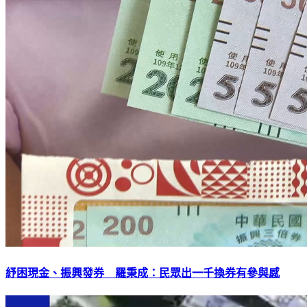
紓困現金、振興發券 羅秉成：民眾出一千換券有參與感