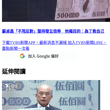
蘇貞昌「不甩反對」堅持發五倍券 他揭目的：為了救自己
下載TVBS新聞APP，最新消息不漏接
加入TVBS新聞LINE，
重點新聞一次看
延伸閱讀