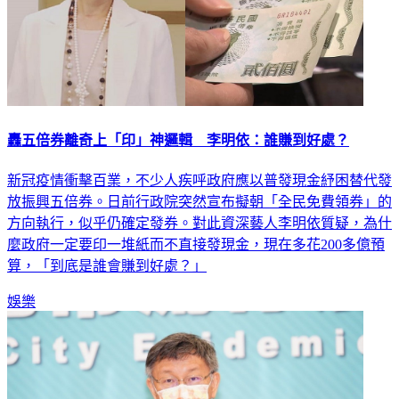
轟五倍券離奇上「印」神邏輯 李明依：誰賺到好處？
新冠疫情衝擊百業，不少人疾呼政府應以普發現金紓困替代發
放振興五倍券。日前行政院突然宣布擬朝「全民免費領券」的
方向執行，似乎仍確定發券。對此資深藝人李明依質疑，為什
麼政府一定要印一堆紙而不直接發現金，現在多花200多億預
算，「到底是誰會賺到好處？」
娛樂