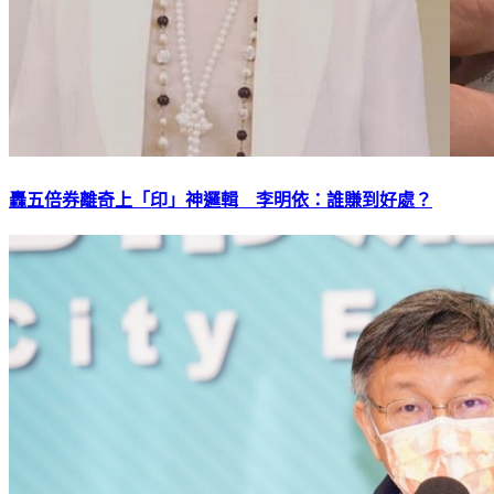
轟五倍券離奇上「印」神邏輯 李明依：誰賺到好處？