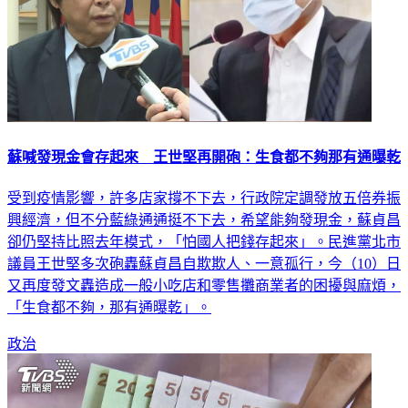
蘇喊發現金會存起來 王世堅再開砲：生食都不夠那有通曝乾
受到疫情影響，許多店家撐不下去，行政院定調發放五倍券振
興經濟，但不分藍綠通通挺不下去，希望能夠發現金，蘇貞昌
卻仍堅持比照去年模式，「怕國人把錢存起來」。民進黨北市
議員王世堅多次砲轟蘇貞昌自欺欺人、一意孤行，今（10）日
又再度發文轟造成一般小吃店和零售攤商業者的困擾與麻煩，
「生食都不夠，那有通曝乾」。
政治