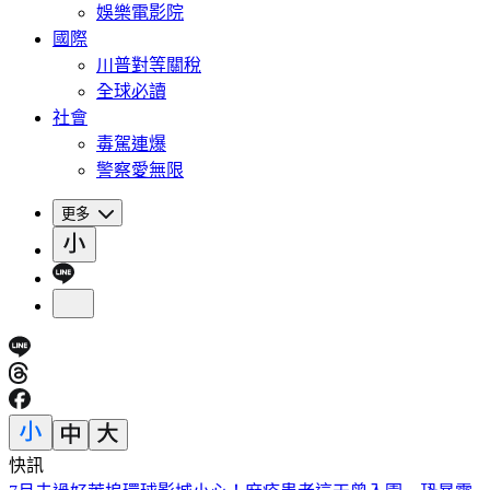
娛樂電影院
國際
川普對等關稅
全球必讀
社會
毒駕連爆
警察愛無限
更多
快訊