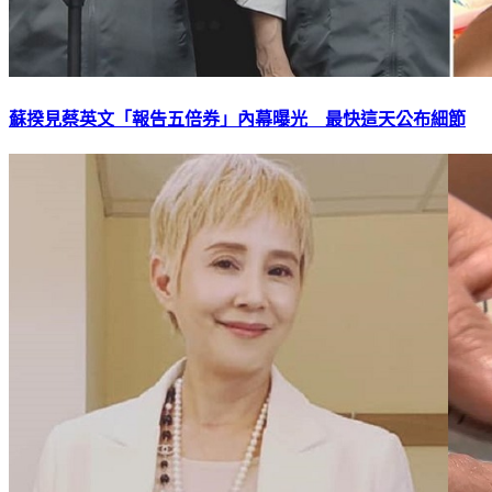
蘇揆見蔡英文「報告五倍券」內幕曝光 最快這天公布細節