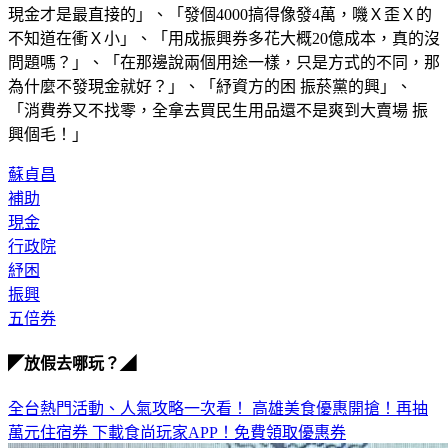
不知道在衝Ｘ小」、「用成振興券多花大概20億成本，真的沒
問題嗎？」、「在那邊說兩個用途一樣，只是方式的不同，那
為什麼不發現金就好？」、「紓資方的困 振菸黨的興」、
「消費券又不找零，全拿去買民生用品還不是爽到大賣場 振
興個毛！」
蘇貞昌
補助
現金
行政院
紓困
振興
五倍券
◤放假去哪玩？◢
全台熱門活動、人氣攻略一次看！
高雄美食優惠開搶！再抽
萬元住宿券
下載食尚玩家APP！免費領取優惠券