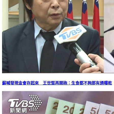
蘇喊發現金會存起來 王世堅再開砲：生食都不夠那有通曝乾