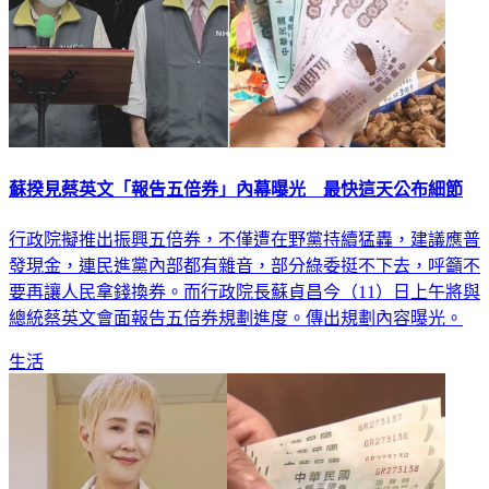
蘇揆見蔡英文「報告五倍券」內幕曝光 最快這天公布細節
行政院擬推出振興五倍券，不僅遭在野黨持續猛轟，建議應普
發現金，連民進黨內部都有雜音，部分綠委挺不下去，呼籲不
要再讓人民拿錢換券。而行政院長蘇貞昌今（11）日上午將與
總統蔡英文會面報告五倍券規劃進度。傳出規劃內容曝光。
生活