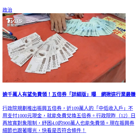
政治
逾千萬人有望免費領！五倍券「詳細版」曝 網揪這行業最賺
行政院規劃推出振興五倍券，近109萬人的「中低收入戶」不
用支付1000元現金，就能免費兌換五倍券。行政院昨（12）日
再放寬對象限制，紓困4.0的900萬人也能免費領。現在振興券
細節也跟著曝光，快看是否符合條件！
生活