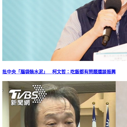
批中央「腦袋裝水泥」 柯文哲：吃飯都有問題還談振興