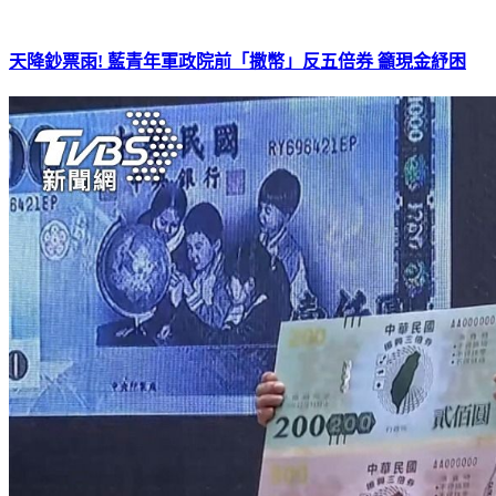
天降鈔票雨! 藍青年軍政院前「撒幣」反五倍券 籲現金紓困