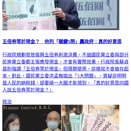
五倍券等於現金？ 他列「關鍵5問」轟政府：真的好意思
行政院規劃發放振興五倍券刺激消費，不過國民黨立委與部分
民進黨立委都主張應發現金，才會有實際效果，行政院長蘇貞
昌則強調「五倍券等於現金」但限期使用，這樣就不會被存起
來。對此，國民黨立委洪孟楷拋出「5大問題」，質疑這明明
是人民的納稅錢，卻要繞一大圈才能領到，「真的好意思向國
人說五倍券等於現金？」
政治