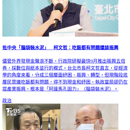
批中央「腦袋裝水泥」 柯文哲：吃飯都有問題還談振興
儘管外界發現金聲浪不斷，行政院研擬最快9月推出振興五倍
券，採數位與紙本並行的模式。台北市長柯文哲直言，從經濟
學的角度來看，分成三個層面紓困、振興、轉型，但現階段底
層民眾連吃飯都有問題，得不到現金和紓困，執政當局卻仍在
提產業振興，根本是「阿達馬孔固力」（腦袋裝水泥）。
政治