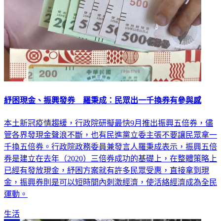
紓困現金、振興發券 羅秉成：民眾出一千換券有參與感
本土新冠疫情趨緩，行政院研擬最快9月推出振興五倍券，儘
管各界發現金聲浪不斷，也有民進黨立委主張不要讓民眾拿一
千換五倍券。行政院政務委員兼發言人羅秉成表示，振興五倍
券是建立在去年（2020）三倍券成功的基礎上，在整體策略上
已經有發放現金，紓困方案就有許多民眾受惠，直接拿到現
金，振興券則是可以短時間內刺激經濟，使活絡經濟成為全民
運動。
生活