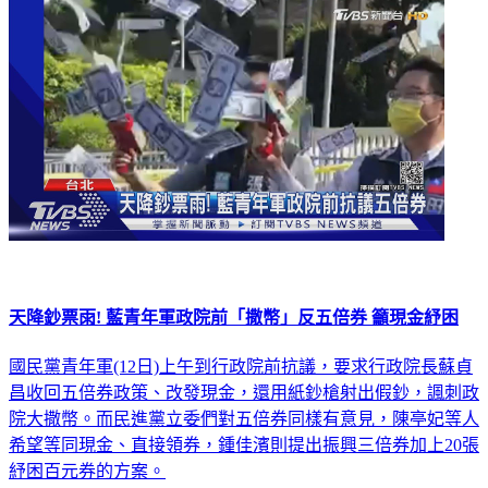
天降鈔票雨! 藍青年軍政院前「撒幣」反五倍券 籲現金紓困
國民黨青年軍(12日)上午到行政院前抗議，要求行政院長蘇貞
昌收回五倍券政策、改發現金，還用紙鈔槍射出假鈔，諷刺政
院大撒幣。而民進黨立委們對五倍券同樣有意見，陳亭妃等人
希望等同現金、直接領券，鍾佳濱則提出振興三倍券加上20張
紓困百元券的方案。