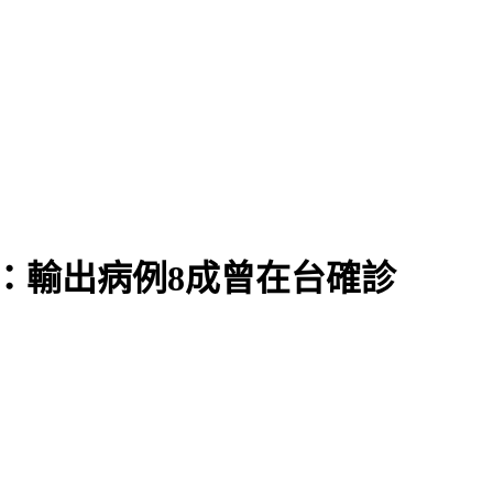
棄守
：輸出病例8成曾在台確診