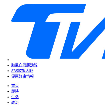
颱風白海豚動態
SBS歌謠大戰
優惠好康情報
首頁
即時
生活
政治