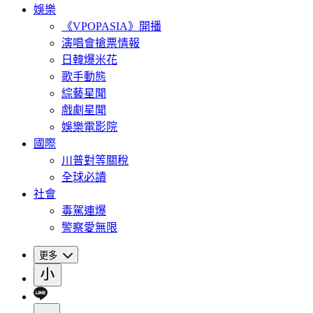
娛樂
《VPOPASIA》開播
演唱會搶票情報
日韓爆米花
歌手動態
綜藝星聞
戲劇星聞
娛樂電影院
國際
川普對等關稅
全球必讀
社會
毒駕連爆
警察愛無限
更多