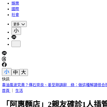
娛樂
國際
社會
更多
快訊
毒油風波究責？傳石崇良、姜至剛請辭 綠：做這種解讀很合
首頁
｜
生活
「阿惠麵店」2親友確診1人插