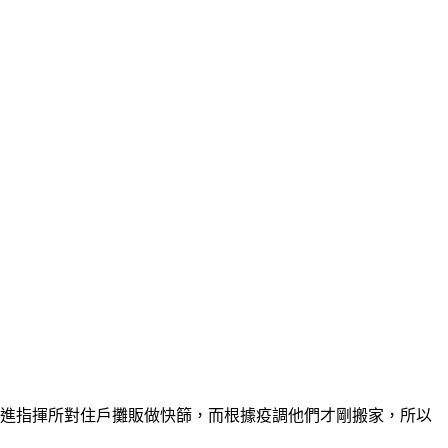
前進指揮所對住戶攤販做快篩，而根據疫調他們才剛搬家，所以