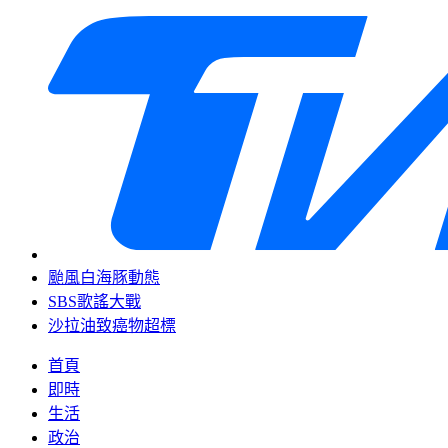
颱風白海豚動態
SBS歌謠大戰
沙拉油致癌物超標
首頁
即時
生活
政治