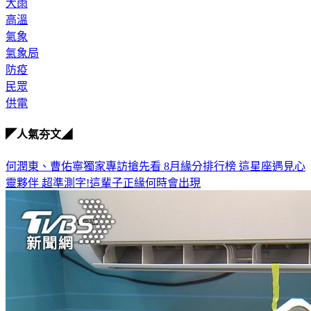
大雨
高溫
氣象
氣象局
防疫
民眾
供電
◤人氣夯文◢
何潤東、曹佑寧獨家專訪搶先看
8月緣分排行榜 這星座遇見心
靈夥伴
超準測字!這輩子正緣何時會出現