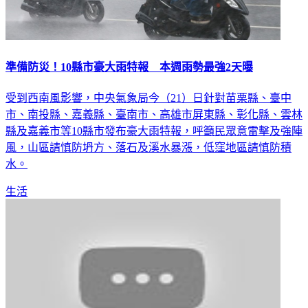
準備防災！10縣市豪大雨特報 本週雨勢最強2天曝
受到西南風影響，中央氣象局今（21）日針對苗栗縣、臺中
市、南投縣、嘉義縣、臺南市、高雄市屏東縣、彰化縣、雲林
縣及嘉義市等10縣市發布豪大雨特報，呼籲民眾意雷擊及強陣
風，山區請慎防坍方、落石及溪水暴漲，低窪地區請慎防積
水。
生活