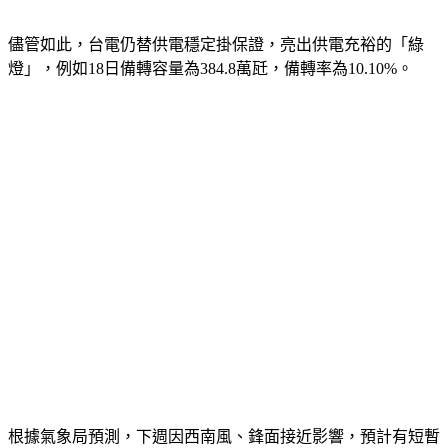
儘管如此，台電仍替供電穩定掛保證，亮出供電充裕的「綠
燈」，例如18日備轉容量為384.8萬瓩，備轉率為10.10%。
根據氣象局預測，下週因西南風、鋒面接近影響，預計有短暫