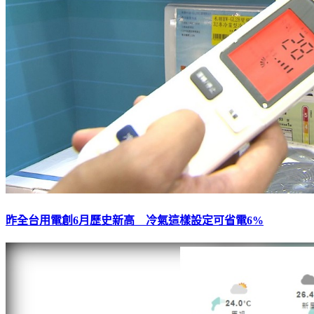
昨全台用電創6月歷史新高 冷氣這樣設定可省電6%