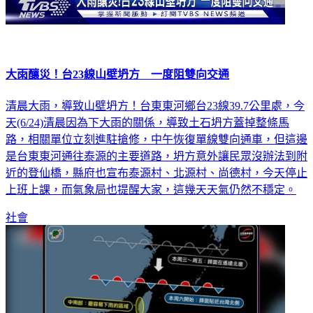
大雨釀災！台23線山壁坍方 一度阻雙向交通
清晨大雨，導致山壁坍方！台東東河鄉台23線39.7公里處，今
天(6/24)清晨因為下大雨的關係，導致土石坍方蓋掉整條馬
路，相關單位立刻進駐搶修，中午恢復單線雙向通車，但這邊
是台東東河通往泰源的主要道路，坍方意外讓民眾沒辦法到附
近的登仙橋，縣府也宣布泰源村、北源村、尚德村，今天停止
上班上課，而氣象局也提醒大家，這幾天天氣仍然不穩定。
社會