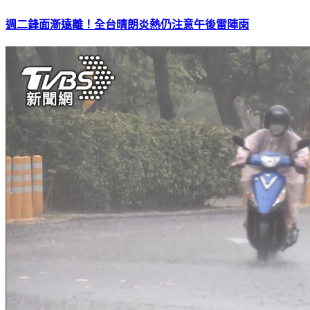
週二鋒面漸遠離！全台晴朗炎熱仍注意午後雷陣雨