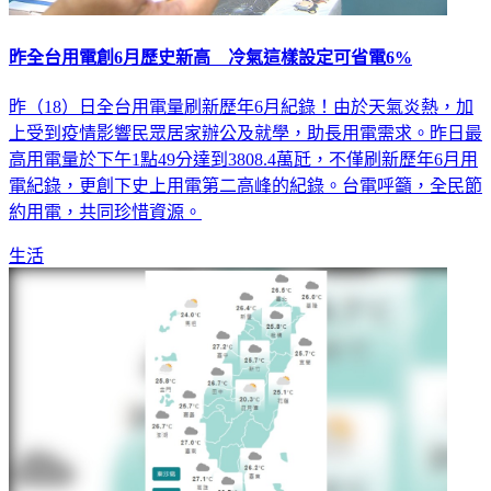
昨全台用電創6月歷史新高 冷氣這樣設定可省電6%
昨（18）日全台用電量刷新歷年6月紀錄！由於天氣炎熱，加
上受到疫情影響民眾居家辦公及就學，助長用電需求。昨日最
高用電量於下午1點49分達到3808.4萬瓩，不僅刷新歷年6月用
電紀錄，更創下史上用電第二高峰的紀錄。台電呼籲，全民節
約用電，共同珍惜資源。
生活