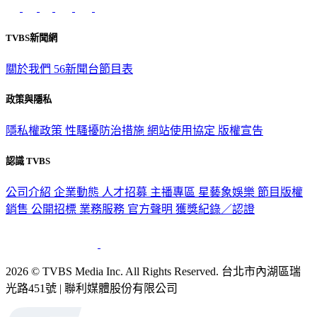
TVBS新聞網
關於我們
56新聞台節目表
政策與隱私
隱私權政策
性騷擾防治措施
網站使用協定
版權宣告
認識 TVBS
公司介紹
企業動態
人才招募
主播專區
星藝象娛樂
節目版權
銷售
公開招標
業務服務
官方聲明
獲獎紀錄／認證
2026 © TVBS Media Inc. All Rights Reserved. 台北市內湖區瑞
光路451號 | 聯利媒體股份有限公司