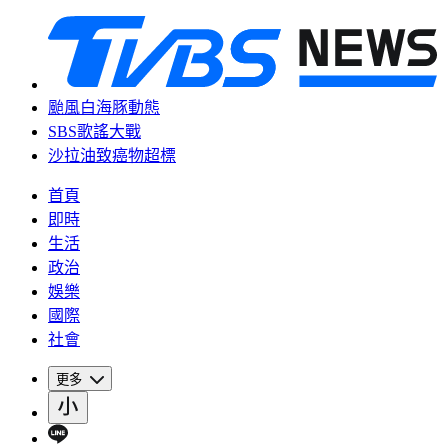
颱風白海豚動態
SBS歌謠大戰
沙拉油致癌物超標
首頁
即時
生活
政治
娛樂
國際
社會
更多