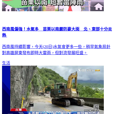
西南風偏強！水氣多 苗栗以南嚴防豪大雨 北、東部十分炎
熱
西南風持續影響，今天(20日)水氣會更多一些，稍早氣象局針
對高雄屏東發布即時大雷雨，但對流發展旺盛。
生活