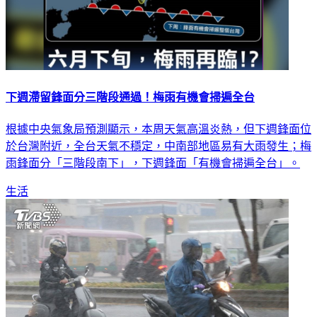
下週滯留鋒面分三階段通過！梅雨有機會掃遍全台
根據中央氣象局預測顯示，本周天氣高溫炎熱，但下週鋒面位
於台灣附近，全台天氣不穩定，中南部地區易有大雨發生；梅
雨鋒面分「三階段南下」，下週鋒面「有機會掃遍全台」。
生活