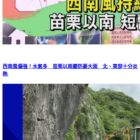
西南風偏強！水氣多 苗栗以南嚴防豪大雨 北、東部十分炎
熱