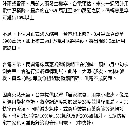
陣雨或雷雨、局部大雨發生機率，台電預估，未來一週預計用
電情況稍降，最高約在3520萬瓩至3670萬瓩之間，備轉容量率
可維持10%以上。
不過，下個月正式邁入酷暑，台電也上修7、8月尖峰負載至
3900萬瓩，加上核二廠1號機月底將除役，將出現98.5萬瓩用
電缺口。
台電表示，民營電廠嘉惠2號新機組正在測試，預計6月中旬檢
測完畢，會進行滿載運轉測試，此外，大潭6號機、大林6號
機、興達2號機等歲修機組將陸續回歸，供電不成問題。
因應炎熱天氣，台電提供民眾「居家抗夏」用電小撇步，像是
可選用變頻空調，將空調溫度設於26至28度並搭配風扇，可加
快室內降溫、同時減少耗能，或窗戶裝設百葉窗簾等遮陽設
備，也可減少空調10%至15%耗能及近20%熱輻射，民眾防疫
宅在家也可兼顧舒適與合理用電。（中央社）