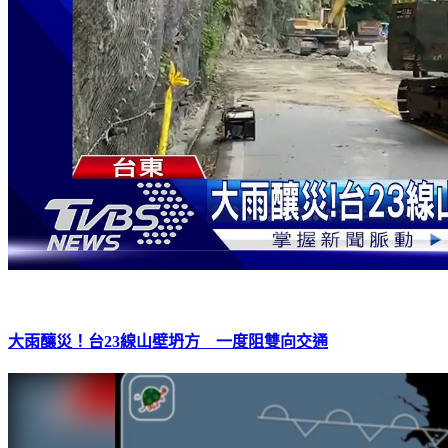
大雨釀災！台23線山壁坍方 一度阻雙向交通