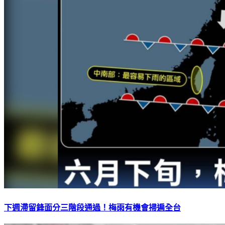
下週滯留鋒面分三階段通過！梅雨有機會掃遍全台