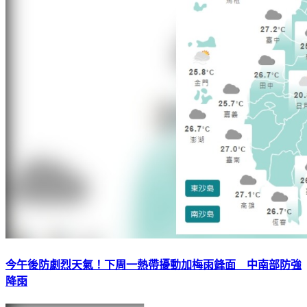
今午後防劇烈天氣！下周一熱帶擾動加梅雨鋒面 中南部防強
降雨