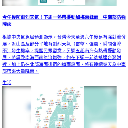
今午後防劇烈天氣！下周一熱帶擾動加梅雨鋒面 中南部防強
降雨
根據中央氣象局預測顯示，台灣今天至週六午後易有強對流發
展，近山區及部分平地有劇烈天氣（雷擊、強風、瞬間強降
雨）發生機率，提醒民眾留意，另週五起南海有熱帶擾動發
展，將導致南海西南氣流增強，約在下週一前後抵達台灣附
近，加上仍在北部海面徘徊的梅雨鋒面，將有連續幾天為中南
部帶來大量降雨。
生活