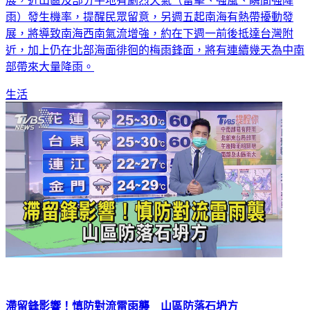
展，近山區及部分平地有劇烈天氣（雷擊、強風、瞬間強降
雨）發生機率，提醒民眾留意，另週五起南海有熱帶擾動發
展，將導致南海西南氣流增強，約在下週一前後抵達台灣附
近，加上仍在北部海面徘徊的梅雨鋒面，將有連續幾天為中南
部帶來大量降雨。
生活
滯留鋒影響！慎防對流雷雨襲 山區防落石坍方