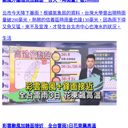
颱風外圍環流加鋒面 台大「時雨量」破200mm
北市今天降下暴雨！根據氣象局的資料，台灣大學曾出現時雨
量破200毫米，熱鬧的信義區時雨量也達130毫米，因為雨下得
又急又猛，來不及宣洩，才發生台北市中心也淹水的狀況。
生活
彩雲颱風加鋒面接近 全台雷雨3日花東飆高溫