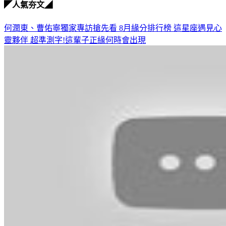
◤人氣夯文◢
何潤東、曹佑寧獨家專訪搶先看
8月緣分排行榜 這星座遇見心
靈夥伴
超準測字!這輩子正緣何時會出現