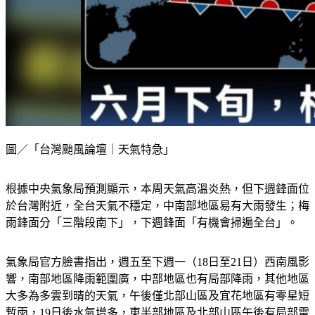
圖／「台灣颱風論壇｜天氣特急」
根據中央氣象局預測顯示，本周天氣高溫炎熱，但下週鋒面位
於台灣附近，全台天氣不穩定，中南部地區易有大雨發生；梅
雨鋒面分「三階段南下」，下週鋒面「有機會掃遍全台」。
氣象局官方臉書指出，週五至下週一（18日至21日）西南風影
響，南部地區降雨範圍廣，中部地區也有局部降雨，其他地區
大多為多雲到晴的天氣，午後僅北部山區及宜花地區有零星短
暫雨，19日後水氣增多，東半部地區及北部山區午後有局部雷