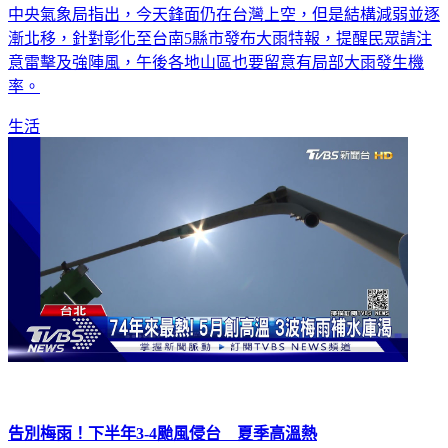
中央氣象局指出，今天鋒面仍在台灣上空，但是結構減弱並逐
漸北移，針對彰化至台南5縣市發布大雨特報，提醒民眾請注
意雷擊及強陣風，午後各地山區也要留意有局部大雨發生機
率。
生活
告別梅雨！下半年3-4颱風侵台 夏季高溫熱