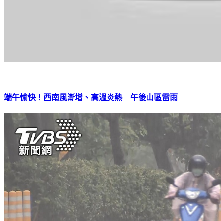
端午愉快！西南風漸增、高溫炎熱 午後山區雷雨