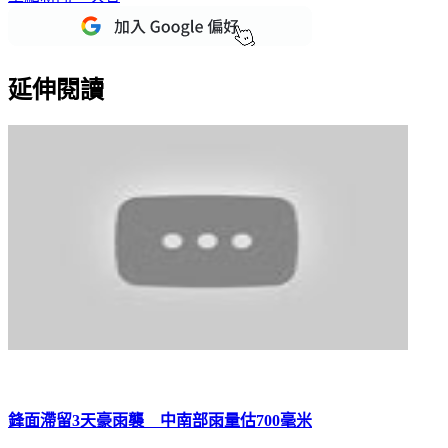
延伸閱讀
鋒面滯留3天豪雨襲 中南部雨量估700毫米