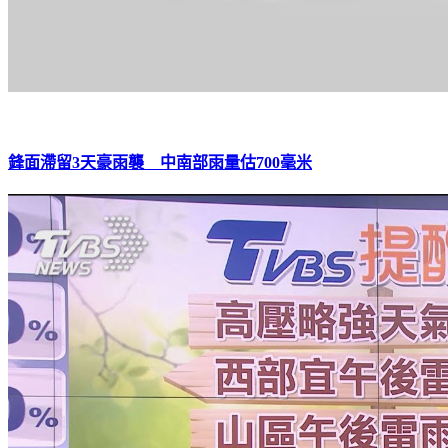
鋒面滯留3天豪雨襲 中南部雨量估700毫米