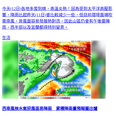
今天(12日)各地多雲到晴，高溫炎熱！因為受到太平洋高壓影
響，降雨比起昨天(11日)會比較減少一些，但目前環境風場吹
東南風，背風面容易發展熱對流，因此山區仍會有午後雷陣
雨，西半部以及宜蘭都得特別留意。
生活
西南風挾水氣迎風面易降雨 累積降雨量預報圖出爐