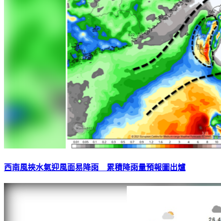
西南風挾水氣迎風面易降雨 累積降雨量預報圖出爐