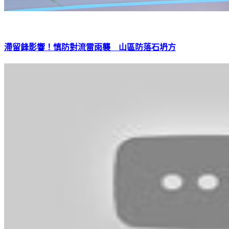
滯留鋒影響！慎防對流雷雨襲 山區防落石坍方