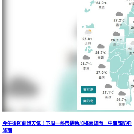
今午後防劇烈天氣！下周一熱帶擾動加梅雨鋒面 中南部防強
降雨