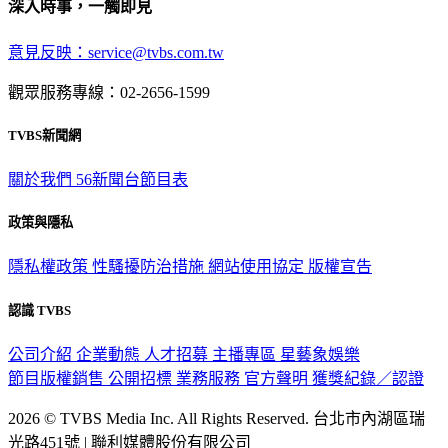
深入時事，一觸即見
意見反映：service@tvbs.com.tw
觀眾服務專線：02-2656-1599
TVBS新聞網
關於我們
56新聞台節目表
政策與隱私
隱私權政策
性騷擾防治措施
網站使用協定
版權宣告
認識 TVBS
公司介紹
企業動態
人才招募
主播專區
星藝象娛樂
節目版權銷售
公開招標
業務服務
官方聲明
獲獎紀錄／認證
2026 © TVBS Media Inc. All Rights Reserved. 台北市內湖區瑞
光路451號 | 聯利媒體股份有限公司