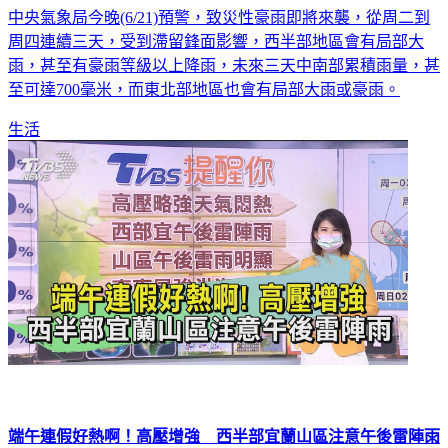
中央氣象局今晚(6/21)預警，致災性豪雨即將來襲，從周二到
周四連續三天，受到滯留鋒面影響，西半部地區會有局部大
雨，甚至有豪雨等級以上降雨，未來三天中南部累積雨量，甚
至可達700毫米，而東北部地區也會有局部大雨或豪雨。
生活
端午連假好熱啊！高壓增強 西半部宜蘭山區注意午後雷陣雨