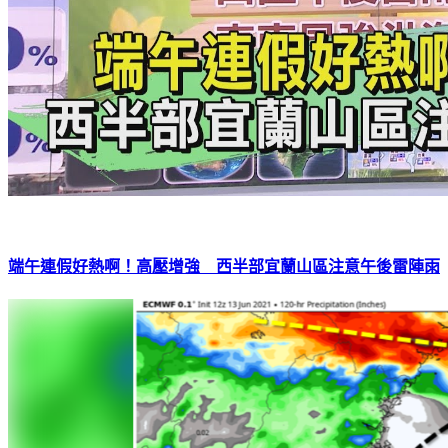
端午連假好熱啊！高壓增強 西半部宜蘭山區注意午後雷陣雨