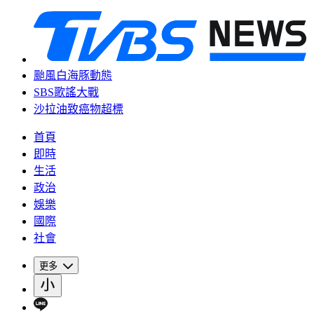
颱風白海豚動態
SBS歌謠大戰
沙拉油致癌物超標
首頁
即時
生活
政治
娛樂
國際
社會
更多