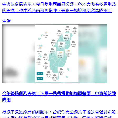
中央氣象局表示，今日受到西南風影響，各地大多為多雲到晴
的天氣，也由於西南風漸增強，未來一週迎風面容易降雨。
生活
今午後防劇烈天氣！下周一熱帶擾動加梅雨鋒面 中南部防強
降雨
根據中央氣象局預測顯示，台灣今天至週六午後易有強對流發