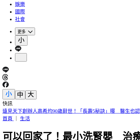
娛樂
國際
社會
更多
快訊
美股開盤／聯準會升息疑慮意外減緩！標普、那指「雙開高」
首頁
｜
生活
可以回家了！最小洗腎嬰 治