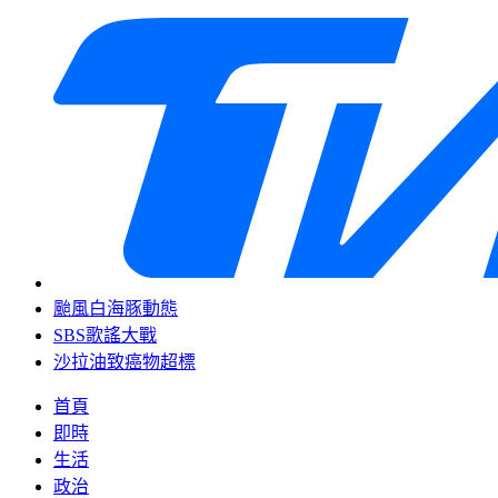
颱風白海豚動態
SBS歌謠大戰
沙拉油致癌物超標
首頁
即時
生活
政治