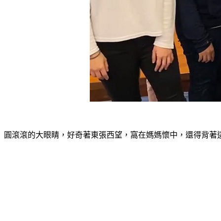
圓滾滾的大眼睛，好奇著東張西望，窩在媽媽懷中，還得背著