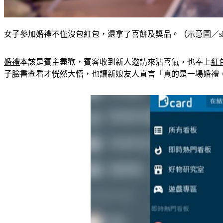
女子參加婚禮不僅沒包紅包，還拿了喜餅及獎品。（示意圖／shutte
婚禮
本該是賓主盡歡，賓客收到新人邀請來沾喜氣，也奉上
紅
子臉書查看才恍然大悟，也讓新娘友人直言「真的是一場婚禮