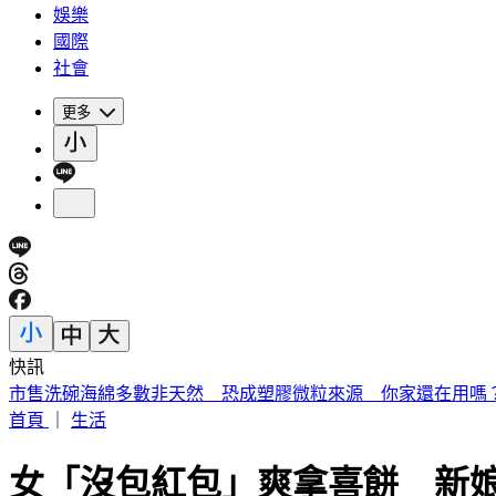
娛樂
國際
社會
更多
快訊
《夏日活動》花蓮FUN暑假 即將成真火舞秀 加碼重現
首頁
｜
生活
女「沒包紅包」爽拿喜餅 新