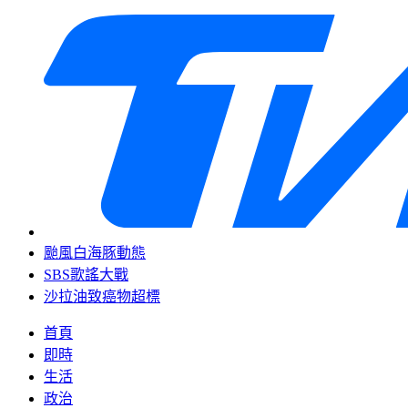
颱風白海豚動態
SBS歌謠大戰
沙拉油致癌物超標
首頁
即時
生活
政治