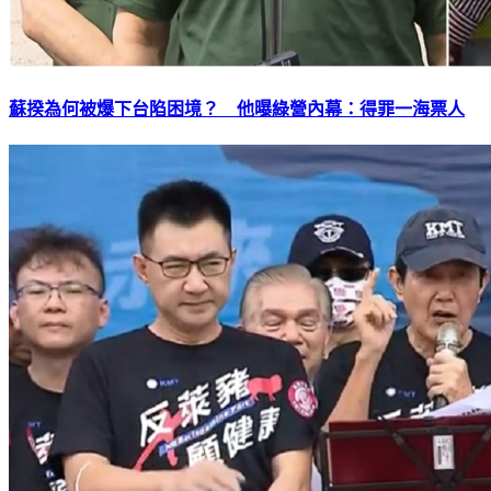
蘇揆為何被爆下台陷困境？ 他曝綠營內幕：得罪一海票人