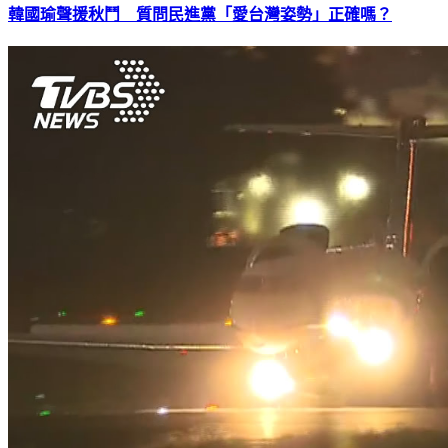
韓國瑜聲援秋鬥 質問民進黨「愛台灣姿勢」正確嗎？