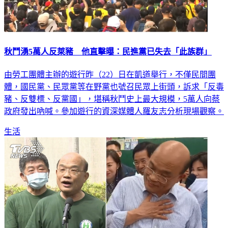
秋鬥湧5萬人反萊豬 他直擊曝：民進黨已失去「此族群」
由勞工團體主辦的遊行昨（22）日在凱道舉行，不僅民間團
體，國民黨、民眾黨等在野黨也號召民眾上街頭，訴求「反毒
豬、反雙標、反黨國」，堪稱秋鬥史上最大規模，5萬人向蔡
政府發出吶喊。參加遊行的資深媒體人羅友志分析現場觀察。
生活