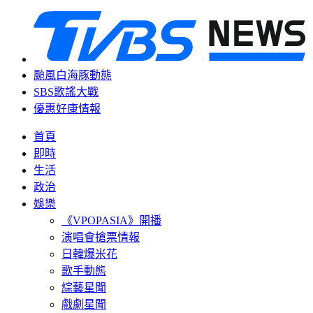
颱風白海豚動態
SBS歌謠大戰
優惠好康情報
首頁
即時
生活
政治
娛樂
《VPOPASIA》開播
演唱會搶票情報
日韓爆米花
歌手動態
綜藝星聞
戲劇星聞