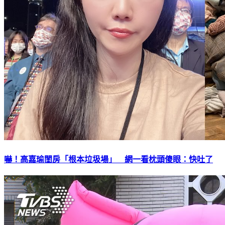
嚇！高嘉瑜閨房「根本垃圾場」 網一看枕頭傻眼：快吐了