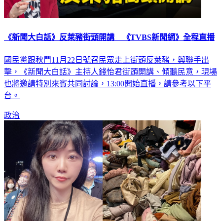
《新聞大白話》反萊豬街頭開講 《TVBS新聞網》全程直播
國民黨跟秋鬥11月22日號召民眾走上街頭反萊豬，與聯手出
擊，《新聞大白話》主持人錢怡君街頭開講、傾聽民意，現場
也將邀請特別來賓共同討論，13:00開始直播，請參考以下平
台。
政治