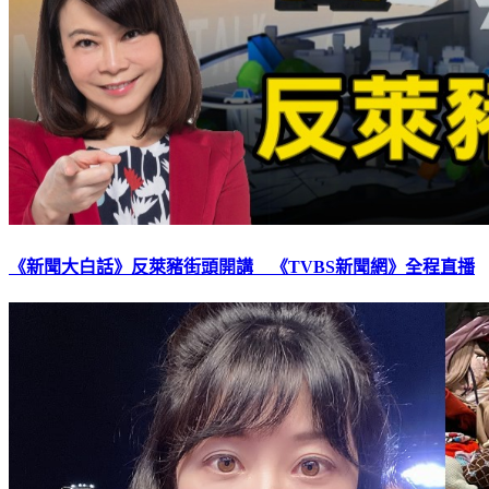
《新聞大白話》反萊豬街頭開講 《TVBS新聞網》全程直播