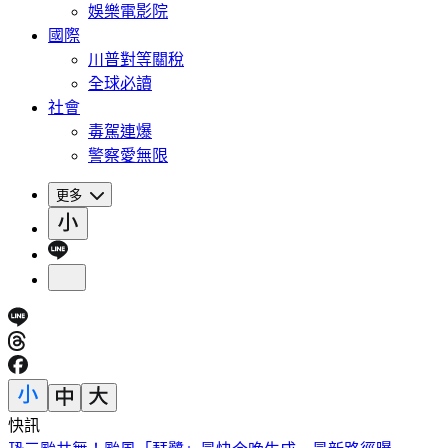
娛樂電影院
國際
川普對等關稅
全球必讀
社會
毒駕連爆
警察愛無限
更多
快訊