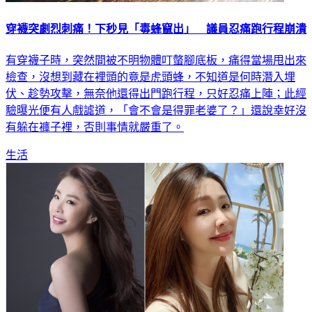
穿襪突劇烈刺痛！下秒見「毒蜂竄出」 議員忍痛跑行程崩潰
有穿襪子時，突然間被不明物體叮螫腳底板，痛得當場甩出來
檢查，沒想到藏在裡頭的竟是虎頭蜂，不知道是何時潛入埋
伏、趁勢攻擊，無奈他還得出門跑行程，只好忍痛上陣；此經
驗曝光便有人戲謔道，「會不會是得罪老婆了？」還說幸好沒
有躲在褲子裡，否則事情就嚴重了。
生活