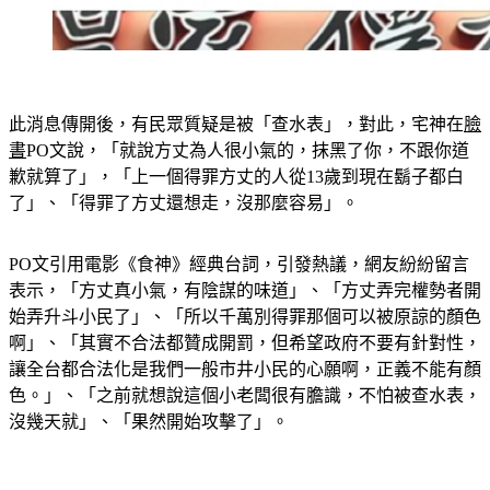
此消息傳開後，有民眾質疑是被「查水表」，對此，宅神在
臉
書
PO文說，「就說方丈為人很小氣的，抹黑了你，不跟你道
歉就算了」，「上一個得罪方丈的人從13歲到現在鬍子都白
了」、「得罪了方丈還想走，沒那麼容易」。
PO文引用電影《食神》經典台詞，引發熱議，網友紛紛留言
表示，「方丈真小氣，有陰謀的味道」、「方丈弄完權勢者開
始弄升斗小民了」、「所以千萬別得罪那個可以被原諒的顏色
啊」、「其實不合法都贊成開罰，但希望政府不要有針對性，
讓全台都合法化是我們一般市井小民的心願啊，正義不能有顏
色。」、「之前就想說這個小老闆很有膽識，不怕被查水表，
沒幾天就」、「果然開始攻擊了」。