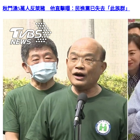
秋鬥湧5萬人反萊豬 他直擊曝：民進黨已失去「此族群」