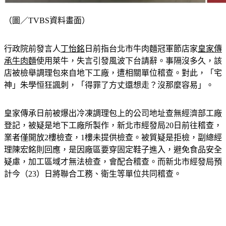
（圖／TVBS資料畫面）
行政院前發言人
丁怡銘
日前指台北市牛肉麵冠軍節店家
皇家傳
承牛肉麵
使用萊牛，失言引發風波下台請辭。事隔沒多久，該
店被檢舉調理包來自地下工廠，遭相關單位稽查。對此，「宅
神」朱學恒狂諷刺，「得罪了方丈還想走？沒那麼容易」。
皇家傳承日前被爆出冷凍調理包上的公司地址查無經濟部工廠
登記，被疑是地下工廠所製作，新北市經發局20日前往稽查，
業者僅開放2樓檢查，1樓未提供檢查。被質疑是拒檢，副總經
理陳宏銘則回應，是因廠區要穿固定鞋子進入，避免食品安全
疑慮，加工區域才無法檢查，會配合稽查。而新北市經發局預
計今（23）日將聯合工務、衛生等單位共同稽查。