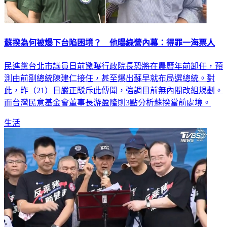
蘇揆為何被爆下台陷困境？ 他曝綠營內幕：得罪一海票人
民進黨台北市議員日前驚曝行政院長恐將在農曆年前卸任，預
測由前副總統陳建仁接任，甚至爆出蘇早就布局選總統。對
此，昨（21）日嚴正駁斥此傳聞，強調目前無內閣改組規劃。
而台灣民意基金會董事長游盈隆則3點分析蘇揆當前處境。
生活