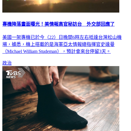
專機降落畫面曝光！美情報高官秘訪台 外交部回應了
美國一架專機已於今（22）日晚間6時左右抵達台灣松山機
場，據悉，機上搭載的是海軍亞太情報總指揮官史達曼
（Michael William Studeman），預計會來台停留3天。
政治