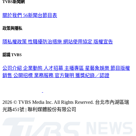
TVBS新聞網
關於我們
56新聞台節目表
政策與隱私
隱私權政策
性騷擾防治措施
網站使用協定
版權宣告
認識 TVBS
公司介紹
企業動態
人才招募
主播專區
星藝象娛樂
節目版權
銷售
公開招標
業務服務
官方聲明
獲獎紀錄／認證
2026 © TVBS Media Inc. All Rights Reserved. 台北市內湖區瑞
光路451號 | 聯利媒體股份有限公司