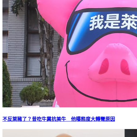
不反萊豬了？昔吃牛糞抗美牛 他曝態度大轉彎原因