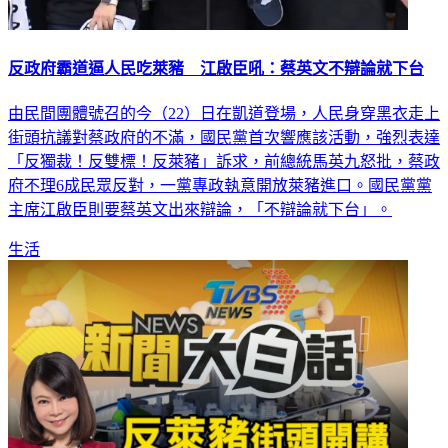
反政府霸道逼人民吃萊豬 江啟臣吼：蔡英文不辯論就下台
由民間團體號召的今（22）日在凱道登場，人民身穿黑衣走上
街頭抗議對蔡政府的不滿，國民黨首次響應該活動，強烈表達
「反獨裁！反雙標！反萊豬」訴求，前總統馬英九怒批，蔡政
府不理6成民眾反對，一黨專政執意開放萊豬進口。國民黨黨
主席江啟臣則要蔡英文出來辯論，「不辯論就下台」。
生活