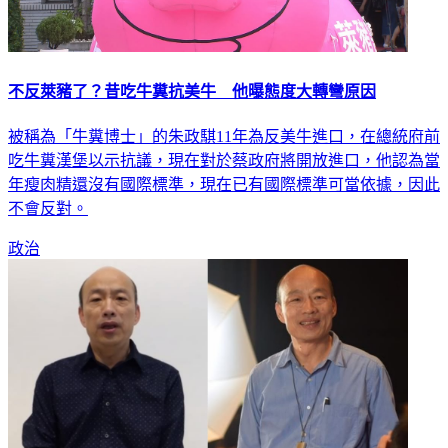
不反萊豬了？昔吃牛糞抗美牛 他曝態度大轉彎原因
被稱為「牛糞博士」的朱政騏11年為反美牛進口，在總統府前
吃牛糞漢堡以示抗議，現在對於蔡政府將開放進口，他認為當
年瘦肉精還沒有國際標準，現在已有國際標準可當依據，因此
不會反對。
政治