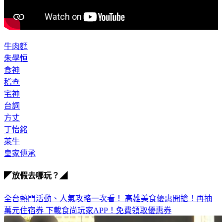
牛肉麵
朱學恒
食神
稽查
宅神
台詞
方丈
丁怡銘
萊牛
皇家傳承
◤放假去哪玩？◢
全台熱門活動、人氣攻略一次看！
高雄美食優惠開搶！再抽