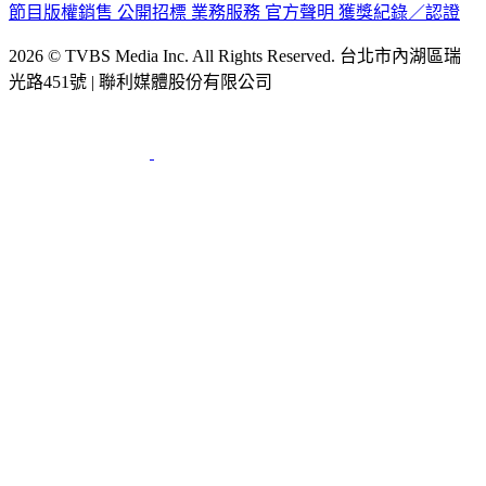
公司介紹
企業動態
人才招募
主播專區
星藝象娛樂
節目版權銷售
公開招標
業務服務
官方聲明
獲獎紀錄／認證
2026 © TVBS Media Inc. All Rights Reserved. 台北市內湖區瑞
光路451號 | 聯利媒體股份有限公司