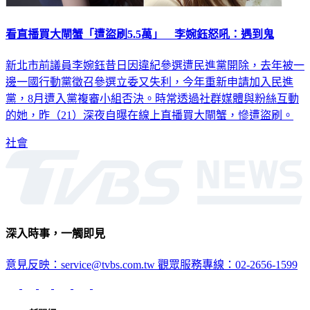
看直播買大閘蟹「遭盜刷5.5萬」 李婉鈺怒吼：遇到鬼
新北市前議員李婉鈺昔日因違紀參選遭民進黨開除，去年被一
邊一國行動黨徵召參選立委又失利，今年重新申請加入民進
黨，8月遭入黨複審小組否決。時常透過社群媒體與粉絲互動
的她，昨（21）深夜自曝在線上直播買大閘蟹，慘遭盜刷。
社會
深入時事，一觸即見
意見反映：service@tvbs.com.tw
觀眾服務專線：02-2656-1599