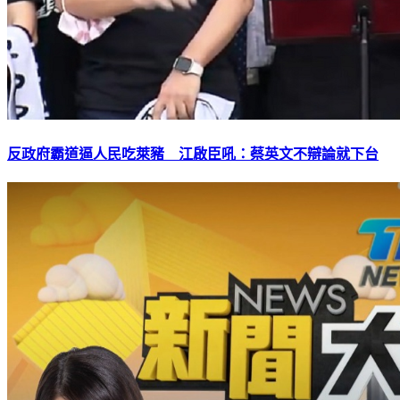
反政府霸道逼人民吃萊豬 江啟臣吼：蔡英文不辯論就下台