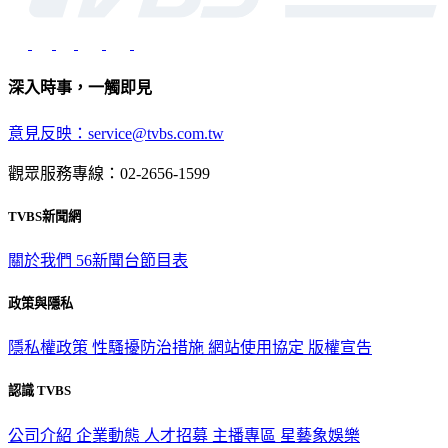
深入時事，一觸即見
意見反映：service@tvbs.com.tw
觀眾服務專線：02-2656-1599
TVBS新聞網
關於我們
56新聞台節目表
政策與隱私
隱私權政策
性騷擾防治措施
網站使用協定
版權宣告
認識 TVBS