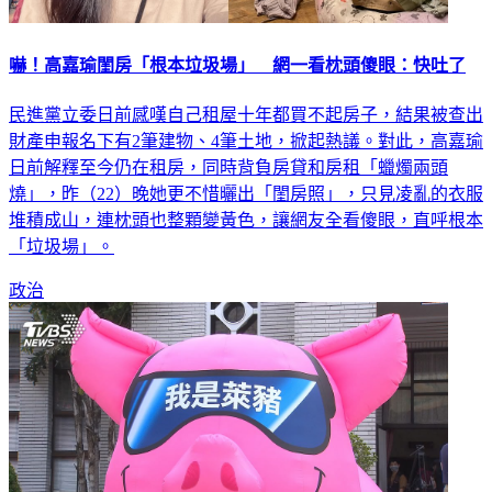
嚇！高嘉瑜閨房「根本垃圾場」 網一看枕頭傻眼：快吐了
民進黨立委日前感嘆自己租屋十年都買不起房子，結果被查出
財產申報名下有2筆建物、4筆土地，掀起熱議。對此，高嘉瑜
日前解釋至今仍在租房，同時背負房貸和房租「蠟燭兩頭
燒」，昨（22）晚她更不惜曬出「閨房照」，只見凌亂的衣服
堆積成山，連枕頭也整顆變黃色，讓網友全看傻眼，直呼根本
「垃圾場」。
政治