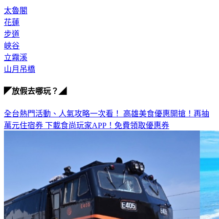
花蓮
步道
峽谷
立霧溪
山月吊橋
◤放假去哪玩？◢
全台熱門活動、人氣攻略一次看！
高雄美食優惠開搶！再抽
萬元住宿券
下載食尚玩家APP！免費領取優惠券