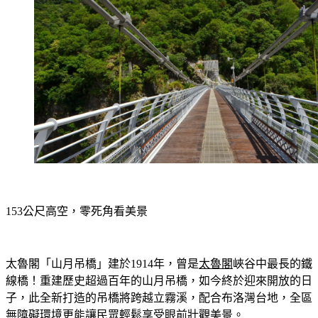
153公尺高空，零死角看美景
太魯閣「山月吊橋」建於1914年，曾是
太魯閣
峽谷中最長的鐵
線橋！重建歷史超過百年的山月吊橋，如今終於迎來開放的日
子，此全新打造的吊橋將跨越立霧溪，配合布洛灣台地，全區
無障礙環境更能讓民眾輕鬆享受眼前壯觀美景。