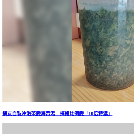
網友自製冷泡茶變海帶湯 搞錯比例變「10倍特濃」