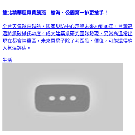
雙北精華區電費飆漲 樹海、公園第一排更搶手！
全台天氣越來越熱，國家災防中心示警未來20到40年，台灣高
溫將飆破攝氏40度。成大建築系研究團隊發現，異常高溫常出
現在都會精華區，未來買房子除了考區段、價位，可能還得納
入氣溫評估。
生活