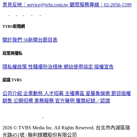
TVBS新聞網
關於我們
56新聞台節目表
政策與隱私
隱私權政策
性騷擾防治措施
網站使用協定
版權宣告
認識 TVBS
公司介紹
企業動態
人才招募
主播專區
星藝象娛樂
節目版權
銷售
公開招標
業務服務
官方聲明
獲獎紀錄／認證
2026 © TVBS Media Inc. All Rights Reserved. 台北市內湖區瑞
光路451號 | 聯利媒體股份有限公司