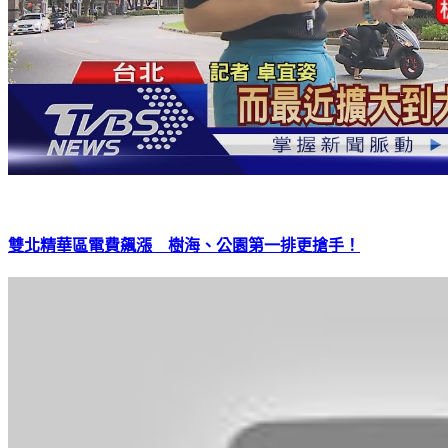
雙北精華區電費飆漲 樹海、公園第一排更搶手！