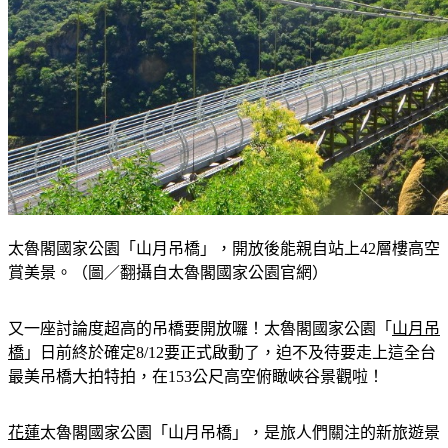
太魯閣國家公園「山月吊橋」，開放後能親自站上42層樓高空
賞美景。（圖／翻攝自太魯閣國家公園官網）
又一座討論度超高的吊橋要開放囉！太魯閣國家公園「
山月吊
橋
」日前終於確定8/12要正式啟動了，迫不及待要走上這全台
最美吊橋大拍特拍，在153公尺高空俯瞰峽谷景觀啦！
花蓮
太魯閣國家公園「山月吊橋」，是旅人們關注的新旅遊景
點，從日治時期開始至今已是第四代山月吊橋，具有深遠的人