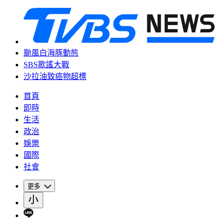
颱風白海豚動態
SBS歌謠大戰
沙拉油致癌物超標
首頁
即時
生活
政治
娛樂
國際
社會
更多