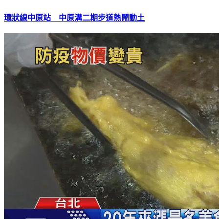
環狀線中原站 中原溝二期步道熱鬧動土