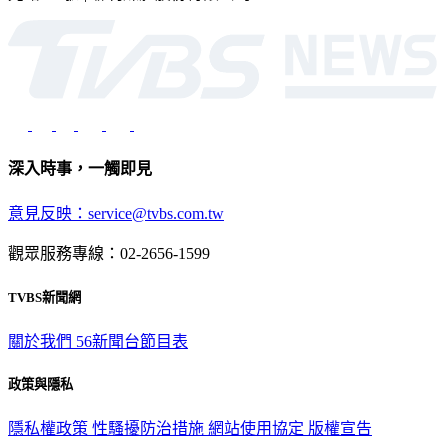
深入時事，一觸即見
意見反映：service@tvbs.com.tw
觀眾服務專線：02-2656-1599
TVBS新聞網
關於我們
56新聞台節目表
政策與隱私
隱私權政策
性騷擾防治措施
網站使用協定
版權宣告
認識 TVBS