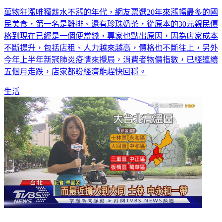
萬物狂漲唯獨薪水不漲的年代，網友票選20年來漲幅最多的國
民美食，第一名是雞排、還有珍珠奶茶，從原本的30元親民價
格到現在已經是一個便當錢，專家也點出原因，因為店家成本
不斷提升，包括店租、人力越來越高，價格也不斷往上，另外
今年上半年新冠肺炎疫情來攪局，消費者物價指數，已經連續
五個月走跌，店家都盼經濟能趕快回穩。
生活