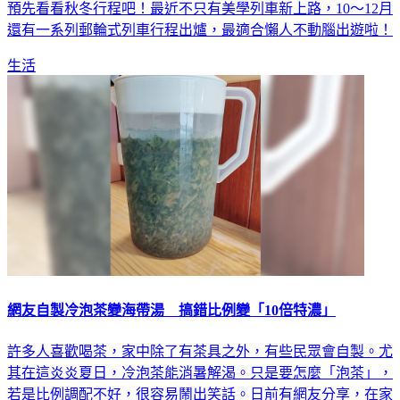
還有一系列郵輪式列車行程出爐，最適合懶人不動腦出遊啦！
生活
網友自製冷泡茶變海帶湯 搞錯比例變「10倍特濃」
許多人喜歡喝茶，家中除了有茶具之外，有些民眾會自製。尤
其在這炎炎夏日，冷泡茶能消暑解渴。只是要怎麼「泡茶」，
若是比例調配不好，很容易鬧出笑話。日前有網友分享，在家
中自製冷泡茶，不料比例沒抓好，不但泡出1壺「10倍特濃」