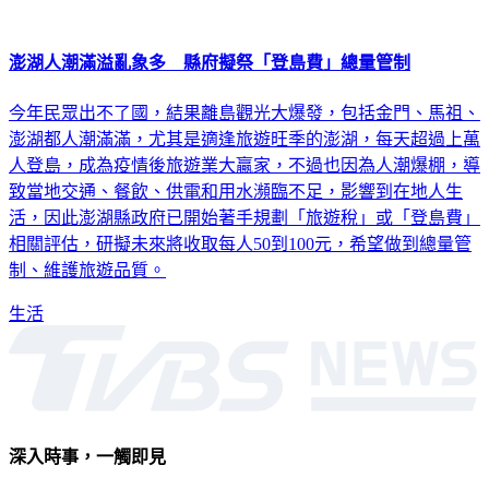
澎湖人潮滿溢亂象多 縣府擬祭「登島費」總量管制
今年民眾出不了國，結果離島觀光大爆發，包括金門、馬祖、
澎湖都人潮滿滿，尤其是適逢旅遊旺季的澎湖，每天超過上萬
人登島，成為疫情後旅遊業大贏家，不過也因為人潮爆棚，導
致當地交通、餐飲、供電和用水瀕臨不足，影響到在地人生
活，因此澎湖縣政府已開始著手規劃「旅遊稅」或「登島費」
相關評估，研擬未來將收取每人50到100元，希望做到總量管
制、維護旅遊品質。
生活
深入時事，一觸即見
意見反映：service@tvbs.com.tw
觀眾服務專線：02-2656-1599