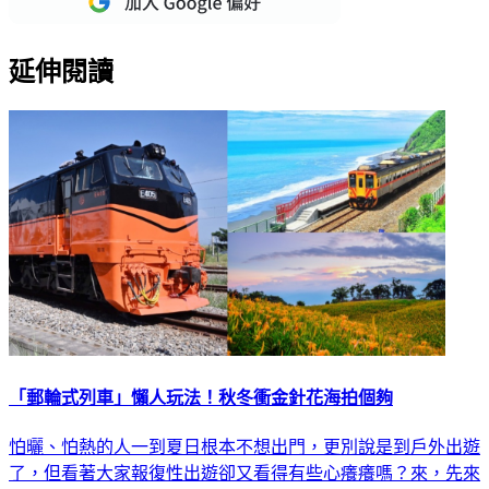
延伸閱讀
「郵輪式列車」懶人玩法！秋冬衝金針花海拍個夠
怕曬、怕熱的人一到夏日根本不想出門，更別說是到戶外出遊
了，但看著大家報復性出遊卻又看得有些心癢癢嗎？來，先來
預先看看秋冬行程吧！最近不只有美學列車新上路，10～12月