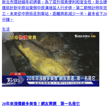
運局針對中原站東側中原溝增設人行步道，第二期預計明年完
工，未來從中原街走到車站，距離將能減少一半，最多省下20
分鐘。
生活
20年來漲價最多美食！網友票選 第一名是它