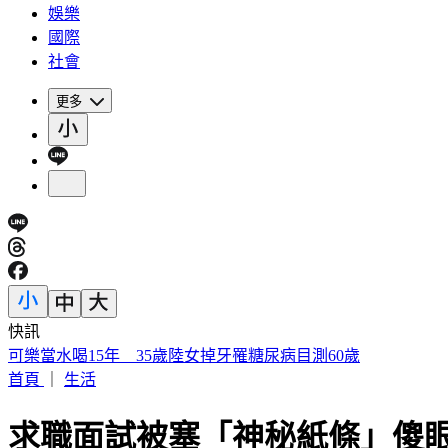
娛樂
國際
社會
更多
快訊
被選上國民法官該怎麼辦? 司法院廣告
首頁
｜
生活
求職面試被塞「神秘紙條」傻