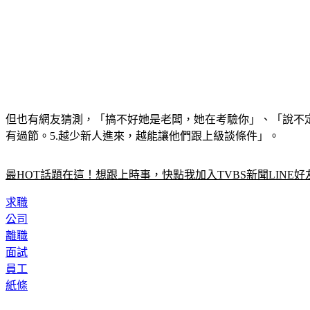
但也有網友猜測，「搞不好她是老闆，她在考驗你」、「說不定只
有過節。5.越少新人進來，越能讓他們跟上級談條件」。
最HOT話題在這！想跟上時事，快點我加入TVBS新聞LINE好
求職
公司
離職
面試
員工
紙條