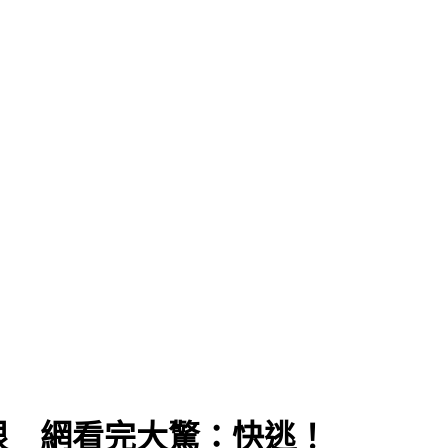
眼 網看完大驚：快逃！