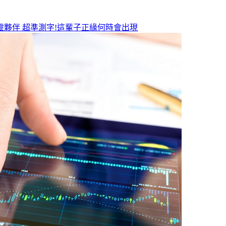
靈夥伴
超準測字!這輩子正緣何時會出現