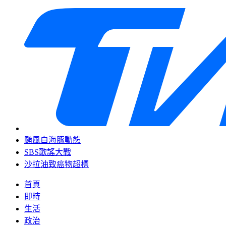
颱風白海豚動態
SBS歌謠大戰
沙拉油致癌物超標
首頁
即時
生活
政治