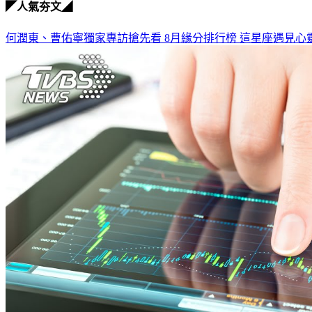
◤人氣夯文◢
何潤東、曹佑寧獨家專訪搶先看
8月緣分排行榜 這星座遇見心