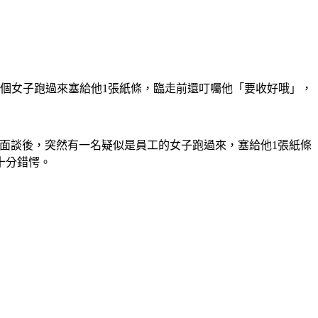
個女子跑過來塞給他1張紙條，臨走前還叮囑他「要收好哦」，
束面談後，突然有一名疑似是員工的女子跑過來，塞給他1張紙條
十分錯愕。