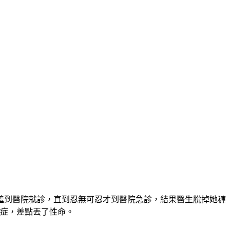
羞到醫院就診，直到忍無可忍才到醫院急診，結果醫生脫掉她褲
血症，差點丟了性命。