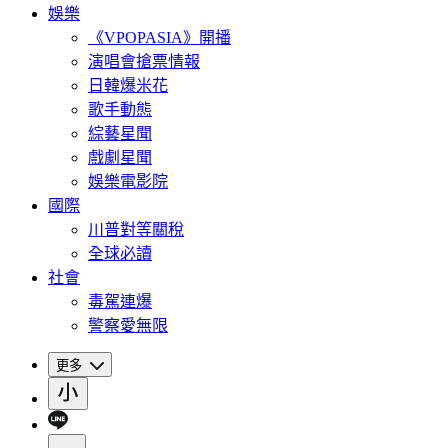
娛樂
《VPOPASIA》開播
演唱會搶票情報
日韓爆米花
歌手動態
綜藝星聞
戲劇星聞
娛樂電影院
國際
川普對等關稅
全球必讀
社會
毒駕連爆
警察愛無限
更多