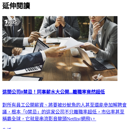
延伸閱讀
這間公司0禁忌！同事薪水大公開...離職率竟然超低
對所有員工公開薪資、將要被炒魷魚的人甚至還能參加解聘會
議，根本「0禁忌」的這家公司不只離職率超低，市佔率甚至
稱霸全球，它就是串流影音龍頭Netflix(網飛)。