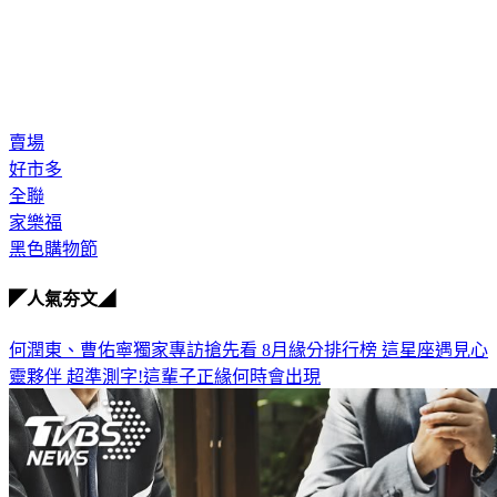
賣場
好市多
全聯
家樂福
黑色購物節
◤人氣夯文◢
何潤東、曹佑寧獨家專訪搶先看
8月緣分排行榜 這星座遇見心
靈夥伴
超準測字!這輩子正緣何時會出現