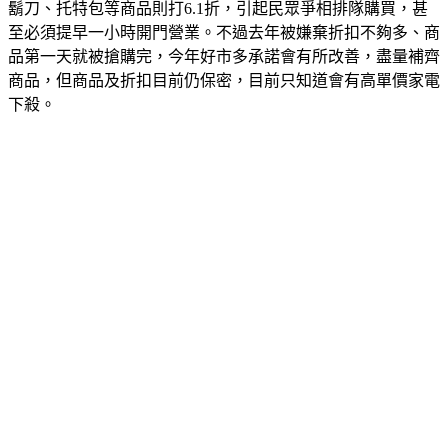
鬍刀、托特包等商品則打6.1折，引起民眾爭相排隊購買，甚
至必須提早一小時開門營業。不過去年被嫌棄折扣不夠多、商
品第一天就被搶購完，今年好市多承諾會有所改善，盡量補齊
商品，但商品及折扣目前仍保密，目前只知道會有高單價家電
下殺。