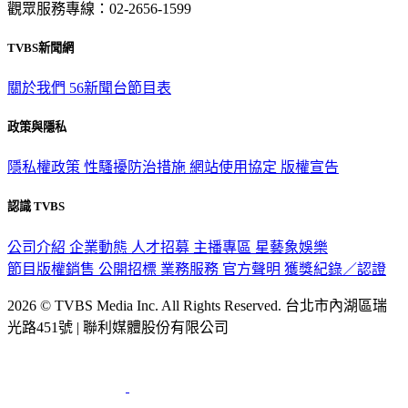
觀眾服務專線：02-2656-1599
TVBS新聞網
關於我們
56新聞台節目表
政策與隱私
隱私權政策
性騷擾防治措施
網站使用協定
版權宣告
認識 TVBS
公司介紹
企業動態
人才招募
主播專區
星藝象娛樂
節目版權銷售
公開招標
業務服務
官方聲明
獲獎紀錄／認證
2026 © TVBS Media Inc. All Rights Reserved. 台北市內湖區瑞
光路451號 | 聯利媒體股份有限公司