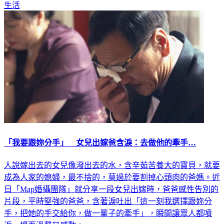
生活
「我要跟妳分手」 女兒出嫁爸含淚：去做他的牽手…
人說嫁出去的女兒像潑出去的水，含辛茹苦養大的寶貝，就要
成為人家的媳婦，最不捨的，莫過於要割掉心頭肉的爸媽。近
日「Map婚攝團隊」就分享一段女兒出嫁時，爸爸感性告別的
片段，平時堅強的爸爸，含著淚吐出「這一刻我選擇跟妳分
手，把她的手交給你，做一輩子的牽手」，瞬間讓眾人都噴