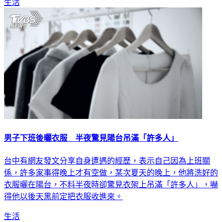
生活
男子下班後曬衣服 半夜驚見陽台吊滿「許多人」
台中有網友發文分享自身遭遇的經歷，表示自己因為上班關
係，許多家事得晚上才有空做，某次夏天的晚上，他將洗好的
衣服曬在陽台，不料半夜時卻驚見衣架上吊滿「許多人」，嚇
得他以後天黑前定把衣服收進來。
生活