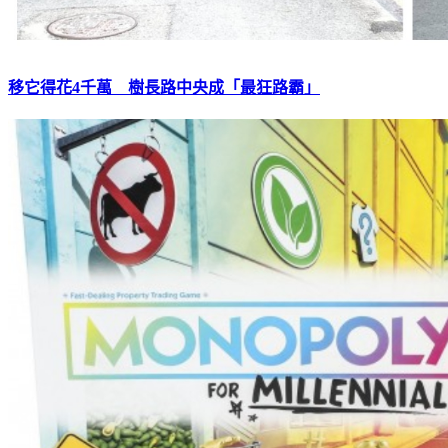
移它得花4千萬 樹長路中央成「最狂路霸」