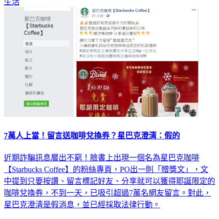
生活
7萬人上當！留言送咖啡兌換券？星巴克澄清：假的
近期詐騙訊息層出不窮！臉書上出現一個名為星巴克咖啡
【Starbucks Coffee】的粉絲專頁，PO出一則「贈獎文」，文
中提到只要按讚、留言標記好友、分享就可以獲得耶誕限定的
咖啡兌換券，不到一天，已吸引超過7萬名網友留言。對此，
星巴克澄清是假消息，並已經採取法律行動。