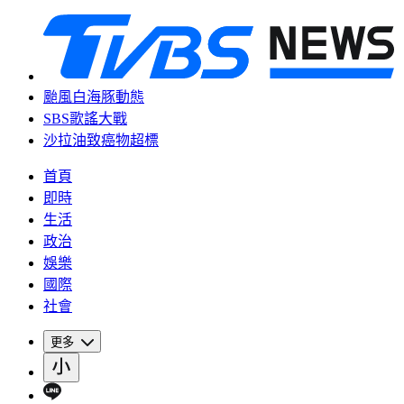
颱風白海豚動態
SBS歌謠大戰
沙拉油致癌物超標
首頁
即時
生活
政治
娛樂
國際
社會
更多