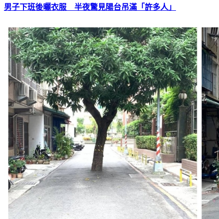
男子下班後曬衣服 半夜驚見陽台吊滿「許多人」