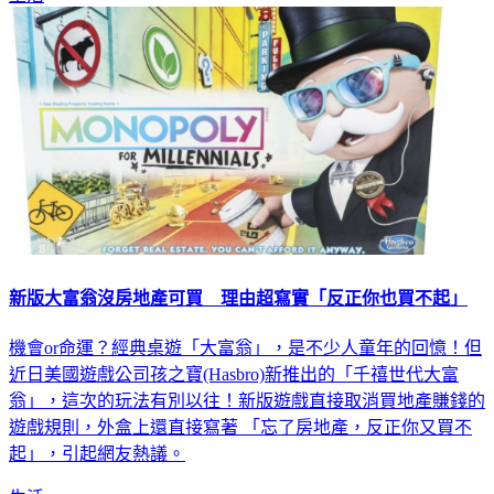
新版大富翁沒房地產可買 理由超寫實「反正你也買不起」
機會or命運？經典桌遊「大富翁」，是不少人童年的回憶！但
近日美國遊戲公司孩之寶(Hasbro)新推出的「千禧世代大富
翁」，這次的玩法有別以往！新版遊戲直接取消買地產賺錢的
遊戲規則，外盒上還直接寫著 「忘了房地產，反正你又買不
起」，引起網友熱議。