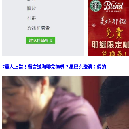
7萬人上當！留言送咖啡兌換券？星巴克澄清：假的