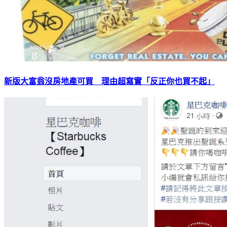
新版大富翁沒房地產可買 理由超寫實「反正你也買不起」