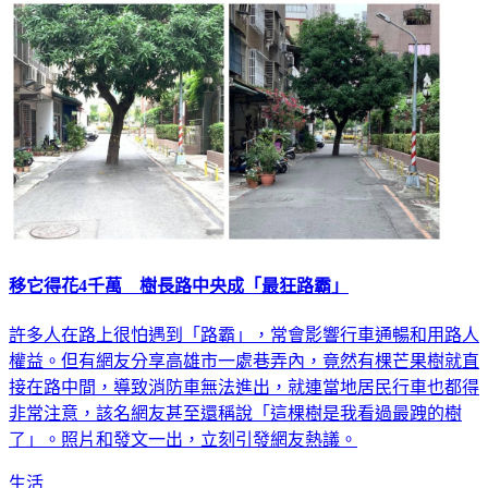
移它得花4千萬 樹長路中央成「最狂路霸」
許多人在路上很怕遇到「路霸」，常會影響行車通暢和用路人
權益。但有網友分享高雄市一處巷弄內，竟然有棵芒果樹就直
接在路中間，導致消防車無法進出，就連當地居民行車也都得
非常注意，該名網友甚至還稱說「這棵樹是我看過最跩的樹
了」。照片和發文一出，立刻引發網友熱議。
生活