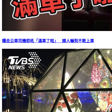
爆走公車司機怒吼「滿車了啦」 婦人嚇到不敢上車