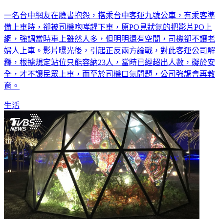
一名台中網友在臉書抱怨，搭乘台中客運九號公車，有乘客準
備上車時，卻被司機咆哮趕下車，原PO見狀氣的把影片PO上
網，強調當時車上雖然人多，但明明還有空間，司機卻不讓老
婦人上車。影片曝光後，引起正反兩方論戰，對此客運公司解
釋，根據規定站位只能容納23人，當時已經超出人數，礙於安
全，才不讓民眾上車，而至於司機口氣問題，公司強調會再教
育。
生活