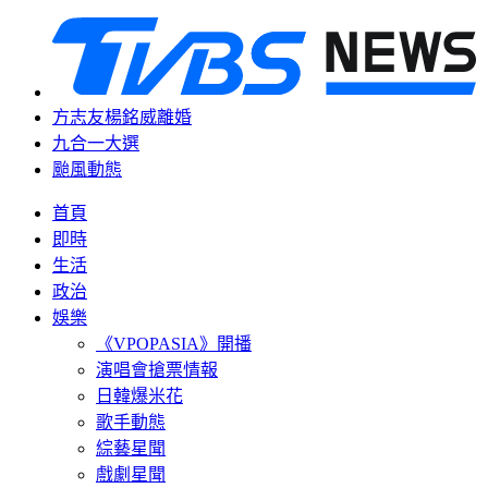
方志友楊銘威離婚
九合一大選
颱風動態
首頁
即時
生活
政治
娛樂
《VPOPASIA》開播
演唱會搶票情報
日韓爆米花
歌手動態
綜藝星聞
戲劇星聞