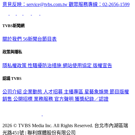
意見反映：service@tvbs.com.tw
觀眾服務專線：02-2656-1599
TVBS新聞網
關於我們
56新聞台節目表
政策與隱私
隱私權政策
性騷擾防治措施
網站使用協定
版權宣告
認識 TVBS
公司介紹
企業動態
人才招募
主播專區
星藝象娛樂
節目版權
銷售
公開招標
業務服務
官方聲明
獲獎紀錄／認證
2026 © TVBS Media Inc. All Rights Reserved. 台北市內湖區瑞
光路451號 | 聯利媒體股份有限公司