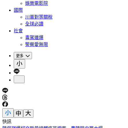
娛樂電影院
國際
川普對等關稅
全球必讀
社會
毒駕連爆
警察愛無限
更多
快訊