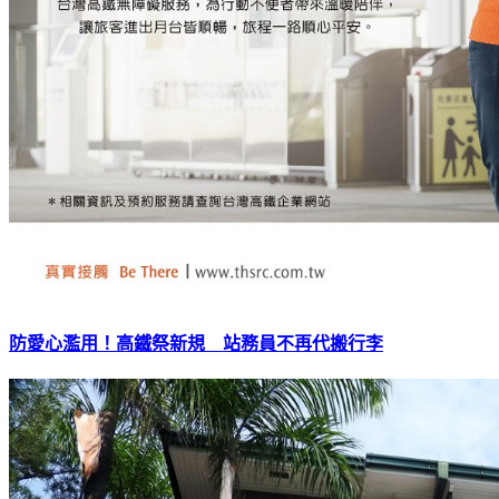
防愛心濫用！高鐵祭新規 站務員不再代搬行李