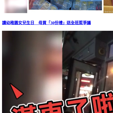
讀幼稚園女兒生日 母買「30份禮」送全班惹爭議