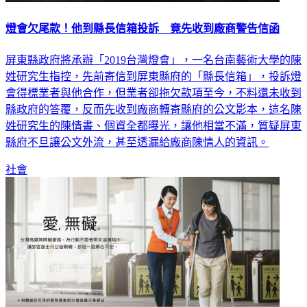
燈會欠尾款！他到縣長信箱投訴 竟先收到廠商警告信函
屏東縣政府將承辦「2019台灣燈會」，一名台南藝術大學的陳
姓研究生指控，先前寄信到屏東縣府的「縣長信箱」，投訴燈
會得標業者與他合作，但業者卻拖欠款項至今，不料還未收到
縣政府的答覆，反而先收到廠商轉寄縣府的公文影本，這名陳
姓研究生的陳情書、個資全都曝光，讓他相當不滿，質疑屏東
縣府不旦讓公文外流，甚至透漏給廠商陳情人的資訊。
社會