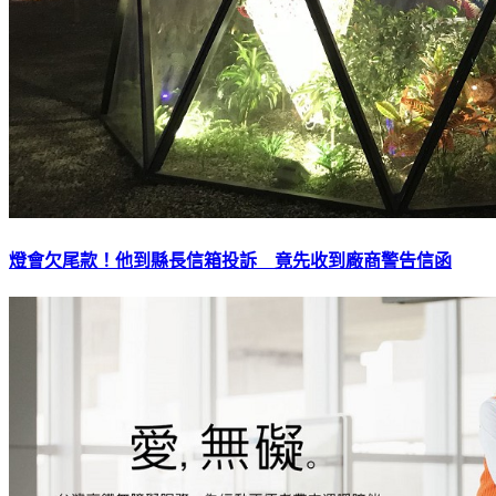
燈會欠尾款！他到縣長信箱投訴 竟先收到廠商警告信函