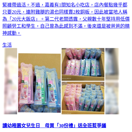
緊褲帶過活。不過，嘉義有1間知名小吃店，店內餐點幾乎都
只要20元，連附雞腿的湯也同樣賣2枚銅板，因此被當地人稱
為「20元大飯店」。第二代老闆透露，父親數十年堅持用低價
照顧勞工和學生，自己曾為此感到不滿，後來還是被爸爸的精
神感動。
生活
讀幼稚園女兒生日 母買「30份禮」送全班惹爭議