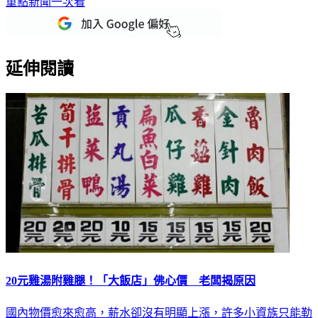
重點新聞一次看
延伸閱讀
20元雞湯附雞腿！「大飯店」佛心價 老闆揭原因
國內物價愈來愈高，薪水卻沒有明顯上漲，許多小資族只能勒