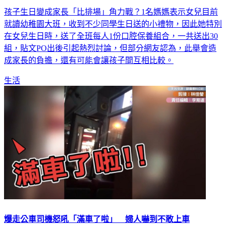
孩子生日變成家長「比排場」角力戰？1名媽媽表示女兒目前
就讀幼稚園大班，收到不少同學生日送的小禮物，因此她特別
在女兒生日時，送了全班每人1份口腔保養組合，一共送出30
組，貼文PO出後引起熱烈討論，但部分網友認為，此舉會造
成家長的負擔，還有可能會讓孩子間互相比較。
生活
爆走公車司機怒吼「滿車了啦」 婦人嚇到不敢上車