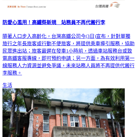
防愛心濫用！高鐵祭新規 站務員不再代搬行李
隨著人口步入高齡化，台灣高鐵公司今(3日)宣布，針對單獨
旅行之年長旅客或行動不便旅客，將提供乘車導引服務，協助
民眾進出站；旅客最遲在發車1小時前，透過車站服務台或致
電高鐵客服專線，即可預約申請；另一方面，為有效利用第一
線服務人力資源並避免爭議，未來站務人員將不再提供代搬行
李服務。
生活