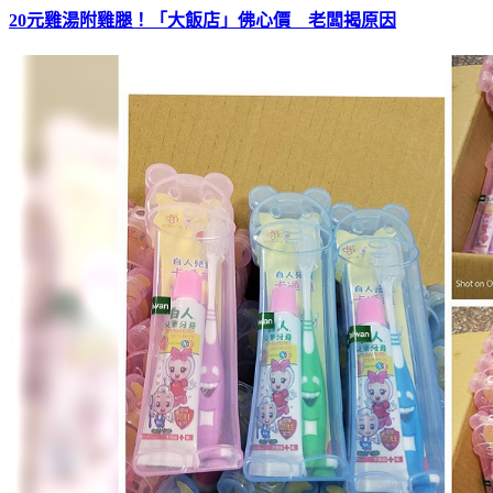
20元雞湯附雞腿！「大飯店」佛心價 老闆揭原因