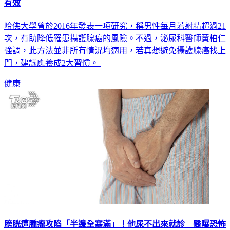
有效
哈佛大學曾於2016年發表一項研究，稱男性每月若射精超過21
次，有助降低罹患攝護腺癌的風險。不過，泌尿科醫師黃柏仁
強調，此方法並非所有情況均適用，若真想避免攝護腺癌找上
門，建議應養成2大習慣。
健康
膀胱遭腫瘤攻陷「半邊全塞滿」！他尿不出來就診 醫曝恐怖