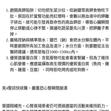
避開高鉀陷阱：
切勿把生菜沙拉、低鈉鹽等高鉀食物吃下
肚，原因在於當腎功能亮紅燈時，會難以將血液中的鉀離
子排出，故可能引發具致命性的高血鉀症，導致心臟瞬間
停止跳動或心律不整，建議吃蔬菜要先川燙、把鉀離子煮
掉。
嚴格控鈉與精準限水：
鹽巴（鈉）會把水分鎖在體內，平
時要避開所有加工食品及湯汁；水分方面，則要聽從主治
醫師建議，通常是每日1000~1500cc內。
優質適量蛋白質：
含氮廢物可能會毒害腎臟，但為了維持
心肌營養，應適當攝取高生理價的優質蛋白質（魚肉、雞
肉、雞蛋、豆腐），同時拒吃烤肉或吃到飽。
見4警訊快就醫，嚴重恐心腎瞬間崩潰
曾國翔補充，心腎衰竭患者仍可透過適當的活動來維持肌力，