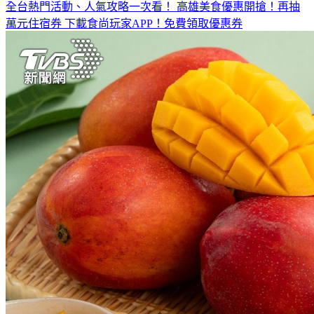
全台熱門活動、人氣攻略一次看！
高雄美食優惠開搶！再抽
萬元住宿券
下載食尚玩家APP！免費領取優惠券