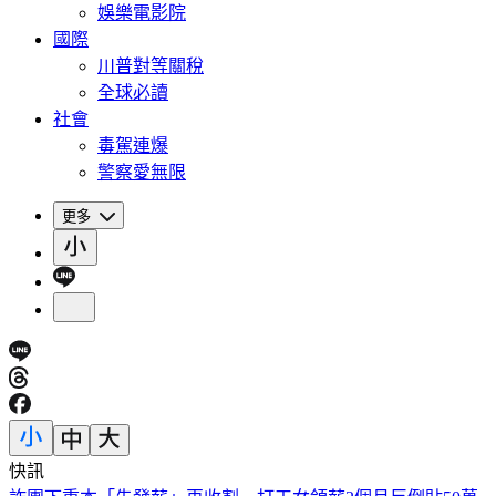
娛樂電影院
國際
川普對等關稅
全球必讀
社會
毒駕連爆
警察愛無限
更多
快訊