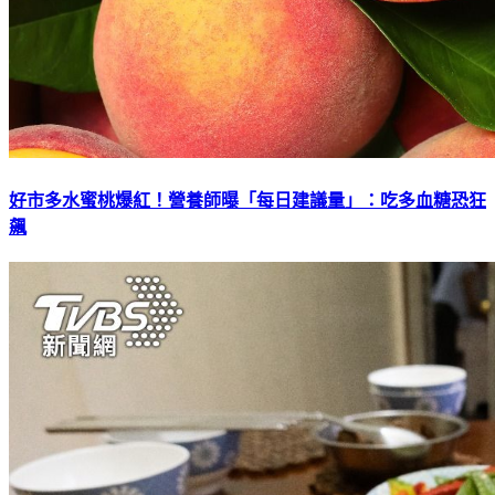
好市多水蜜桃爆紅！營養師曝「每日建議量」：吃多血糖恐狂
飆