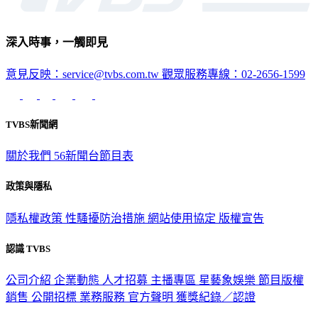
深入時事，一觸即見
意見反映：service@tvbs.com.tw
觀眾服務專線：02-2656-1599
TVBS新聞網
關於我們
56新聞台節目表
政策與隱私
隱私權政策
性騷擾防治措施
網站使用協定
版權宣告
認識 TVBS
公司介紹
企業動態
人才招募
主播專區
星藝象娛樂
節目版權
銷售
公開招標
業務服務
官方聲明
獲獎紀錄／認證