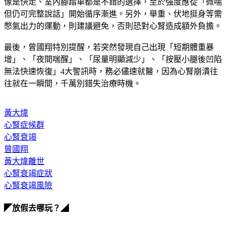
像是快走、室內腳踏車都是不錯的選擇，至於強度應從「微喘
但仍可完整說話」開始循序漸進。另外，舉重、伏地挺身等需
憋氣出力的運動，則建議避免，否則恐對心腎造成額外負擔。
最後，曾國翔特別提醒，若突然發現自己出現「短期體重暴
增」、「夜間喘醒」、「尿量明顯減少」、「按壓小腿後凹陷
無法快速恢復」4大警訊時，務必儘速就醫，因為心腎崩潰往
往就在一瞬間，千萬別錯失治療時機。
黃大煒
心腎症候群
心腎衰竭
曾國翔
黃大煒離世
心腎衰竭症狀
心腎衰竭風險
◤放假去哪玩？◢