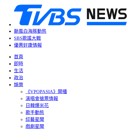
颱風白海豚動態
SBS歌謠大戰
優惠好康情報
首頁
即時
生活
政治
娛樂
《VPOPASIA》開播
演唱會搶票情報
日韓爆米花
歌手動態
綜藝星聞
戲劇星聞