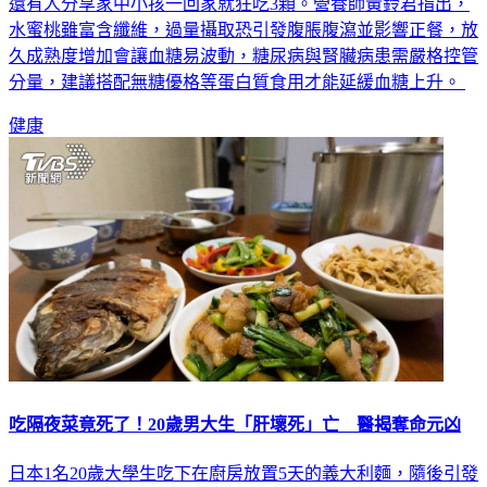
還有人分享家中小孩一回家就狂吃3顆。營養師黃鈴君指出，
水蜜桃雖富含纖維，過量攝取恐引發腹脹腹瀉並影響正餐，放
久成熟度增加會讓血糖易波動，糖尿病與腎臟病患需嚴格控管
分量，建議搭配無糖優格等蛋白質食用才能延緩血糖上升。
健康
吃隔夜菜竟死了！20歲男大生「肝壞死」亡 醫揭奪命元凶
日本1名20歲大學生吃下在廚房放置5天的義大利麵，隨後引發