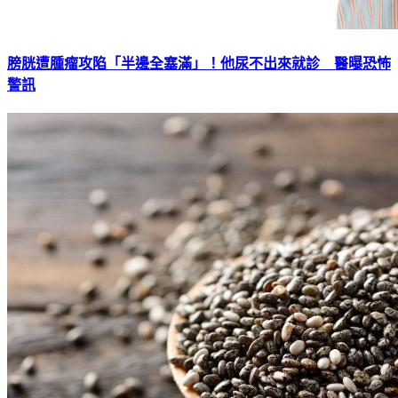
膀胱遭腫瘤攻陷「半邊全塞滿」！他尿不出來就診 醫曝恐怖
警訊