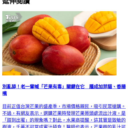
延伸閱讀
別亂舔！老一輩喊「芒果有毒」關鍵在它 腫成加菲貓、香腸
嘴
目前正值台灣芒果的盛產季，市場價格親民，吸引民眾搶購。
不過，有網友表示，選購芒果時發現芒果蒂頭處流出汁液，是
「甜到出蜜」的現象嗎？對此，水果商提醒，這其實是致敏的
樹液，千萬不可當成蜜汁舔食！醫師也表示，芒果樹的乳汁可