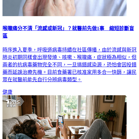
喉嚨痛分不清「流感或新冠」？就醫前先做1事 縮短診斷盲
區
時序進入夏季，呼吸道病毒持續在社區傳播，由於流感與新冠
肺炎初期同樣會出現發燒、咳嗽、喉嚨痛，症狀極為相似，但
兩者的抗病毒藥物完全不同，一旦搞錯感染源，恐怕會因投錯
藥而延誤治療先機。目前食藥署已核准家用多合一快篩，讓民
眾在就醫前能先自行分辨病毒類型。
健康