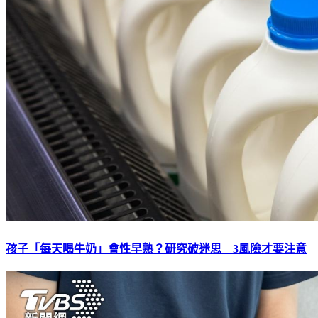
孩子「每天喝牛奶」會性早熟？研究破迷思 3風險才要注意