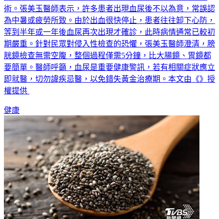
術。張美玉醫師表示，許多患者出現血尿後不以為意，常誤認
為中暑或疲勞所致。由於出血很快停止，患者往往卸下心防，
等到半年或一年後血尿再次出現才確診，此時病情通常已較初
期嚴重。針對民眾對侵入性檢查的恐懼，張美玉醫師澄清，膀
胱鏡檢查無需空腹，整個過程僅需5分鐘，比大腸鏡、胃鏡都
要簡單。醫師呼籲，血尿是重要健康警訊，若有相關症狀應立
即就醫，切勿諱疾忌醫，以免錯失黃金治療期。本文由《》授
權提供
健康