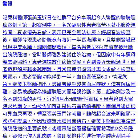
警訊
泌尿科醫師張美玉近日在社群平台分享兩起令人警醒的膀胱腫
瘤案例。第一起案例中，一名70歲男性患者痛苦捂著小腹衝進
診間，哀求優先看診，表示已完全無法排尿。經超音波檢查
後，醫師發現患者膀胱竟有將近一半長滿腫瘤，且雙側腎臟已
出現中度水腫。調閱病歷發現，這名患者早在4年前就被診斷
出膀胱腫瘤，當時醫師強烈建議住院治療，但因家中有年邁母
親需要照料，患者選擇放任病情發展。直到最近母親過世，患
者發現解尿越來越困難，且常感疲勞虛弱才再次求診。檢查結
果顯示，患者腎臟功能僅剩一半，血色素低至6.0，情況危
急。張美玉醫師指出，該患者幾乎沒有血尿症狀，僅有解尿困
難，容易被誤認為攝護腺肥大而延誤診斷。第二起案例涉及一
名不到50歲的男性，近3個月出現間斷性血尿。患者曾到大醫
院求診兩次，均被告知可能是結石需持續追蹤。兩個月後肉眼
可見血尿再現，轉至張美玉門診就醫。雖然超音波未明確顯示
膀胱壁變厚，但因腎臟無水腫且無結石，張美玉醫師認為這是
膀胱腫瘤的重要訊號。後續電腦斷層掃描確實發現約2公分腫
瘤，疑似已侵入肌肉層，隨即安排住院進行雷射腫瘤刮除手