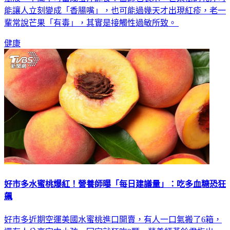
能讓人立刻變成「香腸嘴」，也可能過幾天才出現紅疹，老一
輩常說芒果「有毒」，其實是接觸性過敏所致。
健康
好市多水蜜桃爆紅！營養師曝「每日建議量」：吃多血糖恐狂
飆
好市多近期空運美國水蜜桃進口開賣，有人一口氣搬了6箱，