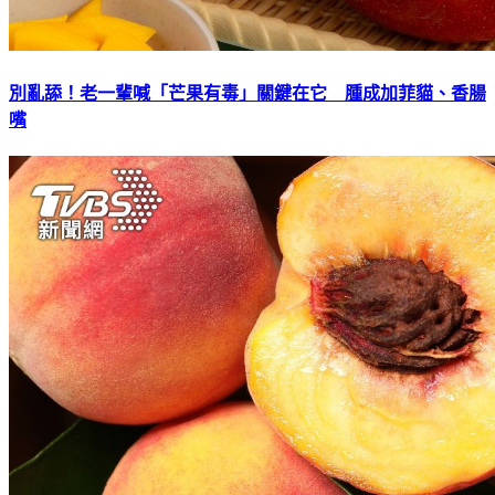
別亂舔！老一輩喊「芒果有毒」關鍵在它 腫成加菲貓、香腸
嘴