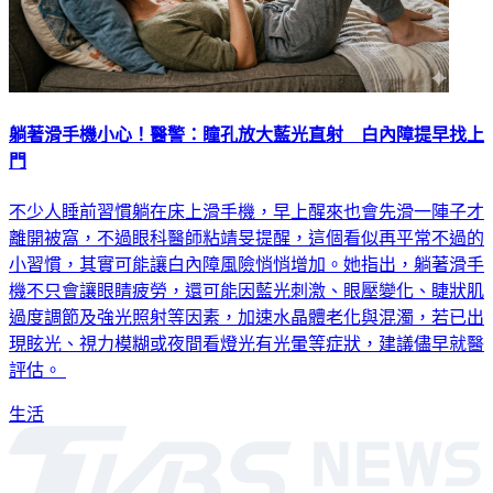
躺著滑手機小心！醫警：瞳孔放大藍光直射 白內障提早找上
門
不少人睡前習慣躺在床上滑手機，早上醒來也會先滑一陣子才
離開被窩，不過眼科醫師粘靖旻提醒，這個看似再平常不過的
小習慣，其實可能讓白內障風險悄悄增加。她指出，躺著滑手
機不只會讓眼睛疲勞，還可能因藍光刺激、眼壓變化、睫狀肌
過度調節及強光照射等因素，加速水晶體老化與混濁，若已出
現眩光、視力模糊或夜間看燈光有光暈等症狀，建議儘早就醫
評估。
生活