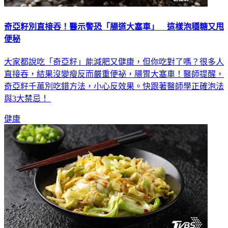
奇亞籽別直接吞！醫示警恐「腸道大塞車」 這樣泡穩糖又甩
便秘
大家都說吃「奇亞籽」能減肥又健康，但你吃對了嗎？很多人
直接吞，結果沒變瘦反而嚴重便祕，腸胃大塞車！醫師提醒，
奇亞籽千萬別吃錯方法，小心反效果。快跟著醫師學正確泡法
與3大禁忌！
健康