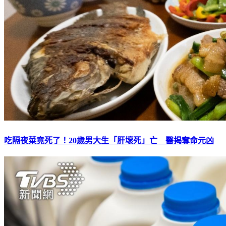
吃隔夜菜竟死了！20歲男大生「肝壞死」亡 醫揭奪命元凶