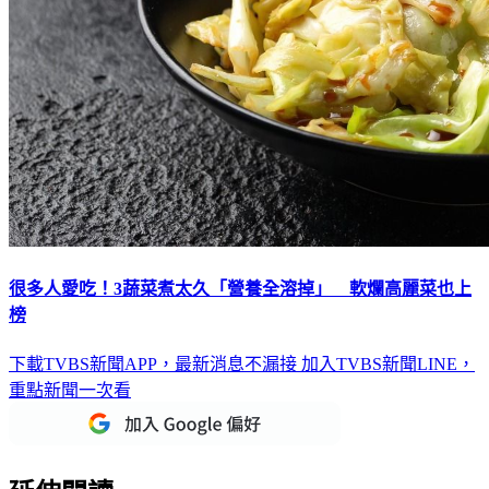
很多人愛吃！3蔬菜煮太久「營養全溶掉」 軟爛高麗菜也上
榜
下載TVBS新聞APP，最新消息不漏接
加入TVBS新聞LINE，
重點新聞一次看