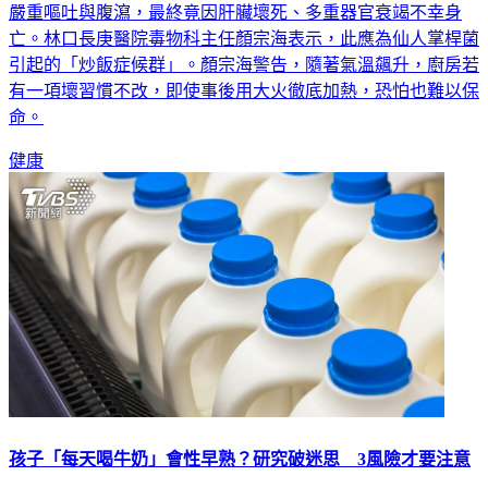
嚴重嘔吐與腹瀉，最終竟因肝臟壞死、多重器官衰竭不幸身
亡。林口長庚醫院毒物科主任顏宗海表示，此應為仙人掌桿菌
引起的「炒飯症候群」。顏宗海警告，隨著氣溫飆升，廚房若
有一項壞習慣不改，即使事後用大火徹底加熱，恐怕也難以保
命。
健康
孩子「每天喝牛奶」會性早熟？研究破迷思 3風險才要注意