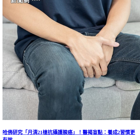
哈佛研究「月清21槍抗攝護腺癌」！醫揭盲點：養成2習慣更
有效