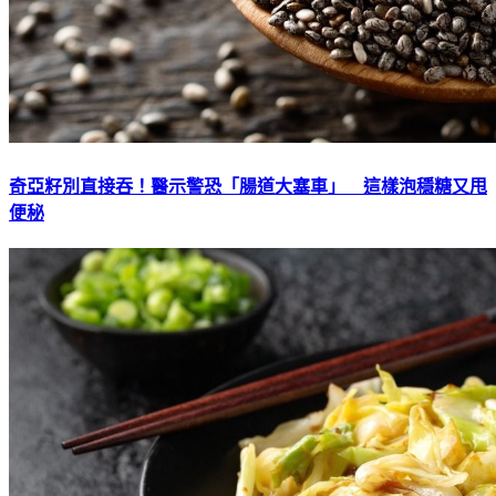
奇亞籽別直接吞！醫示警恐「腸道大塞車」 這樣泡穩糖又甩
便秘