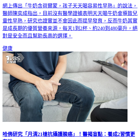
網上傳出「牛奶含荷爾蒙，孩子天天喝容易性早熟」的說法，
醫師陳奕成指出，目前沒有醫學證據表明天天喝牛奶會導致兒
童性早熟，研究也證實並不會因此而提早發育，反而牛奶其實
是成長期的優質營養來源，每天1到2杯、約240到480毫升，絕
對是安全而且幫助長高的選擇。
健康
哈佛研究「月清21槍抗攝護腺癌」！醫揭盲點：養成2習慣更