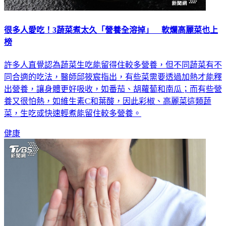
很多人愛吃！3蔬菜煮太久「營養全溶掉」 軟爛高麗菜也上
榜
許多人直覺認為蔬菜生吃能留得住較多營養，但不同蔬菜有不
同合適的吃法，醫師邱筱宸指出，有些菜需要透過加熱才能釋
出營養，讓身體更好吸收，如番茄、胡蘿蔔和南瓜；而有些營
養又很怕熱，如維生素C和葉酸，因此彩椒、高麗菜這類蔬
菜，生吃或快速輕煮能留住較多營養。
健康