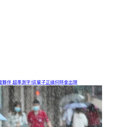
靈夥伴
超準測字!這輩子正緣何時會出現