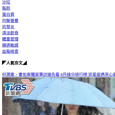
沙拉
脂肪
蛋白質
均衡營養
抗發炎
清淡飲食
體重管理
腸道敏感
血脂檢查
◤人氣夯文◢
何潤東、曹佑寧獨家專訪搶先看
8月緣分排行榜 這星座遇見心