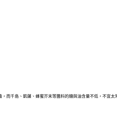
擔，而千島、凱薩、蜂蜜芥末等醬料的糖與油含量不低，不宜太常