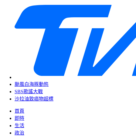
颱風白海豚動態
SBS歌謠大戰
沙拉油致癌物超標
首頁
即時
生活
政治