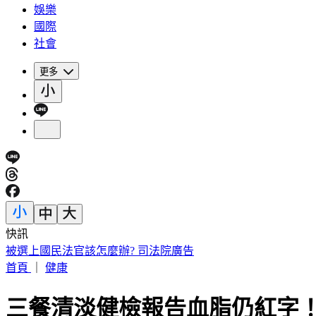
娛樂
國際
社會
更多
快訊
被選上國民法官該怎麼辦? 司法院廣告
首頁
｜
健康
三餐清淡健檢報告血脂仍紅字！