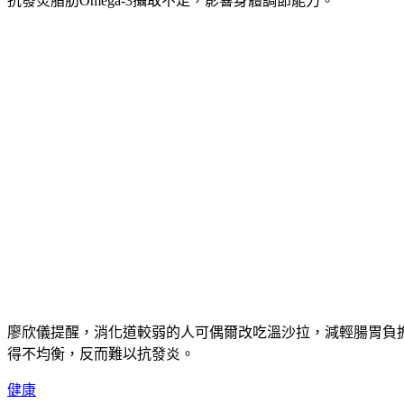
抗發炎脂肪Omega-3攝取不足，影響身體調節能力。
廖欣儀提醒，消化道較弱的人可偶爾改吃溫沙拉，減輕腸胃負
得不均衡，反而難以抗發炎。
健康