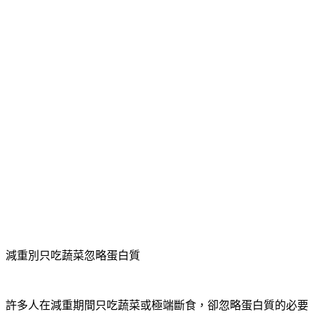
減重別只吃蔬菜忽略蛋白質
許多人在減重期間只吃蔬菜或極端斷食，卻忽略蛋白質的必要
性，導致肝細胞修復材料不足，進而影響肝臟功能。減重時用