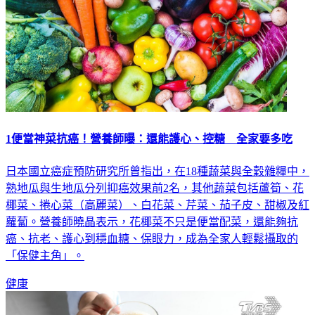
1便當神菜抗癌！營養師曝：還能護心、控糖 全家要多吃
日本國立癌症預防研究所曾指出，在18種蔬菜與全穀雜糧中，
熟地瓜與生地瓜分列抑癌效果前2名，其他蔬菜包括蘆筍、花
椰菜、捲心菜（高麗菜）、白花菜、芹菜、茄子皮、甜椒及紅
蘿蔔。營養師曉晶表示，花椰菜不只是便當配菜，還能夠抗
癌、抗老、護心到穩血糖、保眼力，成為全家人輕鬆攝取的
「保健主角」。
健康