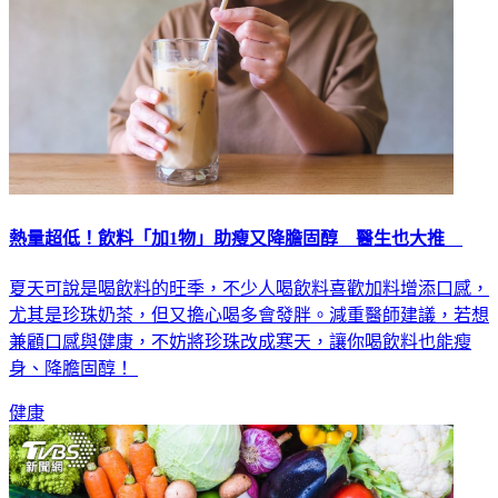
熱量超低！飲料「加1物」助瘦又降膽固醇 醫生也大推
夏天可說是喝飲料的旺季，不少人喝飲料喜歡加料增添口感，
尤其是珍珠奶茶，但又擔心喝多會發胖。減重醫師建議，若想
兼顧口感與健康，不妨將珍珠改成寒天，讓你喝飲料也能瘦
身、降膽固醇！
健康