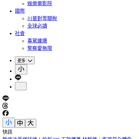
娛樂電影院
國際
川普對等關稅
全球必讀
社會
毒駕連爆
警察愛無限
更多
快訊