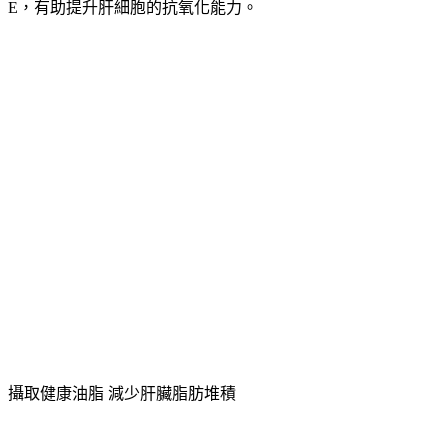
攝取健康油脂 減少肝臟脂肪堆積
有了深色蔬菜，也要有對的伙伴。趙函穎建議，選擇健康油脂