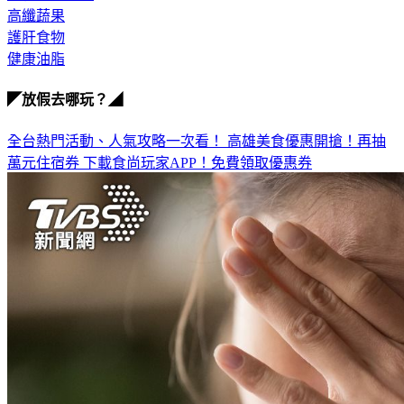
護肝食物
健康油脂
◤放假去哪玩？◢
全台熱門活動、人氣攻略一次看！
高雄美食優惠開搶！再抽
萬元住宿券
下載食尚玩家APP！免費領取優惠券