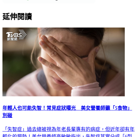
延伸閱讀
年輕人也可能失智！常見症狀曝光 美女營養師籲「5食物」
別碰
「失智症」過去總被視為年老長輩專有的病症，但近年卻有年
輕化的趨勢！美女營養師高敏敏指出，失智症其實分成「6型
態」，像是腦霧、健忘、動作變慢等都屬於初老症狀，呼籲民