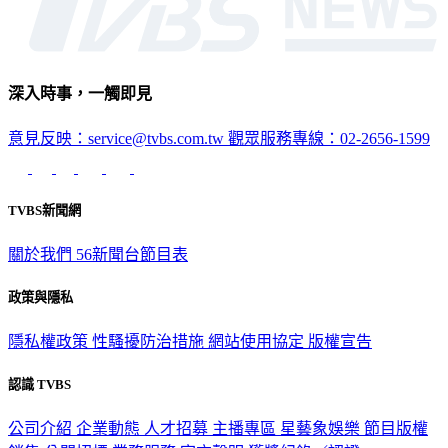
深入時事，一觸即見
意見反映：service@tvbs.com.tw
觀眾服務專線：02-2656-1599
TVBS新聞網
關於我們
56新聞台節目表
政策與隱私
隱私權政策
性騷擾防治措施
網站使用協定
版權宣告
認識 TVBS
公司介紹
企業動態
人才招募
主播專區
星藝象娛樂
節目版權
銷售
公開招標
業務服務
官方聲明
獲獎紀錄／認證