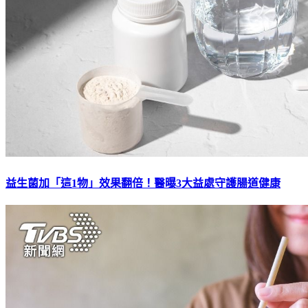
益生菌加「這1物」效果翻倍！醫曝3大益處守護腸道健康