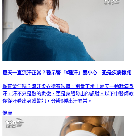
夏天一直流汗正常？醫示警「6種汗」要小心 恐是疾病徵兆
你有黃汗嗎？流汗染衣還有味道，別當正常！夏天一動就滿身
汗，汗不只是熱的象徵，更是身體發出的訊號。以下中醫師教
你從汗看出身體警訊，分辨6種出汗異常。
健康