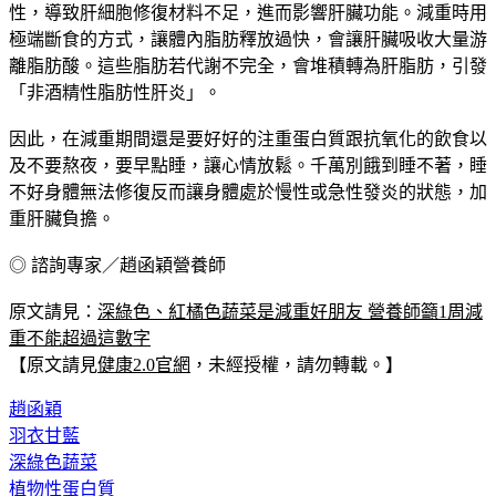
極端斷食的方式，讓體內脂肪釋放過快，會讓肝臟吸收大量游
離脂肪酸。這些脂肪若代謝不完全，會堆積轉為肝脂肪，引發
「非酒精性脂肪性肝炎」。
因此，在減重期間還是要好好的注重蛋白質跟抗氧化的飲食以
及不要熬夜，要早點睡，讓心情放鬆。千萬別餓到睡不著，睡
不好身體無法修復反而讓身體處於慢性或急性發炎的狀態，加
重肝臟負擔。
◎ 諮詢專家／趙函穎營養師
原文請見：
深綠色、紅橘色蔬菜是減重好朋友 營養師籲1周減
重不能超過這數字
【原文請見
健康2.0官網
，未經授權，請勿轉載。】
趙函穎
羽衣甘藍
深綠色蔬菜
植物性蛋白質
高纖蔬果