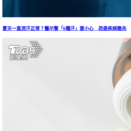
夏天一直流汗正常？醫示警「6種汗」要小心 恐是疾病徵兆