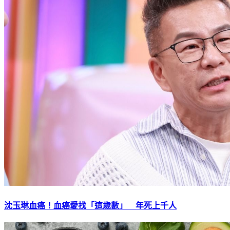
沈玉琳血癌！血癌愛找「這歲數」 年死上千人