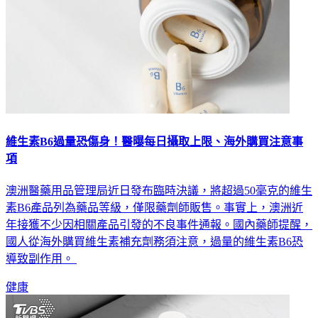
維生素B6過量恐傷身！醫曝每日攝取上限、海外購買注意事
項
澳洲醫藥用品管理局近日發布臨時決議，將超過50毫克的維生
素B6產品列為藥品等級，僅限藥劑師販售。事實上，澳洲近
年接獲不少因相關產品引發的不良事件通報。國內藥師提醒，
國人從海外購買維生素補充劑務須注意，過量的維生素B6恐
導致副作用。
健康