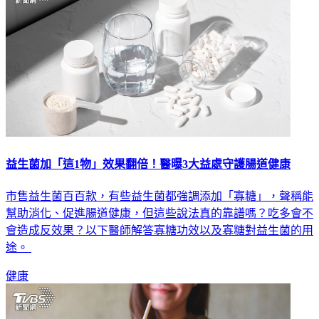
益生菌加「這1物」效果翻倍！醫曝3大益處守護腸道健康
市售益生菌百百款，有些益生菌都強調添加「寡糖」，聲稱能
幫助消化、促進腸道健康，但這些說法真的靠譜嗎？吃多會不
會造成反效果？以下醫師解答寡糖功效以及寡糖對益生菌的用
途。
健康