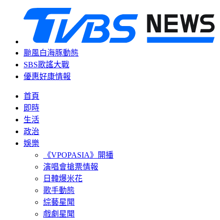
颱風白海豚動態
SBS歌謠大戰
優惠好康情報
首頁
即時
生活
政治
娛樂
《VPOPASIA》開播
演唱會搶票情報
日韓爆米花
歌手動態
綜藝星聞
戲劇星聞