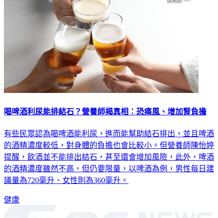
喝啤酒利尿能排結石？營養師揭真相：恐痛風、增加腎負擔
有些民眾認為喝啤酒能利尿，進而能幫助結石排出，並且啤酒
的酒精濃度較低，對身體的負擔也會比較小。但營養師陳怡婷
提醒，飲酒並不能排出結石，甚至還會增加風險，此外，啤酒
的酒精濃度雖然不高，但仍要限量，以啤酒為例，男性每日建
議量為720毫升、女性則為360毫升。
健康