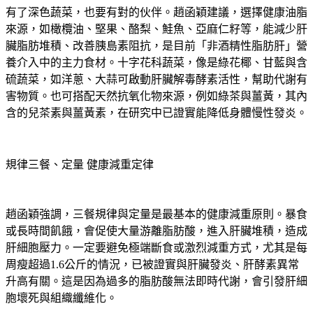
來源，如橄欖油、堅果、酪梨、鮭魚、亞麻仁籽等，能減少肝
臟脂肪堆積、改善胰島素阻抗，是目前「非酒精性脂肪肝」營
養介入中的主力食材。十字花科蔬菜，像是綠花椰、甘藍與含
硫蔬菜，如洋蔥、大蒜可啟動肝臟解毒酵素活性，幫助代謝有
害物質。也可搭配天然抗氧化物來源，例如綠茶與薑黃，其內
含的兒茶素與薑黃素，在研究中已證實能降低身體慢性發炎。
規律三餐、定量 健康減重定律
趙函穎強調，三餐規律與定量是最基本的健康減重原則。暴食
或長時間飢餓，會促使大量游離脂肪酸，進入肝臟堆積，造成
肝細胞壓力。一定要避免極端斷食或激烈減重方式，尤其是每
周瘦超過1.6公斤的情況，已被證實與肝臟發炎、肝酵素異常
升高有關。這是因為過多的脂肪酸無法即時代謝，會引發肝細
胞壞死與組織纖維化。