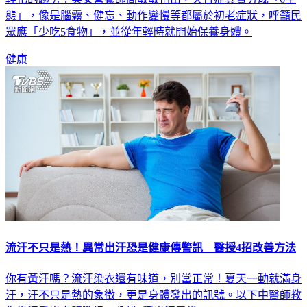
眾應「少吃5食物」，並從年輕時就開始保養身體。
健康
流汗不只是熱！異常出汗恐是健康傳警訊 醫授4招改善方法
你有黃汗嗎？流汗染衣還有味道，別當正常！夏天一動就滿身
汗，汗不只是熱的象徵，更是身體發出的訊號。以下中醫師教
你從汗看出身體警訊，分辨6種出汗異常。