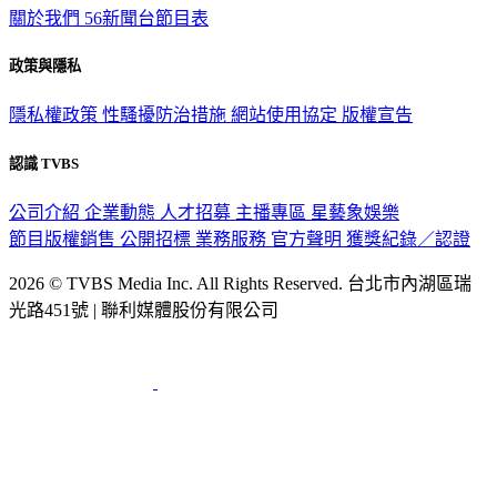
政策與隱私
隱私權政策
性騷擾防治措施
網站使用協定
版權宣告
認識 TVBS
公司介紹
企業動態
人才招募
主播專區
星藝象娛樂
節目版權銷售
公開招標
業務服務
官方聲明
獲獎紀錄／認證
2026 © TVBS Media Inc. All Rights Reserved. 台北市內湖區瑞
光路451號 | 聯利媒體股份有限公司