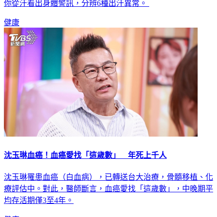
健康
沈玉琳血癌！血癌愛找「這歲數」 年死上千人
沈玉琳罹患血癌（白血病），已轉送台大治療，骨髓移植、化
療評估中。對此，醫師斷言，血癌愛找「這歲數」，中晚期平
均存活期僅3至4年。
健康