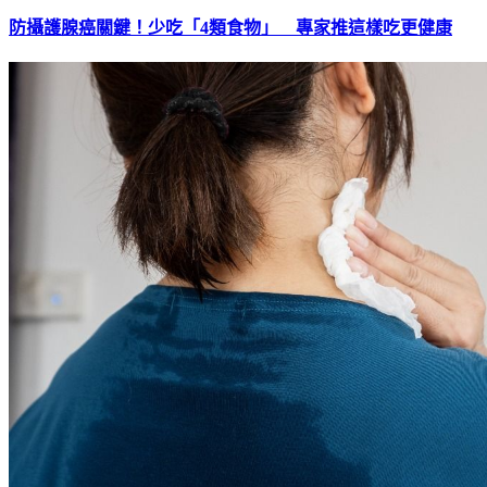
防攝護腺癌關鍵！少吃「4類食物」 專家推這樣吃更健康