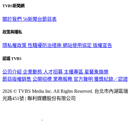
TVBS新聞網
關於我們
56新聞台節目表
政策與隱私
隱私權政策
性騷擾防治措施
網站使用協定
版權宣告
認識 TVBS
公司介紹
企業動態
人才招募
主播專區
星藝象娛樂
節目版權銷售
公開招標
業務服務
官方聲明
獲獎紀錄／認證
2026 © TVBS Media Inc. All Rights Reserved. 台北市內湖區瑞
光路451號 | 聯利媒體股份有限公司