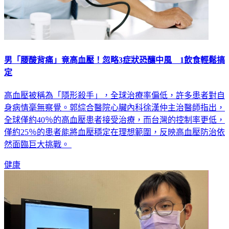
男「腰酸背痛」竟高血壓！忽略3症狀恐釀中風 1飲食輕鬆搞
定
高血壓被稱為「隱形殺手」，全球治療率偏低，許多患者對自
身病情毫無察覺。郭綜合醫院心臟內科徐漢仲主治醫師指出，
全球僅約40％的高血壓患者接受治療，而台灣的控制率更低，
僅約25％的患者能將血壓穩定在理想範圍，反映高血壓防治依
然面臨巨大挑戰。
健康