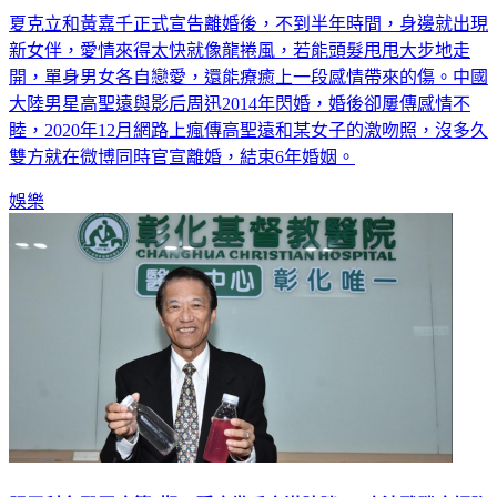
夏克立和黃嘉千正式宣告離婚後，不到半年時間，身邊就出現
新女伴，愛情來得太快就像龍捲風，若能頭髮甩甩大步地走
開，單身男女各自戀愛，還能療癒上一段感情帶來的傷。中國
大陸男星高聖遠與影后周迅2014年閃婚，婚後卻屢傳感情不
睦，2020年12月網路上瘋傳高聖遠和某女子的激吻照，沒多久
雙方就在微博同時官宣離婚，結束6年婚姻。
娛樂