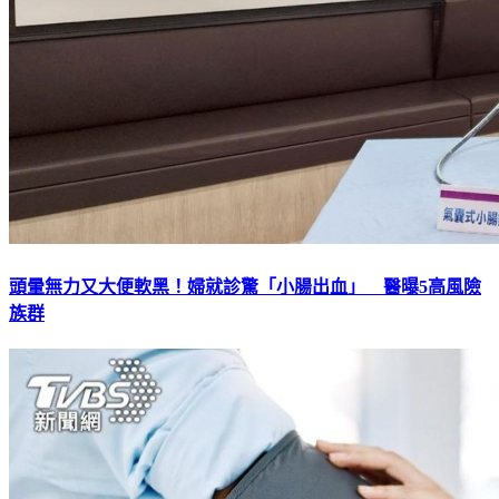
頭暈無力又大便軟黑！婦就診驚「小腸出血」 醫曝5高風險
族群