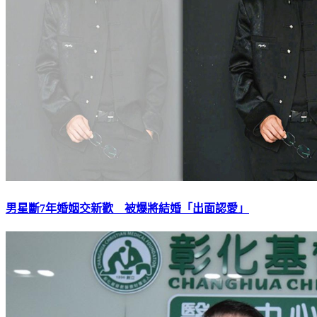
男星斷7年婚姻交新歡 被爆將結婚「出面認愛」