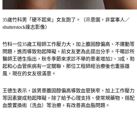
35歲竹科男「硬不起來」女友跑了。（示意圖，非當事人／
shutterstock達志影像）
竹科一位35歲工程師工作壓力大，加上膽固醇偏高、不運動等
問題，進而導致勃起障礙，前女友更為此提出分手。千暘診所
醫師王德生指出，秋冬季節來求診不舉的患者增加2、3成，勃
起和心血管疾病有一定關聯，那位工程師經治療後也重振雄
風，現在的女友很滿意。
王德生表示，該男患膽固醇偏高導致血管狹窄，加上工作壓力
等因素變成勃起障礙，除了給予心理支持、使常規藥物，搭配
血漿置換術（洗血）等治療，有改善高血脂問題。