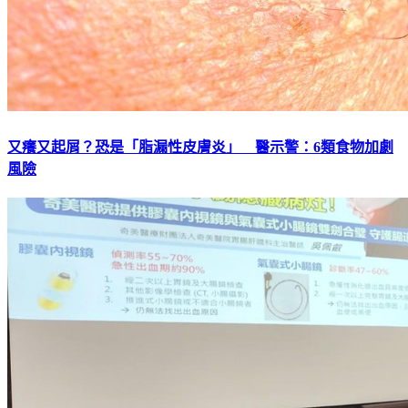
又癢又起屑？恐是「脂漏性皮膚炎」 醫示警：6類食物加劇
風險