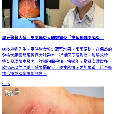
尾牙聚餐太多 男腹痛患大腸憩室炎「拖延恐釀腹膜炎」
60多歲劉先生，平時飲食較少蔬菜水果，常常便秘，在偶然的
健檢大腸鏡發現數個大腸憩室，近期因反覆腹痛、腹脹求診，
檢查發現憩室發炎，詳細詢問得知，快過年了聚餐次數增多，
飲食較以往油膩，蔬果攝取少，便祕的情況更加嚴重，給予藥
物治療並建議調整飲食。
生活