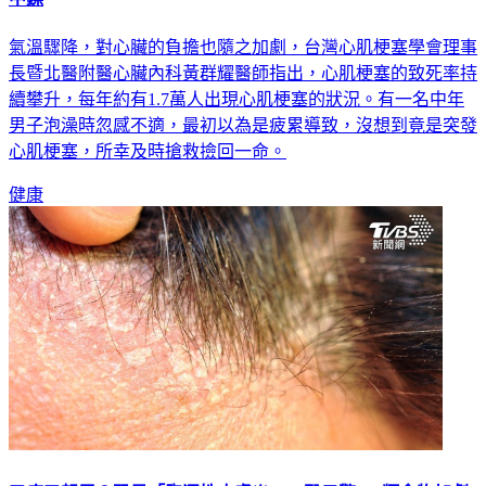
氣溫驟降，對心臟的負擔也隨之加劇，台灣心肌梗塞學會理事
長暨北醫附醫心臟內科黃群耀醫師指出，心肌梗塞的致死率持
續攀升，每年約有1.7萬人出現心肌梗塞的狀況。有一名中年
男子泡澡時忽感不適，最初以為是疲累導致，沒想到竟是突發
心肌梗塞，所幸及時搶救撿回一命。
健康