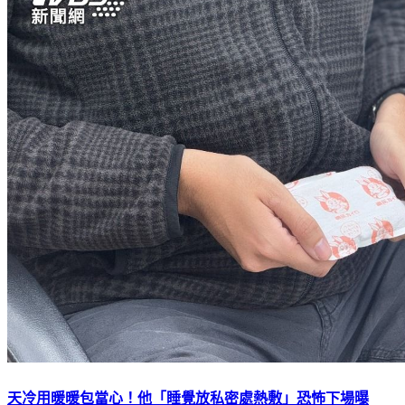
天冷用暖暖包當心！他「睡覺放私密處熱敷」恐怖下場曝