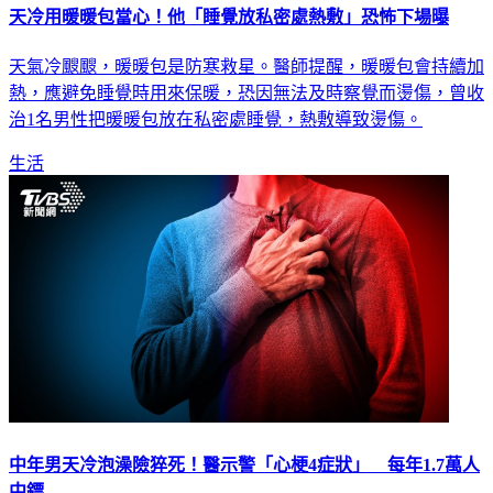
天冷用暖暖包當心！他「睡覺放私密處熱敷」恐怖下場曝
天氣冷颼颼，暖暖包是防寒救星。醫師提醒，暖暖包會持續加
熱，應避免睡覺時用來保暖，恐因無法及時察覺而燙傷，曾收
治1名男性把暖暖包放在私密處睡覺，熱敷導致燙傷。
生活
中年男天冷泡澡險猝死！醫示警「心梗4症狀」 每年1.7萬人
中鏢