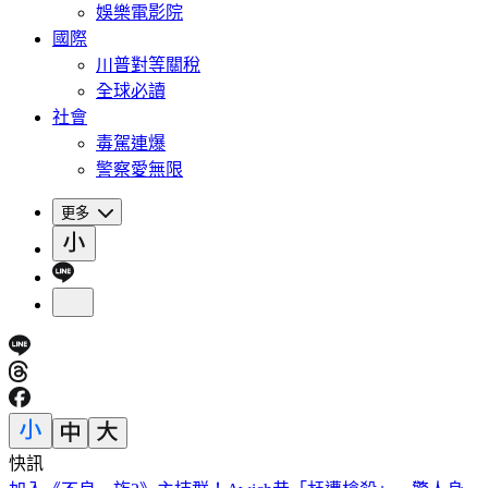
娛樂電影院
國際
川普對等關稅
全球必讀
社會
毒駕連爆
警察愛無限
更多
快訊