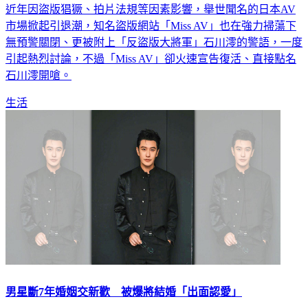
近年因盜版猖獗、拍片法規等因素影響，舉世聞名的日本AV
市場掀起引退潮，知名盜版網站「Miss AV」也在強力掃蕩下
無預警關閉、更被附上「反盜版大將軍」石川澪的警語，一度
引起熱烈討論，不過「Miss AV」卻火速宣告復活、直接點名
石川澪開嗆。
生活
男星斷7年婚姻交新歡 被爆將結婚「出面認愛」