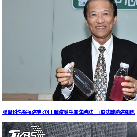
腸胃科名醫罹癌第3期！腫瘤幾乎塞滿膀胱 1療法戰勝癌細胞