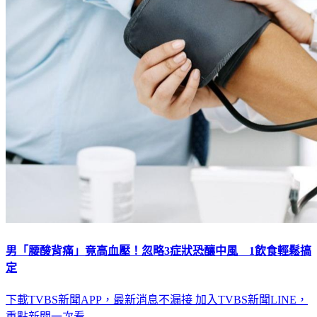
男「腰酸背痛」竟高血壓！忽略3症狀恐釀中風 1飲食輕鬆搞
定
下載TVBS新聞APP，最新消息不漏接
加入TVBS新聞LINE，
重點新聞一次看