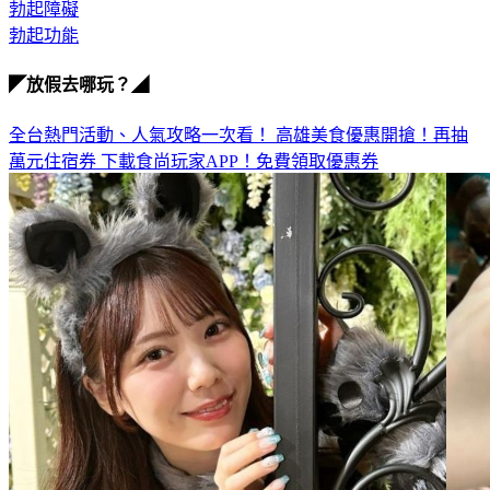
勃起障礙
勃起功能
◤放假去哪玩？◢
全台熱門活動、人氣攻略一次看！
高雄美食優惠開搶！再抽
萬元住宿券
下載食尚玩家APP！免費領取優惠券