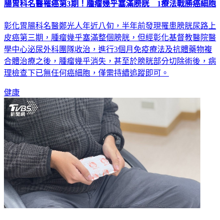
腸胃科名醫罹癌第3期！腫瘤幾乎塞滿膀胱 1療法戰勝癌細胞
彰化胃腸科名醫鄭光人年近八旬，半年前發現罹患膀胱尿路上
皮癌第三期，腫瘤幾乎塞滿整個膀胱，但經彰化基督教醫院醫
學中心泌尿外科團隊收治，進行3個月免疫療法及抗體藥物複
合體治療之後，腫瘤幾乎消失，甚至於膀胱部分切除術後，病
理檢查下已無任何癌細胞，僅需持續追蹤即可。
健康