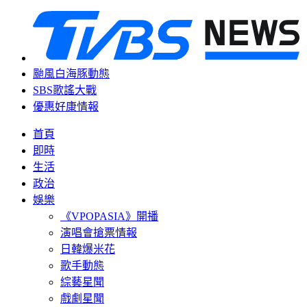
颱風白海豚動態
SBS歌謠大戰
優惠好康情報
首頁
即時
生活
政治
娛樂
《VPOPASIA》開播
演唱會搶票情報
日韓爆米花
歌手動態
綜藝星聞
戲劇星聞