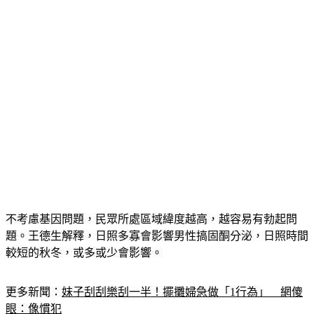
不考慮基因問題，民眾所處區域緯度越高，越容易有勃起問
題。王德生解釋，日照多寡會影響男性搞固酮分泌，日照時間
較短的秋冬，或多或少會影響。
更多新聞：
妹子刮刮樂刮一半！擺攤婦急做「1行為」　網傻
眼：像慣犯