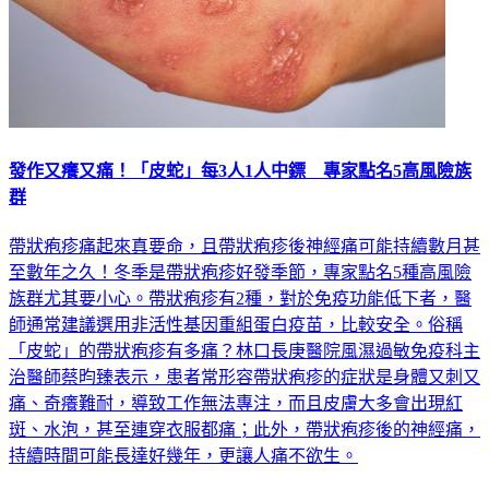
發作又癢又痛！「皮蛇」每3人1人中鏢 專家點名5高風險族
群
帶狀疱疹痛起來真要命，且帶狀疱疹後神經痛可能持續數月甚
至數年之久！冬季是帶狀疱疹好發季節，專家點名5種高風險
族群尤其要小心。帶狀疱疹有2種，對於免疫功能低下者，醫
師通常建議選用非活性基因重組蛋白疫苗，比較安全。俗稱
「皮蛇」的帶狀疱疹有多痛？林口長庚醫院風濕過敏免疫科主
治醫師蔡昀臻表示，患者常形容帶狀疱疹的症狀是身體又刺又
痛、奇癢難耐，導致工作無法專注，而且皮膚大多會出現紅
斑、水泡，甚至連穿衣服都痛；此外，帶狀疱疹後的神經痛，
持續時間可能長達好幾年，更讓人痛不欲生。