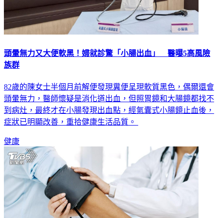
頭暈無力又大便軟黑！婦就診驚「小腸出血」 醫曝5高風險
族群
82歲的陳女士半個月前解便發現糞便呈現軟質黑色，偶爾還會
頭暈無力，醫師懷疑是消化道出血，但照胃鏡和大腸鏡都找不
到病灶，最終才在小腸發現出血點，經氣囊式小腸鏡止血後，
症狀已明顯改善，重拾健康生活品質。
健康