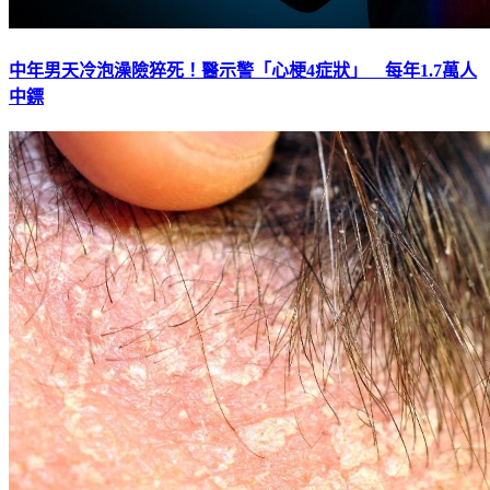
中年男天冷泡澡險猝死！醫示警「心梗4症狀」 每年1.7萬人
中鏢