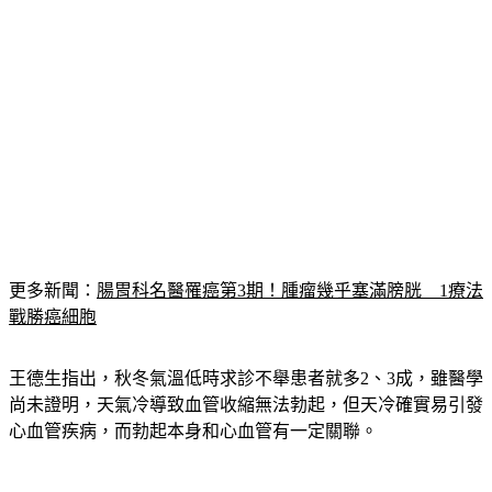
更多新聞：
腸胃科名醫罹癌第3期！腫瘤幾乎塞滿膀胱　1療法
戰勝癌細胞
王德生指出，秋冬氣溫低時求診不舉患者就多2、3成，雖醫學
尚未證明，天氣冷導致血管收縮無法勃起，但天冷確實易引發
心血管疾病，而勃起本身和心血管有一定關聯。