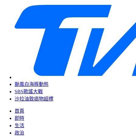
颱風白海豚動態
SBS歌謠大戰
沙拉油致癌物超標
首頁
即時
生活
政治