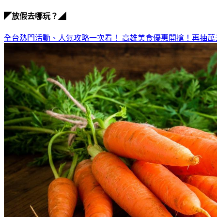
◤放假去哪玩？◢
全台熱門活動、人氣攻略一次看！
高雄美食優惠開搶！再抽萬