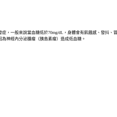
症，一般來說當血糖低於70mg/dL，身體會有飢餓感、發抖
因為神經內分泌腫瘤（胰島素瘤）造成低血糖。