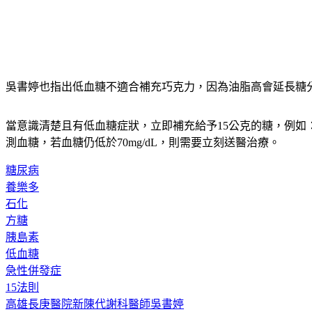
吳書婷也指出低血糖不適合補充巧克力，因為油脂高會延長糖
當意識清楚且有低血糖症狀，立即補充給予15公克的糖，例如：3
測血糖，若血糖仍低於70mg/dL，則需要立刻送醫治療。
糖尿病
養樂多
石化
方糖
胰島素
低血糖
急性併發症
15法則
高雄長庚醫院新陳代謝科醫師吳書婷