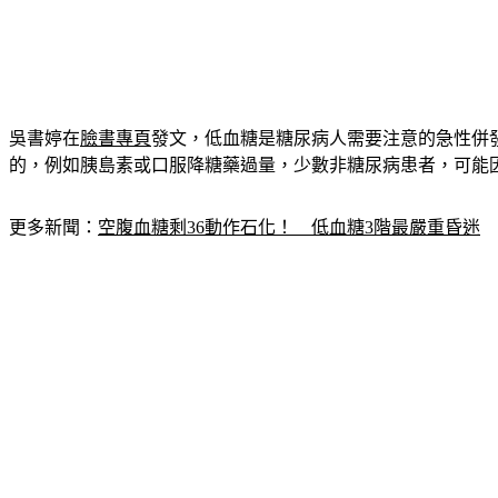
吳書婷在
臉書專頁
發文，低血糖是糖尿病人需要注意的急性併發
的，例如胰島素或口服降糖藥過量，少數非糖尿病患者，可能
更多新聞：
空腹血糖剩36動作石化！　低血糖3階最嚴重昏迷