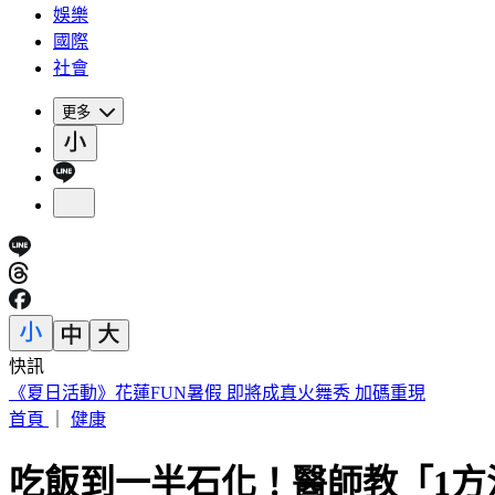
娛樂
國際
社會
更多
快訊
188萬《龍藏經》賣掉了！大戶不甩7折 店員爆「付現買原價
首頁
｜
健康
吃飯到一半石化！醫師教「1方