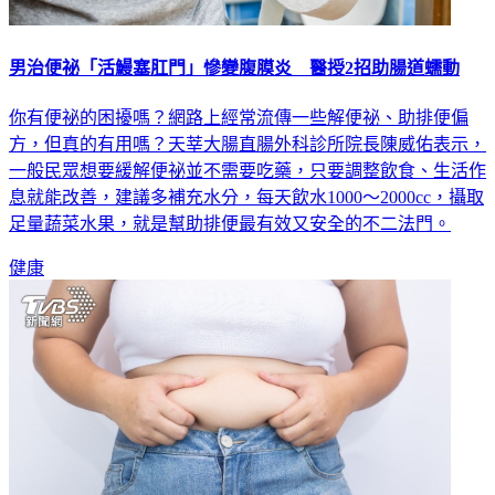
男治便祕「活鰻塞肛門」慘變腹膜炎 醫授2招助腸道蠕動
你有便祕的困擾嗎？網路上經常流傳一些解便祕、助排便偏
方，但真的有用嗎？天莘大腸直腸外科診所院長陳威佑表示，
一般民眾想要緩解便祕並不需要吃藥，只要調整飲食、生活作
息就能改善，建議多補充水分，每天飲水1000～2000cc，攝取
足量蔬菜水果，就是幫助排便最有效又安全的不二法門。
健康