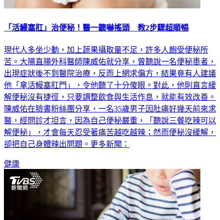
「活鰻塞肛」治便秘！醫一聽嚇搖頭 教2步驟超順暢
現代人多坐少動，加上蔬果攝取量不足，許多人飽受便秘所
苦。大腸直腸外科醫師陳威佑就分享，曾聽說一名便秘患者，
出現症狀後不到醫院治療，反而上網求偏方，結果竟有人建議
他「拿活鰻塞肛門」，令他聽了十分傻眼。對此，他則直言緩
解便秘沒有捷徑，只要調整飲食與生活作息，就能有效改善。
陳威佑在臉書粉絲團分享，一名35歲男子因肚痛好幾天前來求
醫，經問診才坦言，因為自己便秘嚴重，「聽說三餐吃辣可以
解便秘」，才會每天忍受著痛苦越吃越辣；然而便秘沒緩解，
卻把自己身體辣出問題。更多新聞：
健康