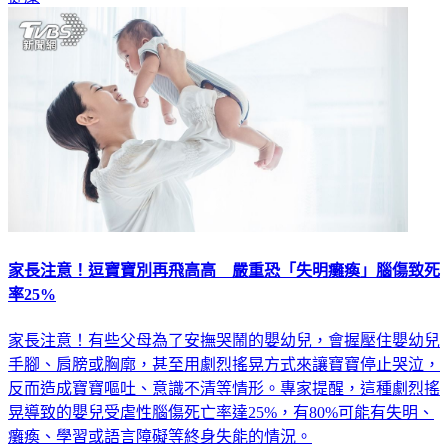
家長注意！逗寶寶別再飛高高 嚴重恐「失明癱瘓」腦傷致死
率25%
家長注意！有些父母為了安撫哭鬧的嬰幼兒，會握壓住嬰幼兒
手腳、肩膀或胸廓，甚至用劇烈搖晃方式來讓寶寶停止哭泣，
反而造成寶寶嘔吐、意識不清等情形。專家提醒，這種劇烈搖
晃導致的嬰兒受虐性腦傷死亡率達25%，有80%可能有失明、
癱瘓、學習或語言障礙等終身失能的情況。