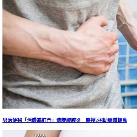
男治便祕「活鰻塞肛門」慘變腹膜炎 醫授2招助腸道蠕動