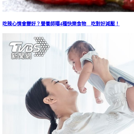
吃辣心情會變好？營養師曝4種快樂食物 吃對好減壓！