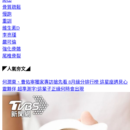
爬山
骨質疏鬆
慢跑
重訓
維生素D
李亮瑾
嚴可倫
強化骨骼
尾椎骨裂
◤人氣夯文◢
何潤東、曹佑寧獨家專訪搶先看
8月緣分排行榜 這星座遇見心
靈夥伴
超準測字!這輩子正緣何時會出現