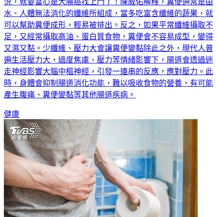
況，就要當心是大腸癌找上門了！陳威佑解釋，糞便通常是由
水、人體無法消化的纖維所組成，當多吃富含纖維的蔬果，就
可以幫助糞便成形，輕易被排出。反之，如果平常纖維攝取不
足，又經常攝取高油、蛋白質食物，糞便會不容易成型，變得
又濕又黏。少纖維、壓力大會讓糞便變黏除此之外，現代人普
遍生活壓力大，過度焦慮、壓力等情緒影響下，腸道會透過迷
走神經影響大腦中樞神經，引發一連串的反應，應對壓力。此
時，身體會抑制腸道消化功能，難以吸收食物的營養，有可能
產生腹痛、糞便變黏等其他腸道疾病。
健康