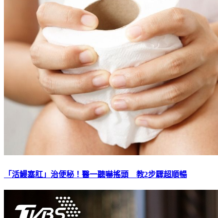
「活鰻塞肛」治便秘！醫一聽嚇搖頭 教2步驟超順暢