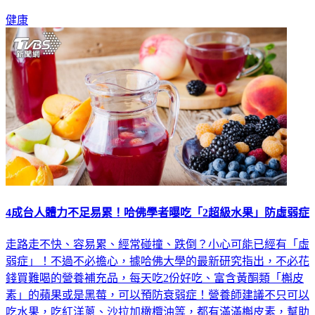
健康
4成台人體力不足易累！哈佛學者曝吃「2超級水果」防虛弱症
走路走不快、容易累、經常碰撞、跌倒？小心可能已經有「虛
弱症」！不過不必擔心，據哈佛大學的最新研究指出，不必花
錢買難喝的營養補充品，每天吃2份好吃、富含黃酮類「槲皮
素」的蘋果或是黑莓，可以預防衰弱症！營養師建議不只可以
吃水果，吃紅洋蔥、沙拉加橄欖油等，都有滿滿槲皮素，幫助