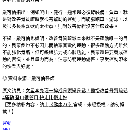
有強化骨骼的效果。
嚴可倫指出，例如爬山、健行，通常還必須背裝備，負重，就
是對改善骨質疏鬆就很有幫助的運動；而騎腳踏車、游泳，以
及很多長輩喜歡的太極拳，則對改善骨鬆沒有什麼效果。
不過，嚴可倫也說明，改善骨質疏鬆本來就不是運動唯一的目
的，民眾倒也不必因此而捨棄喜歡的運動，很多運動方式雖然
不能強化骨骼，但可鍛鍊肌力或心肺功能，民眾還是要養成運
動的習慣，並且量力而為，注意防範運動傷害，享受運動帶來
的快樂與好處。
◎ 資料來源／嚴可倫醫師
原文請見：
女星李亮瑾一摔成骨裂疑骨鬆！醫授改善骨質疏鬆
4運動 登山很管用 快走比慢走好
【更多精彩內容，請上
《健康2.0》
官網，未經授權，請勿轉
載！】
運動