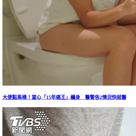
大便黏馬桶！當心「15年癌王」纏身 醫警告2情況快就醫