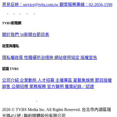
意見反映：service@tvbs.com.tw
觀眾服務專線：02-2656-1599
TVBS新聞網
關於我們
56新聞台節目表
政策與隱私
隱私權政策
性騷擾防治措施
網站使用協定
版權宣告
認識 TVBS
公司介紹
企業動態
人才招募
主播專區
星藝象娛樂
節目版權
銷售
公開招標
業務服務
官方聲明
獲獎紀錄／認證
2026 © TVBS Media Inc. All Rights Reserved. 台北市內湖區瑞
光路451號 | 聯利媒體股份有限公司