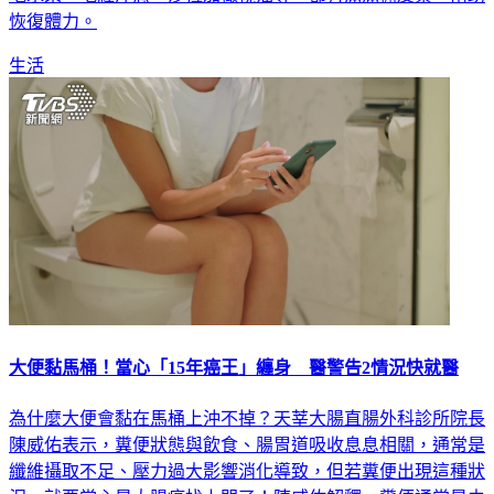
恢復體力。
生活
大便黏馬桶！當心「15年癌王」纏身 醫警告2情況快就醫
為什麼大便會黏在馬桶上沖不掉？天莘大腸直腸外科診所院長
陳威佑表示，糞便狀態與飲食、腸胃道吸收息息相關，通常是
纖維攝取不足、壓力過大影響消化導致，但若糞便出現這種狀