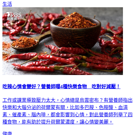
生活
吃辣心情會變好？營養師曝4種快樂食物 吃對好減壓！
工作或課業導致壓力太大，心情總是烏雲密布？有營養師指出
快樂和大腦分泌的荷爾蒙有關，比如多巴胺、色胺酸、血清
素、催產素、腦內啡，都會影響到心情，對此營養師列舉了四
種食物，能有助於提升荷爾蒙濃度，讓心情變美麗。
健康