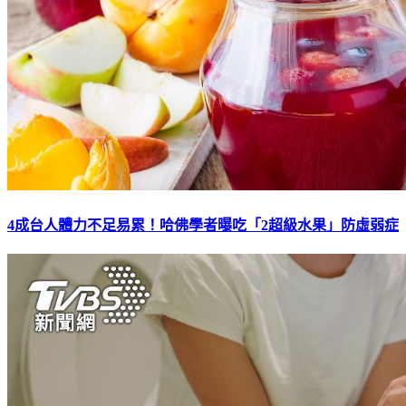
4成台人體力不足易累！哈佛學者曝吃「2超級水果」防虛弱症