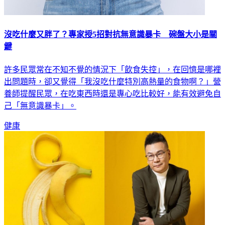
沒吃什麼又胖了？專家授5招對抗無意識暴卡 碗盤大小是關
鍵
許多民眾常在不知不覺的情況下「飲食失控」，在回憶是哪裡
出問題時，卻又覺得「我沒吃什麼特別高熱量的食物啊？」營
養師提醒民眾，在吃東西時還是專心吃比較好，能有效避免自
己「無意識暴卡」。
健康