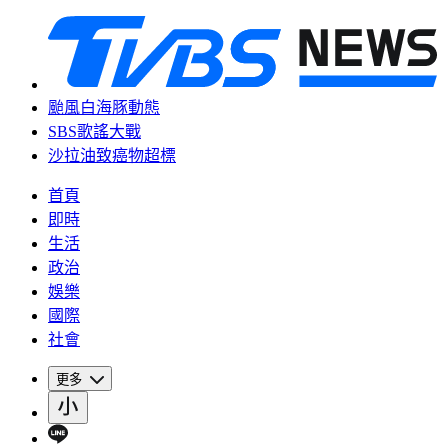
颱風白海豚動態
SBS歌謠大戰
沙拉油致癌物超標
首頁
即時
生活
政治
娛樂
國際
社會
更多