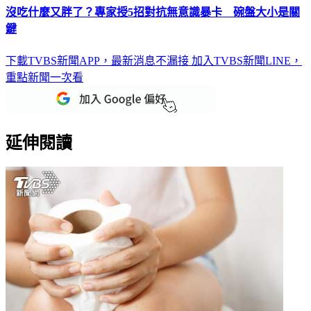
沒吃什麼又胖了？專家授5招對抗無意識暴卡 碗盤大小是關
鍵
下載TVBS新聞APP，最新消息不漏接
加入TVBS新聞LINE，
重點新聞一次看
延伸閱讀