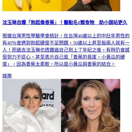
沈玉琳自爆「勃起像香蕉」！醫點名1類食物 助小頭站更久
根據台灣男性學醫學會統計，在台灣40歲以上的中壯年男性約
有40％會遇到勃起硬度不足問題，50歲以上甚至每兩人就有一
人！而過去沈玉琳也透露過自己到上了年紀之後，有時仍會感
受到力不從心，甚至表示自己是「香蕉的長度，小黃瓜的硬
度」，因為香蕉太柔軟，所以是小黃瓜與香蕉的結合。
娛樂