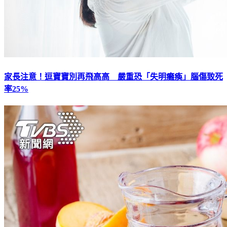
家長注意！逗寶寶別再飛高高 嚴重恐「失明癱瘓」腦傷致死
率25%