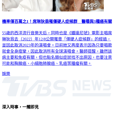
機率僅百萬之1！席琳狄翁罹僵硬人症候群 醫曝與3種癌有關
55歲的西洋流行音樂天后，同時也是《鐵達尼號》電影主唱席
琳狄翁去（2022）年12/8公開罹患「僵硬人症候群」的經過，
並因此取消2023年的演唱會。日前她又再度表示因為只要唱歌
就會全身痙攣，因此取消所有全球演唱會。醫師提醒，雖然該
病主要和免疫有關，但也點名類似症狀找不出原因，也要注意
可能和胸腺癌、小細胞肺腺癌、乳癌等腫瘤有關。
娛樂
深入時事，一觸即見