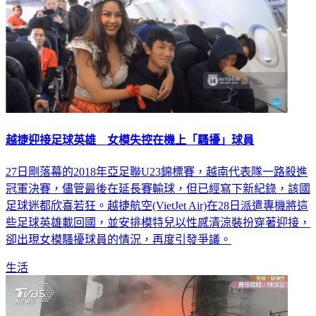
越捷迎接足球英雄 女模失控在機上「騷擾」球員
27日剛落幕的2018年亞足聯U23錦標賽，越南代表隊一路殺進
冠軍決賽，儘管最後在延長賽輸球，但已經寫下新紀錄，該國
足球迷都欣喜若狂。越捷航空(VietJet Air)在28日派遣專機將這
些足球英雄載回國，並安排模特兒以性感清涼裝扮穿著迎接，
卻出現女模騷擾球員的情況，再度引發爭議。
生活