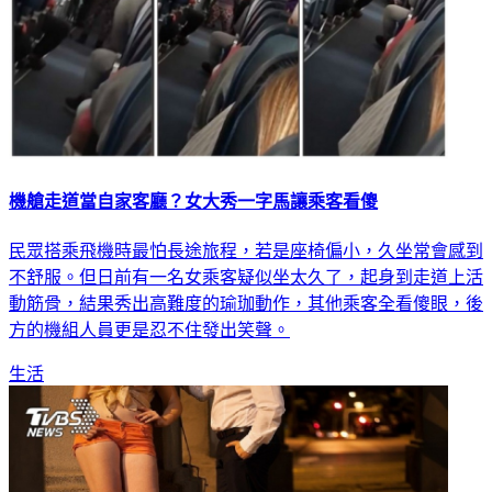
機艙走道當自家客廳？女大秀一字馬讓乘客看傻
民眾搭乘飛機時最怕長途旅程，若是座椅偏小，久坐常會感到
不舒服。但日前有一名女乘客疑似坐太久了，起身到走道上活
動筋骨，結果秀出高難度的瑜珈動作，其他乘客全看傻眼，後
方的機組人員更是忍不住發出笑聲。
生活