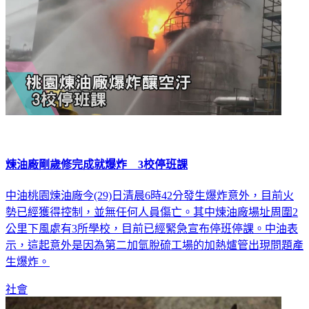
煉油廠剛歲修完成就爆炸 3校停班課
中油桃園煉油廠今(29)日清晨6時42分發生爆炸意外，目前火
勢已經獲得控制，並無任何人員傷亡。其中煉油廠場址周圍2
公里下風處有3所學校，目前已經緊急宣布停班停課。中油表
示，這起意外是因為第二加氫脫硫工場的加熱爐管出現問題產
生爆炸。
社會