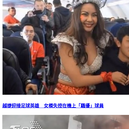
越捷迎接足球英雄 女模失控在機上「騷擾」球員