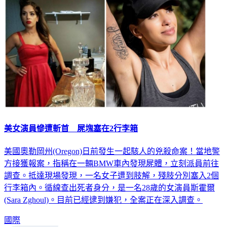
美女演員慘遭斬首 屍塊塞在2行李箱
美國奧勒岡州(Oregon)日前發生一起駭人的兇殺命案！當地警
方接獲報案，指稱在一輛BMW車內發現屍體，立刻派員前往
調查。抵達現場發現，一名女子遭到肢解，殘肢分別塞入2個
行李箱內。循線查出死者身分，是一名28歲的女演員斯霍爾
(Sara Zghoul)。目前已經逮到嫌犯，全案正在深入調查。
國際