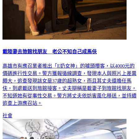
載陸妻去旅館找朋友 老公不知自己成馬伕
高雄市有應召業者推出「E奶女神」的噱頭攬客，以4000元的
價碼進行性交易。警方獲報循線調查，發現本人與照片上差異
頗大，追查發現該女是37歲的超熟女，而且其丈夫還擔任馬
伕，到處載送到旅館接客。丈夫辯稱是載妻子到旅館找朋友，
不知道她有從事性交易。警方將丈夫依妨害風化移送，並持續
追查上游應召站。
社會