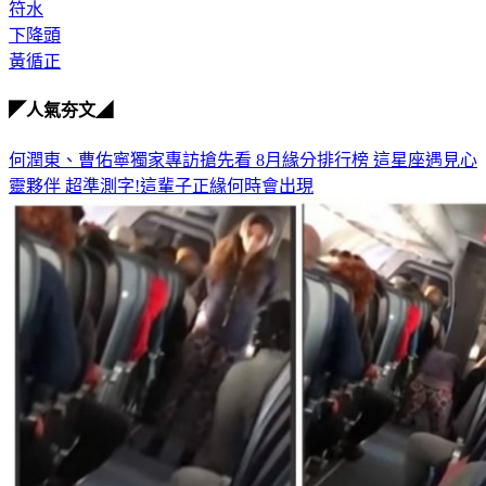
符水
下降頭
黃循正
◤人氣夯文◢
何潤東、曹佑寧獨家專訪搶先看
8月緣分排行榜 這星座遇見心
靈夥伴
超準測字!這輩子正緣何時會出現