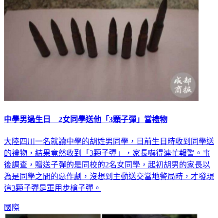
中學男過生日 2女同學送他「3顆子彈」當禮物
大陸四川一名就讀中學的胡姓男同學，日前生日時收到同學送
的禮物，結果竟然收到「3顆子彈」，家長嚇得連忙報警。事
後調查，贈送子彈的是同校的2名女同學，起初胡男的家長以
為是同學之間的惡作劇，沒想到主動送交當地警局時，才發現
這3顆子彈是軍用步槍子彈。
國際