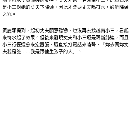
喝下符水；黃麗娜則反控，丈夫外遇一名越南小三，乩童表示
是小三對她的丈夫下降頭，因此才會要丈夫喝符水，破解降頭
之咒。
黃麗娜提到，起初丈夫願意聽勸，也沒再去找越南小三，看起
來符水起了效果。但後來發現丈夫和小三還是藕斷絲連，而且
小三行徑還愈來愈囂張，
還直接打電話來嗆聲，「妳去問妳丈
夫我是誰……我是跟他生孩子的人」。