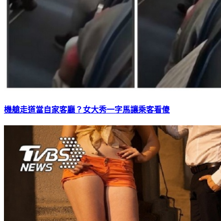
機艙走道當自家客廳？女大秀一字馬讓乘客看傻