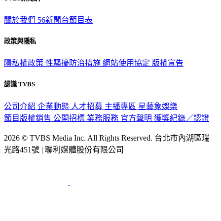
關於我們
56新聞台節目表
政策與隱私
隱私權政策
性騷擾防治措施
網站使用協定
版權宣告
認識 TVBS
公司介紹
企業動態
人才招募
主播專區
星藝象娛樂
節目版權銷售
公開招標
業務服務
官方聲明
獲獎紀錄／認證
2026 © TVBS Media Inc. All Rights Reserved. 台北市內湖區瑞
光路451號 | 聯利媒體股份有限公司