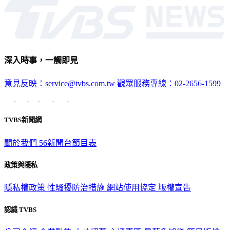
深入時事，一觸即見
意見反映：service@tvbs.com.tw
觀眾服務專線：02-2656-1599
TVBS新聞網
關於我們
56新聞台節目表
政策與隱私
隱私權政策
性騷擾防治措施
網站使用協定
版權宣告
認識 TVBS