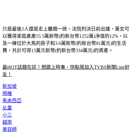
只是最後2人還是走上離婚一途，法院判決日前出爐，黃女可
以獲得家庭產產55.5萬新幣(約新台幣1252萬)淨值的12%，以
及一棟位於大馬的房子和3.6萬新幣(約新台幣81萬元)的生活
費，共計可得15萬元新幣(約新台幣334萬元)的資產。
最HOT話題在這！想跟上時事，快點我加入TVBS新聞Line好
友！
新加坡
飛機
馬來西亞
乩童
小三
越南
美容師