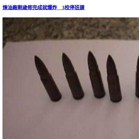
煉油廠剛歲修完成就爆炸 3校停班課