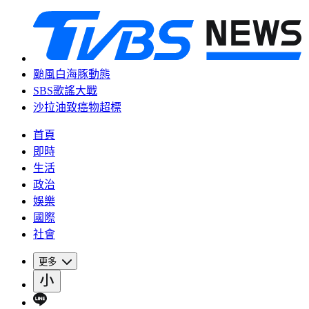
颱風白海豚動態
SBS歌謠大戰
沙拉油致癌物超標
首頁
即時
生活
政治
娛樂
國際
社會
更多