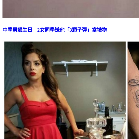
中學男過生日 2女同學送他「3顆子彈」當禮物