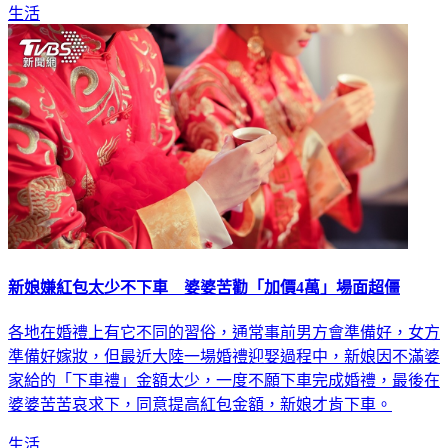
生活
新娘嫌紅包太少不下車 婆婆苦勸「加價4萬」場面超僵
各地在婚禮上有它不同的習俗，通常事前男方會準備好，女方
準備好嫁妝，但最近大陸一場婚禮迎娶過程中，新娘因不滿婆
家給的「下車禮」金額太少，一度不願下車完成婚禮，最後在
婆婆苦苦哀求下，同意提高紅包金額，新娘才肯下車。
生活