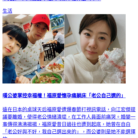
生活
嘆公婆掌控幸福權！福原愛懷孕痛躺床「老公自己選的」
遠在日本的桌球天后福原愛遭爆春節打視訊電話，向江宏傑提
議要離婚，使得老公情緒潰堤，在工作人員面前痛哭。婚變一
事傳得沸沸揚揚，福原愛昔日過往也遭到起底，她曾在自白
「老公好與不好，我自己選出來的」，而公婆則是她不能選擇