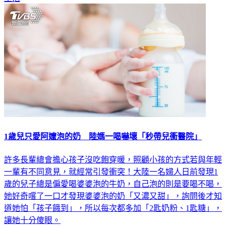
1歲兒只愛阿嬤泡的奶 陸媽一喝嚇壞「秒帶兒衝醫院」
許多長輩總會擔心孩子沒吃飽穿暖，照顧小孩的方式若與年輕
一輩有不同意見，就經常引發衝突！大陸一名婦人日前發現1
歲的兒子總是偏愛喝婆婆泡的牛奶，自己泡的則是要喝不喝，
她好奇嚐了一口才發現婆婆泡的奶「又濃又甜」，詢問後才知
道她怕「孩子餓到」，所以每次都多加「2匙奶粉、1匙糖」，
讓她十分傻眼。