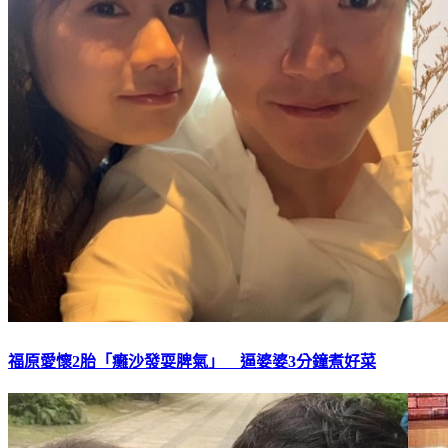
福原愛懷2胎「癱沙發耍脾氣」 逼婆婆3分鐘煮好菜