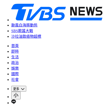
颱風白海豚動態
SBS歌謠大戰
沙拉油致癌物超標
首頁
即時
生活
政治
娛樂
國際
社會
更多