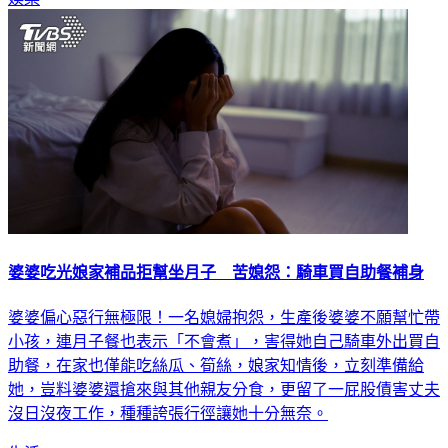
婆婆吃光娘家補品拒幫坐月子 苦媳怨：騎車買自助餐補身
婆婆偏心惡行無極限！一名媳婦抱怨，生產後婆婆不願幫忙帶
小孩，連月子餐也表示「不會煮」，害得她自己騎車外出買自
助餐，在家也僅能吃絲瓜、筍絲，娘家知情後，立刻準備給
她，豈料婆婆還搶來與其他親友分食，更留了一屁股債害丈夫
沒日沒夜工作，種種誇張行徑讓她十分無奈。