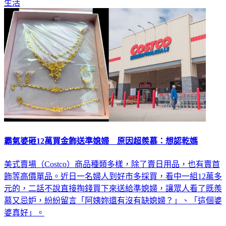
生活
霸氣婆砸12萬買金飾送準媳婦 原因超羨慕：想認乾媽
美式賣場（Costco）商品種類多樣，除了賣日用品，也有賣首
飾等高價單品。近日一名婦人到好市多採買，看中一組12萬多
元的，二話不說直接掏錢買下來送給準媳婦，讓眾人看了既羨
慕又忌妒，紛紛留言「阿姨妳還有沒有缺媳婦？」、「這個婆
婆真好」。