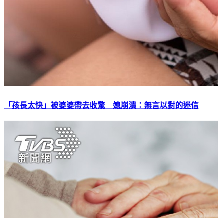
「孩長太快」被婆婆帶去收驚 媳崩潰：無言以對的迷信