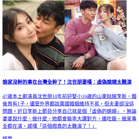
娘家沒幹的事在台灣全幹了！沈世朋妻嘆：虛偽媳婦太難演
47歲本土劇演員沈世朋10年前迎娶小16歲的山東姑娘李新，婚
後育有1子，儘管外界都說異國婚姻維持不易，但夫妻卻沒這
問題。近日李新上節目分享自己就是個「虛偽的媳婦」，無論
婆婆說什麼、做什麼，她都會裝乖大讚對方，連吃飯、做家事
全都在演，感嘆「這個戲真的太難演了！」
娛樂