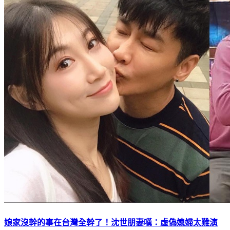
娘家沒幹的事在台灣全幹了！沈世朋妻嘆：虛偽媳婦太難演