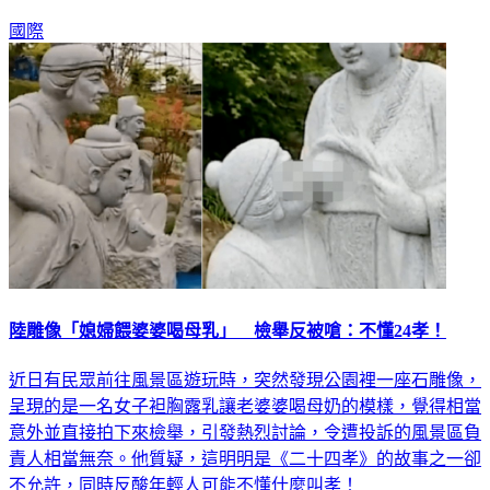
國際
陸雕像「媳婦餵婆婆喝母乳」 檢舉反被嗆：不懂24孝！
近日有民眾前往風景區遊玩時，突然發現公園裡一座石雕像，
呈現的是一名女子袒胸露乳讓老婆婆喝母奶的模樣，覺得相當
意外並直接拍下來檢舉，引發熱烈討論，令遭投訴的風景區負
責人相當無奈。他質疑，這明明是《二十四孝》的故事之一卻
不允許，同時反酸年輕人可能不懂什麼叫孝！