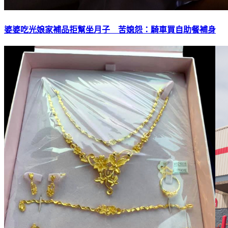
婆婆吃光娘家補品拒幫坐月子 苦媳怨：騎車買自助餐補身