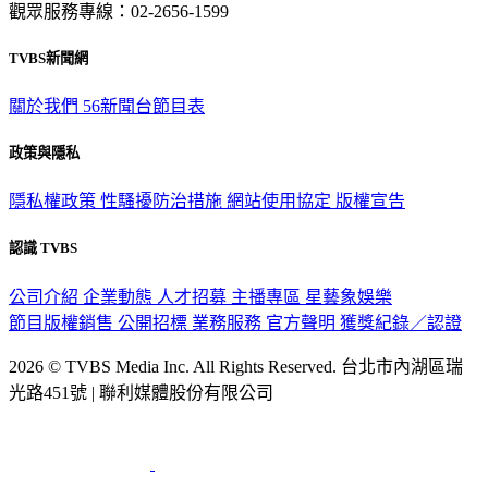
觀眾服務專線：02-2656-1599
TVBS新聞網
關於我們
56新聞台節目表
政策與隱私
隱私權政策
性騷擾防治措施
網站使用協定
版權宣告
認識 TVBS
公司介紹
企業動態
人才招募
主播專區
星藝象娛樂
節目版權銷售
公開招標
業務服務
官方聲明
獲獎紀錄／認證
2026 © TVBS Media Inc. All Rights Reserved. 台北市內湖區瑞
光路451號 | 聯利媒體股份有限公司