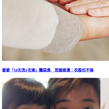
婆婆「10天洗1次澡」飄惡臭 苦媳崩潰：衣服也不換