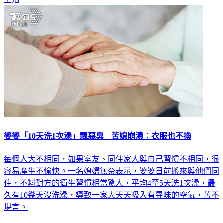
婆婆「10天洗1次澡」飄惡臭 苦媳崩潰：衣服也不換
每個人大不相同，如果室友、同住家人與自己習慣不相同，很
容易產生不愉快。一名媳婦無奈表示，婆婆日前搬來與他們同
住，不料對方的衛生習慣相當驚人，平均4至5天洗1次澡，最
久有10幾天沒洗澡，導致一家人天天吸入有異味的空氣，苦不
堪言。