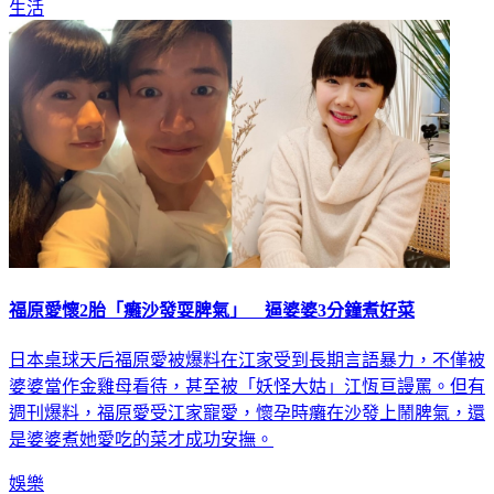
生活
福原愛懷2胎「癱沙發耍脾氣」 逼婆婆3分鐘煮好菜
日本桌球天后福原愛被爆料在江家受到長期言語暴力，不僅被
婆婆當作金雞母看待，甚至被「妖怪大姑」江恆亘謾罵。但有
週刊爆料，福原愛受江家寵愛，懷孕時癱在沙發上鬧脾氣，還
是婆婆煮她愛吃的菜才成功安撫。
娛樂