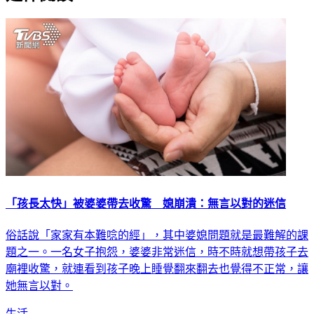
「孩長太快」被婆婆帶去收驚 媳崩潰：無言以對的迷信
俗話說「家家有本難唸的經」，其中婆媳問題就是最難解的課
題之一。一名女子抱怨，婆婆非常迷信，時不時就想帶孩子去
廟裡收驚，就連看到孩子晚上睡覺翻來翻去也覺得不正常，讓
她無言以對。
生活