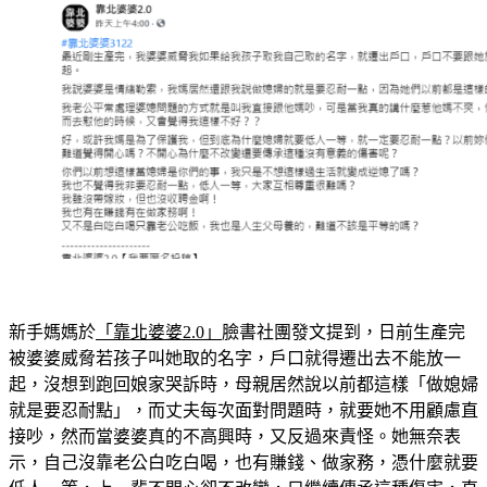
新手媽媽於
「靠北婆婆2.0」
臉書社團發文提到，日前生產完
被婆婆威脅若孩子叫她取的名字，戶口就得遷出去不能放一
起，沒想到跑回娘家哭訴時，母親居然說以前都這樣「做媳婦
就是要忍耐點」，而丈夫每次面對問題時，就要她不用顧慮直
接吵，然而當婆婆真的不高興時，又反過來責怪。她無奈表
示，自己沒靠老公白吃白喝，也有賺錢、做家務，憑什麼就要