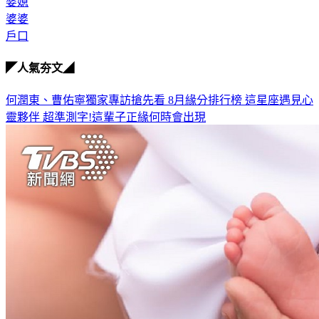
婆媳
婆婆
戶口
◤人氣夯文◢
何潤東、曹佑寧獨家專訪搶先看
8月緣分排行榜 這星座遇見心
靈夥伴
超準測字!這輩子正緣何時會出現