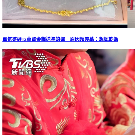
霸氣婆砸12萬買金飾送準媳婦 原因超羨慕：想認乾媽