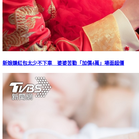
新娘嫌紅包太少不下車 婆婆苦勸「加價4萬」場面超僵