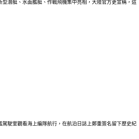
新型潛艇、水面艦艇、作戰飛機集中亮相，大陸官方更宣稱，這
艦駕駛室觀看海上編隊航行，在航泊日誌上鄭重簽名留下歷史紀