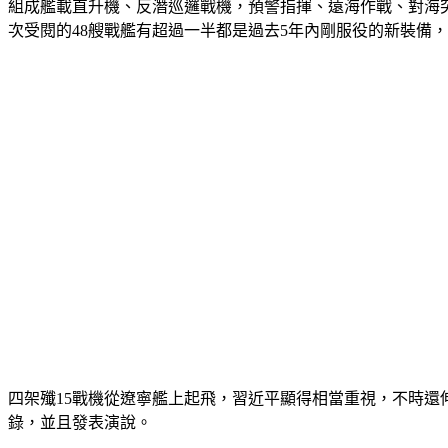
組成艦載直升機、反潛巡邏戰機，預警指揮、遠海作戰、對海
次受閱的48艘戰艦有超過一半都是過去5年內剛服役的新裝備
四架殲15戰機從遼寧艦上起飛，習近平顯得相當重視，不時
錄，並且發表演說。