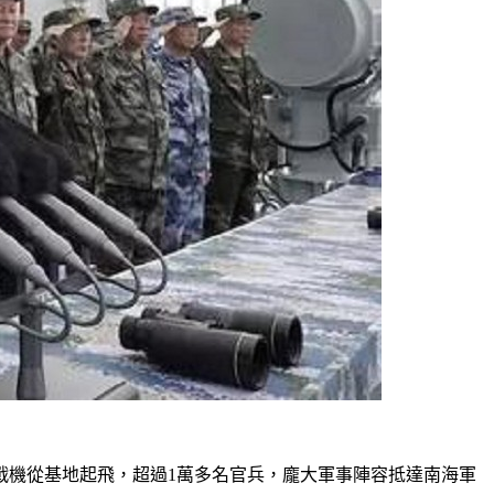
戰機從基地起飛，超過1萬多名官兵，龐大軍事陣容抵達南海軍