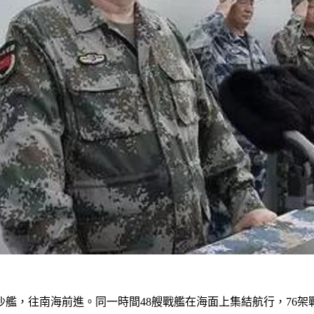
艦，往南海前進。同一時間48艘戰艦在海面上集結航行，76架