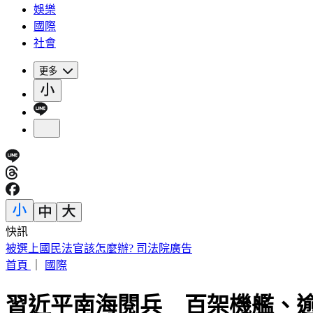
娛樂
國際
社會
更多
快訊
被選上國民法官該怎麼辦? 司法院廣告
首頁
｜
國際
習近平南海閱兵 百架機艦、