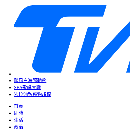
颱風白海豚動態
SBS歌謠大戰
沙拉油致癌物超標
首頁
即時
生活
政治