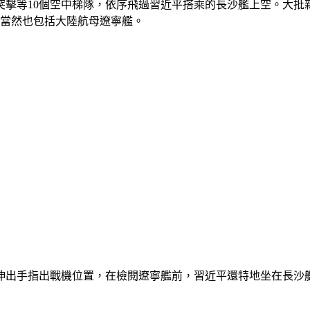
突擊等10個空中梯隊，依序飛過習近平搭乘的長沙艦上空。大批
，當然也包括大陸航母遼寧艦。
還伸出手指出戰機位置，在檢閱遼寧艦前，習近平還特地坐在長沙