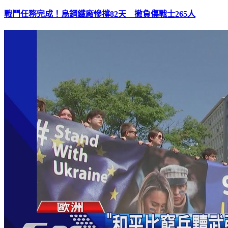
戰鬥任務完成！烏鋼鐵廠慘撐82天 撤負傷戰士265人