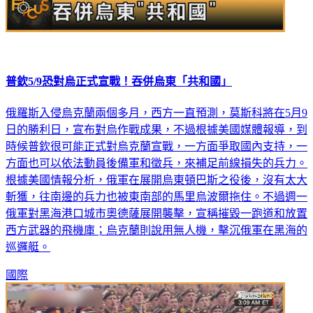
普欽5/9恐對烏正式宣戰！吞併烏東「共和國」
俄羅斯入侵烏克蘭兩個多月，西方一直預測，莫斯科將在5月9
日的勝利日，宣布對烏作戰成果，不過根據美國媒體報導，到
時候普欽很可能正式對烏克蘭宣戰，一方面爭取國內支持，一
方面也可以依法動員後備軍和徵兵，來補足前線損失的兵力。
根據美國情報分析，俄軍在展開烏東頓巴斯之役後，沒有太大
斬獲，往南邊的兵力也被東南部的馬里烏波爾拖住。不過週一
俄軍對黑海港口城市奧德薩展開襲擊，宣稱摧毀一跑道和放置
西方武器的飛機庫；烏克蘭則說用無人機，擊沉俄軍在黑海的
巡邏艇。
國際