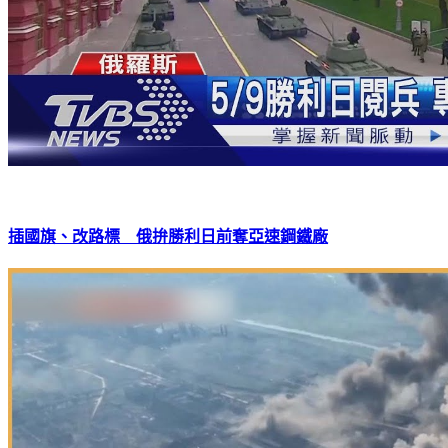
插國旗、改路標 俄拚勝利日前奪亞速鋼鐵廠