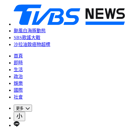
颱風白海豚動態
SBS歌謠大戰
沙拉油致癌物超標
首頁
即時
生活
政治
娛樂
國際
社會
更多