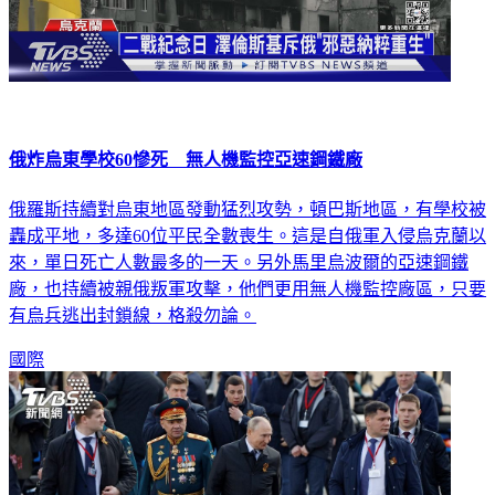
俄炸烏東學校60慘死 無人機監控亞速鋼鐵廠
俄羅斯持續對烏東地區發動猛烈攻勢，頓巴斯地區，有學校被
轟成平地，多達60位平民全數喪生。這是自俄軍入侵烏克蘭以
來，單日死亡人數最多的一天。另外馬里烏波爾的亞速鋼鐵
廠，也持續被親俄叛軍攻擊，他們更用無人機監控廠區，只要
有烏兵逃出封鎖線，格殺勿論。
國際