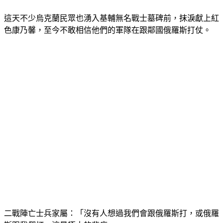
萬烏克蘭人死在那裡，五分之一烏克蘭人沒有回家。」
這天不少烏克蘭民眾也湧入基輔無名戰士墓碑前，抹淚獻上紅
色康乃馨，至今不敢相信他們的軍隊在跟鄰國俄羅斯打仗。