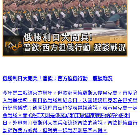
俄勝利日大閱兵！普欽：西方迫俄行動 避談戰況
今年是二戰結束77周年，但歐洲因俄羅斯入侵烏克蘭，再度陷
入戰爭狀態，週日歐戰勝利紀念日，法國總統馬克宏在巴黎舉
行紀念儀式；德國總理蕭茲也發表電視演說，表示烏克蘭一定
會戰勝。而9號這天則是俄羅斯和東歐國家戰勝納粹的勝利
日，外界緊盯莫斯科大閱兵和總統普欽的演說，普欽把俄軍行
動歸咎西方威脅，但對第一線戰況則隻字未提。