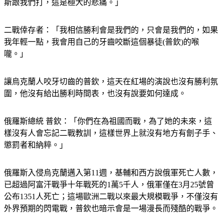
二戰陣亡士兵家屬：「沒有人想過我們會跟俄羅斯打，或俄羅
斯跟我們打，這是極大的悲痛。」
二戰倖存者：「我相信勝利會是我們的，只會是我們的，如果
我年輕一點，我會用自己的牙齒咬斷這個暴徒(普欽)的喉
嚨。」
讓烏克蘭人咬牙切齒的普欽，這天在紅場的演說也沒有勝利氛
圍，他沒有給出勝利時間表，也沒有說要如何達成。
俄羅斯總統 普欽：「你們在為祖國而戰，為了她的未來，這
樣沒有人會忘記二戰教訓，這樣世界上就沒有地方有劊子手、
懲罰者和納粹。」
俄羅斯入侵烏克蘭邁入第11週，基輔和西方說俄軍死亡人數，
已超過阿富汗戰爭十年戰死的1萬5千人，俄軍僅在3月25號曾
公布1351人死亡；這場歐洲二戰以來最大規模戰爭，不僅沒有
外界預期的閃電戰，普欽也暗示會是一場漫長而殘酷的戰爭。