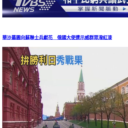
華沙墓園向蘇聯士兵獻花 俄國大使遭示威群眾潑紅漆