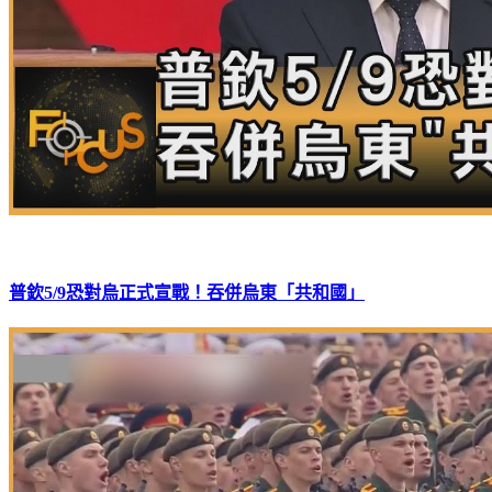
普欽5/9恐對烏正式宣戰！吞併烏東「共和國」