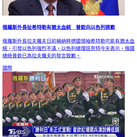
俄羅斯外長扯希特勒有猶太血統 普欽向以色列道歉
俄羅斯外長拉夫羅夫日前稱納粹德國領袖希特勒可能有猶太血
統，引發以色列強烈不滿，以色列總理班奈特今天表示，俄國
總統普欽已為拉夫羅夫的發言致歉。
國際