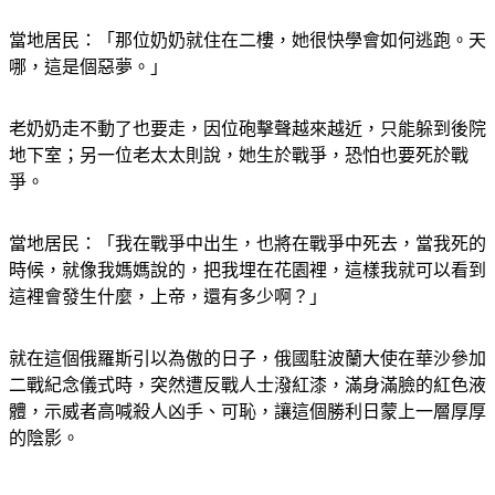
松的村莊，飽受猛烈砲擊，困住行動不變的老人。
當地居民：「那位奶奶就住在二樓，她很快學會如何逃跑。天
哪，這是個惡夢。」
老奶奶走不動了也要走，因位砲擊聲越來越近，只能躲到後院
地下室；另一位老太太則說，她生於戰爭，恐怕也要死於戰
爭。
當地居民：「我在戰爭中出生，也將在戰爭中死去，當我死的
時候，就像我媽媽說的，把我埋在花園裡，這樣我就可以看到
這裡會發生什麼，上帝，還有多少啊？」
就在這個俄羅斯引以為傲的日子，俄國駐波蘭大使在華沙參加
二戰紀念儀式時，突然遭反戰人士潑紅漆，滿身滿臉的紅色液
體，示威者高喊殺人凶手、可恥，讓這個勝利日蒙上一層厚厚
的陰影。