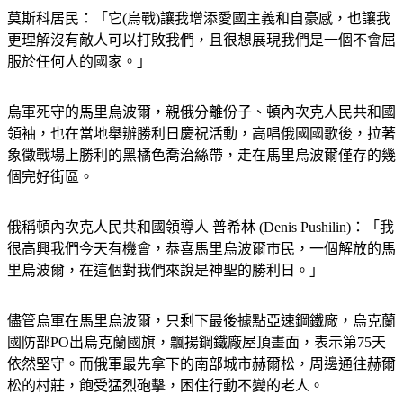
莫斯科居民：「它(烏戰)讓我增添愛國主義和自豪感，也讓我
更理解沒有敵人可以打敗我們，且很想展現我們是一個不會屈
服於任何人的國家。」
烏軍死守的馬里烏波爾，親俄分離份子、頓內次克人民共和國
領袖，也在當地舉辦勝利日慶祝活動，高唱俄國國歌後，拉著
象徵戰場上勝利的黑橘色喬治絲帶，走在馬里烏波爾僅存的幾
個完好街區。
俄稱頓內次克人民共和國領導人 普希林 (Denis Pushilin)：「我
很高興我們今天有機會，恭喜馬里烏波爾市民，一個解放的馬
里烏波爾，在這個對我們來說是神聖的勝利日。」
儘管烏軍在馬里烏波爾，只剩下最後據點亞速鋼鐵廠，烏克蘭
國防部PO出烏克蘭國旗，飄揚鋼鐵廠屋頂畫面，表示第75天
依然堅守。而俄軍最先拿下的南部城市赫爾松，周邊通往赫爾