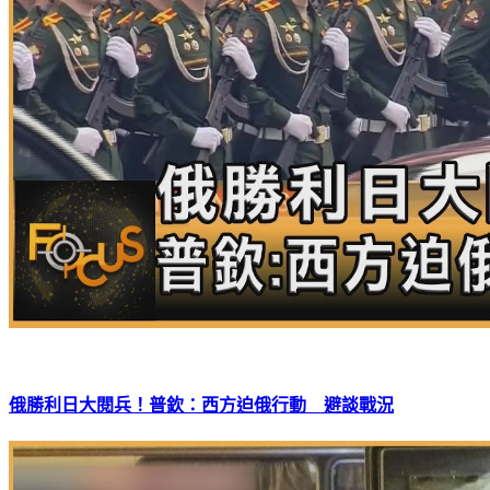
俄勝利日大閱兵！普欽：西方迫俄行動 避談戰況