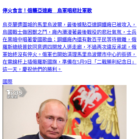
停火食言！俄襲亞速廠 烏軍唱悲壯軍歌
烏克蘭遭圍城的馬里烏波爾，最後據點亞速鋼鐵廠已被攻入，
烏國戰士做困獸之鬥，廠內瀰漫著最後戰役的悲壯氣氛，士兵
在黑暗中唱著愛國歌曲；鋼鐵廠內還有數百平民等待撤離，俄
羅斯總統普欽同意週四開放人道走廊，不過再次違反承諾，俄
軍始終沒有停火。俄軍也開始清理馬里烏波爾市中心的街道，
在電線杆上插俄羅斯國旗，準備在5月9日「二戰勝利紀念日」
這一天，慶祝他們的勝利。
國際