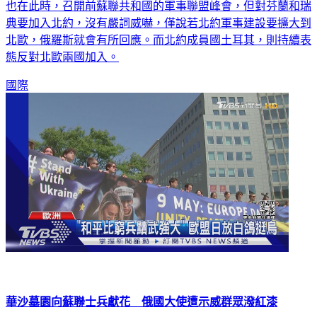
將告終，馬里烏波爾也將完全落入俄軍手中。俄羅斯總統普欽
也在此時，召開前蘇聯共和國的軍事聯盟峰會，但對芬蘭和瑞
典要加入北約，沒有嚴詞威嚇，僅說若北約軍事建設要擴大到
北歐，俄羅斯就會有所回應。而北約成員國土耳其，則持續表
態反對北歐兩國加入。
國際