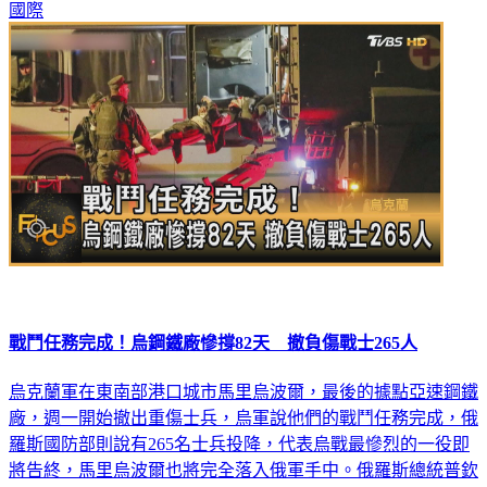
國際
戰鬥任務完成！烏鋼鐵廠慘撐82天 撤負傷戰士265人
烏克蘭軍在東南部港口城市馬里烏波爾，最後的據點亞速鋼鐵
廠，週一開始撤出重傷士兵，烏軍說他們的戰鬥任務完成，俄
羅斯國防部則說有265名士兵投降，代表烏戰最慘烈的一役即