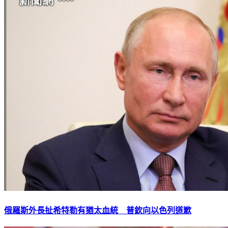
俄羅斯外長扯希特勒有猶太血統 普欽向以色列道歉