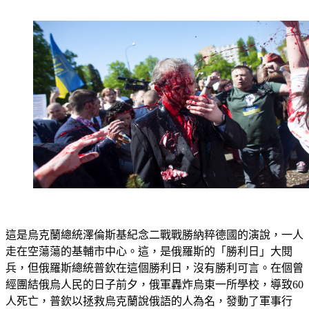
敢相信的是，當年並肩作戰的俄國，現在卻來攻打他們。
這是烏克蘭總統澤倫斯基紀念二戰戰勝納粹德國的演說，一人
走在空蕩蕩的基輔市中心。這，是俄羅斯的「勝利日」大閱
兵，但俄羅斯總統普欽在這個勝利日，沒有勝利可言。在個曾
經團結俄烏人民的日子前夕，俄軍轟炸烏東一所學校，導致60