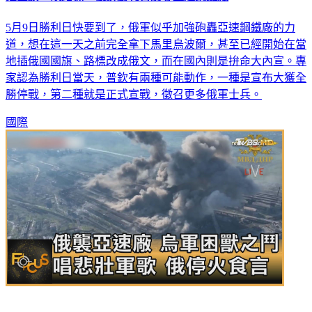
插國旗、改路標 俄拚勝利日前奪亞速鋼鐵廠
5月9日勝利日快要到了，俄軍似乎加強砲轟亞速鋼鐵廠的力
道，想在這一天之前完全拿下馬里烏波爾，甚至已經開始在當
地插俄國國旗、路標改成俄文，而在國內則是拚命大內宣。專
家認為勝利日當天，普欽有兩種可能動作，一種是宣布大獲全
勝停戰，第二種就是正式宣戰，徵召更多俄軍士兵。
國際