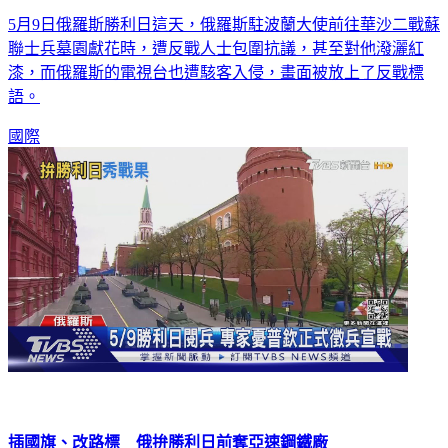
華沙墓園向蘇聯士兵獻花 俄國大使遭示威群眾潑紅漆
5月9日俄羅斯勝利日這天，俄羅斯駐波蘭大使前往華沙二戰蘇
聯士兵墓園獻花時，遭反戰人士包圍抗議，甚至對他潑灑紅
漆，而俄羅斯的電視台也遭駭客入侵，畫面被放上了反戰標
語。
國際