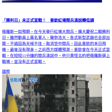
「勝利日」未正式宣戰！ 普欽紅場閱兵演說轉低調
俄羅斯一如預期，在今天舉行紅場大閱兵，擴大慶祝二戰勝利
日。雖然動員上萬名軍人，聲勢浩大，各式新型武器也全部出
籠，不過因為天候不佳，取消空中閱兵，因此普欽的末日飛
機，最後沒有現身。之前西方媒體預測，普欽會在今天正式宣
戰，在短短11分鐘的閱兵演說中，他只責怪北約把俄羅斯逼上
戰場，並沒有正式宣戰。
國際