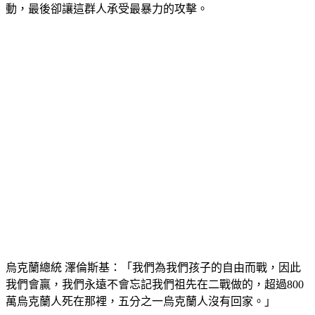
人死亡，普欽以拯救烏克蘭說俄語的人為名，發動了軍事行
動，最後卻讓這群人承受最暴力的攻擊。
烏克蘭總統 澤倫斯基：「我們為我們孩子的自由而戰，因此
我們會贏，我們永遠不會忘記我們祖先在二戰做的，超過800