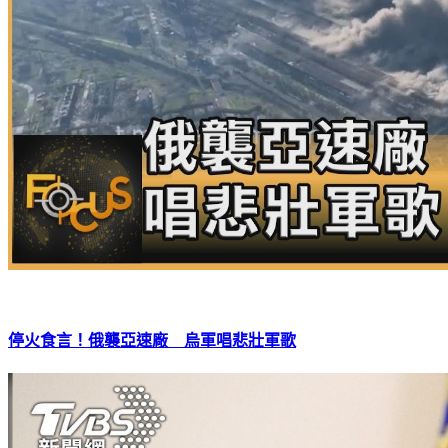
停火食言！俄襲亞速廠 烏軍唱悲壯軍歌