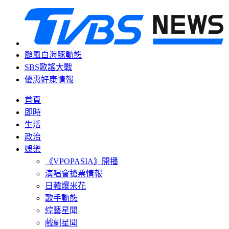
颱風白海豚動態
SBS歌謠大戰
優惠好康情報
首頁
即時
生活
政治
娛樂
《VPOPASIA》開播
演唱會搶票情報
日韓爆米花
歌手動態
綜藝星聞
戲劇星聞