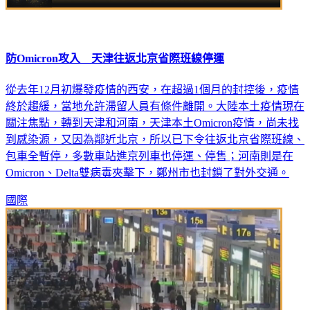
防Omicron攻入 天津往返北京省際班線停運
從去年12月初爆發疫情的西安，在超過1個月的封控後，疫情
終於趨緩，當地允許滯留人員有條件離開。大陸本土疫情現在
關注焦點，轉到天津和河南，天津本土Omicron疫情，尚未找
到感染源，又因為鄰近北京，所以已下令往返北京省際班線、
包車全暫停，多數車站進京列車也停運、停售；河南則是在
Omicron、Delta雙病毒夾擊下，鄭州市也封鎖了對外交通。
國際