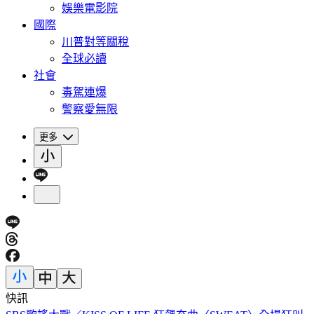
娛樂電影院
國際
川普對等關稅
全球必讀
社會
毒駕連爆
警察愛無限
更多
快訊