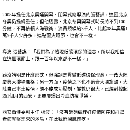
2008年擔任北京奧運開幕、閉幕式總導演的張藝謀，這回北京
冬奧仍擔綱重任；但他透露，北京冬奧開幕式時長將不到100
分鐘，不再依賴人海戰術，演員規模約3千人，比起08年奧運1
萬5千人少許多，連點聖火環節，也會不一樣。
導演 張藝謀：「我們為了體現低碳環保的理念，所以我相信
在這個環節上，跟一百年以來都不一樣。」
雖沒講明是什麼形式，但強調是貫徹低碳環保理念，一改大陸
慶典大排場風格；另一方面，疫情之下也不適合大張旗鼓，大
陸自己本土疫情，能不能成功壓制，變數仍很大，已經封控超
過1個月的西安，更屢屢爆出冷血防疫爭議。
西安衛健委副主任 張波：「沒有能夠處理好疫情防控和群眾
看病就醫需求的矛盾，在此我們深感愧疚。」