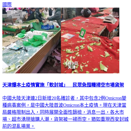
國際
天津爆本土疫情實施「軟封城」 民眾急囤糧掃空市場貨架
中國大陸天津連2日新增20名確診者，其中包含2例Omicron變
種病毒案例，是中國大陸首波Omicron本土疫情。現在天津當
局嚴格限制出入，同時展開全面性篩檢，消息一出，各大市
場、超市湧現搶購人潮，貨架被一掃而空，猶如重現西安封城
前的混亂場景。