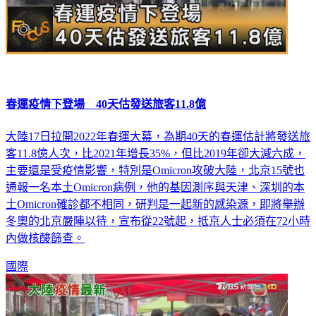
春運疫情下登場 40天估發送旅客11.8億
大陸17日拉開2022年春運大幕，為期40天的春運估計將發送旅
客11.8億人次，比2021年增長35%，但比2019年卻大減六成，
主要還是受疫情影響，特別是Omicron攻破大陸，北京15號也
通報一名本土Omicron病例，他的基因測序與天津、深圳的本
土Omicron確診都不相同，研判是一起新的感染源，即將舉辦
冬奧的北京嚴陣以待，宣布從22號起，抵京人士必須在72小時
內做核酸篩查。
國際