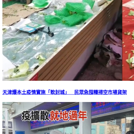
天津爆本土疫情實施「軟封城」 民眾急囤糧掃空市場貨架