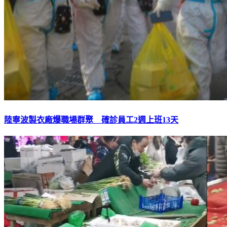
陸寧波製衣廠爆職場群聚 確診員工2週上班13天