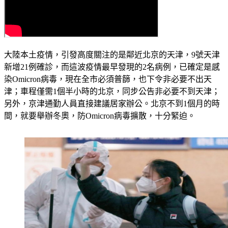
大陸本土疫情，引發高度關注的是鄰近北京的天津，9號天津
新增21例確診，而這波疫情最早發現的2名病例，已確定是感
染Omicron病毒，現在全市必須普篩，也下令非必要不出天
津；車程僅需1個半小時的北京，同步公告非必要不到天津；
另外，京津通勤人員直接建議居家辦公。北京不到1個月的時
間，就要舉辦冬奧，防Omicron病毒擴散，十分緊迫。