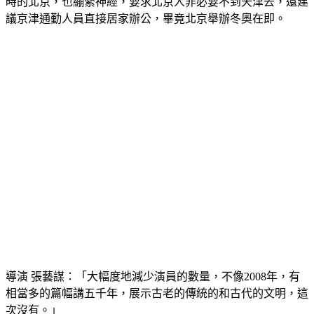
時的北京，也繃緊神經，要求北京人非必要不到天津去，還建
議京津通勤人員直接居家辦公，畢竟北京舉辦冬奧在即。
導演 張藝謀：「大幅度地減少演員的數量，不像2008年，有
相當多的篇幅講五千年，展示古老的傳統的和古代的文明，這
次沒有。」