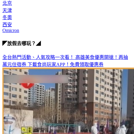
北京
天津
冬奧
西安
Omicron
◤放假去哪玩？◢
全台熱門活動、人氣攻略一次看！
高雄美食優惠開搶！再抽
萬元住宿券
下載食尚玩家APP！免費領取優惠券