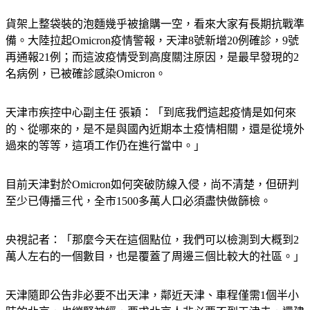
貨架上整袋裝的泡麵幾乎被搶購一空，看來大家有長期抗戰準
備。大陸拉起Omicron疫情警報，天津8號新增20例確診，9號
再通報21例；而這波疫情受到高度關注原因，是最早發現的2
名病例，已被確診感染Omicron。
天津市疾控中心副主任 張穎：「到底我們這起疫情是如何來
的、從哪來的，是不是與國內近期本土疫情相關，還是從境外
過來的等等，這項工作仍在進行當中。」
目前天津對於Omicron如何突破防線入侵，尚不清楚，但研判
至少已傳播三代，全市1500多萬人口必須盡快做篩檢。
央視記者：「那麼今天在這個點位，我們可以檢測到大概到2
萬人左右的一個數目，也是覆蓋了周邊三個比較大的社區。」
天津隨即公告非必要不出天津，鄰近天津、車程僅需1個半小