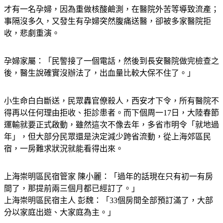
才有一名孕婦，因為重做核酸鹼測，在醫院外苦等導致流產；
事隔沒多久，又發生有孕婦突然腹痛送醫，卻被多家醫院拒
收，悲劇重演。
孕婦家屬：「民警接了一個電話，然後到長安醫院做完檢查之
後，醫生說確實沒辦法了，出血量比較大保不住了。」
小生命白白斷送，民眾轟官僚殺人，西安才下令，所有醫院不
得再以任何理由拒收、拒診患者。而下個周一17日，大陸春節
運輸就要正式啟動，雖然這次不像去年，多省市明令「就地過
年」，但大部分民眾還是決定減少跨省流動，從上海郊區民
宿，一房難求狀況就能看得出來。
上海崇明區民宿管家 陳小麗：「過年的話現在只有初一有房
間了，那提前兩三個月都已經訂了。」
上海崇明區民宿主人 彭魏：「33個房間全部預訂滿了，大部
分以家庭出遊、大家庭為主。」