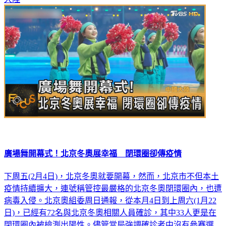
廣場舞開幕式！北京冬奧展幸福 閉環圈卻傳疫情
下周五(2月4日)，北京冬奧就要開幕，然而，北京市不但本土
疫情持續擴大，連號稱管控最嚴格的北京冬奧閉環圈內，也遭
病毒入侵。北京奧組委周日通報，從本月4日到上周六(1月22
日)，已經有72名與北京冬奧相關人員確診，其中33人更是在
閉環圈內被檢測出陽性。儘管當局強調確診者中沒有參賽選