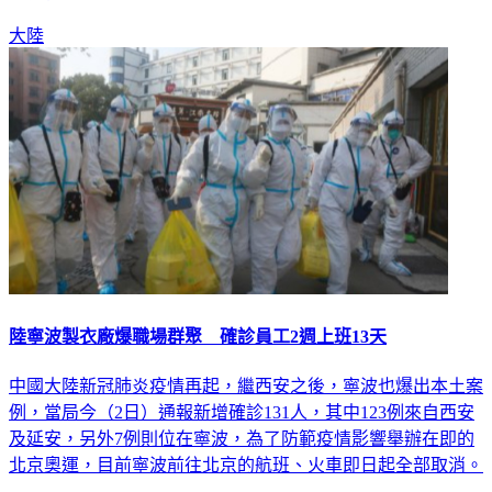
大陸
陸寧波製衣廠爆職場群聚 確診員工2週上班13天
中國大陸新冠肺炎疫情再起，繼西安之後，寧波也爆出本土案
例，當局今（2日）通報新增確診131人，其中123例來自西安
及延安，另外7例則位在寧波，為了防範疫情影響舉辦在即的
北京奧運，目前寧波前往北京的航班、火車即日起全部取消。