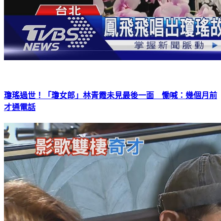
瓊瑤過世！「瓊女郎」林青霞未見最後一面 慟喊：幾個月前
才通電話