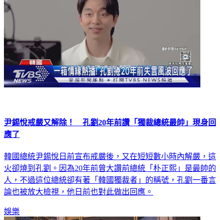
尹錫悅戒嚴又解除！ 孔劉20年前讚「獨裁總統最帥」現身回
應了
韓國總統尹錫悅日前宣布戒嚴後，又在短短數小時內解嚴，這
火卻燒到孔劉。因為20年前曾大讚前總統「朴正熙」是最帥的
人，不過這位總統卻有著「韓國獨裁者」的稱號，孔劉一番言
論也被放大檢視，他日前也對此做出回應。
娛樂