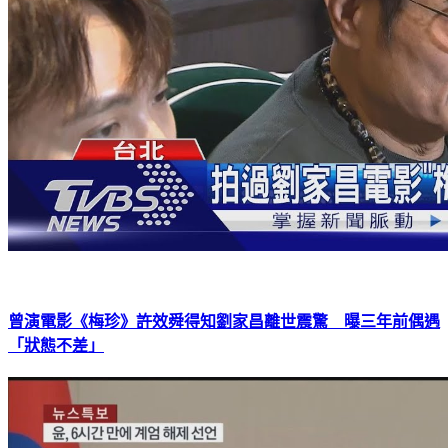
曾演電影《梅珍》許效舜得知劉家昌離世震驚 曝三年前偶遇
「狀態不差」