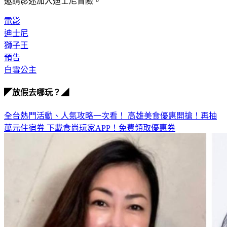
邀請影迷加入迪士尼冒險。
電影
迪士尼
獅子王
預告
白雪公主
◤放假去哪玩？◢
全台熱門活動、人氣攻略一次看！
高雄美食優惠開搶！再抽
萬元住宿券
下載食尚玩家APP！免費領取優惠券