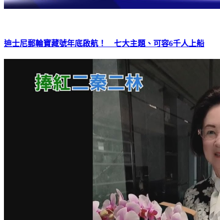
迪士尼郵輪寶藏號年底啟航！ 七大主題、可容6千人上船