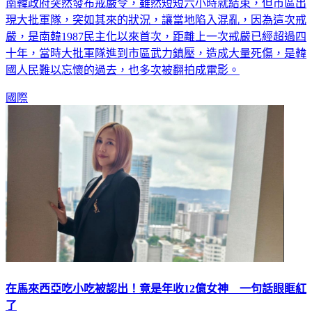
南韓政府突然發布戒嚴令，雖然短短六小時就結束，但市區出
現大批軍隊，突如其來的狀況，讓當地陷入混亂，因為這次戒
嚴，是南韓1987民主化以來首次，距離上一次戒嚴已經超過四
十年，當時大批軍隊進到市區武力鎮壓，造成大量死傷，是韓
國人民難以忘懷的過去，也多次被翻拍成電影。
國際
在馬來西亞吃小吃被認出！竟是年收12億女神 一句話眼眶紅
了