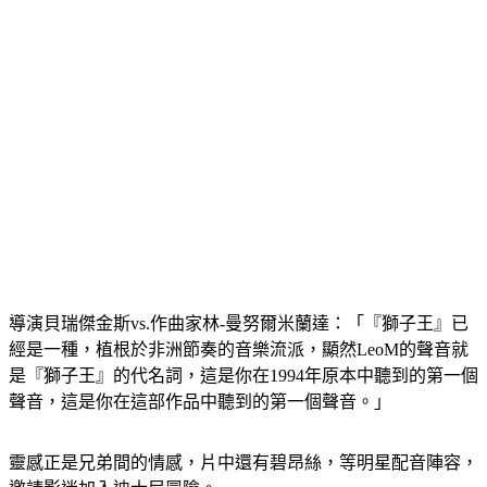
導演貝瑞傑金斯vs.作曲家林-曼努爾米蘭達：「『獅子王』已
經是一種，植根於非洲節奏的音樂流派，顯然LeoM的聲音就
是『獅子王』的代名詞，這是你在1994年原本中聽到的第一個
聲音，這是你在這部作品中聽到的第一個聲音。」
靈感正是兄弟間的情感，片中還有碧昂絲，等明星配音陣容，