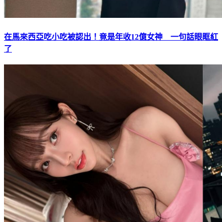
在馬來西亞吃小吃被認出！竟是年收12億女神 一句話眼眶紅
了