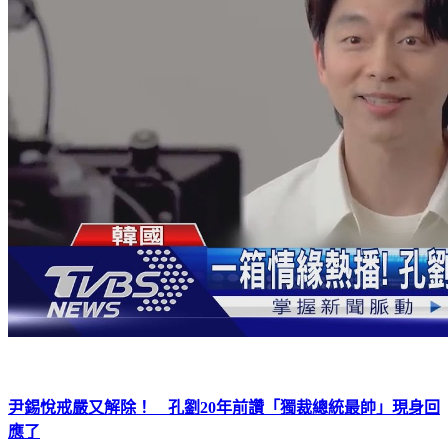
尹錫悅戒嚴又解除！ 孔劉20年前讚「獨裁總統最帥」現身回
應了