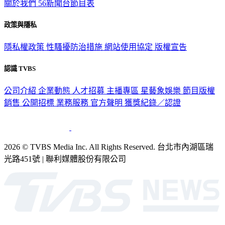
關於我們
56新聞台節目表
政策與隱私
隱私權政策
性騷擾防治措施
網站使用協定
版權宣告
認識 TVBS
公司介紹
企業動態
人才招募
主播專區
星藝象娛樂
節目版權
銷售
公開招標
業務服務
官方聲明
獲獎紀錄／認證
2026 © TVBS Media Inc. All Rights Reserved. 台北市內湖區瑞
光路451號 | 聯利媒體股份有限公司