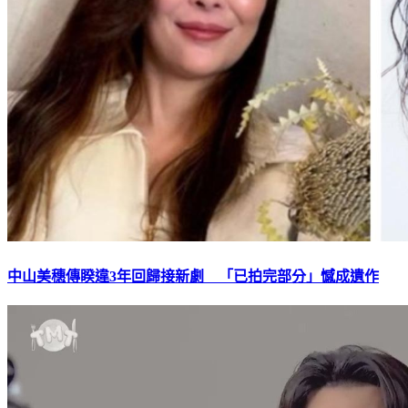
中山美穗傳睽違3年回歸接新劇 「已拍完部分」憾成遺作