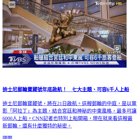
迪士尼郵輪寶藏號年底啟航！ 七大主題、可容6千人上船
迪士尼郵輪寶藏號，將在21日啟航。這艘郵輪的中庭，是以電
影「阿拉丁」為主題，結合宮廷和神秘的中東風格，最多可讓
6000人上船。CNN記者也特別上船開箱，現在就來看這艘最
新郵輪，還有什麼獨特的秘密。
國際