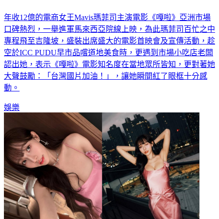
年收12億的電商女王Mavis瑪菲司主演電影《嘎啦》亞洲市場
口碑熱烈，一舉進軍馬來西亞院線上映，為此瑪菲司百忙之中
專程飛至吉隆坡，盛裝出席盛大的電影首映會及宣傳活動，趁
空於ICC PUDU早市品嚐道地美食時，更遇到市場小吃店老闆
認出她，表示《嘎啦》電影知名度在當地眾所皆知，更對著她
大聲鼓勵：「台灣國片加油！」，讓她瞬間紅了眼框十分感
動。
娛樂