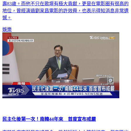
壽83歲。而他不只在歌壇有極大貢獻，更是在電影圈有很高的
地位，曾經演過劉家昌電影的許效舜，也表示得知消息非常遺
憾。
娛樂
民主化後第一次！南韓44年來 首度宣布戒嚴