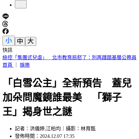
快訊
不甩藍白未來帳戶？賴清德：成長津貼已編入預算
首頁
｜
娛樂
「白雪公主」全新預告 蓋兒
加朵問魔鏡誰最美 「獅子
王」揭身世之謎
記者：洪儀婷,江柏均｜攝影：林育甄
發佈時間：2024.12.07 17:35