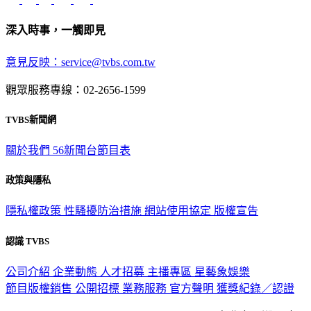
深入時事，一觸即見
意見反映：service@tvbs.com.tw
觀眾服務專線：02-2656-1599
TVBS新聞網
關於我們
56新聞台節目表
政策與隱私
隱私權政策
性騷擾防治措施
網站使用協定
版權宣告
認識 TVBS
公司介紹
企業動態
人才招募
主播專區
星藝象娛樂
節目版權銷售
公開招標
業務服務
官方聲明
獲獎紀錄／認證