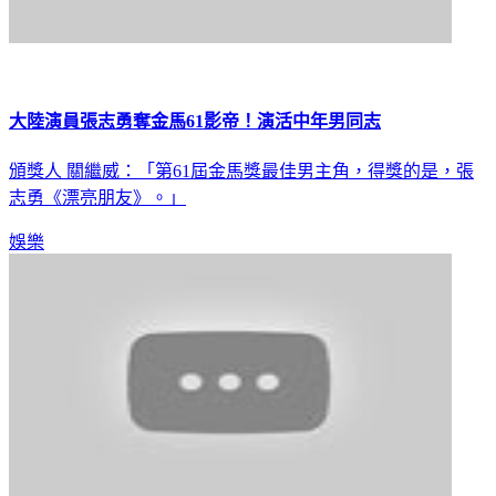
大陸演員張志勇奪金馬61影帝！演活中年男同志
頒獎人 關繼威：「第61屆金馬獎最佳男主角，得獎的是，張
志勇《漂亮朋友》。」
娛樂