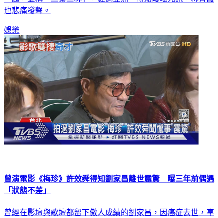
也悲痛發聲。
娛樂
曾演電影《梅珍》許效舜得知劉家昌離世震驚 曝三年前偶遇
「狀態不差」
曾經在影壇與歌壇都留下傲人成績的劉家昌，因癌症去世，享