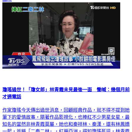
瓊瑤過世！「瓊女郎」林青霞未見最後一面 慟喊：幾個月前
才通電話
作家瓊瑤今天傳出過世消息，回顧經典作品，就不得不提到她
筆下的愛情故事，隨著作品影視化，也捧紅不少男星女星，最
知名的當然非林青霞莫屬，她也和秦祥林、秦漢，還有林鳳嬌
一起，並稱「二秦二林」，紅遍亞洲。得知瓊瑤死訊，林青霞