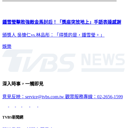
鍾雪瑩擊敗強敵金馬封后！「獎座突放地上」手語表達感謝
頒獎人 吳慷仁vs.林品彤：「得獎的是，鍾雪瑩。」
娛樂
深入時事，一觸即見
意見反映：service@tvbs.com.tw
觀眾服務專線：02-2656-1599
TVBS新聞網