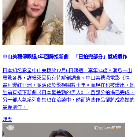
中山美穗傳睽違3年回歸接新劇 「已拍完部分」憾成遺作
日本知名影星中山美穗於12月6日驟逝，享年54歲。消息一出
震驚各界，詳細死因仍有待解剖調查。中山美穗憑電影《情
書》爆紅亞洲，並活躍於影視圈數十年。而現在也被爆出，她
生前有接下新劇《日本最差勁的男人》，且部分拍攝已完成，
另一部人氣系列劇集也在洽談中，然而這些作品卻將成為她的
最後遺作。
娛樂