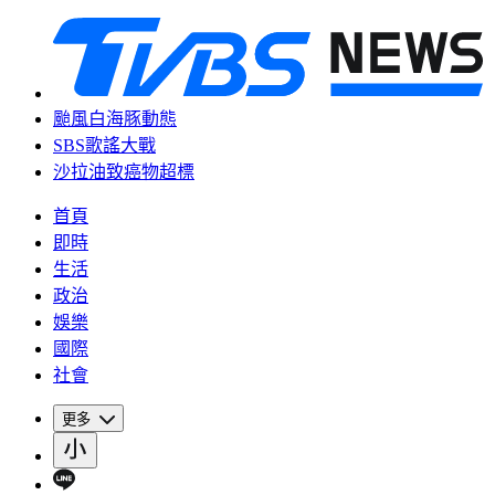
颱風白海豚動態
SBS歌謠大戰
沙拉油致癌物超標
首頁
即時
生活
政治
娛樂
國際
社會
更多