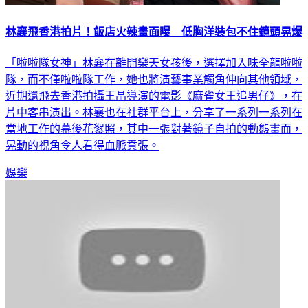
林襄飛香港拍片！飯店火辣畫面曝 低胸洋裝包不住鏡頭晃爆
「啦啦隊女神」林襄在離開樂天女孩後，選擇加入味全龍啦啦
隊，而不僅啦啦隊工作，她也將演藝事業觸角伸向其他領域，
近期還飛去香港拍攝王晶導演的電影《麻雀女王追男仔》，在
片中客串演出。林襄也在社群平台上，分享了一系列一系列在
當地工作的幕後花絮照，其中一張對著鏡子自拍的動態畫面，
晃動的視角令人看得血脈賁張。
娛樂