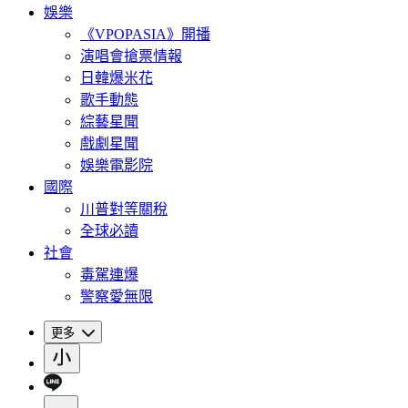
娛樂
《VPOPASIA》開播
演唱會搶票情報
日韓爆米花
歌手動態
綜藝星聞
戲劇星聞
娛樂電影院
國際
川普對等關稅
全球必讀
社會
毒駕連爆
警察愛無限
更多