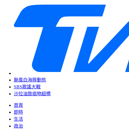
颱風白海豚動態
SBS歌謠大戰
沙拉油致癌物超標
首頁
即時
生活
政治