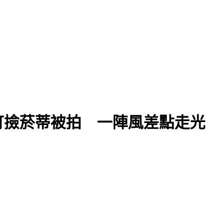
町撿菸蒂被拍 一陣風差點走光