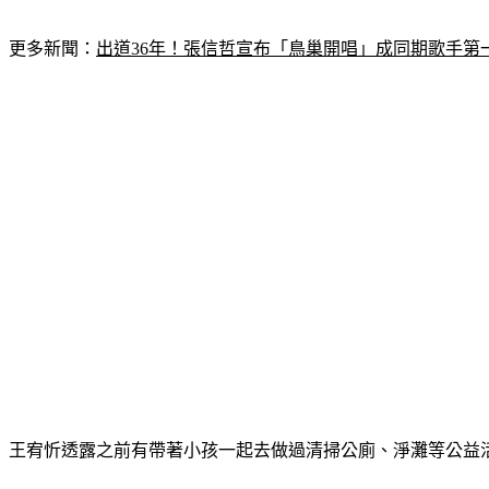
更多新聞：
出道36年！張信哲宣布「鳥巢開唱」成同期歌手第
王宥忻透露之前有帶著小孩一起去做過清掃公廁、淨灘等公益