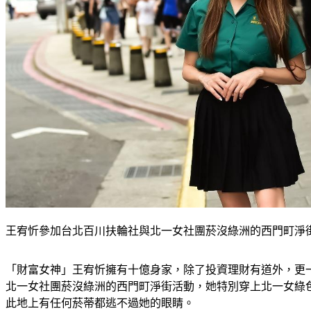
王宥忻參加台北百川扶輪社與北一女社團菸沒綠洲的西門町淨
「財富女神」王宥忻擁有十億身家，除了投資理財有道外，更一
北一女社團菸沒綠洲的西門町淨街活動，她特別穿上北一女綠
此地上有任何菸蒂都逃不過她的眼睛。