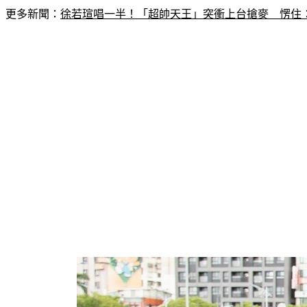
更多新聞：
徐若瑄唱一半！「超帥天王」突衝上台搶麥　愣住