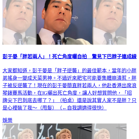
彭于晏「胖若兩人」！死亡角度曬自拍 驚見下巴脖子連成線
大家都知道，彭于晏是「胖子逆襲」的最佳範本，當年的小胖
弟搖身一變成天菜男神。不過近來肥宅可能要集體崩潰惹，胖
子被反逆襲了！現在的彭于晏簡直胖若兩人，他赴香港出席浪
琴錶賽馬活動，在IG曬出死亡角度，讓人好想質問他，「招
牌尖下巴到底去哪了？」（拍桌）還是說其實人家不是胖？只
是心裡裝了我～（甩髮）（←自我調適得很快）
娛樂