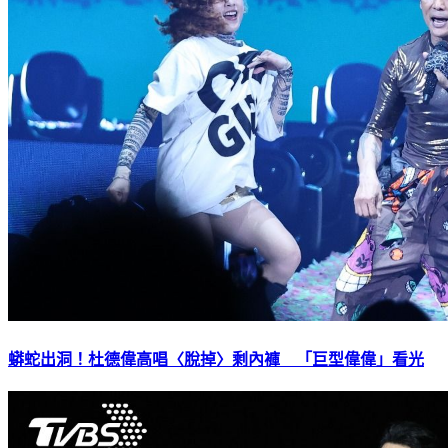
蟒蛇出洞！杜德偉高唱〈脫掉〉剩內褲 「巨型偉偉」看光