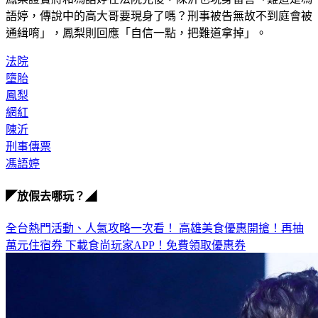
通緝唷」，鳳梨則回應「自信一點，把難道拿掉」。
法院
墮胎
鳳梨
網紅
陳沂
刑事傳票
馮語婷
◤放假去哪玩？◢
全台熱門活動、人氣攻略一次看！
高雄美食優惠開搶！再抽
萬元住宿券
下載食尚玩家APP！免費領取優惠券