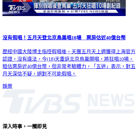
沒有假唱！五月天登北京鳥巢唱10場 票房估近40億台幣
歷經中國大陸博主指控假唱後，天團五月天上週獲得上海官方
認證，沒有違法，今(18)天重返北京鳥巢開唱，將狂唱10場，
粗估票房近40億台幣，但非常考驗體力，「五迷」表示，對五
月天深信不疑，絕對不可能假唱。
娛樂
深入時事，一觸即見
意見反映：service@tvbs.com.tw
觀眾服務專線：02-2656-1599