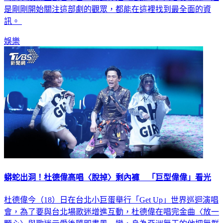
訊。
娛樂
蟒蛇出洞！杜德偉高唱〈脫掉〉剩內褲 「巨型偉偉」看光
杜德偉今（18）日在台北小巨蛋舉行「Get Up」世界巡迴演唱
會，為了要與台北場歌迷增進互動，杜德偉在唱完金曲〈放一
顆心〉與歌迷示愛後隨即畫風一變，身為亞洲舞王的他把舞群