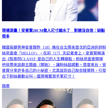
現場測量！安普賢28CM傲人尺寸縮水了 對臉沒自信：缺點
很多
韓國長腿男神安普賢昨（18）晚在台北帶來首次的亞洲巡迴粉
絲見面會「HELLO!」，在前（17）天記者會上，安普賢稱演
出《梨泰院CLASS》是自己的人生轉捩點，粉絲見面會開場
他就帶來該劇主題曲〈開始〉，讓粉絲超感動。首度來台，安
普賢分享許多自己的小祕密，尤其說到自己脫衣睡覺時，引發
台下粉絲暴動尖叫，還現場實測手掌尺寸！
娛樂