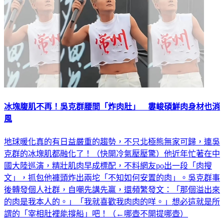
冰塊腹肌不再！吳克群腰間「炸肉肚」 婁峻碩鮮肉身材也消
風
地球暖化真的有日益嚴重的趨勢，不只北極熊無家可歸，連吳
克群的冰塊肌都融化了！（快開冷氣壓壓驚）他近年忙著在中
國大陸巡演，精壯肌肉早成標配，不料網友po出一段「肉搜
文」，抓包他褲頭炸出兩坨「不知如何安置的肉」。吳克群事
後轉發個人社群，自嘲先講先贏，還頻繁發文：「那個溢出來
的肉是我本人的。」「我就喜歡我肉肉的咩。」想必這就是所
謂的「宰相肚裡能撐船」吧！（←哪壺不開提哪壺）
娛樂