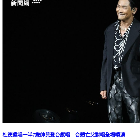
杜德偉唱一半7歲帥兒登台獻唱 合體亡父對唱全場噴淚