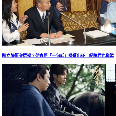
酸立院衝突惹禍？范逸臣「一句話」慘遭出征 紀曉君也道歉