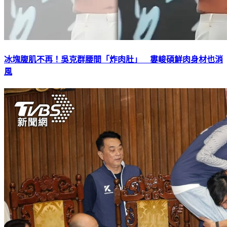
冰塊腹肌不再！吳克群腰間「炸肉肚」 婁峻碩鮮肉身材也消
風