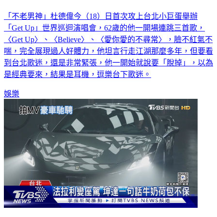
「不老男神」杜德偉今（18）日首次攻上台北小巨蛋舉辦
「Get Up」世界巡迴演唱會，62歲的他一開場連跳三首歌，
〈Get Up〉、〈Believe〉、〈愛你愛的不尋常〉，臉不紅氣不
喘，完全展現過人好體力，他坦言行走江湖那麼多年，但要看
到台北歌迷，還是非常緊張，他一開始就說要「脫掉」，以為
是經典要來，結果是耳機，逗樂台下歌迷。
娛樂