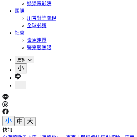
娛樂電影院
國際
川普對等關稅
全球必讀
社會
毒駕連爆
警察愛無限
更多
快訊