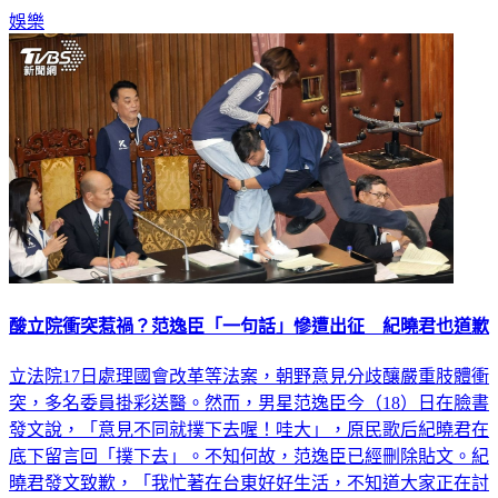
酸立院衝突惹禍？范逸臣「一句話」慘遭出征 紀曉君也道歉
立法院17日處理國會改革等法案，朝野意見分歧釀嚴重肢體衝
突，多名委員掛彩送醫。然而，男星范逸臣今（18）日在臉書
發文說，「意見不同就撲下去喔！哇大」，原民歌后紀曉君在
底下留言回「撲下去」。不知何故，范逸臣已經刪除貼文。紀
曉君發文致歉，「我忙著在台東好好生活，不知道大家正在討
論什麼」。