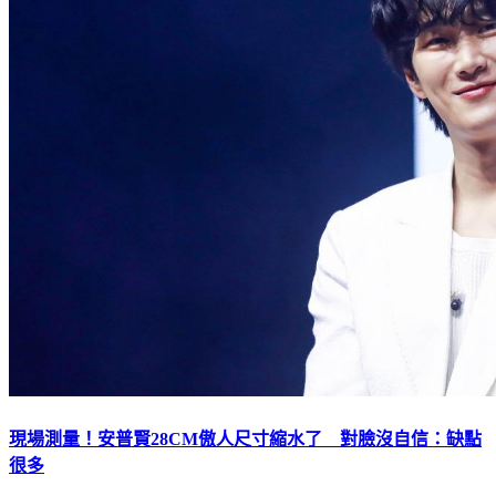
現場測量！安普賢28CM傲人尺寸縮水了 對臉沒自信：缺點
很多