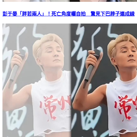
彭于晏「胖若兩人」！死亡角度曬自拍 驚見下巴脖子連成線