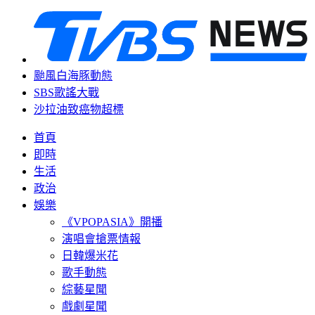
颱風白海豚動態
SBS歌謠大戰
沙拉油致癌物超標
首頁
即時
生活
政治
娛樂
《VPOPASIA》開播
演唱會搶票情報
日韓爆米花
歌手動態
綜藝星聞
戲劇星聞