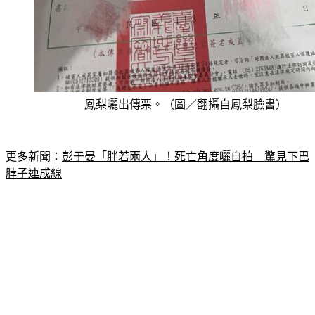
鳳梨曬出傳票。（圖／翻攝自鳳梨臉書）
更多新聞：
彭于晏「胖若兩人」！死亡角度曬自拍　驚見下巴
脖子連成線