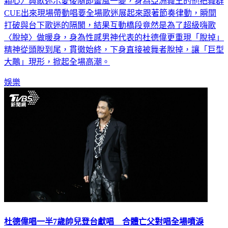
CUE出來現場帶動唱要全場歌迷展起來跟著節奏律動，瞬間
打破與台下歌迷的隔閡，結果互動橋段竟然是為了超級嗨歌
〈脫掉〉做暖身，身為性感男神代表的杜德偉更重現「脫掉」
精神從頭脫到尾，貫徹始終，下身直接被舞者脫掉，讓「巨型
大鵰」現形，掀起全場高潮。
娛樂
杜德偉唱一半7歲帥兒登台獻唱 合體亡父對唱全場噴淚