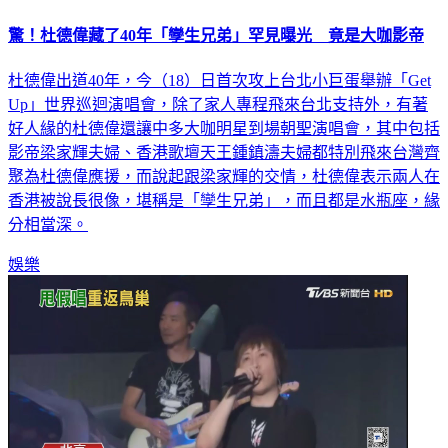
驚！杜德偉藏了40年「孿生兄弟」罕見曝光 竟是大咖影帝
杜德偉出道40年，今（18）日首次攻上台北小巨蛋舉辦「Get
Up」世界巡迴演唱會，除了家人專程飛來台北支持外，有著
好人緣的杜德偉還讓中多大咖明星到場朝聖演唱會，其中包括
影帝梁家輝夫婦、香港歌壇天王鍾鎮濤夫婦都特別飛來台灣齊
聚為杜德偉應援，而說起跟梁家輝的交情，杜德偉表示兩人在
香港被說長很像，堪稱是「孿生兄弟」，而且都是水瓶座，緣
分相當深。
娛樂