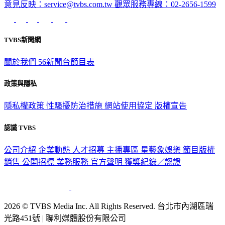
TVBS新聞網
關於我們
56新聞台節目表
政策與隱私
隱私權政策
性騷擾防治措施
網站使用協定
版權宣告
認識 TVBS
公司介紹
企業動態
人才招募
主播專區
星藝象娛樂
節目版權
銷售
公開招標
業務服務
官方聲明
獲獎紀錄／認證
2026 © TVBS Media Inc. All Rights Reserved. 台北市內湖區瑞
光路451號 | 聯利媒體股份有限公司