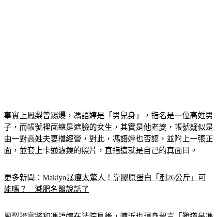
事實上鳳梨曾踢爆，馮語婷是「男兒身」，指名是一位高姓男
子，而帳號裡面總是遮臉的女生，其實是他老婆，帳號疑似是
由一對高姓夫妻檔經營，對此，馮語婷也否認，並附上一張正
面，並套上卡通濾鏡的照片，直指這就是自己的真面目。
更多新聞：
Makiyo暴瘦太驚人！靠膠原蛋白「剷26公斤」可
能嗎？　減肥名醫說話了
鳳梨證實將和馮語婷在法院見後，陳沂也現身留言「難道是馮
語婷，傳說中的高大哥要現身了嗎？刑事被告無故不到庭會被